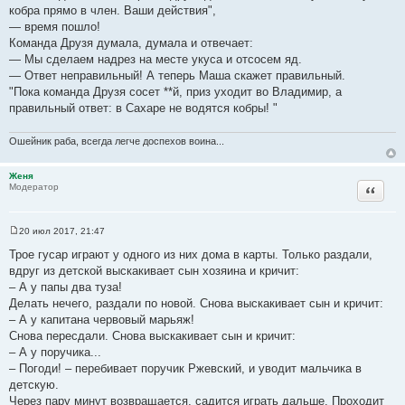
е
кобра прямо в член. Ваши действия",
н
и
— время пошло!
е
Команда Друзя думала, думала и отвечает:
— Мы сделаем надрез на месте укуса и отсосем яд.
— Ответ неправильный! А теперь Маша скажет правильный.
"Пока команда Друзя сосет **й, приз уходит во Владимир, а
правильный ответ: в Сахаре не водятся кобры! "
Ошейник раба, всегда легче доспехов воина...
Женя
Цитата
Модератор
20 июл 2017, 21:47
С
о
Трое гусар играют у одного из них дома в карты. Только раздали,
о
вдруг из детской выскакивает сын хозяина и кричит:
б
щ
– А у папы два туза!
е
Делать нечего, раздали по новой. Снова выскакивает сын и кричит:
н
и
– А у капитана червовый марьяж!
е
Снова пересдали. Снова выскакивает сын и кричит:
– А у поручика...
– Погоди! – перебивает поручик Ржевский, и уводит мальчика в
детскую.
Через пару минут возвращается, садится играть дальше. Проходит