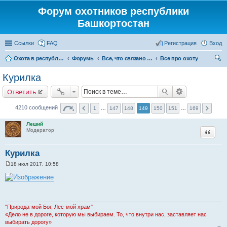
Форум охотников республики
Башкортостан
Ссылки
FAQ
Регистрация
Вход
Охота в республике Башкортостан
Форумы
Все, что связано с охотой
Все про охоту
ои
Курилка
ск
Ответить
4210 сообщений
1
…
147
148
149
150
151
…
169
Леший
Цитата
Модератор
Курилка
18 июл 2017, 10:58
С
о
о
б
щ
е
н
"Природа-мой Бог, Лес-мой храм"
и
«Дело не в дороге, которую мы выбираем. То, что внутри нас, заставляет нас
е
выбирать дорогу»