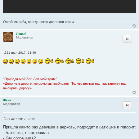
Ошейник раба, всегда легче доспехов воина...
Леший
Цитата
Модератор
21 июл 2017, 23:46
С
о
о
б
щ
е
н
"Природа-мой Бог, Лес-мой храм"
и
«Дело не в дороге, которую мы выбираем. То, что внутри нас, заставляет нас
е
выбирать дорогу»
Женя
Цитата
Модератор
21 июл 2017, 23:51
С
о
Пришла как-то раз девушка в церковь, подходит к батюшке и говорит:
о
- Батюшка, я согрешила....
б
щ
- Как согрешила?