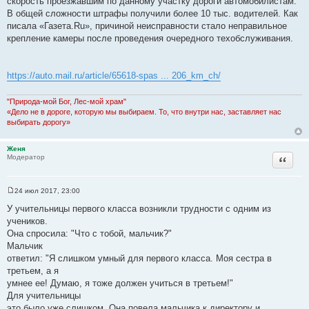
скорость проезжавшим по данному участку дороги автомобилистам.
В общей сложности штрафы получили более 10 тыс. водителей. Как
писала «Газета.Ru», причиной неисправности стало неправильное
крепление камеры после проведения очередного техобслуживания.
https://auto.mail.ru/article/65618-spas ... 206_km_ch/
"Природа-мой Бог, Лес-мой храм"
«Дело не в дороге, которую мы выбираем. То, что внутри нас, заставляет нас
выбирать дорогу»
Женя
Цитата
Модератор
24 июл 2017, 23:00
С
о
У учительницы первого класса возникли трудности с одним из
о
учеников.
б
щ
Она спросила: "Что с тобой, мальчик?"
е
Мальчик
н
и
ответил: "Я слишком умный для первого класса. Моя сестра в
е
третьем, а я
умнее ее! Думаю, я тоже должен учиться в третьем!"
Для учительницы
это было уже слишком. Она повела мальчика к директору и