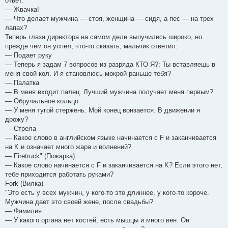
ответ.
— Жвачка!
— Что делает мужчина — стоя, женщина — сидя, а пес — на трех
лапах?
Теперь глаза директора на самом деле выпучились широко, но
прежде чем он успел, что-то сказать, мальчик ответил:
— Подает руку
— Теперь я задам 7 вопросов из разряда КТО Я?: Ты вставляешь в
меня свой кол. И я становлюсь мокрой раньше тебя?
— Палатка
— В меня входит палец. Лучший мужчина получает меня первым?
— Обручальное кольцо
— У меня тугой стержень. Мой конец вонзается. В движении я
дрожу?
— Стрела
— Какое слово в английском языке начинается с F и заканчивается
на K и означает много жара и волнений?
— Firеtruck" (Пожарка)
— Какое слово начинается с F и заканчивается на K? Если этого нет,
тебе приходится работать руками?
Fork (Вилка)
"Это есть у всех мужчин, у кого-то это длиннее, у кого-то короче.
Мужчина дает это своей жене, после свадьбы?
— Фамилия
— У какого органа нет костей, есть мышцы и много вен. Он