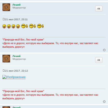
е
Леший
Цитата
Модератор
21 июл 2017, 23:11
С
о
о
б
щ
е
н
"Природа-мой Бог, Лес-мой храм"
и
«Дело не в дороге, которую мы выбираем. То, что внутри нас, заставляет нас
е
выбирать дорогу»
Леший
Цитата
Модератор
21 июл 2017, 23:12
С
о
о
б
щ
е
н
"Природа-мой Бог, Лес-мой храм"
и
«Дело не в дороге, которую мы выбираем. То, что внутри нас, заставляет нас
е
выбирать дорогу»
Леший