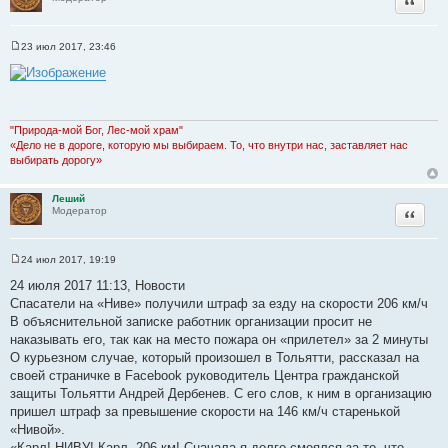
23 июл 2017, 23:46
С
о
о
б
щ
е
н
"Природа-мой Бог, Лес-мой храм"
и
«Дело не в дороге, которую мы выбираем. То, что внутри нас, заставляет нас
е
выбирать дорогу»
Леший
Цитата
Модератор
24 июл 2017, 19:19
С
о
24 июля 2017 11:13, Новости
о
Спасатели на «Ниве» получили штраф за езду на скорости 206 км/ч
б
щ
В объяснительной записке работник организации просит не
е
наказывать его, так как на место пожара он «прилетел» за 2 минуты
н
и
О курьезном случае, который произошел в Тольятти, рассказал на
е
своей страничке в Facebook руководитель Центра гражданской
защиты Тольятти Андрей Дербенев. С его слов, к ним в организацию
пришел штраф за превышение скорости на 146 км/ч старенькой
«Нивой».
«Карл! НИВУ! Карл, 206 км! Сначала я долго смеялся за то, что