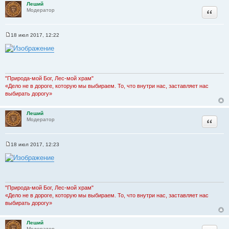
Леший
Цитата
Модератор
18 июл 2017, 12:22
С
о
о
б
щ
е
н
"Природа-мой Бог, Лес-мой храм"
и
«Дело не в дороге, которую мы выбираем. То, что внутри нас, заставляет нас
е
выбирать дорогу»
Леший
Цитата
Модератор
18 июл 2017, 12:23
С
о
о
б
щ
е
н
"Природа-мой Бог, Лес-мой храм"
и
«Дело не в дороге, которую мы выбираем. То, что внутри нас, заставляет нас
е
выбирать дорогу»
Леший
Модератор