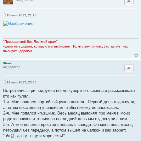
Цитата
18 июл 2017, 21:20
С
о
о
б
щ
е
н
"Природа-мой Бог, Лес-мой храм"
и
«Дело не в дороге, которую мы выбираем. То, что внутри нас, заставляет нас
е
выбирать дорогу»
Женя
Цитата
Модератор
19 июл 2017, 23:35
С
о
Встретились три подружки после курортного сезона и рассказывают
о
кто как гулял.
б
щ
1-я. Мне попался партийный руководитель. Первый день отдохнули,
е
а потом весь месяц упрашивал чтобы никому не рассказала.
н
и
2-я. Мне попался кгбэшник. Весь месяц выяснял про меня и моих
е
родственников и только на последний день мы отдохнули с ним.
3-я. А мне попался простой слесарь с завода. Он меня весь месяц
петрушил без передыху, а потом вышел на балкон и как заорет:
" бл@, да тут еще и море есть!".