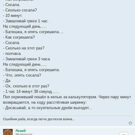
е
- Сосала.
н
и
- Сколько сосала?
е
- 10 минут.
- Замаливай грехи 1 час.
На следующий день.....
- Батюшка, я опять согрешила....
- Как согрешила?
- Сосала.
- Сколько на этот раз?
- полчаса.
- Замаливай грехи 3 часа.
На следующий день.....
- Батюшка, я опять согрешила.
- Что, опять сосала?
- Да
- Ох, сколько в этот раз?
- 1 час 14 минут 38 секунд......
Поп охреневший пошёл в келью за калькулятором. Через пару минут
возвращается, на ходу расстёгивая ширинку:
- Досасывай, а то охуительные дроби выходят...
Ошейник раба, всегда легче доспехов воина...
Леший
Цитата
Модератор