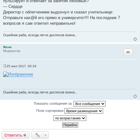
пульсирует и отвечает за занятия любовью?
— Сердце
Директор с облегчением выдохнул и сказал учительнице:
Отправьте нах@й его прямо в университет!!! На последние 7
вопросов я сам ответил неправильно!
Ошейник раба, всегда легче доспехов воина...
Женя
Цитата
Модератор
25 июл 2017, 00:19
С
о
о
б
щ
е
н
Ошейник раба, всегда легче доспехов воина...
и
е
Показать сообщения за:
Поле сортировки
Ответить