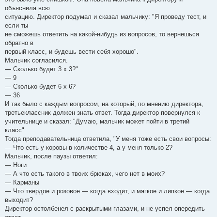
объяснила всю
ситуацию. Директор подумал и сказал мальчику: "Я проведу тест, и
если ты
не сможешь ответить на какой-нибудь из вопросов, то вернешься
обратно в
первый класс, и будешь вести себя хорошо".
Мальчик согласился.
— Сколько будет 3 х 3?"
— 9
— Сколько будет 6 х 6?
— 36
И так было с каждым вопросом, на который, по мнению директора,
третьеклассник должен знать ответ. Тогда директор повернулся к
учительнице и сказал: "Думаю, мальчик может пойти в третий
класс".
Тогда преподавательница ответила, "У меня тоже есть свои вопросы:
— Что есть у коровы в количестве 4, а у меня только 2?
Мальчик, после паузы ответил:
— Ноги
— А что есть такого в твоих брюках, чего нет в моих?
— Карманы
— Что твердое и розовое — когда входит, и мягкое и липкое — когда
выходит?
Директор остолбенел с раскрытыми глазами, и не успел опередить