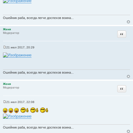
о
б
щ
е
н
Ошейник раба, всегда легче доспехов воина...
и
е
Женя
Цитата
Модератор
21 июл 2017, 20:29
С
о
о
б
щ
е
н
Ошейник раба, всегда легче доспехов воина...
и
е
Женя
Цитата
Модератор
21 июл 2017, 22:08
С
о
о
б
щ
е
н
Ошейник раба, всегда легче доспехов воина...
и