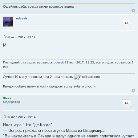
Ошейник раба, всегда легче доспехов воина...
odessit
Цитата
20 июл 2017, 13:11
С
о
M
о
б
щ
е
н
Последний раз редактировалось
odessit
23 июл 2017, 21:23, всего редактировалось 1
и
раз.
е
Лучше 10 минут пешком,чем 2 часа толкать.
Каждой собаке палку и кости,каждому волку зубы и злости!
Женя
Цитата
Модератор
20 июл 2017, 19:14
С
о
Идет игра "Что-Где-Когда".
о
— Вопрос прислала пpocтитутка Маша из Владимира:
б
щ
"Вы находитесь в Сахаре и вдруг одного из ваших попутчиков кусает