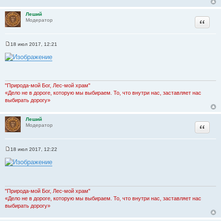
Леший
Цитата
Модератор
18 июл 2017, 12:21
С
о
о
б
щ
е
н
"Природа-мой Бог, Лес-мой храм"
и
«Дело не в дороге, которую мы выбираем. То, что внутри нас, заставляет нас
е
выбирать дорогу»
Леший
Цитата
Модератор
18 июл 2017, 12:22
С
о
о
б
щ
е
н
"Природа-мой Бог, Лес-мой храм"
и
«Дело не в дороге, которую мы выбираем. То, что внутри нас, заставляет нас
е
выбирать дорогу»