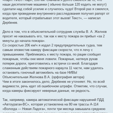
наши десятилетние машинки ( обычно больше 120 ездить не могут)
сделали над собой усилие и случилось чудо! Второй раз я смеялся,
когда при проведении внутреннего расследования получил рапорт от
водителя, который отрабатывал этот вызов! Текст», — написал
Дербенев.
Дело в том, что в объяснительной сотрудник службы В. А. Желнов
просит не наказывать его, так как к месту пожара он прибыл «за 2
минуты до начала пожара».
Со скоростью 206 км/ч я издал 2 предупредительных гудка, тем
самым оповестив камеру фиксации скорости, что я лечу с
превышением. Приближаясь к месту пожара, по рации сообщил
пожарным, чтобы они меня ловили. Пожарные, натянув рукав
поперек дороги, приготовились к встречи со мной. Благодаря
слаженным действиям пожарного караула 11 части, нам удалось
остановить гоночный автомобиль на базе НИВЫ
Объяснительная Желнова В.А. (орфография автора)
Чем в итоге закончилось дело, Дербенев не уточняет. Но, по всей
видимости, речь идет об ошибочном штрафе. Отметим, что случаи,
когда камеры фиксируют неверные данные, не редкость.
Так, например, камера автоматической фиксации нарушений ПДД
«Автоураган-ВС», которая установлена на 80 км трассы А-114
«Вологда — Новая Ладога», почти три месяца завышала среднюю