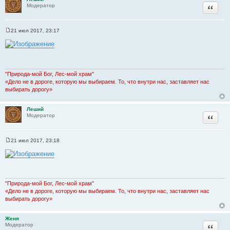
Цитата
Модератор
21 июл 2017, 23:17
С
о
о
б
щ
е
н
"Природа-мой Бог, Лес-мой храм"
и
«Дело не в дороге, которую мы выбираем. То, что внутри нас, заставляет нас
е
выбирать дорогу»
Леший
Цитата
Модератор
21 июл 2017, 23:18
С
о
о
б
щ
е
н
"Природа-мой Бог, Лес-мой храм"
и
«Дело не в дороге, которую мы выбираем. То, что внутри нас, заставляет нас
е
выбирать дорогу»
Женя
Цитата
Модератор