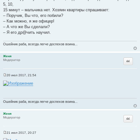
5, 10,
15 минут – мальчика нет. Хозяин квартиры спрашивает:
– Поручик, Вы что, его побили?
– Как можно, я же офицер!
– А что же Вы сделали?
– Я его др@чить научил.
Ошейник раба, всегда легче доспехов воина...
Женя
Цитата
Модератор
20 июл 2017, 21:54
С
о
о
б
щ
е
н
Ошейник раба, всегда легче доспехов воина...
и
е
Женя
Цитата
Модератор
21 июл 2017, 20:27
С
о