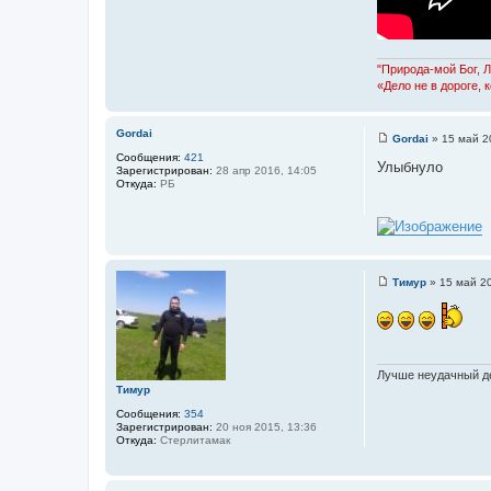
а
и
ц
й
и
я
п
о
"Природа-мой Бог, 
л
«Дело не в дороге, 
ь
з
о
в
Gordai
Gordai
»
15 май 2
а
С
Сообщения:
421
т
о
Улыбнуло
Зарегистрирован:
28 апр 2016, 14:05
е
о
Откуда:
РБ
л
б
я
щ
Л
е
е
н
ш
и
и
е
й
Тимур
»
15 май 20
С
о
о
б
щ
е
н
Лучше неудачный де
и
Тимур
е
Сообщения:
354
Зарегистрирован:
20 ноя 2015, 13:36
Откуда:
Стерлитамак