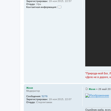
Зарегистрирован:
19 ноя 2015, 22:57
Откуда:
Уфа
Контактная информация:
К
о
н
т
а
к
т
н
а
я
и
н
ф
о
р
м
а
ц
и
я
п
о
"Природа-мой Бог, 
л
«Дело не в дороге, 
ь
з
о
в
Женя
Женя
»
26 май 20
а
Модератор
С
т
о
Сообщения:
5276
е
о
Зарегистрирован:
19 ноя 2015, 22:07
л
б
Откуда:
Стерлитамак
я
щ
Л
е
е
н
Ошейник раба, всегд