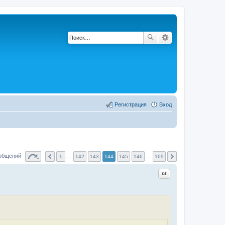
Регистрация
Вход
ообщений
1
…
142
143
144
145
146
…
169
Цитата