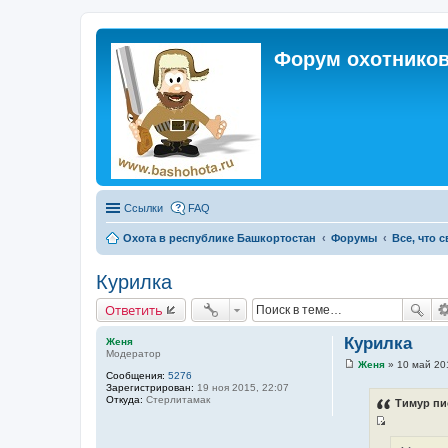
Форум охотников
Ссылки
FAQ
Охота в республике Башкортостан
Форумы
Все, что 
Курилка
Ответить
Курилка
Женя
Модератор
Женя
»
10 май 20
С
Сообщения:
5276
о
Зарегистрирован:
19 ноя 2015, 22:07
о
Откуда:
Стерлитамак
Тимур пи
б
щ
И
е
н