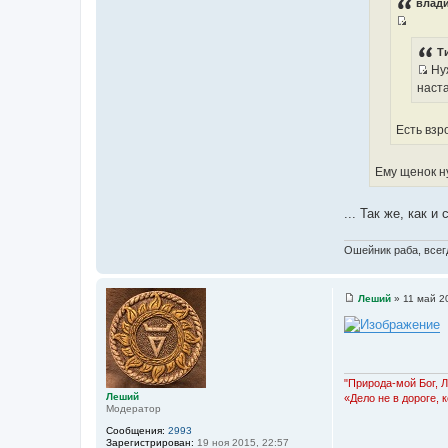
с
влади
и
т
е
И
о
с
Т
ч
Нуж
т
н
И
наста
о
и
с
ч
к
т
н
Есть взр
ц
о
и
и
ч
к
т
Ему щенок н
н
ц
а
и
и
т
к
... Так же, как и
т
ы
ц
а
и
т
Ошейник раба, всегд
т
ы
а
т
Леший
»
11 май 2
С
ы
о
о
б
щ
е
н
"Природа-мой Бог, 
и
Леший
«Дело не в дороге, 
е
Модератор
Сообщения:
2993
Зарегистрирован:
19 ноя 2015, 22:57