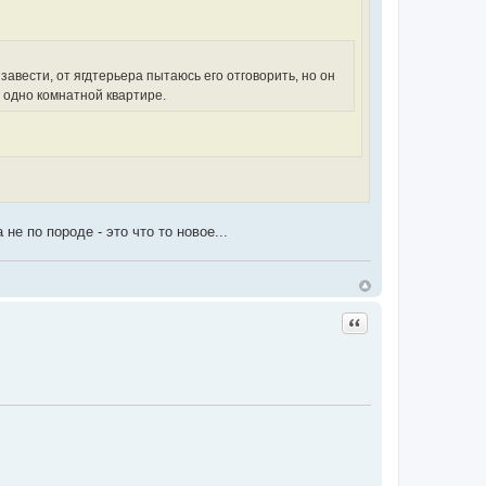
авести, от ягдтерьера пытаюсь его отговорить, но он
 одно комнатной квартире.
 не по породе - это что то новое...
Цитата