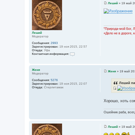
Леший
»
19 май 2
С
о
о
б
щ
е
н
"Природа-мой Бог, 
и
Леший
«Дело не в дороге, 
е
Модератор
Сообщения:
2993
Зарегистрирован:
19 ноя 2015, 22:57
Откуда:
Уфа
Контактная информация:
К
о
н
т
Женя
Женя
»
19 май 20
а
Модератор
С
к
о
т
Сообщения:
5276
о
Леший пи
н
Зарегистрирован:
19 ноя 2015, 22:07
б
а
Откуда:
Стерлитамак
щ
я
И
е
и
н
с
н
и
Хорошо, хоть сома
ф
т
е
о
о
р
Ошейник раба, всегд
м
ч
а
н
ц
и
и
я
Леший
»
19 май 2
С
к
п
о
о