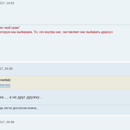
017, 14:52
Лес-мой храм"
которую мы выбираем. То, что внутри нас, заставляет нас выбирать дорогу»
17, 20:38
сал(а):
..., а не друг дружку...
а легче доспехов воина...
017, 20:38