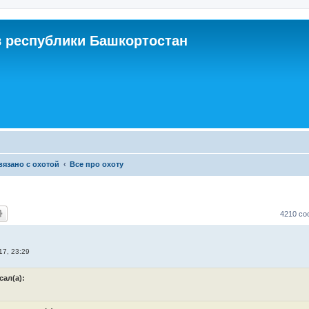
 республики Башкортостан
связано с охотой
Все про охоту
4210 с
17, 23:29
сал(а):