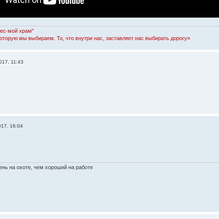
Лес-мой храм"
которую мы выбираем. То, что внутри нас, заставляет нас выбирать дорогу»
017, 11:43
17, 16:04
нь на охоте, чем хороший на работе