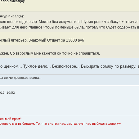
слав писал(а):
имур писал(а):
ен щенок ягдтерьер. Можно без документов. Шурин решил собаку охотничью з
ивает, для него главное чтобы поменьше была, потому что будет содержать в
ослый ягтерьер. Знакомый Отдаёт за 13000 руб
ужен. Со взрослым мне кажется он точно не справиться.
 со щенком... Тухлое дело... Безпонтовое... Выбирать собаку по размеру, а
а легче доспехов воина...
017, 19:52
Лес-мой храм"
которую мы выбираем. То, что внутри нас, заставляет нас выбирать дорогу»