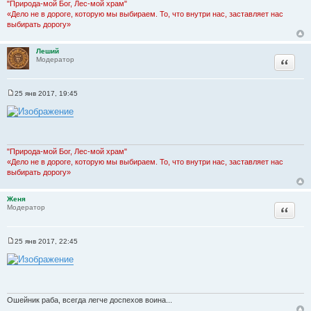
н
"Природа-мой Бог, Лес-мой храм"
и
«Дело не в дороге, которую мы выбираем. То, что внутри нас, заставляет нас
е
выбирать дорогу»
Леший
Цитата
Модератор
25 янв 2017, 19:45
С
о
о
б
щ
е
н
"Природа-мой Бог, Лес-мой храм"
и
«Дело не в дороге, которую мы выбираем. То, что внутри нас, заставляет нас
е
выбирать дорогу»
Женя
Цитата
Модератор
25 янв 2017, 22:45
С
о
о
б
щ
е
н
Ошейник раба, всегда легче доспехов воина...
и