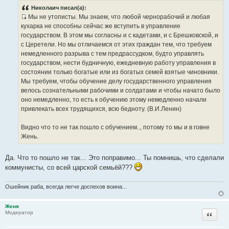
о
Николаич писал(а):
б
Мы не утописты. Мы знаем, что любой чернорабочий и любая
щ
И
е
кухарка не способны сейчас же вступить в управление
н
с
государством. В этом мы согласны и с кадетами, и с Брешковской, и
и
т
е
с Церетели. Но мы отличаемся от этих граждан тем, что требуем
о
немедленного разрыва с тем предрассудком, будто управлять
ч
государством, нести будничную, ежедневную работу управления в
н
состоянии только богатые или из богатых семей взятые чиновники.
и
Мы требуем, чтобы обучение делу государственного управления
к
велось сознательными рабочими и солдатами и чтобы начато было
ц
оно немедленно, то есть к обучению этому немедленно начали
и
привлекать всех трудящихся, всю бедноту. (В.И.Ленин)
т
а
Видно что то не так пошло с обучением.., потому то мы и в говне
т
Жень.
ы
Да. Что то пошло не так... Это поправимо... Ты помнишь, что сделали
коммунисты, со всей царской семьёй???
Ошейник раба, всегда легче доспехов воина...
Женя
Цитата
Модератор