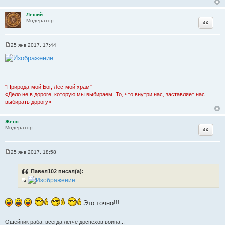
т
е
н
ы
Леший
и
Цитата
Модератор
е
25 янв 2017, 17:44
С
о
о
б
щ
е
н
"Природа-мой Бог, Лес-мой храм"
и
«Дело не в дороге, которую мы выбираем. То, что внутри нас, заставляет нас
е
выбирать дорогу»
Женя
Цитата
Модератор
25 янв 2017, 18:58
С
о
о
Павел102 писал(а):
б
щ
И
е
н
с
и
Это точно!!!
т
е
о
Ошейник раба, всегда легче доспехов воина...
ч