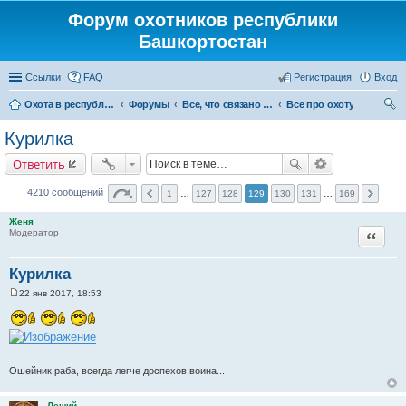
Форум охотников республики
Башкортостан
Ссылки
FAQ
Регистрация
Вход
Охота в республике Башкортостан
Форумы
Все, что связано с охотой
Все про охоту
ои
Курилка
ск
Ответить
4210 сообщений
1
…
127
128
129
130
131
…
169
Женя
Цитата
Модератор
Курилка
22 янв 2017, 18:53
С
о
о
б
щ
е
н
Ошейник раба, всегда легче доспехов воина...
и
е
Леший