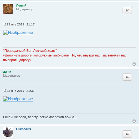
Леший
Цитата
Модератор
23 янв 2017, 21:17
С
о
о
б
щ
е
н
"Природа-мой Бог, Лес-мой храм"
и
«Дело не в дороге, которую мы выбираем. То, что внутри нас, заставляет нас
е
выбирать дорогу»
Женя
Цитата
Модератор
23 янв 2017, 21:37
С
о
о
б
щ
е
н
Ошейник раба, всегда легче доспехов воина...
и
е
Николаич
Цитата