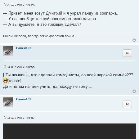
23 янв 2017, 23:26
С
о
— Привет, меня зовут Дмитрий и я украл панду из зоопарка.
о
— У нас вообще-то клуб анонимных алкоголиков
б
щ
— А вы думаете, я это трезвым сделал?
е
н
и
Ошейник раба, всегда легче доспехов воина...
е
Павел102
Цитата
24 янв 2017, 08:55
С
о
[ Ты помнишь, что сделали коммунисты, со всей царской семьёй???
о
[/quote]
б
щ
Да и потом начали учить, да походу не тому.....
е
н
и
Павел102
е
Цитата
24 янв 2017, 13:07
С
о
о
б
щ