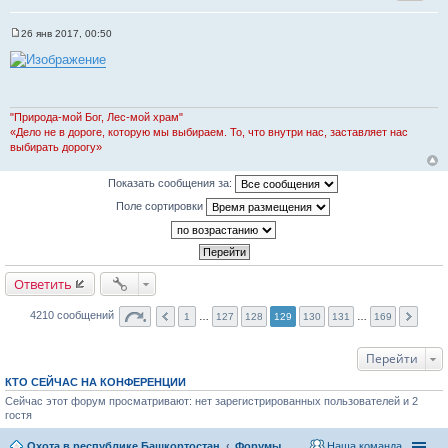
26 янв 2017, 00:50
С
о
о
б
щ
е
н
"Природа-мой Бог, Лес-мой храм"
и
«Дело не в дороге, которую мы выбираем. То, что внутри нас, заставляет нас
е
выбирать дорогу»
Показать сообщения за:
Поле сортировки
Ответить
4210 сообщений
1
…
127
128
129
130
131
…
169
Перейти
КТО СЕЙЧАС НА КОНФЕРЕНЦИИ
Сейчас этот форум просматривают: нет зарегистрированных пользователей и 2
гостя
Охота в республике Башкортостан
Форумы
Наша команда