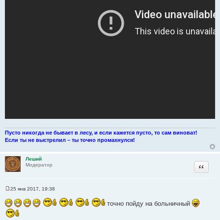
т
а
т
ы
Пусто никогда не бывает в лесу, и если кажется пусто, то сам виноват!
Если ты не выстрелил – ты точно промахнулся!
Леший
Цитата
Модератор
25 янв 2017, 19:38
С
о
точно пойду на больничный
о
б
щ