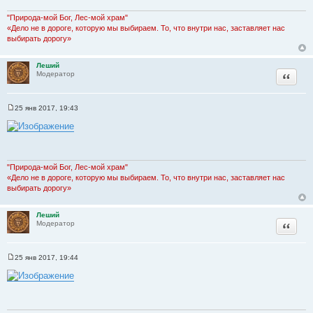
е
н
"Природа-мой Бог, Лес-мой храм"
и
«Дело не в дороге, которую мы выбираем. То, что внутри нас, заставляет нас
е
выбирать дорогу»
Леший
Цитата
Модератор
25 янв 2017, 19:43
С
о
о
б
щ
е
н
"Природа-мой Бог, Лес-мой храм"
и
«Дело не в дороге, которую мы выбираем. То, что внутри нас, заставляет нас
е
выбирать дорогу»
Леший
Цитата
Модератор
25 янв 2017, 19:44
С
о
о
б
щ
е