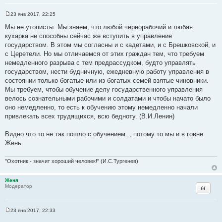
23 янв 2017, 22:25
С
о
Мы не утописты. Мы знаем, что любой чернорабочий и любая
о
кухарка не способны сейчас же вступить в управление
б
щ
государством. В этом мы согласны и с кадетами, и с Брешковской, и
е
с Церетели. Но мы отличаемся от этих граждан тем, что требуем
н
и
немедленного разрыва с тем предрассудком, будто управлять
е
государством, нести будничную, ежедневную работу управления в
состоянии только богатые или из богатых семей взятые чиновники.
Мы требуем, чтобы обучение делу государственного управления
велось сознательными рабочими и солдатами и чтобы начато было
оно немедленно, то есть к обучению этому немедленно начали
привлекать всех трудящихся, всю бедноту. (В.И.Ленин)
Видно что то не так пошло с обучением.., потому то мы и в говне
Жень.
"Охотник - значит хороший человек!" (И.С.Тургенев)
Женя
Цитата
Модератор
23 янв 2017, 22:33
С
о