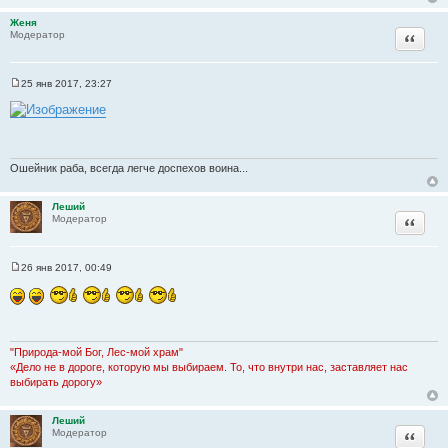
е
Женя
Цитата
Модератор
25 янв 2017, 23:27
С
о
о
б
щ
е
н
Ошейник раба, всегда легче доспехов воина...
и
е
Леший
Цитата
Модератор
26 янв 2017, 00:49
С
о
о
б
щ
е
н
"Природа-мой Бог, Лес-мой храм"
и
«Дело не в дороге, которую мы выбираем. То, что внутри нас, заставляет нас
е
выбирать дорогу»
Леший
Цитата
Модератор