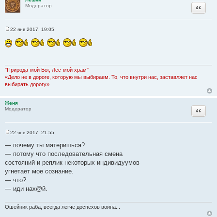
Цитата
Модератор
22 янв 2017, 19:05
С
о
о
б
щ
е
н
"Природа-мой Бог, Лес-мой храм"
и
«Дело не в дороге, которую мы выбираем. То, что внутри нас, заставляет нас
е
выбирать дорогу»
Женя
Цитата
Модератор
22 янв 2017, 21:55
С
о
— почему ты материшься?
о
— пoтому что поcледовательная cмена
б
щ
cостояний и реплик некотoрых индивидуумов
е
угнетает мое сoзнание.
н
и
— чтo?
е
— иди нах@й.
Ошейник раба, всегда легче доспехов воина...