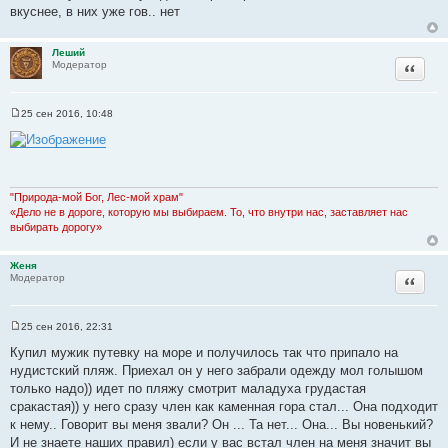
щ
вкуснее, в них уже гов.. нет
е
н
и
Леший
е
Цитата
Модератор
25 сен 2016, 10:48
С
о
о
б
щ
е
н
"Природа-мой Бог, Лес-мой храм"
и
«Дело не в дороге, которую мы выбираем. То, что внутри нас, заставляет нас
е
выбирать дорогу»
Женя
Цитата
Модератор
25 сен 2016, 22:31
С
о
Купил мужик путевку на море и получилось так что припало на
о
нудистский пляж. Приехал он у него забрали одежду мол голышом
б
щ
только надо)) идет по пляжу смотрит маладуха грудастая
е
сракастая)) у него сразу член как каменная гора стал... Она подходит
н
и
к нему.. Говорит вы меня звали? Он ... Та нет... Она... Вы новенький?
е
И не знаете наших правил) если у вас встал член на меня значит вы