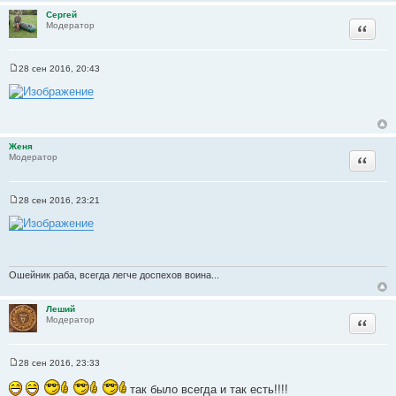
Сергей
Цитата
Модератор
28 сен 2016, 20:43
С
о
о
б
щ
е
н
Женя
и
Цитата
Модератор
е
28 сен 2016, 23:21
С
о
о
б
щ
е
н
Ошейник раба, всегда легче доспехов воина...
и
е
Леший
Цитата
Модератор
28 сен 2016, 23:33
С
о
так было всегда и так есть!!!!
о