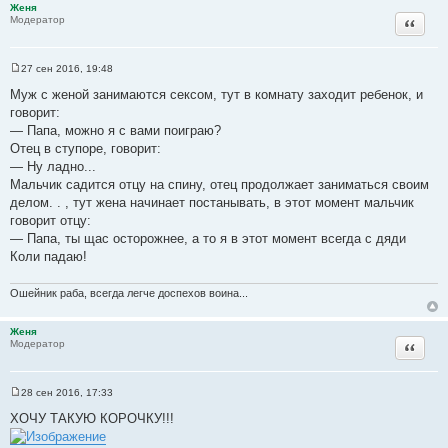
Женя
Цитата
Модератор
27 сен 2016, 19:48
С
о
Муж с женой занимаются ceкcом, тут в комнату заходит ребенок, и
о
говорит:
б
щ
— Папа, можно я с вами поиграю?
е
Отец в ступоре, говорит:
н
и
— Ну ладно...
е
Мальчик садится отцу на спину, отец продолжает заниматься своим
делом. . , тут жена начинает постанывать, в этот момент мальчик
говорит отцу:
— Папа, ты щас осторожнее, а то я в этот момент всегда с дяди
Коли падаю!
Ошейник раба, всегда легче доспехов воина...
Женя
Цитата
Модератор
28 сен 2016, 17:33
С
о
ХОЧУ ТАКУЮ КОРОЧКУ!!!
о
б