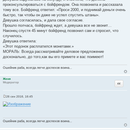
проконсультироваться с бойфрендом. Она позвонила и рассказала
тому все. Бойфренд ответил: «Проси 2000, и поднимай деньги очень
быстро, так чтобы он даже не успел спустить штаны».
Девушка согласилась, и дала свое согласие.
Прошло полчаса, бойфренд ждет, а девушка все не звонит…
Наконец спустя 45 минут бойфренд позвонил сам и спросил, что
случилось.
Девушка ответила:
«Этот подонок расплатился монетами.»
МОРАЛЬ: Всегда рассматривайте деловое предложение
досконально, до того,как вы его примете и вас поимеют!
Ошейник раба, всегда легче доспехов воина...
Женя
Цитата
Модератор
26 сен 2016, 16:45
С
о
о
б
щ
е
н
Ошейник раба, всегда легче доспехов воина...
и
е