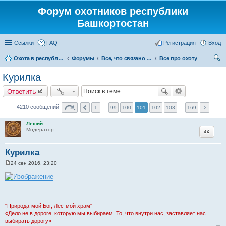
Форум охотников республики
Башкортостан
Ссылки
FAQ
Регистрация
Вход
Охота в республике Башкортостан
Форумы
Все, что связано с охотой
Все про охоту
ои
Курилка
ск
Ответить
4210 сообщений
1
…
99
100
101
102
103
…
169
Леший
Цитата
Модератор
Курилка
24 сен 2016, 23:20
С
о
о
б
щ
е
н
"Природа-мой Бог, Лес-мой храм"
и
«Дело не в дороге, которую мы выбираем. То, что внутри нас, заставляет нас
е
выбирать дорогу»