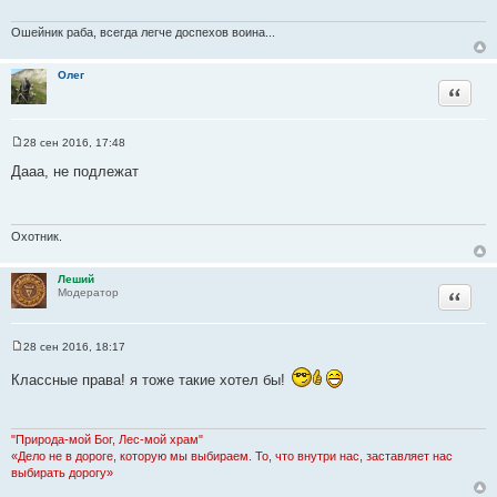
щ
е
н
Ошейник раба, всегда легче доспехов воина...
и
е
Олег
Цитата
28 сен 2016, 17:48
С
о
Дааа, не подлежат
о
б
щ
е
н
Охотник.
и
е
Леший
Цитата
Модератор
28 сен 2016, 18:17
С
о
Классные права! я тоже такие хотел бы!
о
б
щ
е
н
"Природа-мой Бог, Лес-мой храм"
и
«Дело не в дороге, которую мы выбираем. То, что внутри нас, заставляет нас
е
выбирать дорогу»