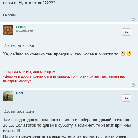
пальца. Ну что готов??????
б
щ
е
н
Охотник.
и
е
Леший
Цитата
Модератор
29 сен 2016, 22:36
С
о
Ха, сейчас то конечно там проедишь, тем более в обратку то!
о
б
щ
е
н
"Природа-мой Бог, Лес-мой храм"
и
«Дело не в дороге, которую мы выбираем. То, что внутри нас, заставляет нас
е
выбирать дорогу»
Олег
Цитата
29 сен 2016, 22:48
С
о
Там сегодня дождь шел пока я сидел и собирался домой, начался в
о
18.15. Если готов то давай в субботу а если нет, то хватит причины
б
щ
искать!!!!
е
Но хочу предупредить за арки колес я им доплатил, та как очень
н