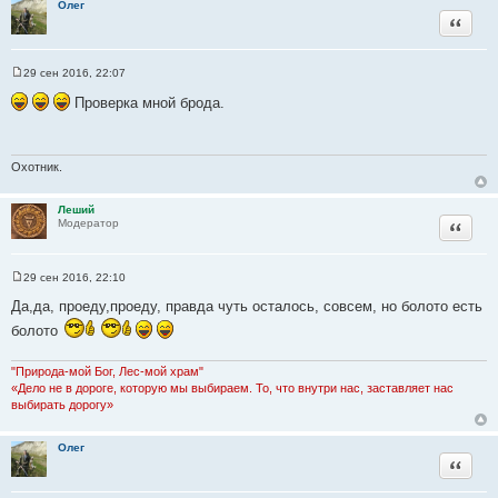
Олег
ц
Цитата
и
т
а
29 сен 2016, 22:07
С
т
о
Проверка мной брода.
о
ы
б
щ
е
н
Охотник.
и
е
Леший
Цитата
Модератор
29 сен 2016, 22:10
С
о
Да,да, проеду,проеду, правда чуть осталось, совсем, но болото есть
о
б
болото
щ
е
н
"Природа-мой Бог, Лес-мой храм"
и
«Дело не в дороге, которую мы выбираем. То, что внутри нас, заставляет нас
е
выбирать дорогу»
Олег
Цитата