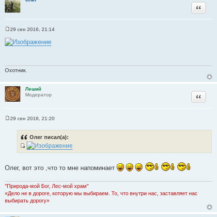
Цитата
29 сен 2016, 21:14
С
о
о
б
щ
е
н
Охотник.
и
е
Леший
Цитата
Модератор
29 сен 2016, 21:20
С
о
о
Олег писал(а):
б
щ
И
е
н
с
и
Олег, вот это ,что то мне напоминает
т
е
о
"Природа-мой Бог, Лес-мой храм"
ч
«Дело не в дороге, которую мы выбираем. То, что внутри нас, заставляет нас
н
выбирать дорогу»
и
к