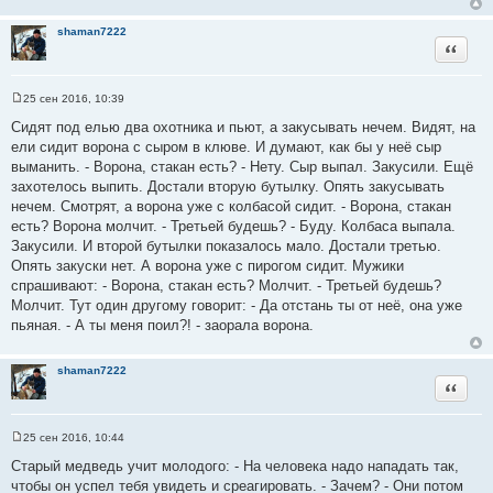
shaman7222
Цитата
25 сен 2016, 10:39
С
о
Сидят под елью два охотника и пьют, а закусывать нечем. Видят, на
о
ели сидит ворона с сыром в клюве. И думают, как бы у неё сыр
б
щ
выманить. - Ворона, стакан есть? - Нету. Сыр выпал. Закусили. Ещё
е
захотелось выпить. Достали вторую бутылку. Опять закусывать
н
и
нечем. Смотрят, а ворона уже с колбасой сидит. - Ворона, стакан
е
есть? Ворона молчит. - Третьей будешь? - Буду. Колбаса выпала.
Закусили. И второй бутылки показалось мало. Достали третью.
Опять закуски нет. А ворона уже с пирогом сидит. Мужики
спрашивают: - Ворона, стакан есть? Молчит. - Третьей будешь?
Молчит. Тут один другому говорит: - Да отстань ты от неё, она уже
пьяная. - А ты меня поил?! - заорала ворона.
shaman7222
Цитата
25 сен 2016, 10:44
С
о
Старый медведь учит молодого: - На человека надо нападать так,
о
чтобы он успел тебя увидеть и среагировать. - Зачем? - Они потом
б