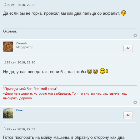
29 сен 2016, 22:22
С
о
Да если бы не горка, проехал бы как два пальца об асфальт.
о
б
щ
е
н
Охотник.
и
е
Леший
Цитата
Модератор
29 сен 2016, 22:26
С
о
Ну да, у нас всегда так, если бы, да как бы
о
б
щ
е
н
"Природа-мой Бог, Лес-мой храм"
и
«Дело не в дороге, которую мы выбираем. То, что внутри нас, заставляет нас
е
выбирать дорогу»
Олег
Цитата
29 сен 2016, 22:32
С
о
Готов поспорить на мойку машины, в обратную сторону как два
о