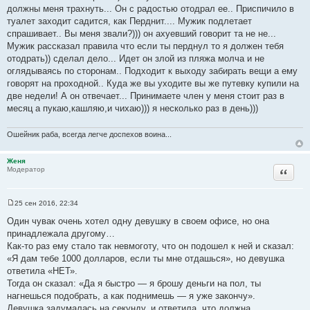
должны меня трахнуть... Он с радостью отодрал ее.. Приспичило в
туалет заходит садится, как Перднит.... Мужик подлетает
спрашивает.. Вы меня звали?))) он ахуевший говорит та не не...
Мужик рассказал правила что если ты перднул то я должен тебя
отодрать)) сделал дело... Идет он злой из пляжа молча и не
оглядываясь по сторонам.. Подходит к выходу забирать вещи а ему
говорят на проходной.. Куда же вы уходите вы же путевку купили на
две недели! А он отвечает... Принимаете член у меня стоит раз в
месяц а пукаю,кашляю,и чихаю))) я несколько раз в день)))
Ошейник раба, всегда легче доспехов воина...
Женя
Цитата
Модератор
25 сен 2016, 22:34
С
о
Один чувак очень хотел одну девушку в своем офисе, но она
о
принадлежала другому…
б
щ
Как-то раз ему стало так невмоготу, что он подошел к ней и сказал:
е
«Я дам тебе 1000 долларов, если ты мне отдашься», но девушка
н
и
ответила «НЕТ».
е
Тогда он сказал: «Да я быстро — я брошу деньги на пол, ты
нагнешься подобрать, а как поднимешь — я уже закончу».
Девушка задумалась на секунду, и ответила, что должна