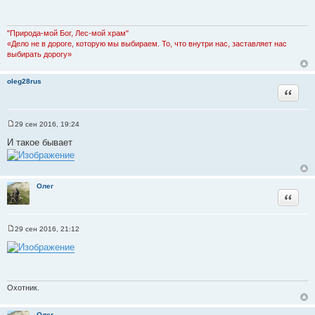
б
щ
е
н
"Природа-мой Бог, Лес-мой храм"
и
«Дело не в дороге, которую мы выбираем. То, что внутри нас, заставляет нас
е
выбирать дорогу»
oleg28rus
Цитата
29 сен 2016, 19:24
С
о
И такое бывает
о
б
щ
е
н
Олег
и
Цитата
е
29 сен 2016, 21:12
С
о
о
б
щ
е
н
Охотник.
и
е
Олег