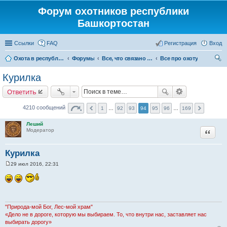
Форум охотников республики
Башкортостан
Ссылки
FAQ
Регистрация
Вход
Охота в республике Башкортостан
Форумы
Все, что связано с охотой
Все про охоту
ои
Курилка
ск
Ответить
4210 сообщений
1
…
92
93
94
95
96
…
169
Леший
Цитата
Модератор
Курилка
29 июл 2016, 22:31
С
о
о
б
щ
е
н
"Природа-мой Бог, Лес-мой храм"
и
«Дело не в дороге, которую мы выбираем. То, что внутри нас, заставляет нас
е
выбирать дорогу»