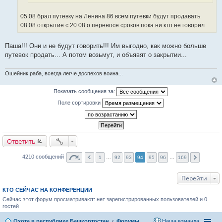
о
и
ч
05.08 брал путевку на Ленина 86 всем путевки будут продавать
к
н
08.08 открытие с 20.08 о переносе сроков пока ни кто не говорил
ц
и
и
к
т
Паша!!! Они и не будут говорить!!! Им выгодно, как можно больше
ц
а
путевок продать... А потом возьмут, и объявят о закрытии...
и
т
т
ы
Ошейник раба, всегда легче доспехов воина...
а
т
Показать сообщения за:
ы
Поле сортировки
Ответить
4210 сообщений
1
…
92
93
94
95
96
…
169
Перейти
КТО СЕЙЧАС НА КОНФЕРЕНЦИИ
Сейчас этот форум просматривают: нет зарегистрированных пользователей и 0
гостей
Охота в республике Башкортостан
Форумы
Наша команда