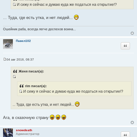
б
И сижу я сейчас и думаю куда же податься на открытие!?
щ
И
е
н
с
и
... Туда, где есть утка, и нет людей...
т
е
о
Ошейник раба, всегда легче доспехов воина...
ч
н
Павел102
и
Цитата
к
ц
и
04 авг 2016, 08:37
С
т
о
а
о
Женя писал(а):
б
т
щ
ы
И
е
н
с
rim писал(а):
и
И сижу я сейчас и думаю куда же податься на открытие!?
т
е
И
о
с
ч
... Туда, где есть утка, и нет людей...
т
н
о
и
Ага, в сказочную страну
ч
к
н
ц
и
и
snowdeath
к
Цитата
Администратор
т