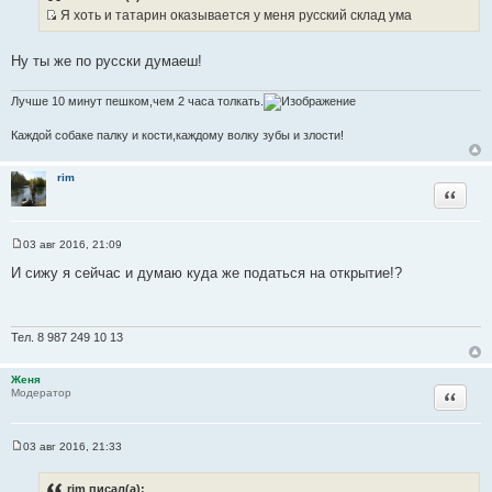
б
Я хоть и татарин оказывается у меня русский склад ума
щ
И
е
н
с
и
Ну ты же по русски думаеш!
т
е
о
Лучше 10 минут пешком,чем 2 часа толкать.
ч
н
Каждой собаке палку и кости,каждому волку зубы и злости!
и
к
rim
ц
Цитата
и
т
03 авг 2016, 21:09
а
С
т
о
И сижу я сейчас и думаю куда же податься на открытие!?
о
ы
б
щ
е
н
Тел. 8 987 249 10 13
и
е
Женя
Цитата
Модератор
03 авг 2016, 21:33
С
о
о
rim писал(а):