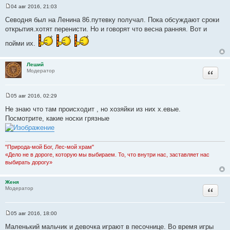
к
04 авг 2016, 21:03
С
ц
о
Севодня был на Ленина 86.путевку получал. Пока обсуждают сроки
и
о
открытия.хотят перенисти. Но и говорят что весна ранняя. Вот и
б
т
щ
а
е
пойми их.
н
т
и
ы
е
Леший
Цитата
Модератор
05 авг 2016, 02:29
С
о
Не знаю что там происходит , но хозяйки из них х.евые.
о
Посмотрите, какие носки грязные
б
щ
е
н
и
"Природа-мой Бог, Лес-мой храм"
е
«Дело не в дороге, которую мы выбираем. То, что внутри нас, заставляет нас
выбирать дорогу»
Женя
Цитата
Модератор
05 авг 2016, 18:00
С
о
Маленький мальчик и девочка играют в песочнице. Во время игры