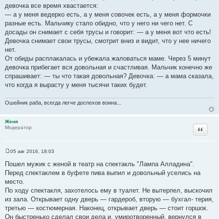
о
девочка все время хвастается:
б
щ
— а у меня ведерко есть, а у меня совочек есть, а у меня формочки
е
разные есть. Мальчику стало обидно, что у него ни чего нет. С
н
и
досады он снимает с себя трусы и говорит: — а у меня вот что есть!
е
Девочка снимает свои трусы, смотрит вниз и видит, что у нее ничего
нет.
От обиды расплакалась и убежала жаловаться маме. Через 5 минут
девочка прибегает вся довольная и счастливая. Мальчик конечно же
спрашивает: — ты что такая довольная? Девочка: — а мама сказала,
что когда я вырасту у меня тысячи таких будет.
Ошейник раба, всегда легче доспехов воина...
Женя
Цитата
Модератор
05 авг 2016, 18:03
С
о
Пошел мужик с женой в театр на спектакль "Лампа Алладина".
о
Перед спектаклем в буфете пива выпил и довольный уселись на
б
щ
место.
е
По ходу спектакля, захотелось ему в туалет. Не вытерпел, выскочил
н
и
из зала. Открывает одну дверь — гардероб, вторую — бухгал- терия,
е
третью — костюмерная. Наконец, открывает дверь — стоит горшок.
Он быстренько сделал свои дела и, умиротворенный, вернулся в