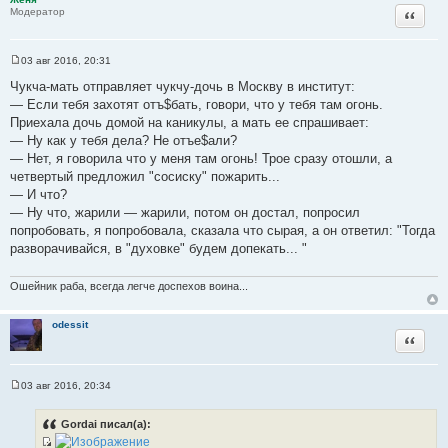
и
Цитата
Модератор
е
03 авг 2016, 20:31
С
о
Чукча-мать отправляет чукчу-дочь в Москву в институт:
о
— Если тебя захотят отъ$бать, говори, что у тебя там огонь.
б
щ
Приехала дочь домой на каникулы, а мать ее спрашивает:
е
— Ну как у тебя дела? Не отъе$али?
н
и
— Нет, я говорила что у меня там огонь! Трое сразу отошли, а
е
четвертый предложил "сосиску" пожарить...
— И что?
— Ну что, жарили — жарили, потом он достал, попросил
попробовать, я попробовала, сказала что сырая, а он ответил: "Тогда
разворачивайся, в "духовке" будем допекать... "
Ошейник раба, всегда легче доспехов воина...
odessit
Цитата
03 авг 2016, 20:34
С
о
о
Gordai писал(а):
б
щ