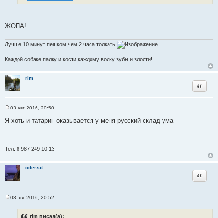
И
е
н
с
и
т
е
ЖОПА!
о
ч
Лучше 10 минут пешком,чем 2 часа толкать.
н
и
Каждой собаке палку и кости,каждому волку зубы и злости!
к
ц
rim
и
Цитата
т
а
03 авг 2016, 20:50
т
С
ы
о
Я хоть и татарин оказывается у меня русский склад ума
о
б
щ
е
н
Тел. 8 987 249 10 13
и
е
odessit
Цитата
03 авг 2016, 20:52
С
о
о
rim писал(а):