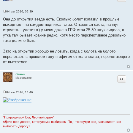
ц
а
и
т
04 авг 2016, 09:39
т
С
ы
о
а
Она до открытия везде есть. Сколько болот излазил в прошлые
о
т
выходные - на каждом поднимал стаи. Откроется охота, начнут
б
щ
ы
стрелять - улетит =) у меня даже в ГРФ стая 25-30 штук сидела, а
е
утка там бывает крайне редко, хотя место перспективное довольно
н
и
таки должно быть.
е
Зато на открытии хорошо ее ловить, когда с болота на болото
перелетает. в прошлом году я офигел от количества, перелетающего
от выстрелов.
Леший
Цитата
Модератор
04 авг 2016, 14:46
С
о
о
б
щ
е
н
"Природа-мой Бог, Лес-мой храм"
и
«Дело не в дороге, которую мы выбираем. То, что внутри нас, заставляет нас
е
выбирать дорогу»