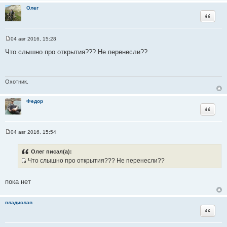
Олег
Цитата
04 авг 2016, 15:28
С
о
Что слышно про открытия??? Не перенесли??
о
б
щ
е
н
Охотник.
и
е
Федор
Цитата
04 авг 2016, 15:54
С
о
о
Олег писал(а):
б
Что слышно про открытия??? Не перенесли??
щ
И
е
н
с
и
пока нет
т
е
о
владислав
ч
Цитата
н
и