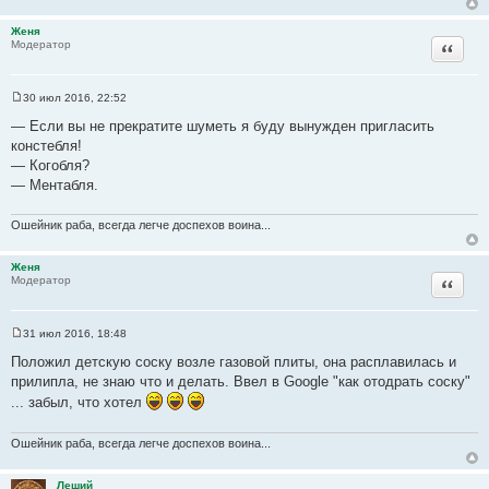
Женя
Цитата
Модератор
30 июл 2016, 22:52
С
о
— Если вы не прекратите шуметь я буду вынужден пригласить
о
констебля!
б
щ
— Когобля?
е
— Ментабля.
н
и
е
Ошейник раба, всегда легче доспехов воина...
Женя
Цитата
Модератор
31 июл 2016, 18:48
С
о
Положил детскую соску возле газовой плиты, она расплавилась и
о
прилипла, не знаю что и делать. Ввел в Google "как отодрать соску"
б
щ
... забыл, что хотел
е
н
и
Ошейник раба, всегда легче доспехов воина...
е
Леший