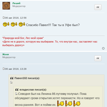
к
Леший
ц
Цитата
Модератор
и
т
06 авг 2016, 12:56
а
С
т
о
Спасибо Павел!!! Так ты в Уфе был?
о
ы
б
щ
е
н
"Природа-мой Бог, Лес-мой храм"
и
«Дело не в дороге, которую мы выбираем. То, что внутри нас, заставляет нас
е
выбирать дорогу»
Женя
Цитата
Модератор
06 авг 2016, 13:28
С
о
о
Павел102 писал(а):
б
щ
И
е
н
с
владислав писал(а):
и
Севодня был на Ленина 86.путевку получал. Пока
т
е
И
обсуждают сроки открытия.хотят перенисти. Но и говорят что
о
с
ч
весна ранняя. Вот и пойми их.
т
н