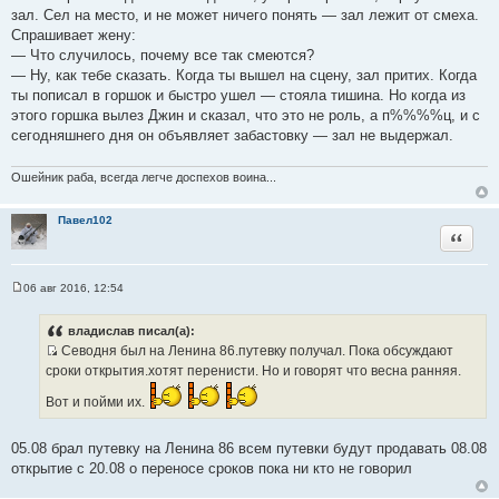
зал. Сел на место, и не может ничего понять — зал лежит от смеха.
Спрашивает жену:
— Что случилось, почему все так смеются?
— Ну, как тебе сказать. Когда ты вышел на сцену, зал притих. Когда
ты пописал в горшок и быстро ушел — стояла тишина. Но когда из
этого горшка вылез Джин и сказал, что это не роль, а п%%%%ц, и с
сегодняшнего дня он объявляет забастовку — зал не выдержал.
Ошейник раба, всегда легче доспехов воина...
Павел102
Цитата
06 авг 2016, 12:54
С
о
о
владислав писал(а):
б
Севодня был на Ленина 86.путевку получал. Пока обсуждают
щ
И
е
сроки открытия.хотят перенисти. Но и говорят что весна ранняя.
н
с
и
Вот и пойми их.
т
е
о
ч
05.08 брал путевку на Ленина 86 всем путевки будут продавать 08.08
н
открытие с 20.08 о переносе сроков пока ни кто не говорил
и