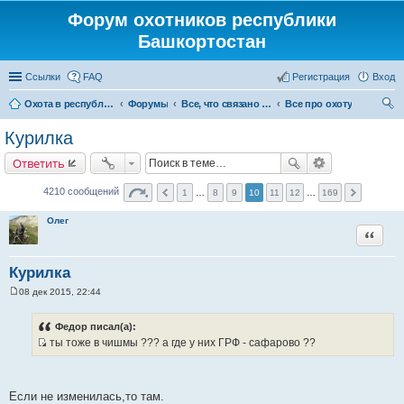
Форум охотников республики
Башкортостан
Ссылки
FAQ
Регистрация
Вход
Охота в республике Башкортостан
Форумы
Все, что связано с охотой
Все про охоту
ои
Курилка
ск
Ответить
4210 сообщений
1
…
8
9
10
11
12
…
169
Олег
Цитата
Курилка
08 дек 2015, 22:44
С
о
о
Федор писал(а):
б
ты тоже в чишмы ??? а где у них ГРФ - сафарово ??
щ
И
е
н
с
и
т
е
Если не изменилась,то там.
о