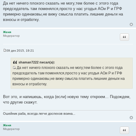
о
Да нет ничего плохого сказать не могу,тем более с этого года
т
о
председатель там поменялся,просто у нас угодья АОи Р и ГРФ
б
ы
щ
примерно одинаковы,не вижу смысла платить лишние деньги на
е
взносы и отработку.
н
и
е
Женя
Цитата
Модератор
09 дек 2015, 19:21
С
о
о
shaman7222 писал(а):
б
Да нет ничего плохого сказать не могу,тем более с этого года
щ
И
е
председатель там поменялся,просто у нас угодья АОи Р и ГРФ
н
с
примерно одинаковы,не вижу смысла платить лишние деньги на
и
т
е
взносы и отработку.
о
ч
Вот это, и напишешь, когда (если) новую тему откроем... Подождем,
н
что другие скажут.
и
к
Ошейник раба, всегда легче доспехов воина...
ц
и
Женя
т
Цитата
Модератор
а