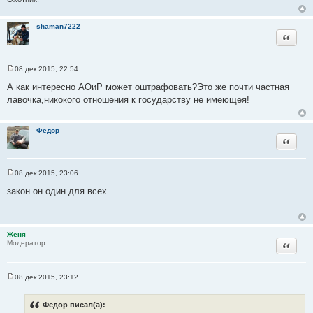
и
е
shaman7222
Цитата
08 дек 2015, 22:54
С
о
А как интересно АОиР может оштрафовать?Это же почти частная
о
лавочка,никокого отношения к государству не имеющея!
б
щ
е
н
Федор
и
Цитата
е
08 дек 2015, 23:06
С
о
закон он один для всех
о
б
щ
е
н
Женя
и
Цитата
Модератор
е
08 дек 2015, 23:12
С
о
о
Федор писал(а):
б