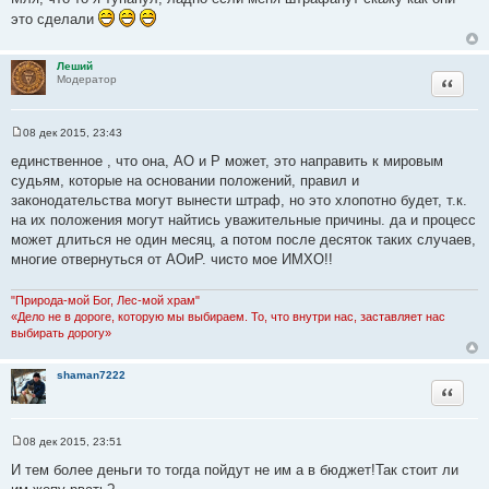
т
о
это сделали
б
а
щ
т
е
н
ы
Леший
и
Цитата
Модератор
е
08 дек 2015, 23:43
С
о
единственное , что она, АО и Р может, это направить к мировым
о
судьям, которые на основании положений, правил и
б
щ
законодательства могут вынести штраф, но это хлопотно будет, т.к.
е
на их положения могут найтись уважительные причины. да и процесс
н
и
может длиться не один месяц, а потом после десяток таких случаев,
е
многие отвернуться от АОиР. чисто мое ИМХО!!
"Природа-мой Бог, Лес-мой храм"
«Дело не в дороге, которую мы выбираем. То, что внутри нас, заставляет нас
выбирать дорогу»
shaman7222
Цитата
08 дек 2015, 23:51
С
о
И тем более деньги то тогда пойдут не им а в бюджет!Так стоит ли
о