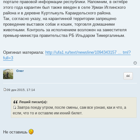
портале правовой информации республики. Напомним, в октябре
этого года карантин был также введен в селе Урман Иглинского
района и в деревне Куртлыкуль Караидельского района.
Так, согласно указу, на карантинной территории запрещено
проведение выставок собак и кошек, торговля домашними
животными. Контроль за исполнением возложен на заместителя
премьер-министра правительства РБ Ильдаром Тимергалиным.
Оригинал материала:
http://ufa1.ru/text/newsline/1094343157 ... tml?
full=3
Олег
Цитата
09 дек 2015, 17:14
С
о
о
Леший писал(а):
б
Завтра поеду утром, после смены, сам все узнаю, как и что, а
щ
И
е
если, что то и оставлю им ихний билет.
н
с
и
т
е
о
Не оставишь
ч
н