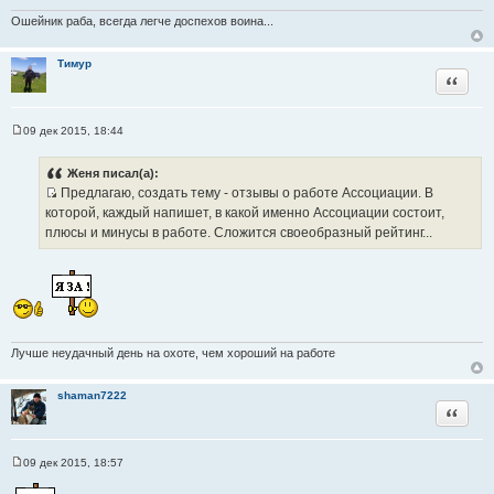
н
и
Ошейник раба, всегда легче доспехов воина...
е
Тимур
Цитата
09 дек 2015, 18:44
С
о
о
Женя писал(а):
б
Предлагаю, создать тему - отзывы о работе Ассоциации. В
щ
И
е
которой, каждый напишет, в какой именно Ассоциации состоит,
н
с
плюсы и минусы в работе. Сложится своеобразный рейтинг...
и
т
е
о
ч
н
и
к
Лучше неудачный день на охоте, чем хороший на работе
ц
и
shaman7222
т
Цитата
а
т
09 дек 2015, 18:57
ы
С
о