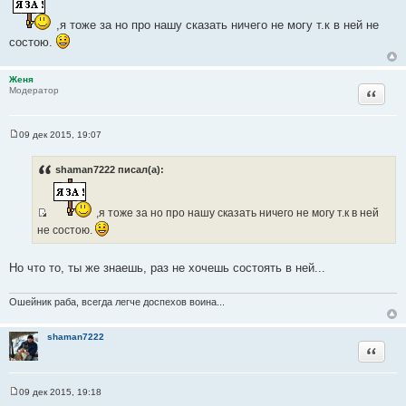
о
б
,я тоже за но про нашу сказать ничего не могу т.к в ней не
щ
е
состою.
н
и
е
Женя
Цитата
Модератор
09 дек 2015, 19:07
С
о
о
shaman7222 писал(а):
б
щ
е
н
,я тоже за но про нашу сказать ничего не могу т.к в ней
и
И
не состою.
е
с
т
Но что то, ты же знаешь, раз не хочешь состоять в ней...
о
ч
Ошейник раба, всегда легче доспехов воина...
н
и
shaman7222
к
Цитата
ц
и
т
09 дек 2015, 19:18
С
а