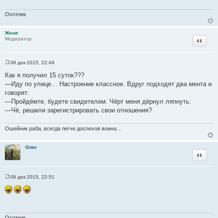
ч
Охотник.
н
и
Женя
к
Цитата
Модератор
ц
и
т
08 дек 2015, 22:49
С
а
о
Как я получил 15 суток???
т
о
—Иду по улице… Настроение классное. Вдруг подходят два мента и
б
ы
щ
говорят:
е
—Пройдёмте, будете свидетелем. Чёрт меня дёрнул ляпнуть:
н
и
—Чё, решили зарегистрировать свои отношения?
е
Ошейник раба, всегда легче доспехов воина...
Олег
Цитата
08 дек 2015, 22:51
С
о
о
б
щ
е
н
Охотник.