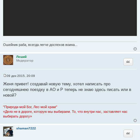
Ошейник раба, всегда легче доспехов воина...
Леший
Цитата
Модератор
09 дек 2015, 20:09
С
о
Женя привет! создавай новую тему, хотел написать про
о
сегодняшнею поездку в АО и Р теперь не знаю здесь писать или в
б
щ
новой?
е
н
и
"Природа-мой Бог, Лес-мой храм"
е
«Дело не в дороге, которую мы выбираем. То, что внутри нас, заставляет нас
выбирать дорогу»
shaman7222
Цитата