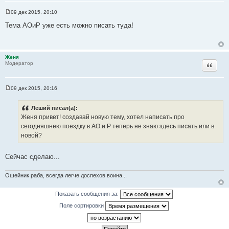
09 дек 2015, 20:10
С
о
Тема АОиР уже есть можно писать туда!
о
б
щ
е
н
Женя
и
Цитата
Модератор
е
09 дек 2015, 20:16
С
о
о
Леший писал(а):
б
Женя привет! создавай новую тему, хотел написать про
щ
е
сегодняшнею поездку в АО и Р теперь не знаю здесь писать или в
н
новой?
и
е
Сейчас сделаю...
Ошейник раба, всегда легче доспехов воина...
Показать сообщения за:
Поле сортировки