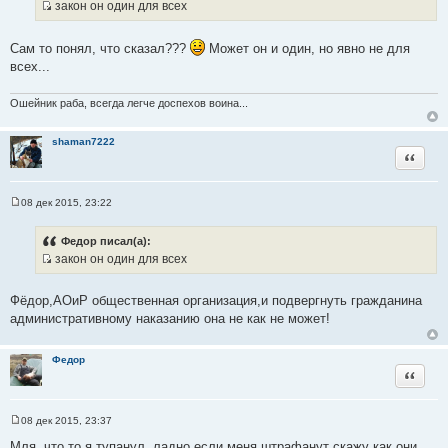
закон он один для всех
щ
И
е
н
с
и
Сам то понял, что сказал???
Может он и один, но явно не для
т
е
всех...
о
ч
Ошейник раба, всегда легче доспехов воина...
н
и
shaman7222
к
Цитата
ц
и
т
08 дек 2015, 23:22
С
а
о
т
о
Федор писал(а):
б
ы
закон он один для всех
щ
И
е
н
с
и
Фёдор,АОиР общественная организация,и подвергнуть гражданина
т
е
административному наказанию она не как не может!
о
ч
Федор
н
Цитата
и
к
ц
08 дек 2015, 23:37
С
и
о
Мля, что то я тупанул, ладно если меня штрафанут скажу как они