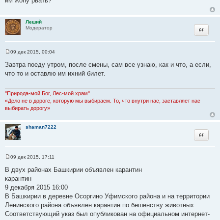
им жопу рвать?
б
щ
е
н
Леший
и
Цитата
Модератор
е
09 дек 2015, 00:04
С
о
Завтра поеду утром, после смены, сам все узнаю, как и что, а если,
о
что то и оставлю им ихний билет.
б
щ
е
н
"Природа-мой Бог, Лес-мой храм"
и
«Дело не в дороге, которую мы выбираем. То, что внутри нас, заставляет нас
е
выбирать дорогу»
shaman7222
Цитата
09 дек 2015, 17:11
С
о
В двух районах Башкирии объявлен карантин
о
карантин
б
щ
9 декабря 2015 16:00
е
В Башкирии в деревне Осоргино Уфимского района и на территории
н
и
Ленинского района объявлен карантин по бешенству животных.
е
Соответствующий указ был опубликован на официальном интернет-