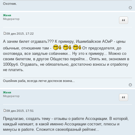
Охотник.
и
к
Женя
ц
Цитата
Модератор
и
т
а
09 дек 2015, 17:22
С
т
о
А зачем билет отдавать??? К примеру, Ишимбайское АОиР - цены
ы
о
б
обычные, отношение там -
От председателя, до
щ
охотоведа, все заядлые собачники... Ну это к примеру... Можно со
е
н
своим билетом, в другое Общество перейти... Опять же, экономия в
и
1000руб. Отдавать, не обязательно, достаточно взносы и отработку
е
не платить.
Ошейник раба, всегда легче доспехов воина...
Женя
Цитата
Модератор
09 дек 2015, 17:51
С
о
Предлагаю, создать тему - отзывы о работе Ассоциации. В которой,
о
каждый напишет, в какой именно Ассоциации состоит, плюсы и
б
щ
минусы в работе. Сложится своеобразный рейтинг...
е