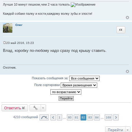
т
Лучше 10 минут пешком,чем 2 часа толкать.
ы
Каждой собаке палку и кости,каждому волку зубы и злости!
Олег
Цитата
23 май 2016, 15:23
С
о
Влад, коробку по-любому надо сразу под крышу ставить.
о
б
щ
е
н
Охотник.
и
е
Показать сообщения за:
Поле сортировки
Ответить
4210 сообщений
1
…
80
81
82
83
84
…
169
Перейти