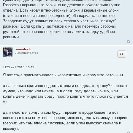
Газобетон нормальные блоки но не дешево и обязательно нужна
отделка. Есть керамзитно-бетонный блоки и керамзитные блоки
(отличия в весе и теплопроводности) оба варианта не плохие.
Заводские будут ровные со всех сторон у частников "пляшут"
размеры. Если брать у частников с начало перемерь стороны
рулеткой, это конечно не критично но ложить кладку удобнее
ровными.
snowdeath
Цитата
Администратор
23 май 2016, 13:45
С
о
Я вот тоже присматривался к керамзитным и керамзито-бетонным.
о
б
щ
а на сколько критично поднять стены и не сделать крышу? я просто
е
думаю, что надо или начать, а в след. году делать крышу, или
н
и
копить денег и делать сразу. просто копить что-то плохо получается
е
=)
да и класть я вряд ли сам буду... время-то вроде бывает, а вот
навыков в этом нету. все, конечно, можно сделать самому. товарищ
говорит, что сам вполне сложишь, если углы выложат сначала и
выведут.