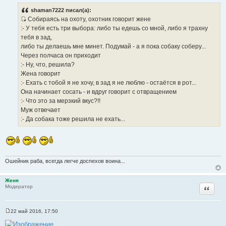
о
о
shaman7222 писал(а):
б
Собираясь на охоту, охотник говорит жене
щ
И
е
:- У тебя есть три выбора: либо ты едешь со мной, либо я трахну
н
с
тебя в зад,
и
т
е
либо ты делаешь мне минет. Подумай - а я пока собаку соберу...
о
Через полчаса он приходит
ч
:- Ну, что, решила?
н
Жена говорит
и
:- Ехать с тобой я не хочу, в зад я не люблю - остаётся в рот...
к
Она начинает сосать - и вдруг говорит с отвращением
ц
:- Что это за мерзкий вкус?!!
и
Муж отвечает
т
:- Да собака тоже решила не ехать...
а
т
ы
Ошейник раба, всегда легче доспехов воина...
Женя
Цитата
Модератор
22 май 2016, 17:50
С
о