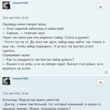
shaman7222
Цитата
22 май 2016, 15:38
С
о
Однажды жена говорит мужу:
о
— Хочу жареной зайчатины и побыстрей.
б
щ
— Хорошо, — отвечает муж.
е
Через час жена уже ела жареного зайца. Съела и думает:
н
и
- Что-то тут не то. До леса час идти, зайца надо найти, час топать и
е
еще час, чтобы зайца поджарить. А он все так быстро успел
сделать.
Спрашивает мужа:
— Как ты умудрился так быстро зайца добыть?
— Вышел я из избы, а он на заборе сидит. Бахнул я из ружья, он и
мяукнуть не успел.
shaman7222
Цитата
22 май 2016, 15:40
С
о
Больница. Медсестра врачу шепотом:
о
- Доктор, у меня там больной, тот, который новенький, в какую-то
б
щ
пищалку крякает. Может, психиатра позвать?