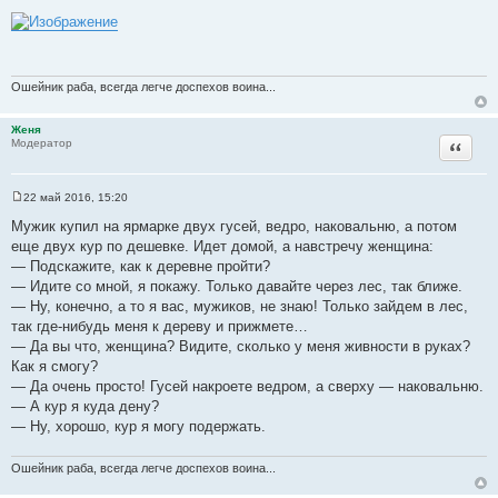
С
о
о
б
щ
е
н
Ошейник раба, всегда легче доспехов воина...
и
е
Женя
Цитата
Модератор
22 май 2016, 15:20
С
о
Мужик купил на ярмарке двух гусей, ведро, наковальню, а потом
о
еще двух кур по дешевке. Идет домой, а навстречу женщина:
б
щ
— Подскажите, как к деревне пройти?
е
— Идите со мной, я покажу. Только давайте через лес, так ближе.
н
и
— Ну, конечно, а то я вас, мужиков, не знаю! Только зайдем в лес,
е
так где-нибудь меня к дереву и прижмете…
— Да вы что, женщина? Видите, сколько у меня живности в руках?
Как я смогу?
— Да очень просто! Гусей накроете ведром, а сверху — наковальню.
— А кур я куда дену?
— Ну, хорошо, кур я могу подержать.
Ошейник раба, всегда легче доспехов воина...