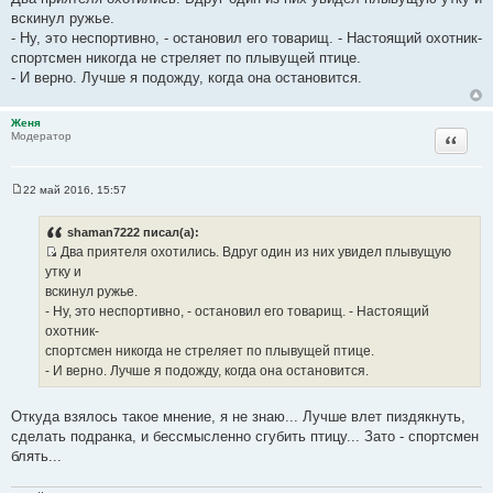
о
вскинул ружье.
б
щ
- Ну, это неспортивно, - остановил его товарищ. - Настоящий охотник-
е
спортсмен никогда не стреляет по плывущей птице.
н
и
- И верно. Лучше я подожду, когда она остановится.
е
Женя
Цитата
Модератор
22 май 2016, 15:57
С
о
о
shaman7222 писал(а):
б
Два приятеля охотились. Вдруг один из них увидел плывущую
щ
И
е
утку и
н
с
вскинул ружье.
и
т
е
- Ну, это неспортивно, - остановил его товарищ. - Настоящий
о
охотник-
ч
спортсмен никогда не стреляет по плывущей птице.
н
- И верно. Лучше я подожду, когда она остановится.
и
к
Откуда взялось такое мнение, я не знаю... Лучше влет пиздякнуть,
ц
сделать подранка, и бессмысленно сгубить птицу... Зато - спортсмен
и
блять...
т
а