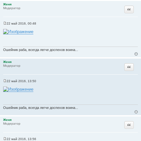
Женя
Цитата
Модератор
22 май 2016, 00:48
С
о
о
б
щ
е
н
Ошейник раба, всегда легче доспехов воина...
и
е
Женя
Цитата
Модератор
22 май 2016, 13:50
С
о
о
б
щ
е
н
Ошейник раба, всегда легче доспехов воина...
и
е
Женя
Цитата
Модератор
22 май 2016, 13:56