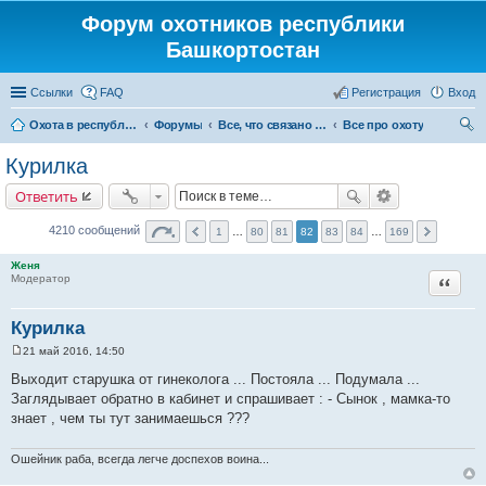
Форум охотников республики
Башкортостан
Ссылки
FAQ
Регистрация
Вход
Охота в республике Башкортостан
Форумы
Все, что связано с охотой
Все про охоту
ои
Курилка
ск
Ответить
4210 сообщений
1
…
80
81
82
83
84
…
169
Женя
Цитата
Модератор
Курилка
21 май 2016, 14:50
С
о
Выходит старушка от гинеколога ... Постояла ... Подумала ...
о
Заглядывает обратно в кабинет и спрашивает : - Сынок , мамка-то
б
щ
знает , чем ты тут занимаешься ???
е
н
и
Ошейник раба, всегда легче доспехов воина...
е