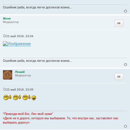
Ошейник раба, всегда легче доспехов воина...
Женя
Цитата
Модератор
22 май 2016, 23:04
С
о
о
б
щ
е
н
Ошейник раба, всегда легче доспехов воина...
и
е
Леший
Цитата
Модератор
22 май 2016, 23:05
С
о
о
б
щ
е
н
"Природа-мой Бог, Лес-мой храм"
и
«Дело не в дороге, которую мы выбираем. То, что внутри нас, заставляет нас
е
выбирать дорогу»