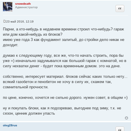
snowdeath
Цитата
Администратор
23 май 2016, 12:19
С
о
Парни, а кто-нибудь в недавнем времени строил что-нибудь? гараж
о
или дом какой-нибудь из блоков?
б
щ
имею уже года 3 как фундамент залитый, до стройки дело никак не
е
доходит.
н
и
е
думаю к следующему году, все же, что-то начать строить, пора бы
уже =) изначально задумывался как большой гараж с комнатой, но в
силу нехватки денег - будет пока временным домом. это на даче.
собственно, интересует материал. блоков сейчас каких только нету...
всякий газобетон и пенобетон не хочу в силу их, скажем так,
сомнительной прочности.
по цене, конечно, хочется не сильно дорого. нужен совет, в общем =)
ну и покупать блоки, как я подозреваю, выгоднее под зиму, т.к. не
сезон, ценник должен упасть
oleg28rus
Цитата