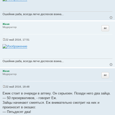
о
б
щ
е
н
Ошейник раба, всегда легче доспехов воина...
и
е
Женя
Цитата
Модератор
22 май 2016, 17:51
С
о
о
б
щ
е
н
Ошейник раба, всегда легче доспехов воина...
и
е
Женя
Цитата
Модератор
22 май 2016, 18:48
С
о
Ежик стоит в очереди в аптеку. Он серьезен. Позади него два зайца.
о
— 50 презервативов, - говорит Еж.
б
щ
Зайцы начинают смеяться. Еж внимательно смотрит на них и
е
произносит в окошко:
н
и
— Пятьдесят два!
е