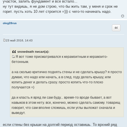
участок, залить фундамент и все встало...
н
ну тут видишь, я не дом строю, что бы жить там, у меня и срок не
и
горит. пусть хоть 10 лет строится =))) с чего-то начинать надо.
к
ц
oleg28rus
и
Цитата
т
а
т
23 май 2016, 14:43
С
ы
о
о
snowdeath писал(а):
б
Я вот тоже присматривался к керамзитным и керамзито-
щ
И
е
бетонным.
н
с
и
т
е
а на сколько критично поднять стены и не сделать крышу? я просто
о
думаю, что надо или начать, а в след. году делать крышу, или
ч
копить денег и делать сразу. просто копить что-то плохо
н
получается =)
и
к
да и класть я вряд ли сам буду... время-то вроде бывает, а вот
ц
навыков в этом нету. все, конечно, можно сделать самому. товарищ
и
говорит, что сам вполне сложишь, если углы выложат сначала и
т
выведут.
а
т
если стены без крыши на долгий период оставишь. То врхний ряд
ы