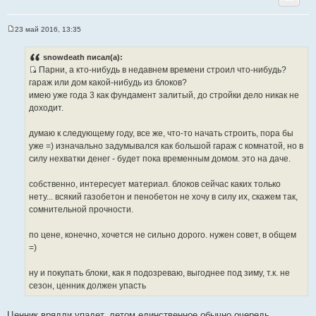
23 май 2016, 13:35
С
о
о
snowdeath писал(а):
б
Парни, а кто-нибудь в недавнем времени строил что-нибудь?
щ
И
е
гараж или дом какой-нибудь из блоков?
н
с
имею уже года 3 как фундамент залитый, до стройки дело никак не
и
т
е
доходит.
о
ч
думаю к следующему году, все же, что-то начать строить, пора бы
н
уже =) изначально задумывался как большой гараж с комнатой, но в
и
силу нехватки денег - будет пока временным домом. это на даче.
к
ц
собственно, интересует материал. блоков сейчас каких только
и
нету... всякий газобетон и пенобетон не хочу в силу их, скажем так,
т
сомнительной прочности.
а
т
по цене, конечно, хочется не сильно дорого. нужен совет, в общем
ы
=)
ну и покупать блоки, как я подозреваю, выгоднее под зиму, т.к. не
сезон, ценник должен упасть
Ценник врядли упадет, летом единственное обычно очередь.