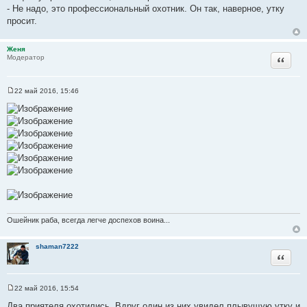
е
- Не надо, это профессиональный охотник. Он так, наверное, утку
н
и
просит.
е
Женя
Цитата
Модератор
22 май 2016, 15:46
С
о
о
б
щ
е
н
и
е
Ошейник раба, всегда легче доспехов воина...
shaman7222
Цитата
22 май 2016, 15:54
С
о
Два приятеля охотились. Вдруг один из них увидел плывущую утку и