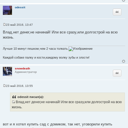
odessit
Цитата
23 май 2016, 13:47
С
о
Влад,нет денег,не начинай! Или все сразу,или долгострой на всю
о
жизнь.
б
щ
е
н
Лучше 10 минут пешком,чем 2 часа толкать.
и
е
Каждой собаке палку и кости,каждому волку зубы и злости!
snowdeath
Цитата
Администратор
23 май 2016, 13:55
С
о
о
odessit писал(а):
б
Влад,нет денег,не начинай! Или все сразу,или долгострой на всю
щ
И
е
жизнь.
н
с
и
т
е
о
вот и я хотел купить сад с домиком, так нет, уговорили купить
ч