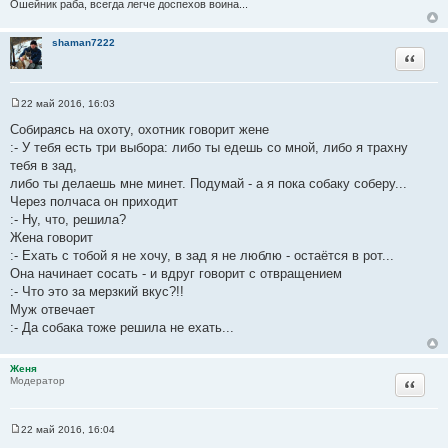
Ошейник раба, всегда легче доспехов воина...
т
ы
shaman7222
Цитата
22 май 2016, 16:03
С
о
Собираясь на охоту, охотник говорит жене
о
:- У тебя есть три выбора: либо ты едешь со мной, либо я трахну
б
щ
тебя в зад,
е
либо ты делаешь мне минет. Подумай - а я пока собаку соберу...
н
и
Через полчаса он приходит
е
:- Ну, что, решила?
Жена говорит
:- Ехать с тобой я не хочу, в зад я не люблю - остаётся в рот...
Она начинает сосать - и вдруг говорит с отвращением
:- Что это за мерзкий вкус?!!
Муж отвечает
:- Да собака тоже решила не ехать...
Женя
Цитата
Модератор
22 май 2016, 16:04
С