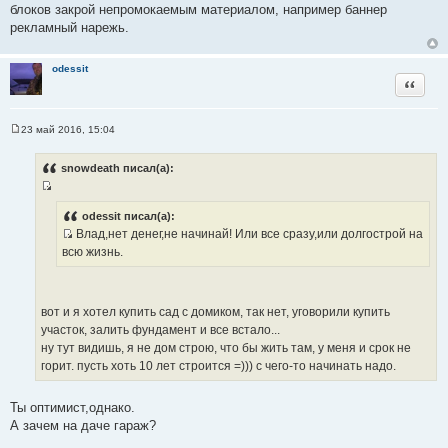
блоков закрой непромокаемым материалом, например баннер
рекламный нарежь.
odessit
Цитата
23 май 2016, 15:04
С
о
о
snowdeath писал(а):
б
щ
И
е
н
с
odessit писал(а):
и
Влад,нет денег,не начинай! Или все сразу,или долгострой на
т
е
И
всю жизнь.
о
с
ч
т
н
о
и
вот и я хотел купить сад с домиком, так нет, уговорили купить
ч
к
участок, залить фундамент и все встало...
н
ц
ну тут видишь, я не дом строю, что бы жить там, у меня и срок не
и
и
горит. пусть хоть 10 лет строится =))) с чего-то начинать надо.
к
т
ц
а
Ты оптимист,однако.
и
т
А зачем на даче гараж?
т
ы
а