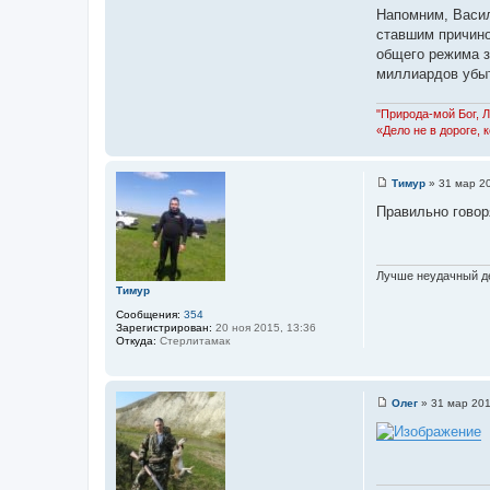
п
Напомним, Васил
н
о
т
л
ставшим причино
а
ь
общего режима з
к
з
т
о
миллиардов убыт
н
в
а
а
я
т
"Природа-мой Бог, 
и
е
«Дело не в дороге, 
н
л
ф
я
о
Ф
р
е
м
Тимур
»
31 мар 20
д
С
а
о
о
ц
Правильно говоря
р
о
и
б
я
щ
п
е
о
н
л
Лучше неудачный де
и
ь
Тимур
е
з
о
Сообщения:
354
в
Зарегистрирован:
20 ноя 2015, 13:36
а
Откуда:
Стерлитамак
т
е
л
я
Олег
»
31 мар 201
Л
С
е
о
ш
о
и
б
й
щ
е