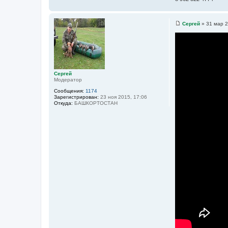
н
и
к
Сергей
»
31 мар 2
С
ц
о
и
о
б
т
щ
а
е
н
т
и
Сергей
ы
е
Модератор
Сообщения:
1174
Зарегистрирован:
23 ноя 2015, 17:06
Откуда:
БАШКОРТОСТАН