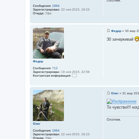
Охотник.
и
Сообщения:
1864
е
Зарегистрирован:
22 ноя 2015, 19:23
Откуда:
Уфа
Федор
»
30 мар 2
С
о
30 зачеркивай
о
б
щ
е
н
и
Федор
е
Сообщения:
712
Зарегистрирован:
19 ноя 2015, 22:58
Контактная информация:
К
о
н
т
Олег
»
31 мар 201
а
С
к
о
т
о
н
То чувство!!! ко
б
а
щ
я
е
и
н
Охотник.
н
и
Олег
ф
е
о
Сообщения:
1864
р
Зарегистрирован:
22 ноя 2015, 19:23
м
Откуда:
Уфа
а