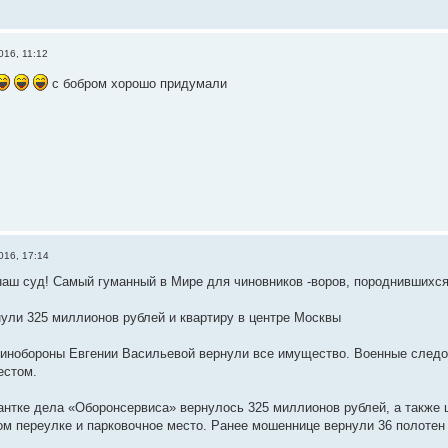
016, 11:12
c бобром хорошо придумали
016, 17:14
наш суд! Самый гуманный в Мире для чиновников -воров, породнившихся 
ули 325 миллионов рублей и квартиру в центре Москвы
инобороны Евгении Васильевой вернули все имущество. Военные следо
естом.
антке дела «Оборонсервиса» вернулось 325 миллионов рублей, а также 
м переулке и парковочное место. Ранее мошеннице вернули 36 полоте