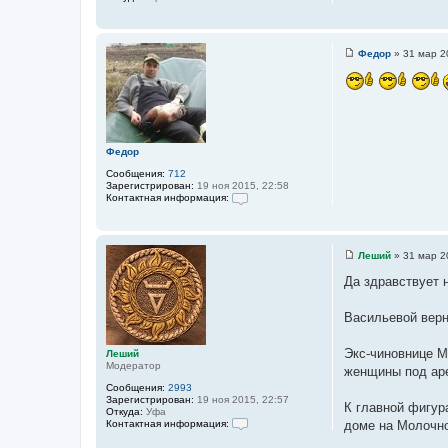
ц
и
я
п
Федор
»
31 мар 2
о
С
л
о
ь
о
з
б
о
щ
в
е
а
н
т
и
Федор
е
е
л
Сообщения:
712
я
Зарегистрирован:
19 ноя 2015, 22:58
Ф
Контактная информация:
е
К
д
о
о
н
р
т
Леший
»
31 мар 2
а
С
к
о
Да здравствует 
т
о
н
б
а
щ
Васильевой верн
я
е
и
н
н
и
Экс-чиновнице М
Леший
ф
е
Модератор
о
женщины под ар
р
Сообщения:
2993
м
Зарегистрирован:
19 ноя 2015, 22:57
а
К главной фигур
Откуда:
Уфа
ц
Контактная информация:
доме на Молочно
и
К
я
о