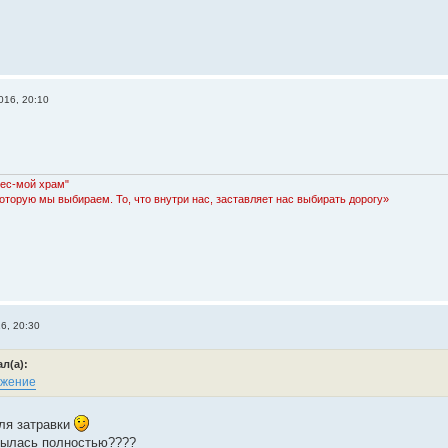
016, 20:10
Лес-мой храм"
которую мы выбираем. То, что внутри нас, заставляет нас выбирать дорогу»
6, 20:30
л(а):
ля затравки
рылась полностью????