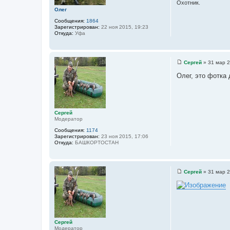
н
Охотник.
и
Олег
е
Сообщения:
1864
Зарегистрирован:
22 ноя 2015, 19:23
Откуда:
Уфа
Сергей
»
31 мар 2
С
о
Олег, это фотка 
о
б
щ
е
н
и
Сергей
е
Модератор
Сообщения:
1174
Зарегистрирован:
23 ноя 2015, 17:06
Откуда:
БАШКОРТОСТАН
Сергей
»
31 мар 2
С
о
о
б
щ
е
н
и
Сергей
е
Модератор