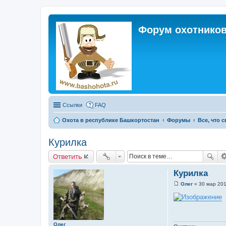
Форум охотников
Ссылки
FAQ
Охота в республике Башкортостан
Форумы
Все, что 
Курилка
Ответить
Курилка
Олег
»
30 мар 201
С
о
о
б
щ
е
Олег
н