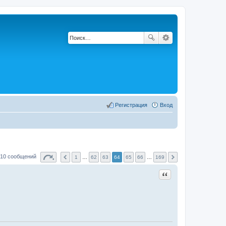
Регистрация
Вход
210 сообщений
1
…
62
63
64
65
66
…
169
Цитата