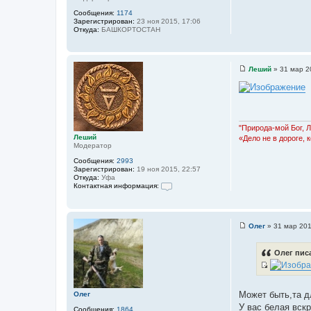
Сообщения:
1174
Зарегистрирован:
23 ноя 2015, 17:06
Откуда:
БАШКОРТОСТАН
Леший
»
31 мар 2
С
о
о
б
щ
е
н
"Природа-мой Бог, 
и
Леший
«Дело не в дороге, 
е
Модератор
Сообщения:
2993
Зарегистрирован:
19 ноя 2015, 22:57
Откуда:
Уфа
Контактная информация:
К
о
н
т
Олег
»
31 мар 201
а
С
к
о
т
о
Олег писа
н
б
а
щ
я
И
е
и
н
с
н
и
Может быть,та д
Олег
ф
т
е
о
У вас белая вск
Сообщения:
1864