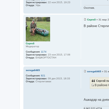
о
р
Зарегистрирован:
22 ноя 2015, 19:23
м
ч
Откуда:
Уфа
а
Охотник.
н
ц
и
и
я
к
п
Сергей
»
31 мар 2
о
С
ц
л
о
В районе Стерли
и
ь
о
з
б
т
о
щ
а
в
е
а
н
т
т
и
Сергей
ы
е
е
Модератор
л
я
Сообщения:
1174
Л
Зарегистрирован:
23 ноя 2015, 17:06
е
Откуда:
БАШКОРТОСТАН
ш
и
й
serega6465
serega6465
»
31 
С
Сообщения:
921
о
Зарегистрирован:
09 дек 2015, 18:33
о
Сергей пи
Откуда:
Стерлитамак
б
В районе 
щ
И
е
н
с
и
т
е
Ашкадар на днях
о
ч
8 962 522 4774