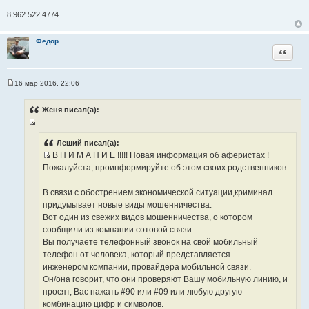
о
8 962 522 4774
ч
н
Федор
и
Цитата
к
ц
и
16 мар 2016, 22:06
С
т
о
а
о
Женя писал(а):
б
т
щ
ы
И
е
н
с
Леший писал(а):
и
В Н И М А Н И Е !!!!! Новая информация об аферистах !
т
е
И
Пожалуйста, проинформируйте об этом своих родственников
о
с
ч
т
В связи с обострением экономической ситуации,криминал
н
о
придумывает новые виды мошенничества.
и
ч
Вот один из свежих видов мошенничества, о котором
к
н
сообщили из компании сотовой связи.
ц
и
Вы получаете телефонный звонок на свой мобильный
и
к
телефон от человека, который представляется
т
ц
инженером компании, провайдера мобильной связи.
а
и
Он/она говорит, что они проверяют Вашу мобильную линию, и
т
т
просят, Вас нажать #90 или #09 или любую другую
ы
а
комбинацию цифр и символов.