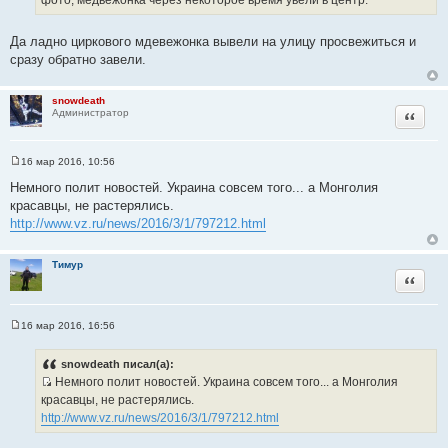
фото, медвежонка через некоторое время увели в центр.
Да ладно циркового мдевежонка вывели на улицу просвежиться и
сразу обратно завели.
snowdeath
Цитата
Администратор
16 мар 2016, 10:56
С
о
Немного полит новостей. Украина совсем того... а Монголия
о
красавцы, не растерялись.
б
щ
http://www.vz.ru/news/2016/3/1/797212.html
е
н
и
Тимур
е
Цитата
16 мар 2016, 16:56
С
о
о
snowdeath писал(а):
б
Немного полит новостей. Украина совсем того... а Монголия
щ
И
е
красавцы, не растерялись.
н
с
http://www.vz.ru/news/2016/3/1/797212.html
и
т
е