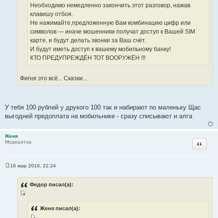
т
Необходимо немедленно закончить этот разговор, нажав
ы
клавишу отбоя.
Не нажимайте,предложенную Вам комбинацию цифр или
символов — иначе мошенники получат доступ к Вашей SIM
карте, и будут делать звонки за Ваш счёт.
И будут иметь доступ к вашему мобильному банку!
КТО ПРЕДУПРЕЖДЁН ТОТ ВООРУЖЁН !!!
Фигня это всё... Сказки...
У тебя 100 рублей у друкого 100 так и набирают по маленьку Щас
выгодней предоплата на мобильнике - сразу списывают и алга
Женя
Цитата
Модератор
16 мар 2016, 22:24
С
о
о
Федор писал(а):
б
щ
И
е
н
с
Женя писал(а):
и
т
е