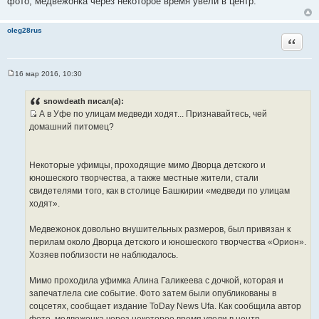
фото, медвежонка через некоторое время увели в центр.
oleg28rus
Цитата
16 мар 2016, 10:30
С
о
о
snowdeath писал(а):
б
А в Уфе по улицам медведи ходят... Признавайтесь, чей
щ
И
е
домашний питомец?
н
с
и
т
е
о
Некоторые уфимцы, проходящие мимо Дворца детского и
ч
юношеского творчества, а также местные жители, стали
н
свидетелями того, как в столице Башкирии «медведи по улицам
и
ходят».
к
ц
Медвежонок довольно внушительных размеров, был привязан к
и
перилам около Дворца детского и юношеского творчества «Орион».
т
Хозяев поблизости не наблюдалось.
а
т
Мимо проходила уфимка Алина Галикеева с дочкой, которая и
ы
запечатлела сие событие. Фото затем были опубликованы в
соцсетях, сообщает издание ToDay News Ufa. Как сообщила автор