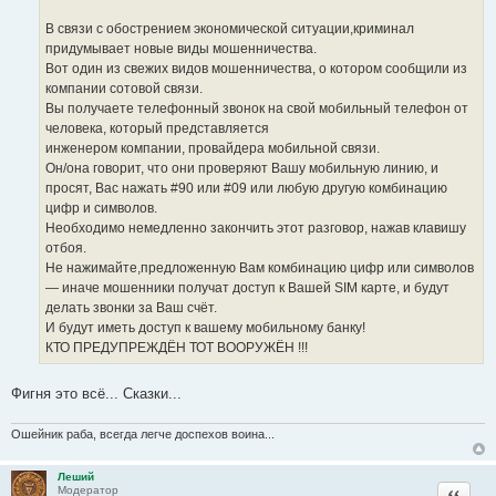
с
и
т
е
В связи с обострением экономической ситуации,криминал
о
придумывает новые виды мошенничества.
ч
Вот один из свежих видов мошенничества, о котором сообщили из
н
компании сотовой связи.
и
Вы получаете телефонный звонок на свой мобильный телефон от
к
человека, который представляется
ц
инженером компании, провайдера мобильной связи.
и
Он/она говорит, что они проверяют Вашу мобильную линию, и
т
просят, Вас нажать #90 или #09 или любую другую комбинацию
а
цифр и символов.
т
Необходимо немедленно закончить этот разговор, нажав клавишу
ы
отбоя.
Не нажимайте,предложенную Вам комбинацию цифр или символов
— иначе мошенники получат доступ к Вашей SIM карте, и будут
делать звонки за Ваш счёт.
И будут иметь доступ к вашему мобильному банку!
КТО ПРЕДУПРЕЖДЁН ТОТ ВООРУЖЁН !!!
Фигня это всё... Сказки...
Ошейник раба, всегда легче доспехов воина...
Леший
Цитата
Модератор