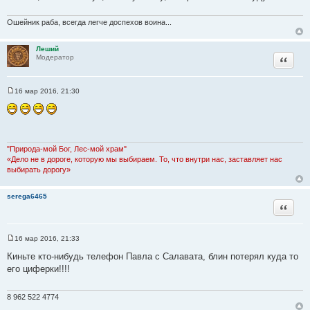
и
к
Ошейник раба, всегда легче доспехов воина...
ц
и
Леший
т
Цитата
Модератор
а
т
ы
16 мар 2016, 21:30
С
о
о
б
щ
е
н
"Природа-мой Бог, Лес-мой храм"
и
«Дело не в дороге, которую мы выбираем. То, что внутри нас, заставляет нас
е
выбирать дорогу»
serega6465
Цитата
16 мар 2016, 21:33
С
о
Киньте кто-нибудь телефон Павла с Салавата, блин потерял куда то
о
его циферки!!!!
б
щ
е
н
8 962 522 4774
и