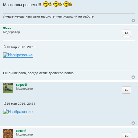
о
Монголам респект!!!
ч
н
Лучше неудачный день на охоте, чем хороший на работе
и
к
ц
Женя
Цитата
Модератор
и
т
а
16 мар 2016, 20:53
С
т
о
ы
о
б
щ
е
н
Ошейник раба, всегда легче доспехов воина...
и
е
Сергей
Цитата
Модератор
16 мар 2016, 20:58
С
о
о
б
щ
е
н
Леший
и
Цитата
Модератор
е