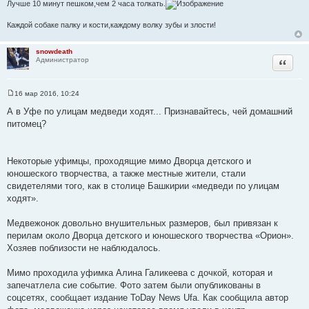
ы
Лучше 10 минут пешком,чем 2 часа толкать.
Каждой собаке палку и кости,каждому волку зубы и злости!
snowdeath
Цитата
Администратор
16 мар 2016, 10:24
С
о
А в Уфе по улицам медведи ходят... Признавайтесь, чей домашний
о
питомец?
б
щ
е
н
и
Некоторые уфимцы, проходящие мимо Дворца детского и
е
юношеского творчества, а также местные жители, стали
свидетелями того, как в столице Башкирии «медведи по улицам
ходят».
Медвежонок довольно внушительных размеров, был привязан к
перилам около Дворца детского и юношеского творчества «Орион».
Хозяев поблизости не наблюдалось.
Мимо проходила уфимка Алина Галикеева с дочкой, которая и
запечатлела сие событие. Фото затем были опубликованы в
соцсетях, сообщает издание ToDay News Ufa. Как сообщила автор