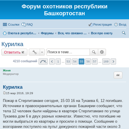
Форум охотников республики
Башкортостан
Ссылки
FAQ
Регистрация
Вход
Охота в республике Башкортостан
Форумы
Все, что связано с охотой
Все про охоту
ои
Курилка
ск
Ответить
4210 сообщений
1
…
53
54
55
56
57
…
169
Женя
Цитата
Модератор
Курилка
15 мар 2016, 19:29
С
о
Пожар в Стерлитамаке сегодня, 15 03 16 на Тукаева 6, 12 погибших.
о
Источники в правоохранительных органах Башкирии сообщают, что
б
щ
тела 12 человек были найдены в квартире Стерлитамаке по улице
е
Тукаева дом 6 в двух разных комнатах. Известно, что погибшие не
н
и
могли выбраться из квартиры и просили о помощи. Сообщение о
е
возгорании поступило на пульт дежурного пожарной части около 3