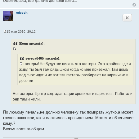
Ошейник раба, всегда легче доспехов воина...
к
ц
odessit
и
Цитата
т
а
т
15 мар 2016, 20:12
С
ы
о
о
Женя писал(а):
б
щ
И
е
н
с
serega6465 писал(а):
и
гастеры! Не будут же писать что гастеры. Это в районе где я
т
е
И
живу, ты был там рядышком когда ко мне приезжал. Там дома
о
с
под снос идут и их вот эти гастеры разбирают на кирпичеки и
ч
т
досочки
н
о
и
ч
к
Не гастеры. Центр соц. адаптации хроников и наркотов... Работали
н
ц
они там и жили.
и
и
к
т
По любому печаль,не должно человеку так помирать,жутко,а может
ц
а
грехов накопили,так и сложилось провидением. Может и облегчение
и
т
каму.?
т
ы
Божья воля въобщем.
а
т