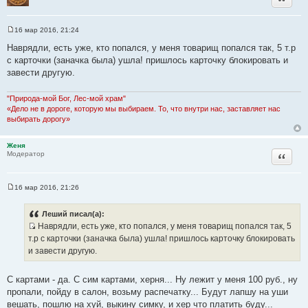
16 мар 2016, 21:24
С
о
Наврядли, есть уже, кто попался, у меня товарищ попался так, 5 т.р
о
с карточки (заначка была) ушла! пришлось карточку блокировать и
б
щ
завести другую.
е
н
и
"Природа-мой Бог, Лес-мой храм"
е
«Дело не в дороге, которую мы выбираем. То, что внутри нас, заставляет нас
выбирать дорогу»
Женя
Цитата
Модератор
16 мар 2016, 21:26
С
о
о
Леший писал(а):
б
Наврядли, есть уже, кто попался, у меня товарищ попался так, 5
щ
И
е
т.р с карточки (заначка была) ушла! пришлось карточку блокировать
н
с
и завести другую.
и
т
е
о
С картами - да. С сим картами, херня... Ну лежит у меня 100 руб., ну
ч
пропали, пойду в салон, возьму распечатку... Будут лапшу на уши
н
вешать, пошлю на хуй, выкину симку, и хер что платить буду...