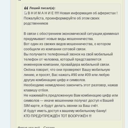
И
о
с
Леший писал(а):
ч
В Н И М А Н И Е !!!!! Новая информация об аферистах !
т
н
И
Пожалуйста, проинформируйте об этом своих
о
и
с
родственников
ч
к
т
н
ц
о
В связи с обострением экономической ситуации,криминал
и
и
ч
придумывает новые виды мошенничества.
к
т
н
Вот один из свежих видов мошенничества, о котором
ц
а
и
сообщили из компании сотовой связи.
и
т
к
Вы получаете телефонный звонок на свой мобильный
т
ы
ц
телефон от человека, который представляется
а
и
инженером компании, провайдера мобильной связи.
т
т
Он/она говорит, что они проверяют Вашу мобильную
ы
а
линию, и просят, Вас нажать #90 или #09 или любую
т
другую комбинацию цифр и символов.
ы
Необходимо немедленно закончить этот разговор, нажав
клавишу отбоя.
Не нажимайте,предложенную Вам комбинацию цифр или
символов — иначе мошенники получат доступ к Вашей
SIM карте, и будут делать звонки за Ваш счёт.
И будут иметь доступ к вашему мобильному банку!
КТО ПРЕДУПРЕЖДЁН ТОТ ВООРУЖЁН !!!
Фигня это всё... Сказки...