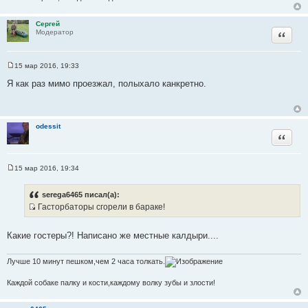
н
и
Сергей
к
Цитата
Модератор
ц
и
т
15 мар 2016, 19:33
С
а
о
Я как раз мимо проезжал, полыхало канкретно.
т
о
б
ы
щ
е
н
odessit
и
Цитата
е
15 мар 2016, 19:34
С
о
о
serega6465 писал(а):
б
Гасторбаторы сгорели в бараке!
щ
И
е
н
с
и
Какие гостеры?! Написано же местные калдыри....
т
е
о
Лучше 10 минут пешком,чем 2 часа толкать.
ч
н
Каждой собаке палку и кости,каждому волку зубы и злости!
и
к