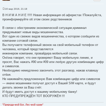
16 мар 2016, 21:18
С
о
В Н И М А Н И Е !!!!! Новая информация об аферистах !Пожалуйста,
о
проинформируйте об этом своих родственников
б
щ
е
В связи с обострением экономической ситуации,криминал
н
и
придумывает новые виды мошенничества.
е
Вот один из свежих видов мошенничества, о котором сообщили из
компании сотовой связи.
Вы получаете телефонный звонок на свой мобильный телефон от
человека, который представляется
инженером компании, провайдера мобильной связи.
Он/она говорит, что они проверяют Вашу мобильную линию, и
просят, Вас нажать #90 или #09 или любую другую комбинацию цифр
и символов.
Необходимо немедленно закончить этот разговор, нажав клавишу
отбоя.
Не нажимайте,предложенную Вам комбинацию цифр или символов
— иначе мошенники получат доступ к Вашей SIM карте, и будут
делать звонки за Ваш счёт.
И будут иметь доступ к вашему мобильному банку!
КТО ПРЕДУПРЕЖДЁН ТОТ ВООРУЖЁН !!!
"Природа-мой Бог, Лес-мой храм"