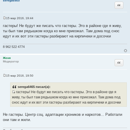
serega6465
ц
Цитата
и
т
15 мар 2016, 19:44
а
С
т
о
гастеры! Не будут же писать что гастеры. Это в районе где я живу,
о
ы
ты был там рядышком когда ко мне приезжал. Там дома под снос
б
щ
идут и их вот эти гастеры разбирают на кирпичеки и досочки
е
н
и
8 962 522 4774
е
Женя
Цитата
Модератор
15 мар 2016, 19:50
С
о
о
serega6465 писал(а):
б
гастеры! Не будут же писать что гастеры. Это в районе где я
щ
И
е
живу, ты был там рядышком когда ко мне приезжал. Там дома под
н
с
снос идут и их вот эти гастеры разбирают на кирпичеки и досочки
и
т
е
о
Не гастеры. Центр соц. адаптации хроников и наркотов... Работали
ч
они там и жили.
н
и