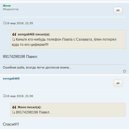
е
Женя
Цитата
Модератор
16 мар 2016, 21:35
С
о
о
serega6465 писал(а):
б
Киньте кто-нибудь телефон Павла с Салавата, блин потерял
щ
И
е
куда то его циферки!!!!
н
с
и
т
е
89174298198 Павел.
о
ч
Ошейник раба, всегда легче доспехов воина...
н
и
serega6465
к
Цитата
ц
и
т
16 мар 2016, 21:36
С
а
о
т
о
Женя писал(а):
б
ы
89174298198 Павел.
щ
И
е
н
с
и
Спасиб!!!
т
е