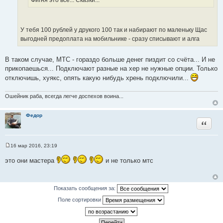
У тебя 100 рублей у друкого 100 так и набирают по маленьку Щас
выгодней предоплата на мобильнике - сразу списывают и алга
В таком случае, МТС - гораздо больше денег пиздит со счёта... И не
прикопаешься... Подключают разные на хер не нужные опции. Только
отключишь, хуякс, опять какую нибудь хрень подключили...
Ошейник раба, всегда легче доспехов воина...
Федор
Цитата
16 мар 2016, 23:19
С
о
это они мастера
и не только мтс
о
б
щ
е
н
Показать сообщения за:
и
е
Поле сортировки