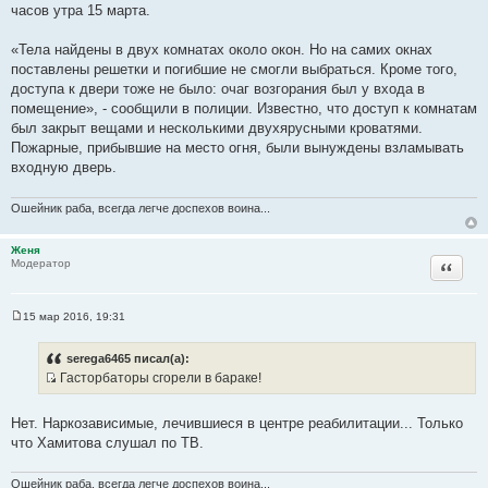
часов утра 15 марта.
«Тела найдены в двух комнатах около окон. Но на самих окнах
поставлены решетки и погибшие не смогли выбраться. Кроме того,
доступа к двери тоже не было: очаг возгорания был у входа в
помещение», - сообщили в полиции. Известно, что доступ к комнатам
был закрыт вещами и несколькими двухярусными кроватями.
Пожарные, прибывшие на место огня, были вынуждены взламывать
входную дверь.
Ошейник раба, всегда легче доспехов воина...
Женя
Цитата
Модератор
15 мар 2016, 19:31
С
о
о
serega6465 писал(а):
б
Гасторбаторы сгорели в бараке!
щ
И
е
н
с
и
Нет. Наркозависимые, лечившиеся в центре реабилитации... Только
т
е
что Хамитова слушал по ТВ.
о
ч
Ошейник раба, всегда легче доспехов воина...