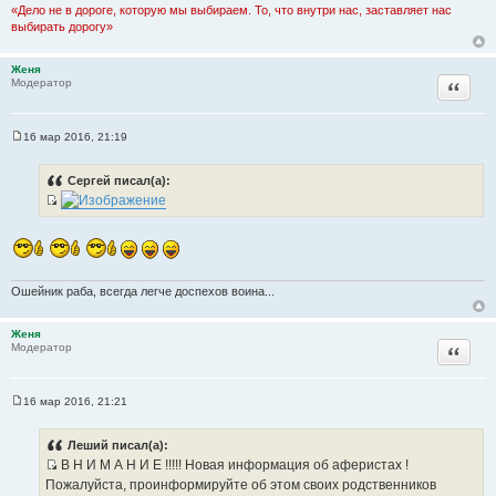
«Дело не в дороге, которую мы выбираем. То, что внутри нас, заставляет нас
выбирать дорогу»
Женя
Цитата
Модератор
16 мар 2016, 21:19
С
о
о
Сергей писал(а):
б
щ
И
е
н
с
и
т
е
о
Ошейник раба, всегда легче доспехов воина...
ч
н
и
Женя
Цитата
Модератор
к
ц
и
16 мар 2016, 21:21
С
т
о
а
о
Леший писал(а):
б
т
В Н И М А Н И Е !!!!! Новая информация об аферистах !
щ
ы
И
е
Пожалуйста, проинформируйте об этом своих родственников
н