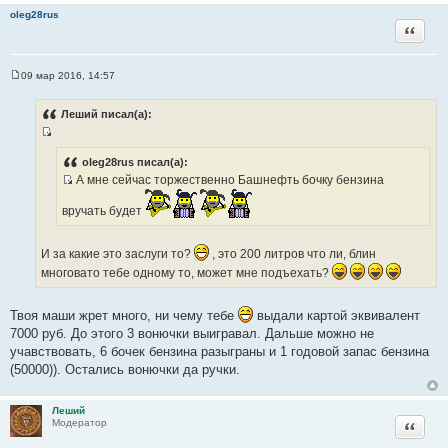
oleg28rus
к
Цитата
ц
и
т
09 мар 2016, 14:57
С
а
о
т
о
Леший писал(а):
б
ы
щ
И
е
н
с
oleg28rus писал(а):
и
А мне сейчас торжественно Башнефть бочку бензина
т
е
И
о
вручать будет
с
ч
т
н
о
и
И за какие это заслуги то?
, это 200 литров что ли, блин
ч
к
многовато тебе одному то, может мне подъехать?
н
ц
и
и
Твоя маши жрет много, ни чему тебе
выдали картой эквивалент
к
т
7000 руб. До этого 3 вонючки выигравал. Дальше можно не
ц
а
учавствовать, 6 бочек бензина разыграны и 1 годовой запас бензина
и
т
(50000)). Остались вонючки да ручки.
т
ы
а
т
Леший
Цитата
Модератор
ы