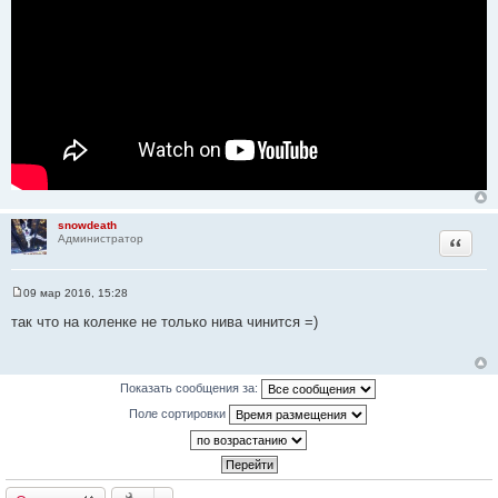
snowdeath
Цитата
Администратор
09 мар 2016, 15:28
С
о
так что на коленке не только нива чинится =)
о
б
щ
е
н
Показать сообщения за:
и
е
Поле сортировки