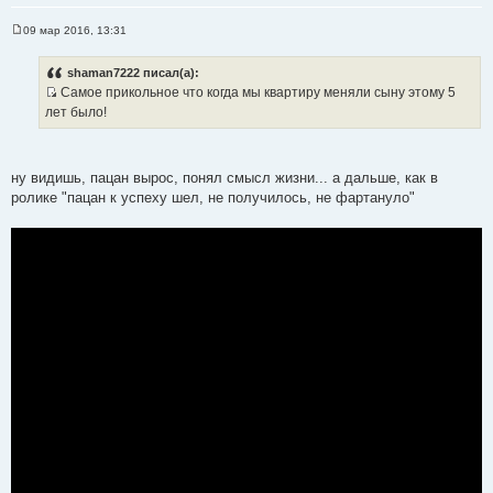
09 мар 2016, 13:31
С
о
о
shaman7222 писал(а):
б
Самое прикольное что когда мы квартиру меняли сыну этому 5
щ
И
е
лет было!
н
с
и
т
е
о
ну видишь, пацан вырос, понял смысл жизни... а дальше, как в
ч
ролике "пацан к успеху шел, не получилось, не фартануло"
н
и
к
ц
и
т
а
т
ы