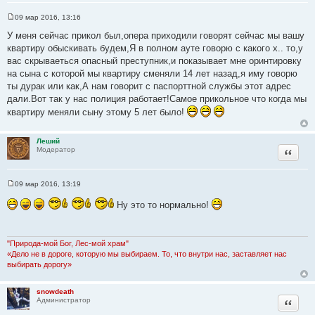
09 мар 2016, 13:16
С
о
У меня сейчас прикол был,опера приходили говорят сейчас мы вашу
о
квартиру обыскивать будем,Я в полном ауте говорю с какого х.. то,у
б
щ
вас скрываеться опасный преступник,и показывает мне оринтировку
е
на сына с которой мы квартиру сменяли 14 лет назад,я иму говорю
н
и
ты дурак или как,А нам говорит с паспорттной службы этот адрес
е
дали.Вот так у нас полиция работает!Самое прикольное что когда мы
квартиру меняли сыну этому 5 лет было!
Леший
Цитата
Модератор
09 мар 2016, 13:19
С
о
Ну это то нормально!
о
б
щ
е
н
"Природа-мой Бог, Лес-мой храм"
и
«Дело не в дороге, которую мы выбираем. То, что внутри нас, заставляет нас
е
выбирать дорогу»
snowdeath
Цитата
Администратор