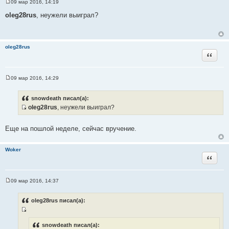
09 мар 2016, 14:19
С
ц
о
oleg28rus
, неужели выиграл?
и
о
б
т
щ
а
е
н
т
oleg28rus
и
Цитата
ы
е
09 мар 2016, 14:29
С
о
о
snowdeath писал(а):
б
oleg28rus
, неужели выиграл?
щ
И
е
н
с
и
Еще на пошлой неделе, сейчас вручение.
т
е
о
Woker
ч
Цитата
н
и
к
09 мар 2016, 14:37
С
ц
о
и
о
oleg28rus писал(а):
б
т
щ
а
И
е
н
т
с
snowdeath писал(а):
и