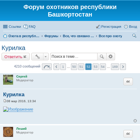
Форум охотников республики
Башкортостан
Ссылки
FAQ
Регистрация
Вход
Охота в республике Башкортостан
Форумы
Все, что связано с охотой
Все про охоту
ои
Курилка
ск
Ответить
4210 сообщений
1
…
50
51
52
53
54
…
169
Сергей
Цитата
Модератор
Курилка
08 мар 2016, 13:34
С
о
о
б
щ
е
н
Леший
и
Цитата
Модератор
е