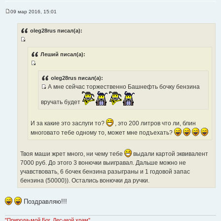
09 мар 2016, 15:01
С
о
о
oleg28rus писал(а):
б
щ
И
е
н
с
Леший писал(а):
и
т
е
И
о
с
oleg28rus писал(а):
ч
А мне сейчас торжественно Башнефть бочку бензина
т
н
И
о
и
вручать будет
с
ч
к
т
н
ц
о
и
И за какие это заслуги то?
, это 200 литров что ли, блин
и
ч
к
многовато тебе одному то, может мне подъехать?
т
н
ц
а
и
и
т
Твоя маши жрет много, ни чему тебе
выдали картой эквивалент
к
т
ы
7000 руб. До этого 3 вонючки выигравал. Дальше можно не
ц
а
учавствовать, 6 бочек бензина разыграны и 1 годовой запас
и
т
бензина (50000)). Остались вонючки да ручки.
т
ы
а
т
Поздравляю!!!
ы
"Природа-мой Бог, Лес-мой храм"