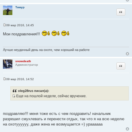
и
т
Тимур
Цитата
а
т
ы
09 мар 2016, 14:45
С
о
Мои поздравления!!!
о
б
щ
е
н
Лучше неудачный день на охоте, чем хороший на работе
и
е
snowdeath
Цитата
Администратор
09 мар 2016, 14:52
С
о
о
oleg28rus писал(а):
б
Еще на пошлой неделе, сейчас вручение.
щ
И
е
н
с
и
т
е
поздравляю!!! меня тоже есть с чем поздравить! начальник
о
разрешил смухлевать и перенести отдых, так что я на всю неделю
ч
на охотуууууу, даже жена не возмущается =) ураааааа
н
и