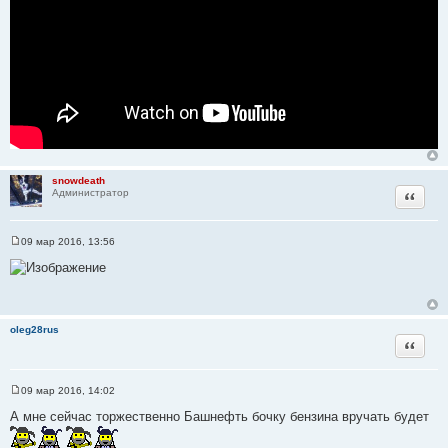
snowdeath
Цитата
Администратор
09 мар 2016, 13:56
С
о
о
б
щ
е
н
oleg28rus
и
Цитата
е
09 мар 2016, 14:02
С
о
А мне сейчас торжественно Башнефть бочку бензина вручать будет
о
б
щ