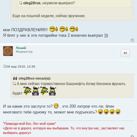
ы
oleg28rus
, неужели выиграл?
т
е
И
о
с
ч
Еще на пошлой неделе, сейчас вручение.
т
н
о
и
ч
мои ПОЗДРАВЛЕНИЯ!!!
к
н
Я блят у них в эти лотарейки тока 2 вонючки выиграл )))
ц
и
и
к
т
Леший
ц
Цитата
Модератор
а
и
т
т
ы
09 мар 2016, 14:39
а
С
т
о
о
ы
oleg28rus писал(а):
б
А мне сейчас торжественно Башнефть бочку бензина вручать
щ
И
е
н
будет
с
и
т
е
о
И за какие это заслуги то?
, это 200 литров что ли, блин
ч
многовато тебе одному то, может мне подъехать?
н
и
"Природа-мой Бог, Лес-мой храм"
к
«Дело не в дороге, которую мы выбираем. То, что внутри нас, заставляет нас
ц
выбирать дорогу»