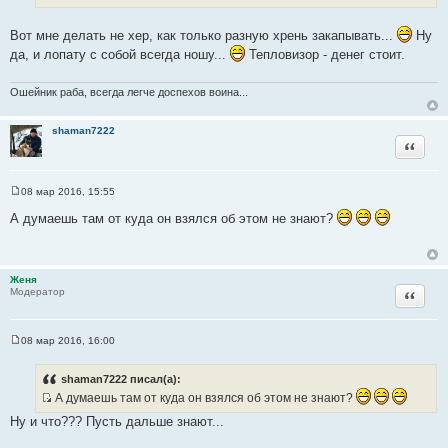
ц
и
и
к
Вот мне делать не хер, как только разную хрень закапывать...
Ну
т
ц
да, и лопату с собой всегда ношу...
Тепловизор - денег стоит.
а
и
т
т
Ошейник раба, всегда легче доспехов воина...
ы
а
т
shaman7222
ы
Цитата
08 мар 2016, 15:55
С
о
А думаешь там от куда он взялся об этом не знают?
о
б
щ
е
н
Женя
и
Цитата
Модератор
е
08 мар 2016, 16:00
С
о
о
shaman7222 писал(а):
б
А думаешь там от куда он взялся об этом не знают?
щ
е
И
Ну и что??? Пусть дальше знают...
н
с
и
е
т