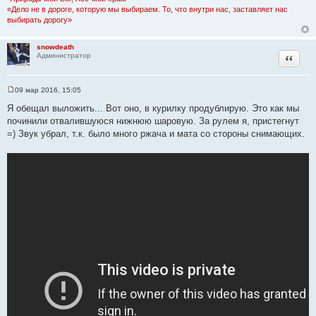
«Дело не в дороге, которую мы выбираем. То, что внутри нас, заставляет нас
выбирать дорогу»
snowdeath
Цитата
Администратор
09 мар 2016, 15:05
С
о
Я обещал выложить... Вот оно, в курилку продублирую. Это как мы
о
починили отвалившуюся нижнюю шаровую. За рулем я, пристегнут
б
щ
=) Звук убрал, т.к. было много ржача и мата со стороны снимающих.
е
н
и
е