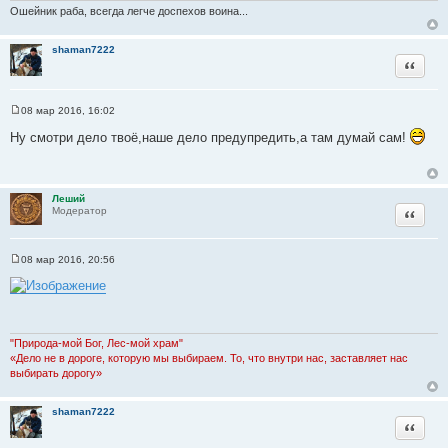
Ошейник раба, всегда легче доспехов воина...
о
ч
shaman7222
н
Цитата
и
к
ц
08 мар 2016, 16:02
С
и
о
Ну смотри дело твоё,наше дело предупредить,а там думай сам!
т
о
б
а
щ
т
е
н
ы
Леший
и
Цитата
Модератор
е
08 мар 2016, 20:56
С
о
о
б
щ
е
н
"Природа-мой Бог, Лес-мой храм"
и
«Дело не в дороге, которую мы выбираем. То, что внутри нас, заставляет нас
е
выбирать дорогу»
shaman7222
Цитата