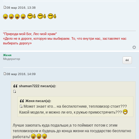
08 мар 2016, 13:38
С
о
о
б
щ
е
н
"Природа-мой Бог, Лес-мой храм"
и
«Дело не в дороге, которую мы выбираем. То, что внутри нас, заставляет нас
е
выбирать дорогу»
Женя
Цитата
Модератор
08 мар 2016, 14:09
С
о
о
shaman7222 писал(а):
б
щ
И
е
н
с
Женя писал(а):
и
Может знает кто... на беспилотнике, тепловизор стоит???
т
е
И
о
Какой модели, и можно ли его, к ружью примострячить???
с
ч
т
н
Лучше закопать куда подальше,а то поймают потом с этим
о
и
тепловизором и будешь до конца жизни на государство бесплатно
ч
к
работать!
н