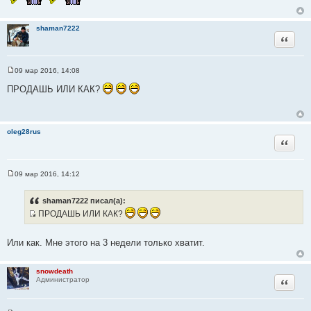
е
н
и
shaman7222
е
Цитата
09 мар 2016, 14:08
С
о
ПРОДАШЬ ИЛИ КАК?
о
б
щ
е
н
oleg28rus
и
Цитата
е
09 мар 2016, 14:12
С
о
о
shaman7222 писал(а):
б
ПРОДАШЬ ИЛИ КАК?
щ
е
И
н
с
и
Или как. Мне этого на 3 недели только хватит.
е
т
о
snowdeath
ч
Цитата
Администратор
н
и
к