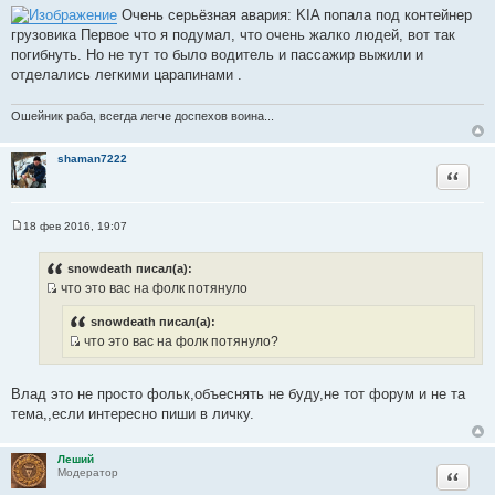
о
Очень серьёзная авария: KIA попала под контейнер
о
грузовика Первое что я подумал, что очень жалко людей, вот так
б
щ
погибнуть. Но не тут то было водитель и пассажир выжили и
е
отделались легкими царапинами .
н
и
е
Ошейник раба, всегда легче доспехов воина...
shaman7222
Цитата
18 фев 2016, 19:07
С
о
о
snowdeath писал(а):
б
что это вас на фолк потянуло
щ
И
е
н
с
snowdeath писал(а):
и
что это вас на фолк потянуло?
т
е
И
о
с
ч
Влад это не просто фольк,объеснять не буду,не тот форум и не та
т
н
тема,,если интересно пиши в личку.
о
и
ч
к
н
Леший
ц
Цитата
Модератор
и
и
к