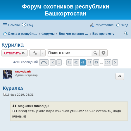
Форум охотников республики
Башкортостан
Ссылки
FAQ
Регистрация
Вход
Охота в республике Башкортостан
Форумы
Все, что связано с охотой
Все про охоту
ои
Курилка
ск
Ответить
4210 сообщений
1
…
41
42
43
44
45
…
169
snowdeath
Цитата
Администратор
Курилка
16 фев 2016, 08:31
С
о
о
oleg28rus писал(а):
б
Народ есть у кого пара крыльев утиных? забыл оставить, надо
щ
И
е
очень.)))
н
с
и
т
е
о