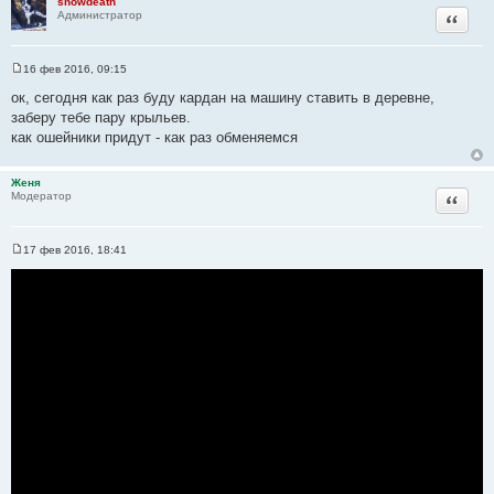
snowdeath
ы
Цитата
Администратор
а
т
ы
16 фев 2016, 09:15
С
о
ок, сегодня как раз буду кардан на машину ставить в деревне,
о
заберу тебе пару крыльев.
б
щ
как ошейники придут - как раз обменяемся
е
н
и
Женя
е
Цитата
Модератор
17 фев 2016, 18:41
С
о
о
б
щ
е
н
и
е