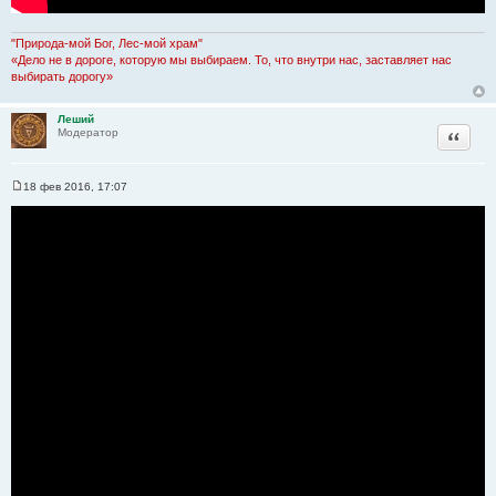
"Природа-мой Бог, Лес-мой храм"
«Дело не в дороге, которую мы выбираем. То, что внутри нас, заставляет нас
выбирать дорогу»
Леший
Цитата
Модератор
18 фев 2016, 17:07
С
о
о
б
щ
е
н
и
е