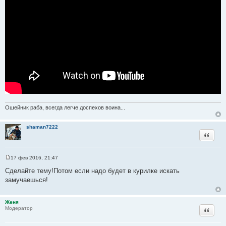
Ошейник раба, всегда легче доспехов воина...
shaman7222
Цитата
17 фев 2016, 21:47
С
о
Сделайте тему!Потом если надо будет в курилке искать
о
замучаешься!
б
щ
е
н
Женя
и
Цитата
Модератор
е