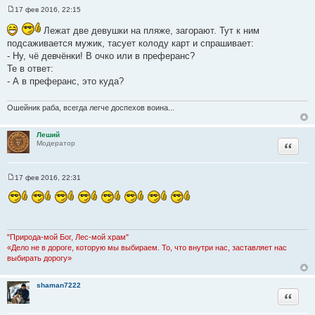
17 фев 2016, 22:15
С
о
Лежат две девушки на пляже, загорают. Тут к ним
о
б
подсаживается мужик, тасует колоду карт и спрашивает:
щ
- Ну, чё девчёнки! В очко или в преферанс?
е
н
Те в ответ:
и
- А в преферанс, это куда?
е
Ошейник раба, всегда легче доспехов воина...
Леший
Цитата
Модератор
17 фев 2016, 22:31
С
о
о
б
щ
е
н
"Природа-мой Бог, Лес-мой храм"
и
«Дело не в дороге, которую мы выбираем. То, что внутри нас, заставляет нас
е
выбирать дорогу»
shaman7222
Цитата