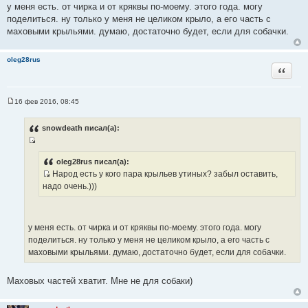
у меня есть. от чирка и от кряквы по-моему. этого года. могу
ч
поделиться. ну только у меня не целиком крыло, а его часть с
н
маховыми крыльями. думаю, достаточно будет, если для собачки.
и
к
oleg28rus
ц
Цитата
и
т
а
16 фев 2016, 08:45
С
т
о
ы
о
snowdeath писал(а):
б
щ
И
е
н
с
oleg28rus писал(а):
и
Народ есть у кого пара крыльев утиных? забыл оставить,
т
е
И
надо очень.)))
о
с
ч
т
н
о
и
у меня есть. от чирка и от кряквы по-моему. этого года. могу
ч
к
поделиться. ну только у меня не целиком крыло, а его часть с
н
ц
маховыми крыльями. думаю, достаточно будет, если для собачки.
и
и
к
т
Маховых частей хватит. Мне не для собаки)
ц
а
и
т
т