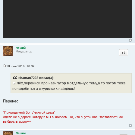
Леший
Цитата
Модератор
18 фев 2016, 10:39
С
о
о
shaman7222 писал(а):
б
Лёх,перениси про навигатор в отдельную тему,а то потом тоже
щ
И
е
понадобится а в курилке х.найдёшь!
н
с
и
т
е
Перенес.
о
ч
"Природа-мой Бог, Лес-мой храм"
н
«Дело не в дороге, которую мы выбираем. То, что внутри нас, заставляет нас
и
выбирать дорогу»
к
ц
Леший