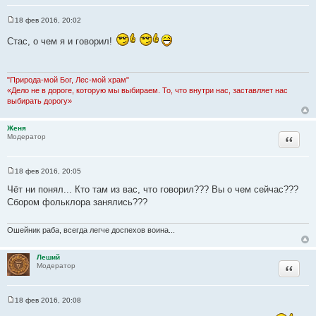
т
ц
а
18 фев 2016, 20:02
и
С
т
о
т
Стас, о чем я и говорил!
ы
о
а
б
щ
т
е
ы
н
"Природа-мой Бог, Лес-мой храм"
и
«Дело не в дороге, которую мы выбираем. То, что внутри нас, заставляет нас
е
выбирать дорогу»
Женя
Цитата
Модератор
18 фев 2016, 20:05
С
о
Чёт ни понял... Кто там из вас, что говорил??? Вы о чем сейчас???
о
Сбором фольклора занялись???
б
щ
е
н
Ошейник раба, всегда легче доспехов воина...
и
е
Леший
Цитата
Модератор
18 фев 2016, 20:08
С
о