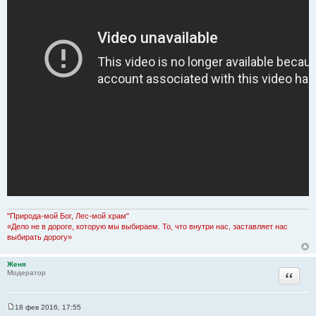
"Природа-мой Бог, Лес-мой храм"
«Дело не в дороге, которую мы выбираем. То, что внутри нас, заставляет нас
выбирать дорогу»
Женя
Цитата
Модератор
18 фев 2016, 17:55
С