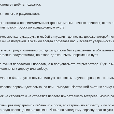
 следует добить подранка.
ря, тот его и разделывает.
его охотника неприемлемы электронные манки, ночные прицелы, охота 
ики позорят русскую традиционную охоту!
имовыручка, рука друга в любой ситуации - ценность, дороже которой нет
 он не помутнел. Пусть он всегда согревает вас и вселяет уверенность
о время продолжительного отдыха должны быть разряжены в обязательн
агазине полуавтомата, но ствол должен быть непременно пуст.
е ружья переломаны пополам, а в полуавтомате открыт затвор. Ружья мо
ислонены к дереву или забору.
учае не брать чужое оружие или уж, во всяком случае, проверить ствол
 кабана: первой идет самка, за ней - выводок. Настоящий охотник самку 
рок не стреляют и не стреляют первого прилетевшего тетерева: можно ра
ервый раз подстрелили кабана или лося, то старший по возрасту и по оп
его рода посвящение в охотники. Нынче по западному образцу практикуют