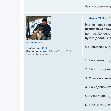
Лучше неудачный де
shaman7222
»
13 
С
о
Нынче чтобы ста
о
пятилетним стаж
б
щ
не чтит. Конечно
е
нужно делать с 
н
и
shaman7222
е
50 неписанных п
Сообщения:
4526
Зарегистрирован:
19 ноя 2015, 22:33
Откуда:
Белорецк
1. Ни в коем слу
2. Сбил птицу на
3. Упал - провер
4. На ходовой ох
5. Если видишь,
6. К раненому ка