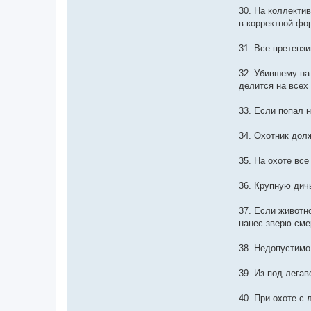
30. На коллекти
в корректной фо
31. Все претенз
32. Убившему на 
делится на всех
33. Если попал 
34. Охотник дол
35. На охоте все
36. Крупную дичь
37. Если животно
нанес зверю сме
38. Недопустимо 
39. Из-под легав
40. При охоте с 