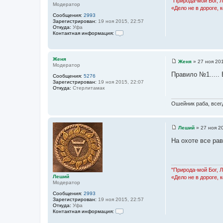
"Природа-мой Бог, 
Модератор
и
«Дело не в дороге, 
е
Сообщения:
2993
Зарегистрирован:
19 ноя 2015, 22:57
Откуда:
Уфа
Контактная информация:
К
о
н
т
Женя
Женя
»
27 ноя 201
а
Модератор
С
к
о
Правило №1..... 
т
Сообщения:
5276
о
н
Зарегистрирован:
19 ноя 2015, 22:07
б
а
Откуда:
Стерлитамак
щ
я
е
и
н
Ошейник раба, всегд
н
и
ф
е
о
р
Леший
»
27 ноя 2
м
С
а
о
На охоте все ра
ц
о
и
б
я
щ
п
е
о
н
"Природа-мой Бог, 
л
и
Леший
ь
«Дело не в дороге, 
е
Модератор
з
о
Сообщения:
2993
в
Зарегистрирован:
19 ноя 2015, 22:57
а
Откуда:
Уфа
т
Контактная информация:
е
К
л