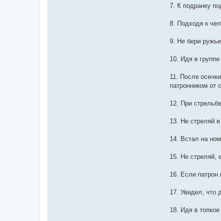
7. К подранку п
8. Подходя к че
9. Не бери ружье
10. Идя в группе
11. После осечк
патронником от с
12. При стрельб
13. Не стреляй в
14. Встал на ном
15. Не стреляй, 
16. Если патрон 
17. Увидел, что
18. Идя в топкое