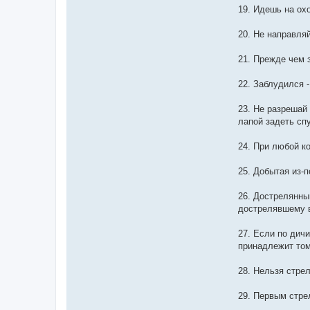
19. Идешь на охо
20. Не направля
21. Прежде чем 
22. Заблудился -
23. Не разрешай 
лапой задеть сп
24. При любой ко
25. Добытая из-
26. Дострелянны
дострелявшему в
27. Если по дичи
принадлежит том
28. Нельзя стре
29. Первым стре