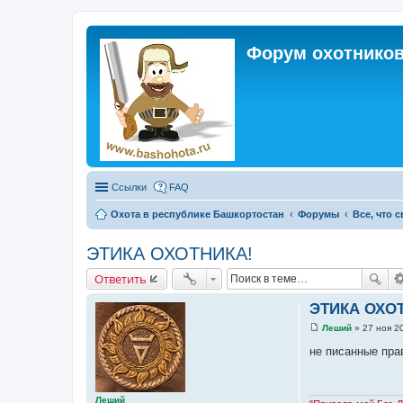
Форум охотников
Ссылки
FAQ
Охота в республике Башкортостан
Форумы
Все, что 
ЭТИКА ОХОТНИКА!
Ответить
ЭТИКА ОХО
Леший
»
27 ноя 2
С
о
не писанные пра
о
б
щ
е
Леший
н