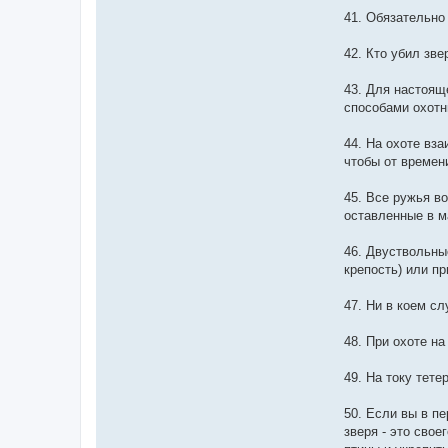
41. Обязательно
42. Кто убил зве
43. Для настоящ
способами охотн
44. На охоте вза
чтобы от времени
45. Все ружья в
оставленные в м
46. Двуствольны
крепость) или пр
47. Ни в коем сл
48. При охоте на
49. На току тете
50. Если вы в п
зверя - это сво