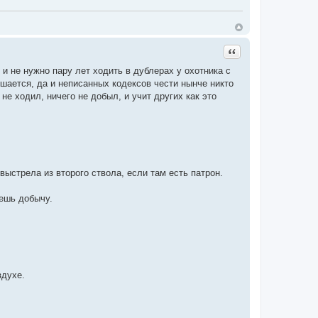
Цитата
и не нужно пару лет ходить в дублерах у охотника с
шается, да и неписанных кодексов чести нынче никто
 не ходил, ничего не добыл, и учит других как это
выстрела из второго ствола, если там есть патрон.
яешь добычу.
здухе.