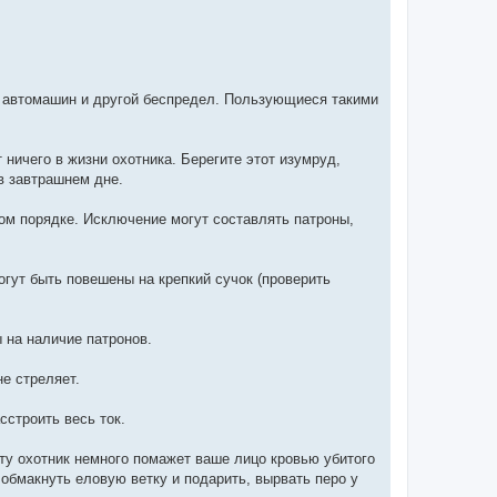
с автомашин и другой беспредел. Пользующиеся такими
 ничего в жизни охотника. Берегите этот изумруд,
 в завтрашнем дне.
ом порядке. Исключение могут составлять патроны,
гут быть повешены на крепкий сучок (проверить
ы на наличие патронов.
не стреляет.
сстроить весь ток.
ыту охотник немного помажет ваше лицо кровью убитого
 обмакнуть еловую ветку и подарить, вырвать перо у