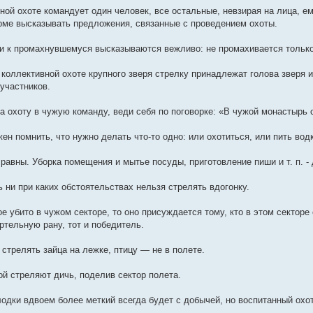
вной охоте командует один человек, все остальные, невзирая на лица, 
рме высказывать предложения, связанные с проведением охоты.
ии к промахнувшемуся высказываются вежливо: не промахивается только т
коллективной охоте крупного зверя стрелку принадлежат голова зверя и 
 участников.
на охоту в чужую команду, веди себя по поговорке: «В чужой монастырь 
жен помнить, что нужно делать что-то одно: или охотиться, или пить во
 равны. Уборка помещения и мытье посуды, приготовление пиши и т. п. - 
 ни при каких обстоятельствах нельзя стрелять вдогонку.
е убито в чужом секторе, то оно присуждается тому, кто в этом секторе 
ртельную рану, тот и победитель.
стрелять зайца на лежке, птицу — не в полете.
ой стреляют дичь, поделив сектор полета.
лодки вдвоем более меткий всегда будет с добычей, но воспитанный охо