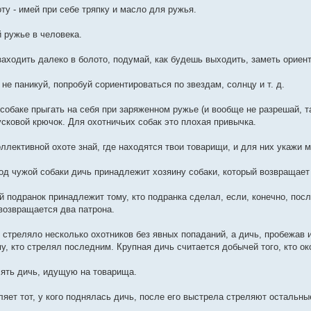
ту - имей при себе тряпку и масло для ружья.
й ружье в человека.
заходить далеко в болото, подумай, как будешь выходить, заметь ориен
 не паникуй, попробуй сориентироваться по звездам, солнцу и т. д.
собаке прыгать на себя при заряженном ружье (и вообще не разрешай, та
усковой крючок. Для охотничьих собак это плохая привычка.
ллективной охоте знай, где находятся твои товарищи, и для них укажи м
под чужой собаки дичь принадлежит хозяину собаки, который возвращает
й подранок принадлежит тому, кто подранка сделал, если, конечно, пос
озвращается два патрона.
 стреляло несколько охотников без явных попаданий, а дичь, пробежав и
у, кто стрелял последним. Крупная дичь считается добычей того, кто ок
лять дичь, идущую на товарища.
ляет тот, у кого поднялась дичь, после его выстрела стреляют остальны