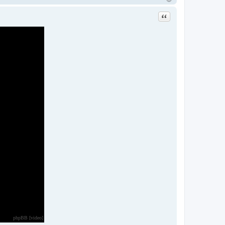
Цитата
phpBB [video]