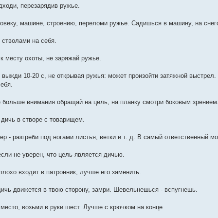
одходи, перезарядив ружье.
ловеку, машине, строению, переломи ружье. Садишься в машину, на снего
 стволами на себя.
 к месту охоты, не заряжай ружье.
и выжди 10-20 с, не открывая ружья: может произойти затяжной выстрел.
ебя.
е больше внимания обращай на цель, на планку смотри боковым зрением
 дичь в створе с товарищем.
ер - разгреби под ногами листья, ветки и т. д. В самый ответственный м
если не уверен, что цель является дичью.
плохо входит в патронник, лучше его заменить.
 дичь движется в твою сторону, замри. Шевельнешься - вспугнешь.
 место, возьми в руки шест. Лучше с крючком на конце.