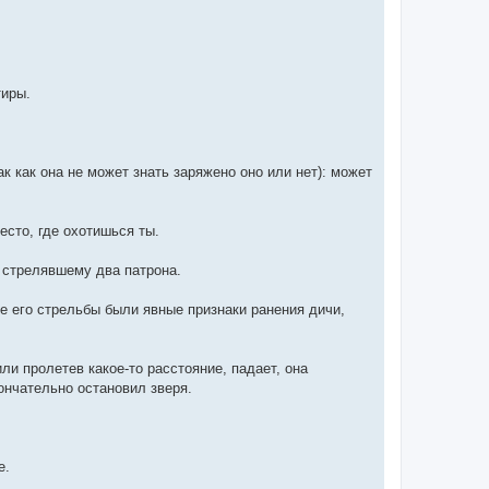
тиры.
к как она не может знать заряжено оно или нет): может
есто, где охотишься ты.
 стрелявшему два патрона.
ле его стрельбы были явные признаки ранения дичи,
ли пролетев какое-то расстояние, падает, она
ончательно остановил зверя.
е.