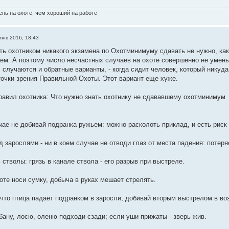
нь на охоте, чем хороший на работе
янв 2016, 18:43
ть охотником никакого экзамена по Охотминимуму сдавать не нужно, как 
ем. А поэтому число несчастных случаев на охоте совершенно не умень
, случаются и обратные варианты, - когда сидит человек, который никуда
точки зрения Правильной Охоты. Этот вариант еще хуже.
равил охотника: Что нужно знать охотнику не сдававшему охотминимум
чае не добивай подранка ружьем: можно расколоть приклад, и есть риск 
д зарослями - ни в коем случае не отводи глаз от места падения: потер
ь стволы: грязь в канале ствола - его разрыв при выстреле.
оте носи сумку, добыча в руках мешает стрелять.
 что птица падает подранком в заросли, добивай вторым выстрелом в во
бану, лосю, оленю подходи сзади; если уши прижаты - зверь жив.