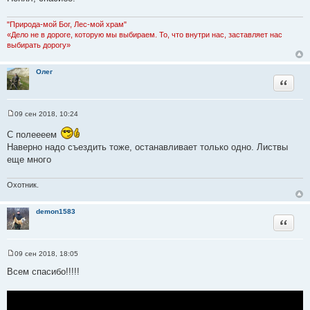
к
т
ц
а
"Природа-мой Бог, Лес-мой храм"
и
«Дело не в дороге, которую мы выбираем. То, что внутри нас, заставляет нас
т
выбирать дорогу»
т
ы
а
т
Олег
Цитата
ы
09 сен 2018, 10:24
С
о
С полеееем
о
б
Наверно надо съездить тоже, останавливает только одно. Листвы
щ
еще много
е
н
и
Охотник.
е
demon1583
Цитата
09 сен 2018, 18:05
С
о
Всем спасибо!!!!!
о
б
щ
е
н