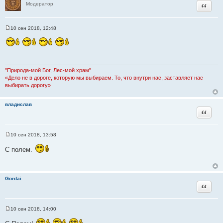
Цитата
Модератор
10 сен 2018, 12:48
С
о
о
б
щ
е
н
"Природа-мой Бог, Лес-мой храм"
и
«Дело не в дороге, которую мы выбираем. То, что внутри нас, заставляет нас
е
выбирать дорогу»
владислав
Цитата
10 сен 2018, 13:58
С
о
С полем.
о
б
щ
е
н
Gordai
и
Цитата
е
10 сен 2018, 14:00
С
о