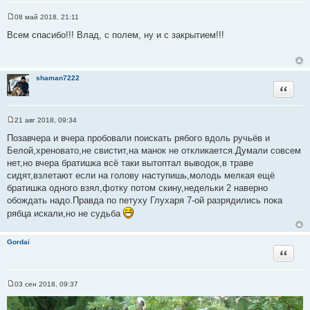
08 май 2018, 21:11
С
о
Всем спасибо!!! Влад, с полем, ну и с закрытием!!!
о
б
щ
е
н
shaman7222
и
Цитата
е
21 авг 2018, 09:34
С
о
Позавчера и вчера пробовали поискать рябого вдоль ручьёв и
о
Белой,хреновато,не свистит,на манок не откликается.Думали совсем
б
щ
нет,но вчера братишка всё таки вытоптал выводок,в траве
е
сидят,взлетают если на голову наступишь,молодь мелкая ещё
н
и
братишка одного взял,фотку потом скину,недельки 2 наверно
е
обождать надо.Правда по петуху Глухаря 7-ой разрядились пока
рябца искали,но не судьба
Gordai
Цитата
03 сен 2018, 09:37
С
о
о