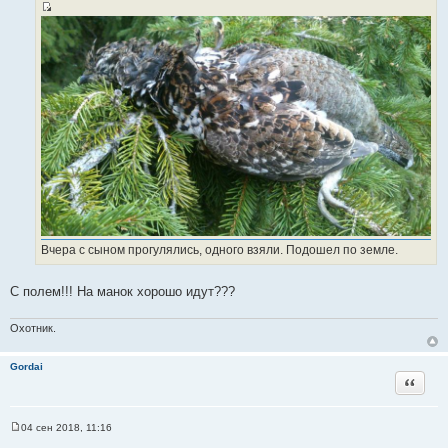
щ
И
е
н
с
и
т
е
о
ч
н
и
к
ц
и
т
а
т
Вчера с сыном прогулялись, одного взяли. Подошел по земле.
ы
С полем!!! На манок хорошо идут???
Охотник.
Gordai
Цитата
04 сен 2018, 11:16
С