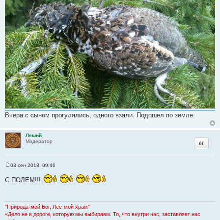
б
щ
е
н
и
е
Вчера с сыном прогулялись, одного взяли. Подошел по земле.
Леший
Цитата
Модератор
03 сен 2018, 09:46
С
о
С ПОЛЕМ!!!
о
б
щ
е
н
"Природа-мой Бог, Лес-мой храм"
и
«Дело не в дороге, которую мы выбираем. То, что внутри нас, заставляет нас
е