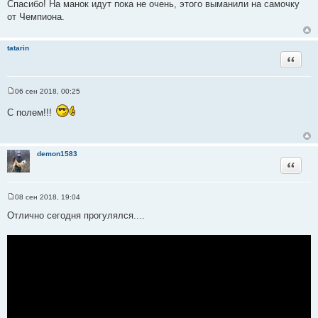
о
Спасибо! На манок идут пока не очень, этого выманили на самочку
о
от Чемпиона.
б
щ
е
н
tatarin
и
Цитата
е
06 сен 2018, 00:25
С
о
С полем!!!
о
б
щ
е
н
demon1583
и
Цитата
е
08 сен 2018, 19:04
С
о
Отлично сегодня прогулялся....
о
б
щ
е
н
и
е