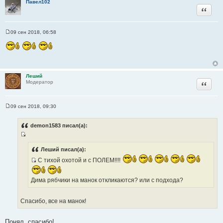
Павел102
и
Цитата
т
а
т
09 сен 2018, 06:58
С
ы
о
о
б
щ
е
н
Леший
и
Цитата
Модератор
е
09 сен 2018, 09:30
С
о
о
demon1583 писал(а):
б
щ
И
е
н
с
Леший писал(а):
и
т
е
С тихой охотой и с ПОЛЕМ!!!!
И
о
с
ч
Дима рябчики на манок откликаются? или с подхода?
т
н
о
и
Спасибо, все на манок!
ч
к
н
ц
и
и
Понял, спасибо!