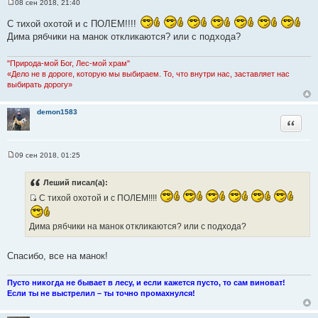
08 сен 2018, 21:40
С
о
С тихой охотой и с ПОЛЕМ!!!!
о
б
Дима рябчики на манок откликаются? или с подхода?
щ
е
н
"Природа-мой Бог, Лес-мой храм"
и
«Дело не в дороге, которую мы выбираем. То, что внутри нас, заставляет нас
е
выбирать дорогу»
demon1583
Цитата
09 сен 2018, 01:25
С
о
о
Леший писал(а):
б
щ
С тихой охотой и с ПОЛЕМ!!!!
е
И
н
с
и
Дима рябчики на манок откликаются? или с подхода?
е
т
о
Спасибо, все на манок!
ч
н
Пусто никогда не бывает в лесу, и если кажется пусто, то сам виноват!
и
Если ты не выстрелил – ты точно промахнулся!
к
ц