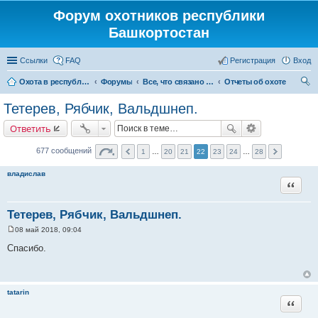
Форум охотников республики
Башкортостан
Ссылки
FAQ
Регистрация
Вход
Охота в республике Башкортостан
Форумы
Все, что связано с охотой
Отчеты об охоте
ои
Тетерев, Рябчик, Вальдшнеп.
ск
Ответить
677 сообщений
1
…
20
21
22
23
24
…
28
владислав
Цитата
Тетерев, Рябчик, Вальдшнеп.
08 май 2018, 09:04
С
о
Спасибо.
о
б
щ
е
н
tatarin
и
Цитата
е