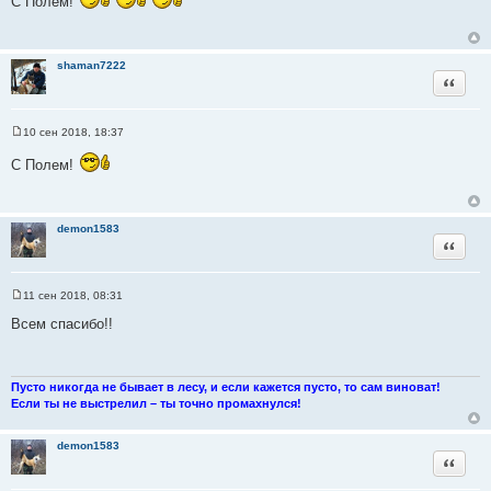
С Полем!
о
б
щ
е
н
shaman7222
и
Цитата
е
10 сен 2018, 18:37
С
о
С Полем!
о
б
щ
е
н
demon1583
и
Цитата
е
11 сен 2018, 08:31
С
о
Всем спасибо!!
о
б
щ
е
н
Пусто никогда не бывает в лесу, и если кажется пусто, то сам виноват!
и
Если ты не выстрелил – ты точно промахнулся!
е
demon1583
Цитата