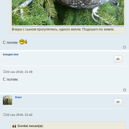
ц
и
т
а
т
Вчера с сыном прогулялись, одного взяли. Подошел по земле.
ы
С полем
владислав
Цитата
03 сен 2018, 21:39
С
о
С полем.
о
б
щ
е
н
Олег
и
Цитата
е
03 сен 2018, 21:42
С
о
о
Gordai писал(а):
б