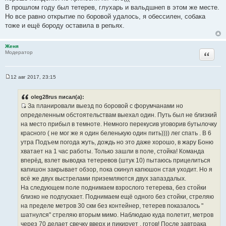
В прошлом году был тетерев, глухарь и вальдшнеп в этом же месте.
Но все равно открытие по боровой удалось, я обессилен, собака
тоже и ещё бороду оставила в репьях.
Женя
Цитата
Модератор
12 авг 2017, 23:15
С
о
о
oleg28rus писал(а):
б
За планировали выезд по боровой с форумчанами но
щ
И
е
определенным обстоятельствам выехал один. Путь был не близкий
н
с
на место прибыл в темноте. Немного перекусив уговорив бутылочку
и
т
е
красного ( не мог же я один беленькую один пить)))) лег спать . В 6
о
утра Подъем погода жуть, дождь но это даже хорошо, в жару Боню
ч
хватает на 1 час работы. Только зашли в поле, стойка! Команда
н
вперёд, взлет выводка тетеревов (штук 10) пытаюсь прицелиться
и
капишон закрывает обзор, пока скинул капюшон стая уходит. Но я
к
всё же двух выстрелами приземляются двух запаздалых.
ц
На следующем поле поднимаем взрослого тетерева, без стойки
и
близко не подпускает. Поднимаем ещё одного без стойки, стреляю
т
на пределе метров 30 скм без контейнер, тетерев показалось "
а
шатнулся" стреляю вторым мимо. Наблюдаю куда полетит, метров
т
через 70 делает свечку вверх и пикирует , готов! После завтрака