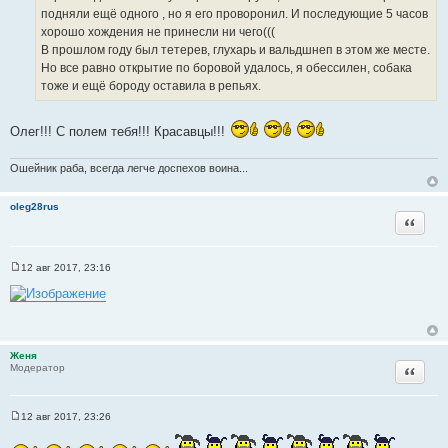
ы
подняли ещё одного , но я его проворонил. И последующие 5 часов
хорошо хождения не принесли ни чего(((
В прошлом году был тетерев, глухарь и вальдшнеп в этом же месте.
Но все равно открытие по боровой удалось, я обессилен, собака
тоже и ещё бороду оставила в репьях.
Олег!!! С полем тебя!!! Красавцы!!!
Ошейник раба, всегда легче доспехов воина...
oleg28rus
Цитата
12 авг 2017, 23:16
С
о
о
б
щ
е
н
Женя
и
Цитата
Модератор
е
12 авг 2017, 23:26
С
о