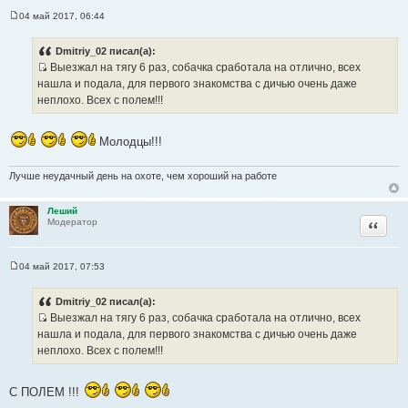
04 май 2017, 06:44
С
о
о
Dmitriy_02 писал(а):
б
Выезжал на тягу 6 раз, собачка сработала на отлично, всех
щ
И
е
нашла и подала, для первого знакомства с дичью очень даже
н
с
неплохо. Всех с полем!!!
и
т
е
о
Молодцы!!!
ч
н
Лучше неудачный день на охоте, чем хороший на работе
и
к
ц
Леший
Цитата
Модератор
и
т
а
04 май 2017, 07:53
С
т
о
ы
о
Dmitriy_02 писал(а):
б
Выезжал на тягу 6 раз, собачка сработала на отлично, всех
щ
И
е
нашла и подала, для первого знакомства с дичью очень даже
н
с
неплохо. Всех с полем!!!
и
т
е
о
С ПОЛЕМ !!!
ч