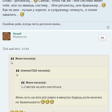
ц
слово - рогоносец...
Сейчас, точно так же - или система имеет
а
и
тебя, или ты имеешь систему... Или рогоносец, или браконьер...
т
т
Как по мне - лучше у короля, и супружницу чпокнуть, и оленя
ы
а
завалить...
т
ы
Ошейник раба, всегда легче доспехов воина...
Леший
Цитата
Модератор
01 май 2017, 17:23
С
о
о
Женя писал(а):
б
щ
И
е
н
с
shaman7222 писал(а):
и
т
е
И
о
с
Женя писал(а):
ч
Смотря на кого охотиться.
т
н
И
о
и
с
ч
Жень-хоть на кого,всё равно в минусах будешь,если конечно
к
т
н
ц
не браконьерить!
о
и
и
ч
к
т