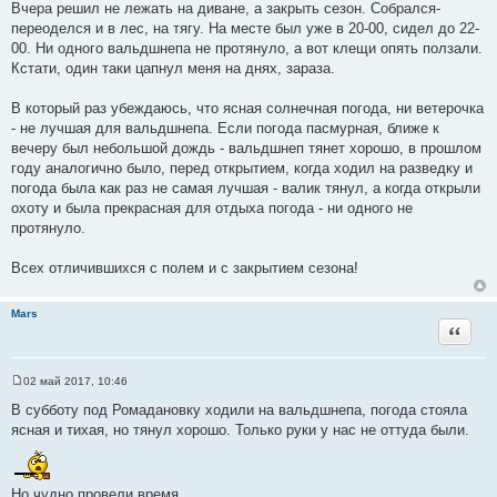
о
Вчера решил не лежать на диване, а закрыть сезон. Собрался-
о
переоделся и в лес, на тягу. На месте был уже в 20-00, сидел до 22-
б
щ
00. Ни одного вальдшнепа не протянуло, а вот клещи опять ползали.
е
Кстати, один таки цапнул меня на днях, зараза.
н
и
е
В который раз убеждаюсь, что ясная солнечная погода, ни ветерочка
- не лучшая для вальдшнепа. Если погода пасмурная, ближе к
вечеру был небольшой дождь - вальдшнеп тянет хорошо, в прошлом
году аналогично было, перед открытием, когда ходил на разведку и
погода была как раз не самая лучшая - валик тянул, а когда открыли
охоту и была прекрасная для отдыха погода - ни одного не
протянуло.
Всех отличившихся с полем и с закрытием сезона!
Mars
Цитата
02 май 2017, 10:46
С
о
В субботу под Ромадановку ходили на вальдшнепа, погода стояла
о
ясная и тихая, но тянул хорошо. Только руки у нас не оттуда были.
б
щ
е
н
и
Но чудно провели время.