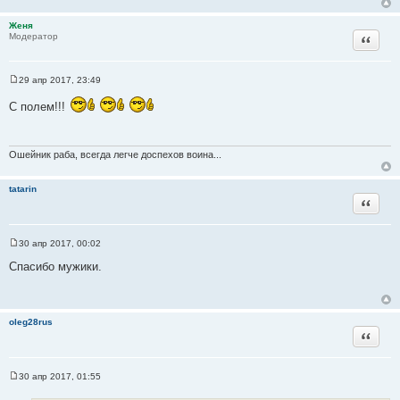
Женя
Цитата
Модератор
29 апр 2017, 23:49
С
о
С полем!!!
о
б
щ
е
н
Ошейник раба, всегда легче доспехов воина...
и
е
tatarin
Цитата
30 апр 2017, 00:02
С
о
Спасибо мужики.
о
б
щ
е
н
oleg28rus
и
Цитата
е
30 апр 2017, 01:55
С
о