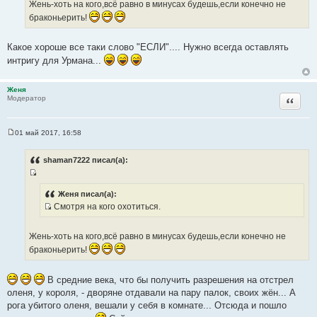
ч
Жень-хоть на кого,всё равно в минусах будешь,если конечно не
т
н
браконьерить!
о
и
ч
к
Какое хороше все таки слово "ЕСЛИ".... Нужно всегда оставлять
н
ц
интригу для Урмана...
и
и
к
т
ц
а
Женя
и
Цитата
Модератор
т
т
ы
а
01 май 2017, 16:58
т
С
о
ы
о
shaman7222 писал(а):
б
щ
И
е
н
с
Женя писал(а):
и
Смотря на кого охотиться.
т
е
И
о
с
ч
Жень-хоть на кого,всё равно в минусах будешь,если конечно не
т
н
браконьерить!
о
и
ч
к
В средние века, что бы получить разрешения на отстрел
н
ц
оленя, у короля, - дворяне отдавали на пару палок, своих жён... А
и
и
рога убитого оленя, вешали у себя в комнате... Отсюда и пошло
к
т