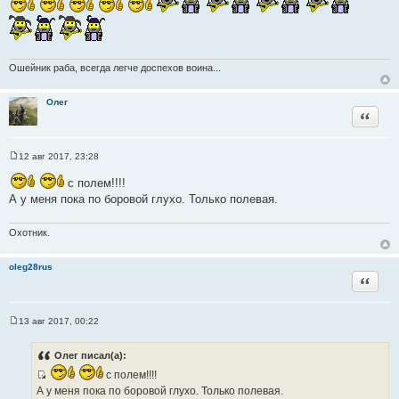
о
б
щ
е
н
и
е
Ошейник раба, всегда легче доспехов воина...
Олег
Цитата
12 авг 2017, 23:28
С
о
с полем!!!!
о
б
А у меня пока по боровой глухо. Только полевая.
щ
е
н
Охотник.
и
е
oleg28rus
Цитата
13 авг 2017, 00:22
С
о
о
Олег писал(а):
б
щ
с полем!!!!
е
И
А у меня пока по боровой глухо. Только полевая.
н