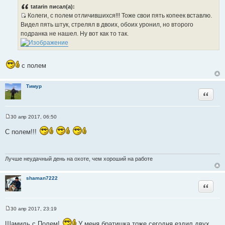
о
tatarin писал(а):
б
Колеги, с полем отличившихся!!! Тоже свои пять копеек вставлю.
щ
И
е
Видел пять штук, стрелял в двоих, обоих уронил, но второго
н
с
подранка не нашел. Ну вот как то так.
и
т
е
о
ч
с полем
н
и
к
Тимур
Цитата
ц
и
т
30 апр 2017, 06:50
а
С
о
т
С полем!!!
о
ы
б
щ
е
н
Лучше неудачный день на охоте, чем хороший на работе
и
е
shaman7222
Цитата
30 апр 2017, 23:19
С
о
Шамиль с Полем!
У меня братишка тоже сегодня ездил,двух