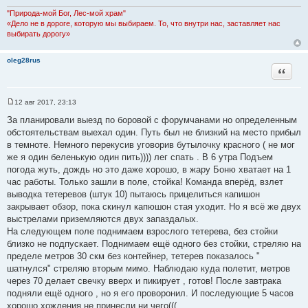
н
"Природа-мой Бог, Лес-мой храм"
и
«Дело не в дороге, которую мы выбираем. То, что внутри нас, заставляет нас
к
выбирать дорогу»
ц
и
oleg28rus
т
Цитата
а
т
ы
12 авг 2017, 23:13
С
о
За планировали выезд по боровой с форумчанами но определенным
о
обстоятельствам выехал один. Путь был не близкий на место прибыл
б
щ
в темноте. Немного перекусив уговорив бутылочку красного ( не мог
е
же я один беленькую один пить)))) лег спать . В 6 утра Подъем
н
и
погода жуть, дождь но это даже хорошо, в жару Боню хватает на 1
е
час работы. Только зашли в поле, стойка! Команда вперёд, взлет
выводка тетеревов (штук 10) пытаюсь прицелиться капишон
закрывает обзор, пока скинул капюшон стая уходит. Но я всё же двух
выстрелами приземляются двух запаздалых.
На следующем поле поднимаем взрослого тетерева, без стойки
близко не подпускает. Поднимаем ещё одного без стойки, стреляю на
пределе метров 30 скм без контейнер, тетерев показалось "
шатнулся" стреляю вторым мимо. Наблюдаю куда полетит, метров
через 70 делает свечку вверх и пикирует , готов! После завтрака
подняли ещё одного , но я его проворонил. И последующие 5 часов
хорошо хождения не принесли ни чего(((