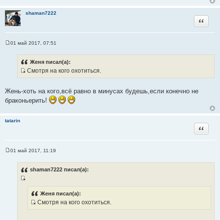
shaman7222
Цитата
01 май 2017, 07:51
С
о
о
Женя писал(а):
б
Смотря на кого охотиться.
щ
И
е
н
с
и
Жень-хоть на кого,всё равно в минусах будешь,если конечно не
т
е
браконьерить!
о
ч
tatarin
н
Цитата
и
к
ц
01 май 2017, 11:19
С
и
о
т
о
shaman7222 писал(а):
б
а
щ
т
И
е
н
ы
с
Женя писал(а):
и
Смотря на кого охотиться.
т
е
И
о
с