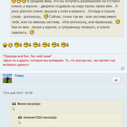
н
В средние века, что бы получить разрешения на отстрел
ц
а
и
оленя, у короля, - дворяне отдавали на пару палок, своих жён... А
и
т
к
рога убитого оленя, вешали у себя в комнате... Отсюда и пошло
т
ы
ц
слово - рогоносец...
Сейчас, точно так же - или система имеет
а
и
тебя, или ты имеешь систему... Или рогоносец, или браконьер...
т
т
Как по мне - лучше у короля, и супружницу чпокнуть, и оленя
ы
а
завалить...
т
ы
"Природа-мой Бог, Лес-мой храм"
«Дело не в дороге, которую мы выбираем. То, что внутри нас, заставляет нас
выбирать дорогу»
Тимур
Цитата
01 май 2017, 20:40
С
о
о
Женя писал(а):
б
щ
И
е
н
с
shaman7222 писал(а):
и
т
е
И