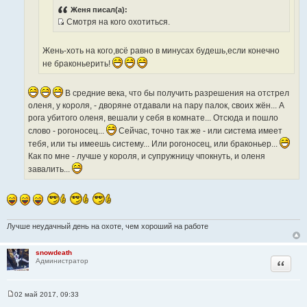
о
с
Женя писал(а):
ч
Смотря на кого охотиться.
т
н
И
о
и
с
ч
Жень-хоть на кого,всё равно в минусах будешь,если конечно
к
т
н
ц
не браконьерить!
о
и
и
ч
к
т
н
В средние века, что бы получить разрешения на отстрел
ц
а
и
оленя, у короля, - дворяне отдавали на пару палок, своих жён... А
и
т
к
рога убитого оленя, вешали у себя в комнате... Отсюда и пошло
т
ы
ц
слово - рогоносец...
Сейчас, точно так же - или система имеет
а
и
тебя, или ты имеешь систему... Или рогоносец, или браконьер...
т
т
Как по мне - лучше у короля, и супружницу чпокнуть, и оленя
ы
а
завалить...
т
ы
Лучше неудачный день на охоте, чем хороший на работе
snowdeath
Цитата
Администратор
02 май 2017, 09:33
С