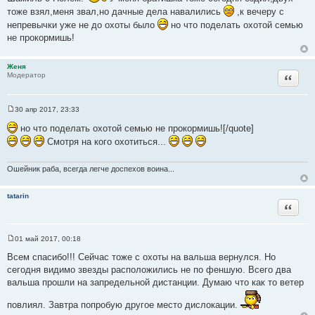
о
б
тоже взял,меня звал,но дачные дела навалились
,к вечеру с
щ
непревычки уже не до охоты было
но что поделать охотой семью
е
н
не прокормишь!
и
е
Женя
Цитата
Модератор
30 апр 2017, 23:33
С
о
но что поделать охотой семью не прокормишь![/quote]
о
Смотря на кого охотиться...
б
щ
е
н
Ошейник раба, всегда легче доспехов воина...
и
е
tatarin
Цитата
01 май 2017, 00:18
С
о
Всем спасибо!!! Сейчас тоже с охоты на вальша вернулся. Но
о
сегодня видимо звезды расположились не по феншую. Всего два
б
щ
вальша прошли на запредельной дистанции. Думаю что как то ветер
е
н
повлиял. Завтра попробую другое место дислокации.
и
е