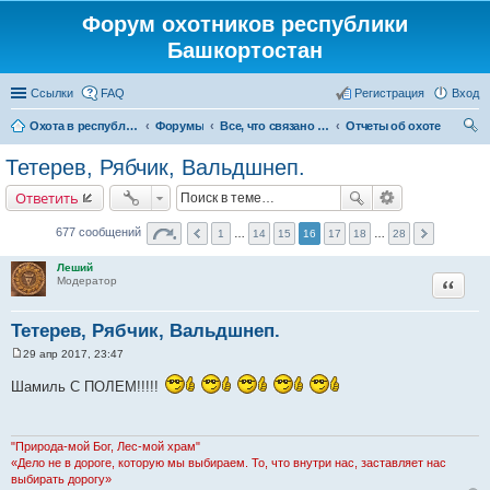
Форум охотников республики
Башкортостан
Ссылки
FAQ
Регистрация
Вход
Охота в республике Башкортостан
Форумы
Все, что связано с охотой
Отчеты об охоте
ои
Тетерев, Рябчик, Вальдшнеп.
ск
Ответить
677 сообщений
1
…
14
15
16
17
18
…
28
Леший
Цитата
Модератор
Тетерев, Рябчик, Вальдшнеп.
29 апр 2017, 23:47
С
о
Шамиль С ПОЛЕМ!!!!!
о
б
щ
е
н
"Природа-мой Бог, Лес-мой храм"
и
«Дело не в дороге, которую мы выбираем. То, что внутри нас, заставляет нас
е
выбирать дорогу»