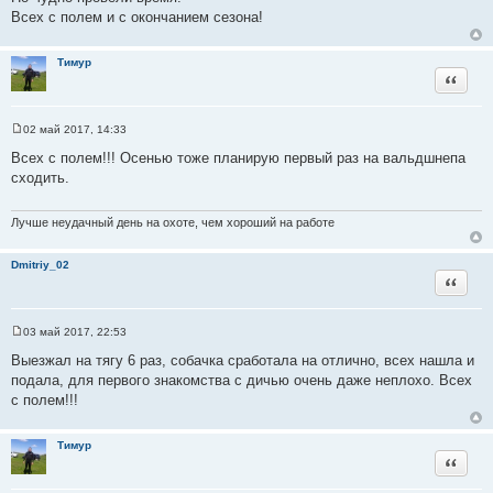
е
Всех с полем и с окончанием сезона!
Тимур
Цитата
02 май 2017, 14:33
С
о
Всех с полем!!! Осенью тоже планирую первый раз на вальдшнепа
о
сходить.
б
щ
е
н
Лучше неудачный день на охоте, чем хороший на работе
и
е
Dmitriy_02
Цитата
03 май 2017, 22:53
С
о
Выезжал на тягу 6 раз, собачка сработала на отлично, всех нашла и
о
подала, для первого знакомства с дичью очень даже неплохо. Всех
б
щ
с полем!!!
е
н
и
Тимур
е
Цитата