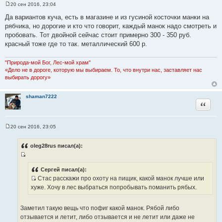
20 сен 2016, 23:04
С
о
Да вариантов куча, есть в магазине и из гусиной косточки манки на
о
рябчика, но дорогие и кто что говорит, каждый манок надо смотреть и
б
щ
пробовать. Тот двойной сейчас стоит примерно 300 - 350 руб.
е
красный тоже где то так. металлический 600 р.
н
и
е
"Природа-мой Бог, Лес-мой храм"
«Дело не в дороге, которую мы выбираем. То, что внутри нас, заставляет нас
выбирать дорогу»
shaman7222
Цитата
20 сен 2016, 23:05
С
о
о
oleg28rus писал(а):
б
щ
И
е
н
с
Сергей писал(а):
и
Стас расскажи про охоту на пищик, какой манок лучше или
т
е
И
хуже. Хочу в лес выбраться попробывать поманить рябых.
о
с
ч
т
н
Заметил такую вещь что пофиг какой манок. Рябой либо
о
и
отзывается и летит, либо отзывается и не летит или даже не
ч