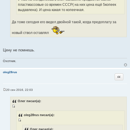
с
пластмассовые со времен СССР( на них цена ещё 5копеек
ч
т
выдавлена). И цена какая то копеечная.
н
о
и
ч
к
Да тоже сегодня его видел двойной такой, когда предоплату за
н
ц
и
и
новый ствол оставлял
к
т
ц
а
и
т
Цену не помнешь.
т
ы
а
т
Охотник.
ы
oleg28rus
Цитата
20 сен 2016, 22:03
С
о
о
Олег писал(а):
б
щ
И
е
н
с
oleg28rus писал(а):
и
т
е
И
о
с
Олег писал(а):