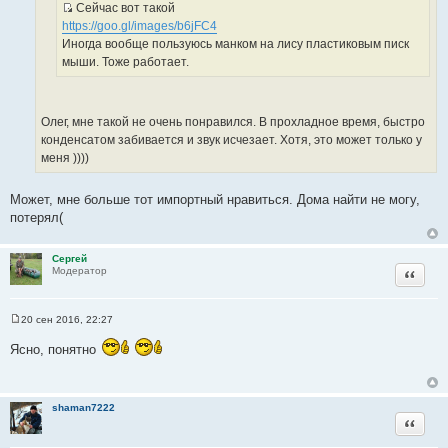
Сейчас вот такой
т
е
И
https://goo.gl/images/b6jFC4
о
с
Иногда вообще пользуюсь манком на лису пластиковым писк
ч
т
мыши. Тоже работает.
н
о
и
ч
к
н
ц
Олег, мне такой не очень понравился. В прохладное время, быстро
и
и
конденсатом забивается и звук исчезает. Хотя, это может только у
к
т
меня ))))
ц
а
и
т
Может, мне больше тот импортный нравиться. Дома найти не могу,
т
ы
потерял(
а
т
ы
Сергей
Цитата
Модератор
20 сен 2016, 22:27
С
о
Ясно, понятно
о
б
щ
е
н
shaman7222
и
Цитата
е