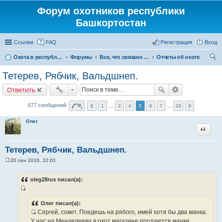
Форум охотников республики
Башкортостан
Ссылки
FAQ
Регистрация
Вход
Охота в республике Башкортостан
Форумы
Все, что связано с охотой
Отчеты об охоте
ои
Тетерев, Рябчик, Вальдшнеп.
ск
Ответить
677 сообщений
1
…
3
4
5
6
7
…
28
Олег
Цитата
Тетерев, Рябчик, Вальдшнеп.
20 сен 2016, 22:01
С
о
о
oleg28rus писал(а):
б
щ
И
е
н
с
Олег писал(а):
и
Сергей, совет. Поедешь на рябого, имей хотя бы два манка.
т
е
И
У нас на Менделеева в охот магазине продаются манки
о