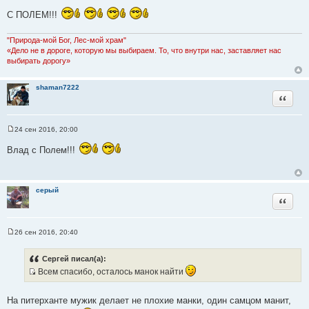
т
е
С ПОЛЕМ!!!
о
ч
"Природа-мой Бог, Лес-мой храм"
н
«Дело не в дороге, которую мы выбираем. То, что внутри нас, заставляет нас
и
выбирать дорогу»
к
ц
shaman7222
и
Цитата
т
а
т
24 сен 2016, 20:00
С
ы
о
Влад с Полем!!!
о
б
щ
е
н
серый
и
Цитата
е
26 сен 2016, 20:40
С
о
о
Сергей писал(а):
б
Всем спасибо, осталось манок найти
щ
е
И
н
с
и
На питерханте мужик делает не плохие манки, один самцом манит,
е
т