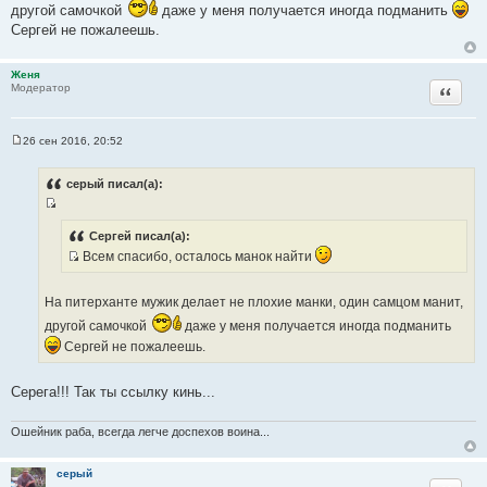
другой самочкой
даже у меня получается иногда подманить
о
Сергей не пожалеешь.
ч
н
и
Женя
Цитата
Модератор
к
ц
и
26 сен 2016, 20:52
т
С
о
а
о
серый писал(а):
т
б
щ
ы
И
е
н
с
Сергей писал(а):
и
т
Всем спасибо, осталось манок найти
е
И
о
с
ч
На питерханте мужик делает не плохие манки, один самцом манит,
т
н
другой самочкой
даже у меня получается иногда подманить
о
и
Сергей не пожалеешь.
ч
к
н
ц
и
Серега!!! Так ты ссылку кинь...
и
к
т
ц
а
Ошейник раба, всегда легче доспехов воина...
и
т
т
ы
серый
а