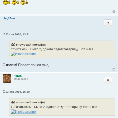
о
о
б
щ
е
н
oleg28rus
и
Цитата
е
22 сен 2016, 13:41
С
о
о
snowdeath писал(а):
б
Отчитаюсь... Было 2, одного отдал товарищу. Вот и все.
щ
е
н
и
е
С полем! Пролет пошел уже,
Леший
Цитата
Модератор
23 сен 2016, 15:19
С
о
о
snowdeath писал(а):
б
Отчитаюсь... Было 2, одного отдал товарищу. Вот и все.
щ
И
е
н
с
и