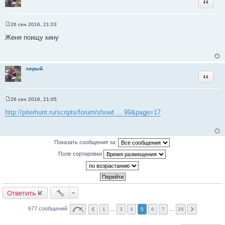
Цитата
т
ы
26 сен 2016, 21:03
С
о
Женя поищу кину
о
б
щ
е
н
серый
и
Цитата
е
26 сен 2016, 21:05
С
о
http://piterhunt.ru/scripts/forum/showt ... 99&page=17
о
б
щ
е
н
Показать сообщения за:
и
е
Поле сортировки
Ответить
677 сообщений
1
…
3
4
5
6
7
…
28