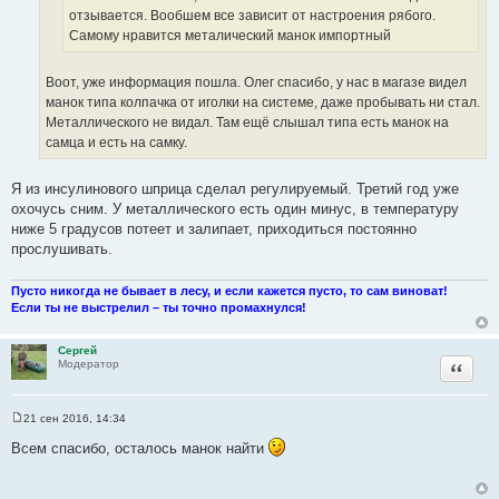
н
ц
отзывается. Вообшем все зависит от настроения рябого.
а
и
и
Самому нравится металический манок импортный
т
к
т
ы
ц
а
Воот, уже информация пошла. Олег спасибо, у нас в магазе видел
и
т
манок типа колпачка от иголки на системе, даже пробывать ни стал.
т
ы
Металлического не видал. Там ещё слышал типа есть манок на
а
самца и есть на самку.
т
ы
Я из инсулинового шприца сделал регулируемый. Третий год уже
охочусь сним. У металлического есть один минус, в температуру
ниже 5 градусов потеет и залипает, приходиться постоянно
прослушивать.
Пусто никогда не бывает в лесу, и если кажется пусто, то сам виноват!
Если ты не выстрелил – ты точно промахнулся!
Сергей
Цитата
Модератор
21 сен 2016, 14:34
С
о
Всем спасибо, осталось манок найти
о
б
щ
е