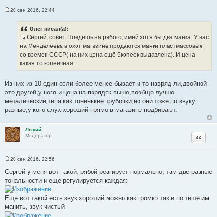
20 сен 2016, 22:44
С
о
о
Олег писал(а):
б
Сергей, совет. Поедешь на рябого, имей хотя бы два манка. У нас
щ
И
е
на Менделеева в охот магазине продаются манки пластмассовые
н
с
со времен СССР( на них цена ещё 5копеек выдавлена). И цена
и
т
е
какая то копеечная.
о
ч
Из них из 10 один если более менее бывает и то навряд ли,двойной
н
это другой,у него и цена на порядок выше,вообще лучше
и
металические,типа как тоненькие трубочки,но они тоже по звуку
к
разные,у кого слух хороший прямо в магазине подбирают.
ц
и
Леший
т
Цитата
Модератор
а
т
ы
20 сен 2016, 22:56
С
о
Сергей у меня вот такой, рябой реагирует нормально, там две разные
о
тональности и еще регулируется каждая:
б
щ
е
Еще вот такой есть звук хороший можно как громко так и по тише им
н
и
манить, звук чистый
е