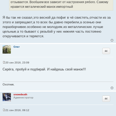
к
отзывается. Вообшем все зависит от настроения рябого. Самому
н
ц
нравится металический манок импортный
и
и
к
т
Я бы так не сказал,это весной да пофиг в чё свистеть,отчасти из за
ц
а
этого и запрещают,а то всех бы давно перебили,а осенью они
и
т
поразборчивее.особенно не молодняк.из металлических лучше
т
ы
цельные.а то бывают с резьбой у них нижняя часть постоянно
а
откручивается и теряется.
т
ы
Олег
Цитата
20 сен 2016, 23:09
С
о
Серёга, пробуй и подбирай. И найдешь свой манок!!!
о
б
щ
е
н
Охотник.
и
е
snowdeath
Цитата
Администратор
21 сен 2016, 09:12
С
о