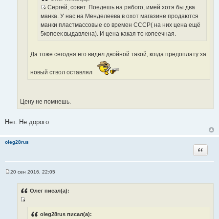
ч
Сергей, совет. Поедешь на рябого, имей хотя бы два
т
н
И
манка. У нас на Менделеева в охот магазине продаются
о
и
с
манки пластмассовые со времен СССР( на них цена ещё
ч
к
т
5копеек выдавлена). И цена какая то копеечная.
н
ц
о
и
и
ч
к
Да тоже сегодня его видел двойной такой, когда предоплату за
т
н
ц
а
и
и
т
новый ствол оставлял
к
т
ы
ц
а
и
т
Цену не помнешь.
т
ы
а
т
Нет. Не дорого
ы
oleg28rus
Цитата
20 сен 2016, 22:05
С
о
о
Олег писал(а):
б
щ
И
е
н
с
oleg28rus писал(а):
и