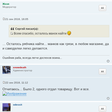
н
Женя
и
Цитата
Модератор
е
21 сен 2016, 16:05
С
о
о
Сергей писал(а):
б
Всем спасибо, осталось манок найти
щ
е
И
н
с
и
... Осталось рябчика найти... манков как грязи, в любом магазине, да
е
т
и самоделки легко делаются.
о
ч
Ошейник раба, всегда легче доспехов воина...
н
и
snowdeath
к
Цитата
Администратор
ц
и
т
22 сен 2016, 11:12
С
а
о
Отчитаюсь... Было 2, одного отдал товарищу. Вот и все.
т
о
б
ы
щ
е
н
odessit
и
Цитата
е