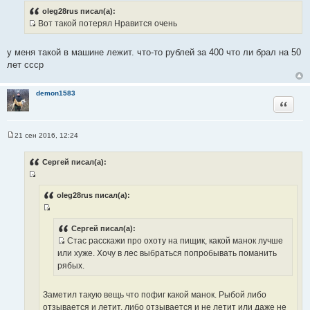
о
oleg28rus писал(а):
б
Вот такой потерял Нравится очень
щ
И
е
н
с
и
у меня такой в машине лежит. что-то рублей за 400 что ли брал на 50
т
е
лет ссср
о
ч
demon1583
н
Цитата
и
к
ц
21 сен 2016, 12:24
С
и
о
т
о
Сергей писал(а):
б
а
щ
т
И
е
н
ы
с
oleg28rus писал(а):
и
т
е
И
о
с
Сергей писал(а):
ч
Стас расскажи про охоту на пищик, какой манок лучше
т
н
И
или хуже. Хочу в лес выбраться попробывать поманить
о
и
с
рябых.
ч
к
т
н
ц
о
и
Заметил такую вещь что пофиг какой манок. Рыбой либо
и
ч
к
отзывается и летит, либо отзывается и не летит или даже не
т