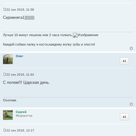
22 сен 2016, 11:38
С
о
Скромняга1))))))))
о
б
щ
е
н
Лучше 10 минут пешком,чем 2 часа толкать.
и
е
Каждой собаке палку и кости,каждому волку зубы и злости!
Олег
Цитата
22 сен 2016, 11:44
С
о
С полем!!! Царская дичь.
о
б
щ
е
н
Охотник.
и
е
Сергей
Цитата
Модератор
22 сен 2016, 12:17
С