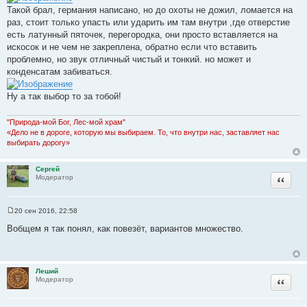
Такой брал, германия написано, но до охоты не дожил, ломается на
раз, стоит только упасть или ударить им там внутри ,где отверстие
есть латунный пяточек, перегородка, они просто вставляется на
искосок и не чем не закреплена, обратно если что вставить
проблемно, но звук отличный чистый и тонкий. но может и
конденсатам забиваться.
Ну а так выбор то за тобой!
"Природа-мой Бог, Лес-мой храм"
«Дело не в дороге, которую мы выбираем. То, что внутри нас, заставляет нас
выбирать дорогу»
Сергей
Цитата
Модератор
20 сен 2016, 22:58
С
о
Вобщем я так понял, как повезёт, вариантов множество.
о
б
щ
е
н
Леший
и
Цитата
Модератор
е