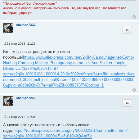
"Природа-мой Бог, Лес-мой храм"
«Дело не в дороге, которую мы выбираем. То, что внутри нас, заставляет нас
выбирать дорогу»
shaman7222
Цитата
21 мар 2018, 21:25
С
о
Вот тут разных расцветок.и размер
о
побольше!
https://www.aliexpress.com/item/2-3M-Camouflage-net-Camo-
б
щ
Hunting-Camping-Military-Photography-camo-net-Sun-Shelter-Jungle-
е
Blinds-Car/32794620264.html?
н
и
spm=a2g0v.10010108.1000014.20.6c3029ce9tqex3&traffic_analysisId=re
е
commend_3035_null_null_null&scm=1007.13338.98539.00000000000000
0&pvid=a6c0e00b-7c7e-4a97-b25f-b089376f746b&tpp=1
shaman7222
Цитата
21 мар 2018, 21:36
С
о
А можно вот тут посмотреть и выбрать какую
о
надо.
https://ru.aliexpress.com/category/202002381/sun-shelter.html?
б
щ
spm=a2g0v.10010108.100004.5.4f161042QAtnZx
е