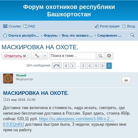
Форум охотников республики
Башкортостан
Ссылки
FAQ
Регистрация
Вход
Охота в республике Башкортостан
Форумы
Все, что связано с охотой
Снаряжение и экипировка для охоты
ои
МАСКИРОВКА НА ОХОТЕ.
ск
Ответить
164 сообщения
1
…
3
4
5
6
7
Леший
Цитата
Модератор
МАСКИРОВКА НА ОХОТЕ.
21 мар 2018, 21:00
С
о
Доставка там включена в стоимость, надо искать, смотреть, где
о
написано бесплатная доставка в Россию. Брал здесь, стоила 450р.
б
щ
сейчас 533,11 руб.
https://ru.aliexpress.com/item/1-5M-x-2 ...
е
0.0.EQntNJ
доставка быстрая была, 3 недели, курьер привез мне
н
и
прям на работу.
е