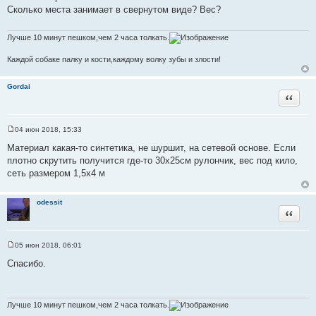
о
Сколько места занимает в свернутом виде? Вес?
б
щ
е
н
Лучше 10 минут пешком,чем 2 часа толкать.
и
е
Каждой собаке палку и кости,каждому волку зубы и злости!
Gordai
Цитата
04 июн 2018, 15:33
С
о
Материал какая-то синтетика, не шуршит, на сетевой основе. Если
о
плотно скрутить получится где-то 30х25см рулончик, вес под кило,
б
щ
сеть размером 1,5х4 м
е
н
и
odessit
е
Цитата
05 июн 2018, 06:01
С
о
Спасибо.
о
б
щ
е
н
Лучше 10 минут пешком,чем 2 часа толкать.
и