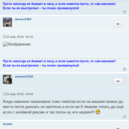
Пусто никогда не бывает в лесу, и если кажется пусто, то сам виноват!
Если ты не выстрелил – ты точно промахнулся!
demon1583
Цитата
22 мар 2018, 18:10
С
о
о
б
щ
е
н
Пусто никогда не бывает в лесу, и если кажется пусто, то сам виноват!
и
Если ты не выстрелил – ты точно промахнулся!
е
shaman7222
Цитата
22 мар 2018, 19:44
С
о
Когда намокнет мешковина тоже тяжёлая,если на машине можно до
о
места почти доехать не кретично,а если км 6 пешком топать,да ещё
б
щ
если с ночёвкой рюкзак и так полон ну его нахрен!!!
е
н
и
Gordai
е
Цитата