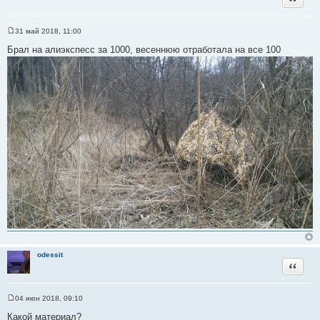
31 май 2018, 11:00
С
о
Брал на алиэкспесс за 1000, весеннюю отработала на все 100
о
б
щ
е
н
и
е
odessit
Цитата
04 июн 2018, 09:10
С
о
Какой материал?