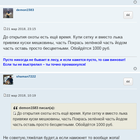
н
и
demon1583
е
Цитата
21 мар 2018, 23:15
С
о
До открытия охоты есть ещё время. Купи сетку и вместо лыка
о
привяжи куски мешковины, часть Покрась зелёнкой часть йодом
б
щ
часть оставь просто бесцветными. Обойдётся 1000 руб.
е
н
и
Пусто никогда не бывает в лесу, и если кажется пусто, то сам виноват!
е
Если ты не выстрелил – ты точно промахнулся!
shaman7222
Цитата
22 мар 2018, 10:19
С
о
о
demon1583 писал(а):
б
До открытия охоты есть ещё время. Купи сетку и вместо лыка
щ
И
е
привяжи куски мешковины, часть Покрась зелёнкой часть йодом
н
с
часть оставь просто бесцветными. Обойдётся 1000 руб.
и
т
е
о
Не советую,тяжёлая будет,а если намокнет то вообще жопа!
ч