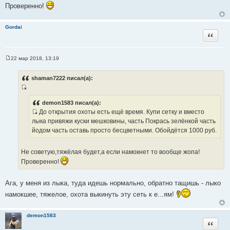
Проверенно!
н
и
Gordai
к
Цитата
ц
и
т
22 мар 2018, 13:19
С
а
о
т
о
shaman7222 писал(а):
б
ы
щ
И
е
н
с
demon1583 писал(а):
и
До открытия охоты есть ещё время. Купи сетку и вместо
т
е
И
лыка привяжи куски мешковины, часть Покрась зелёнкой часть
о
с
йодом часть оставь просто бесцветными. Обойдётся 1000 руб.
ч
т
н
о
и
Не советую,тяжёлая будет,а если намокнет то вообще жопа!
ч
к
Проверенно!
н
ц
и
и
Ага, у меня из лыка, туда идешь нормально, обратно тащишь - лыко
к
т
ц
намокшее, тяжелое, охота выкинуть эту сеть к е...ям!
а
и
т
т
ы
demon1583
а
Цитата
т