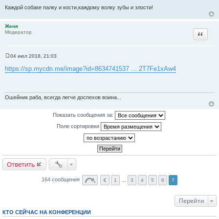
е
Каждой собаке палку и кости,каждому волку зубы и злости!
Женя
Цитата
Модератор
04 июл 2018, 21:03
С
о
https://sp.mycdn.me/image?id=8634741537 ... 2T7Fe1xAw4
о
б
щ
е
н
Ошейник раба, всегда легче доспехов воина...
и
е
Показать сообщения за:
Поле сортировки
Ответить
164 сообщения
1
…
3
4
5
6
7
Перейти
КТО СЕЙЧАС НА КОНФЕРЕНЦИИ