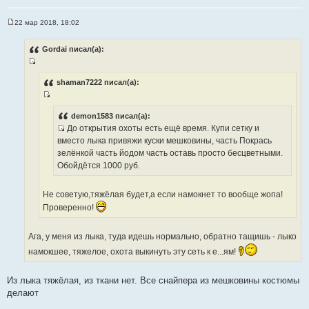
ы
22 мар 2018, 18:02
С
о
о
Gordai писал(а):
б
щ
И
е
н
с
shaman7222 писал(а):
и
т
е
И
о
с
demon1583 писал(а):
ч
До открытия охоты есть ещё время. Купи сетку и
т
н
И
вместо лыка привяжи куски мешковины, часть Покрась
о
и
с
зелёнкой часть йодом часть оставь просто бесцветными.
ч
к
т
Обойдётся 1000 руб.
н
ц
о
и
и
ч
к
Не советую,тяжёлая будет,а если намокнет то вообще жопа!
т
н
ц
а
Проверенно!
и
и
т
к
т
ы
Ага, у меня из лыка, туда идешь нормально, обратно тащишь - лыко
ц
а
и
намокшее, тяжелое, охота выкинуть эту сеть к е...ям!
т
т
ы
а
Из лыка тяжёлая, из ткани нет. Все снайпера из мешковины костюмы
т
делают
ы