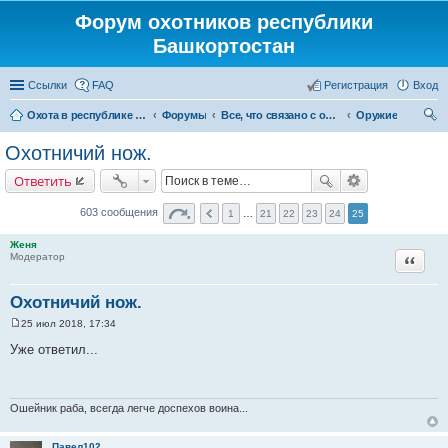
Форум охотников республики
Башкортостан
Ссылки
FAQ
Регистрация
Вход
Охота в республике Башкортостан
Форумы
Все, что связано с охотой
Оружие
ои
Охотничий нож.
ск
Ответить
603 сообщения
1
…
21
22
23
24
25
Женя
Цитата
Модератор
Охотничий нож.
25 июл 2018, 17:34
С
о
Уже ответил...
о
б
щ
е
н
Ошейник раба, всегда легче доспехов воина...
и
е
Павел102