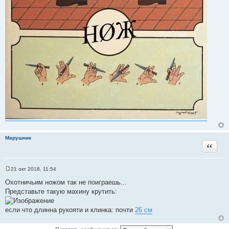
Марушник
Цитата
21 окт 2018, 11:54
С
о
Охотничьим ножом так не поиграешь...
о
Представьте такую махину крутить:
б
щ
е
если что длинна рукояти и клинка: почти
26 см
н
и
е