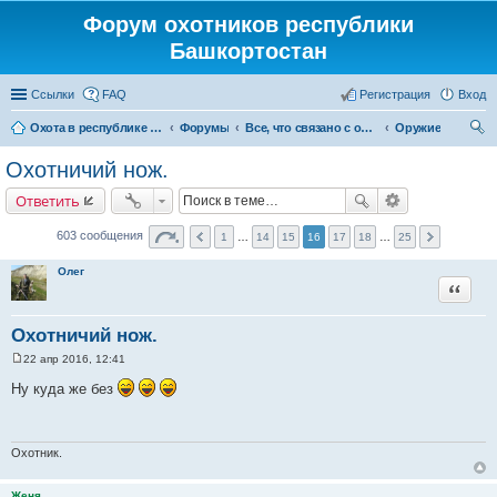
Форум охотников республики
Башкортостан
Ссылки
FAQ
Регистрация
Вход
Охота в республике Башкортостан
Форумы
Все, что связано с охотой
Оружие
ои
Охотничий нож.
ск
Ответить
603 сообщения
1
…
14
15
16
17
18
…
25
Олег
Цитата
Охотничий нож.
22 апр 2016, 12:41
С
о
Ну куда же без
о
б
щ
е
н
Охотник.
и
е
Женя