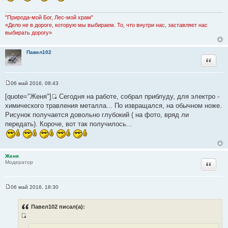
щ
е
н
"Природа-мой Бог, Лес-мой храм"
и
«Дело не в дороге, которую мы выбираем. То, что внутри нас, заставляет нас
е
выбирать дорогу»
Павел102
Цитата
06 май 2016, 08:43
С
о
[quote="Женя"]
Сегодня на работе, собрал приблуду, для электро -
о
И
химического травления металла... По извращался, на обычном ноже.
б
с
щ
Рисунок получается довольно глубокий ( на фото, вряд ли
е
т
передать). Короче, вот так получилось...
н
о
и
е
ч
н
Женя
и
Цитата
Модератор
к
ц
и
06 май 2016, 18:30
С
т
о
а
о
Павел102 писал(а):
б
т
щ
ы
И
е