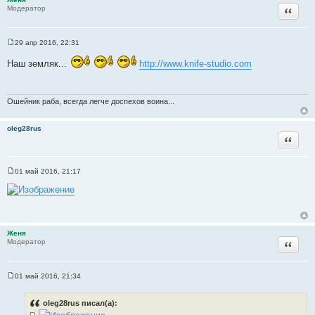
ц
Цитата
Модератор
и
т
а
29 апр 2016, 22:31
С
т
о
Наш земляк...
http://www.knife-studio.com
ы
о
б
щ
е
н
Ошейник раба, всегда легче доспехов воина...
и
е
oleg28rus
Цитата
01 май 2016, 21:17
С
о
о
б
щ
е
н
Женя
и
Цитата
Модератор
е
01 май 2016, 21:34
С
о
о
oleg28rus писал(а):
б