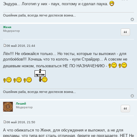
ы
Эндура... Логотип у них - паук, поэтому и сделал паука.
Ошейник раба, всегда легче доспехов воина...
Женя
Цитата
Модератор
06 май 2016, 21:44
С
о
Лёх!!! Не обижайся только... Но тесты, которые ты выложил - для
о
долбоёбов!!! Хочешь что то колоть - купи Страйдер... А совсем не
б
щ
дешевым ножом, пользоваться НЕ ПО НАЗНАЧЕНИЮ -
е
н
и
е
Ошейник раба, всегда легче доспехов воина...
Леший
Цитата
Модератор
06 май 2016, 21:50
С
о
А что обижаться то Женя, для обсуждения и выложил, а не для
о
рекламы, что типа вот сталь отличная, берите не прогадаете, НЕТ Не
б