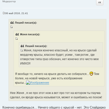
Цитата
Модератор
06 май 2016, 21:41
С
о
о
Леший писал(а):
б
щ
И
е
н
с
Женя писал(а):
и
т
е
И
о
с
Леший писал(а):
ч
Женя, паучок конечно классный, но на крысе сделай
т
н
И
мордочку крысы, классно будет, усики , там ротик , где
о
и
с
отверстие типа граз обознач, нет конечно это чисто мое
ч
к
т
ИМХО!!
н
ц
о
и
и
ч
к
т
Я вообще то, ничего на крысе делать не собирался...
Тем
н
ц
а
более, на новой чикрысе, уже есть изображение
и
и
т
крысы...
к
т
ы
ц
а
Нее Женя , я не про этот нож а вот про тот на котором ты паучка
и
т
сделал, он вроде крыса называется, может и ошибаюсь но похож!
т
ы
а
т
Конечно ошибаешься... Ничего общего с крысой - нет. Это Спайдерко