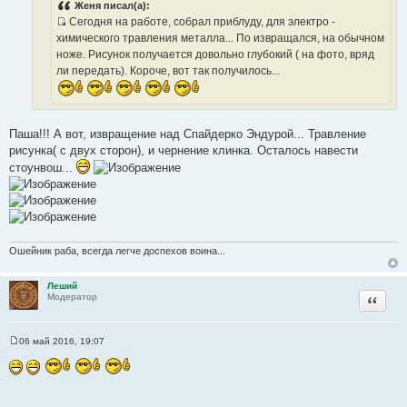
н
с
Женя писал(а):
и
Сегодня на работе, собрал приблуду, для электро -
т
е
И
химического травления металла... По извращался, на обычном
о
с
ноже. Рисунок получается довольно глубокий ( на фото, вряд
ч
т
ли передать). Короче, вот так получилось...
н
о
и
ч
к
н
ц
и
Паша!!! А вот, извращение над Спайдерко Эндурой... Травление
и
к
рисунка( с двух сторон), и чернение клинка. Осталось навести
т
ц
стоунвош...
а
и
т
т
ы
а
т
ы
Ошейник раба, всегда легче доспехов воина...
Леший
Цитата
Модератор
06 май 2016, 19:07
С
о
о
б
щ
е