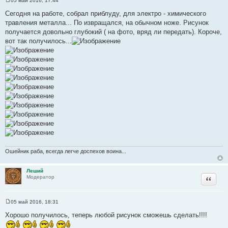
05 май 2016, 17:44
С
о
Сегодня на работе, собрал приблуду, для электро - химического
о
травления металла... По извращался, на обычном ноже. Рисунок
б
щ
получается довольно глубокий ( на фото, вряд ли передать). Короче,
е
вот так получилось...
н
и
е
Ошейник раба, всегда легче доспехов воина...
Леший
Цитата
Модератор
05 май 2016, 18:31
С
о
Хорошо получилось, теперь любой рисунок сможешь сделать!!!!
о
б