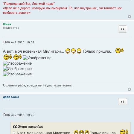
н
"Природа-мой Бог, Лес-мой храм"
и
«Дело не в дороге, которую мы выбираем. То, что внутри нас, заставляет нас
е
выбирать дорогу»
Женя
Цитата
Модератор
06 май 2016, 19:09
С
о
А вот, моя новенькая Милитари...
Только пришла...
о
б
щ
е
н
и
е
Ошейник раба, всегда легче доспехов воина...
дядя Саша
Цитата
06 май 2016, 19:22
С
о
о
Женя писал(а):
б
щ
А вот, моя новенькая Милитари...
Только пришла...