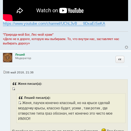
https://www.youtube.com/channel/UChL3vB ... 9DxaEiSeKA
"Природа-мой Бог, Лес-мой храм"
«Дело не в дороге, которую мы выбираем. То, что внутри нас, заставляет нас
выбирать дорогу»
Леший
Цитата
Модератор
06 май 2016, 21:36
С
о
о
Женя писал(а):
б
щ
И
е
н
с
Леший писал(а):
и
Женя, паучок конечно классный, но на крысе сделай
т
е
И
мордочку крысы, классно будет, усики , там ротик , где
о
с
отверстие типа граз обознач, нет конечно это чисто мое
ч
т
ИМХО!!
н
о
и
ч
к