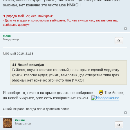
б
щ
обознач, нет конечно это чисто мое ИМХО!!
е
н
и
"Природа-мой Бог, Лес-мой храм"
е
«Дело не в дороге, которую мы выбираем. То, что внутри нас, заставляет нас
выбирать дорогу»
Женя
Цитата
Модератор
06 май 2016, 21:33
С
о
о
Леший писал(а):
б
Женя, паучок конечно классный, но на крысе сделай мордочку
щ
И
е
крысы, классно будет, усики , там ротик , где отверстие типа граз
н
с
обознач, нет конечно это чисто мое ИМХО!!
и
т
е
о
Я вообще то, ничего на крысе делать не собирался...
Тем более,
ч
на новой чикрысе, уже есть изображение крысы...
н
и
Ошейник раба, всегда легче доспехов воина...
к
ц
Леший
и
Цитата
Модератор
т