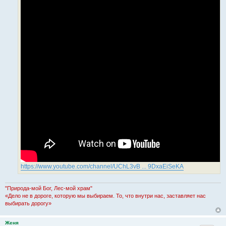
https://www.youtube.com/channel/UChL3vB ... 9DxaEiSeKA
"Природа-мой Бог, Лес-мой храм"
«Дело не в дороге, которую мы выбираем. То, что внутри нас, заставляет нас
выбирать дорогу»
Женя