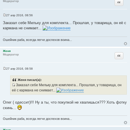
Цитата
Модератор
27 апр 2016, 08:56
С
о
Заказал себе Мильку для комплекта... Прошлая, у товарища, он её с
о
кармана не снимает...
б
щ
е
н
Ошейник раба, всегда легче доспехов воина...
и
е
Женя
Цитата
Модератор
27 апр 2016, 08:58
С
о
о
Женя писал(а):
б
Заказал себе Мильку для комплекта... Прошлая, у товарища, он
щ
И
е
её с кармана не снимает...
н
с
и
т
е
Олег ( одессит)!!! Ну а ты, что покупкой не хвалишься??? Хоть фотку
о
скинь...
ч
н
Ошейник раба, всегда легче доспехов воина...
и
к
Женя