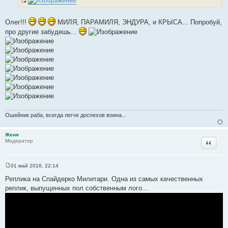
щ
И
е
н
с
и
Олег!!!
МИЛЯ, ПАРАМИЛЯ, ЭНДУРА, и КРЫСА... Попробуй,
т
е
про другие забудешь...
о
ч
н
и
к
ц
и
т
а
Ошейник раба, всегда легче доспехов воина...
т
ы
Женя
Цитата
Модератор
01 май 2016, 22:14
С
о
Реплика на Спайдерко Милитари. Одна из самых качественных
о
реплик, выпущенных пол собственным лого...
б
щ
е
н
и
е