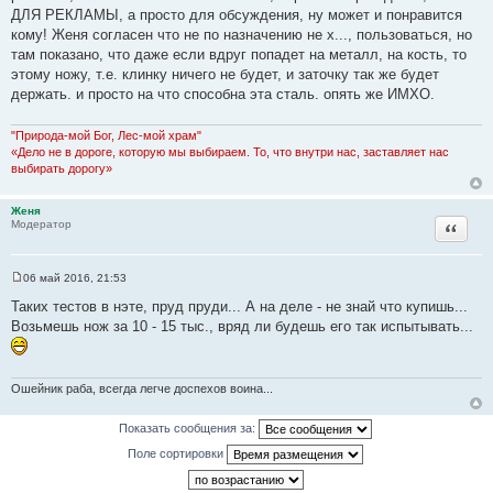
щ
ДЛЯ РЕКЛАМЫ, а просто для обсуждения, ну может и понравится
е
кому! Женя согласен что не по назначению не х..., пользоваться, но
н
и
там показано, что даже если вдруг попадет на металл, на кость, то
е
этому ножу, т.е. клинку ничего не будет, и заточку так же будет
держать. и просто на что способна эта сталь. опять же ИМХО.
"Природа-мой Бог, Лес-мой храм"
«Дело не в дороге, которую мы выбираем. То, что внутри нас, заставляет нас
выбирать дорогу»
Женя
Цитата
Модератор
06 май 2016, 21:53
С
о
Таких тестов в нэте, пруд пруди... А на деле - не знай что купишь...
о
Возьмешь нож за 10 - 15 тыс., вряд ли будешь его так испытывать...
б
щ
е
н
и
Ошейник раба, всегда легче доспехов воина...
е
Показать сообщения за:
Поле сортировки