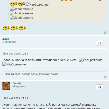
е
И
н
с
и
е
т
о
ч
н
и
к
ц
Женя
и
Цитата
Модератор
т
а
06 май 2016, 19:54
т
С
о
ы
Готовый вариант покрытия стоунвош с чернением...
о
б
щ
е
н
Ошейник раба, всегда легче доспехов воина...
и
е
Леший
Цитата
Модератор
06 май 2016, 21:19
С
о
Женя, паучок конечно классный, но на крысе сделай мордочку
о
крысы, классно будет, усики , там ротик , где отверстие типа граз