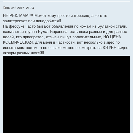
а
т
06 май 2016, 21:34
С
ы
о
НЕ РЕКЛАМА!!!! Может кому просто интересно, а кого то
о
заинтересует или понадобится!!
б
щ
На фесбуке часто бывают объявления по ножам из Булатной стали,
е
называется группа Булат Баранова, есть ножи разные и для разных
н
и
целей, кто приобретал, отзывы пишут положительные, НО ЦЕНА
е
КОСМИЧЕСКАЯ, для меня в частности. вот несколько видео по
испытаниям ножам, а по ссылке можно посмотреть на ЮТУБЕ видео
обзоры разных ножей!!