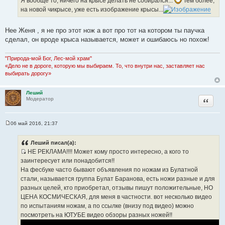
Я вообще то, ничего на крысе делать не собирался...
Тем более,
н
ц
на новой чикрысе, уже есть изображение крысы...
и
и
к
т
Нее Женя , я не про этот нож а вот про тот на котором ты паучка
ц
а
сделал, он вроде крыса называется, может и ошибаюсь но похож!
и
т
т
ы
а
"Природа-мой Бог, Лес-мой храм"
«Дело не в дороге, которую мы выбираем. То, что внутри нас, заставляет нас
т
выбирать дорогу»
ы
Леший
Цитата
Модератор
06 май 2016, 21:37
С
о
о
Леший писал(а):
б
НЕ РЕКЛАМА!!!! Может кому просто интересно, а кого то
щ
И
е
заинтересует или понадобится!!
н
с
На фесбуке часто бывают объявления по ножам из Булатной
и
т
е
стали, называется группа Булат Баранова, есть ножи разные и для
о
разных целей, кто приобретал, отзывы пишут положительные, НО
ч
ЦЕНА КОСМИЧЕСКАЯ, для меня в частности. вот несколько видео
н
по испытаниям ножам, а по ссылке (внизу под видео) можно
и
посмотреть на ЮТУБЕ видео обзоры разных ножей!!
к