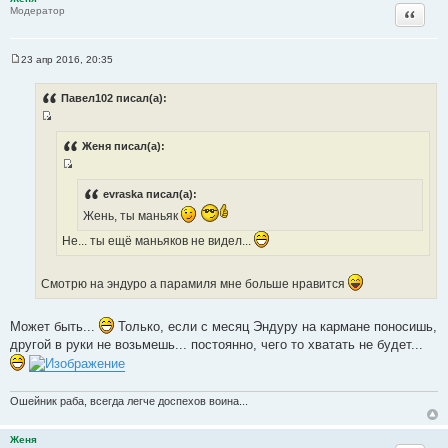
Цитата
Модератор
23 апр 2016, 20:35
С
о
о
Павел102 писал(а):
б
щ
И
е
н
с
Женя писал(а):
и
т
е
И
о
с
evraska писал(а):
ч
т
Жень, ты маньяк
н
о
и
Не... ты ещё маньяков не видел...
ч
к
н
ц
Смотрю на эндуро а парамиля мне больше нравится
и
и
к
т
ц
Может быть...
Только, если с месяц Эндуру на кармане поносишь,
а
и
другой в руки не возьмешь... постоянно, чего то хватать не будет...
т
т
ы
а
т
Ошейник раба, всегда легче доспехов воина...
ы
Женя