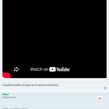
Ошейник раба, всегда легче доспехов воина...
Женя
Цитата
Модератор