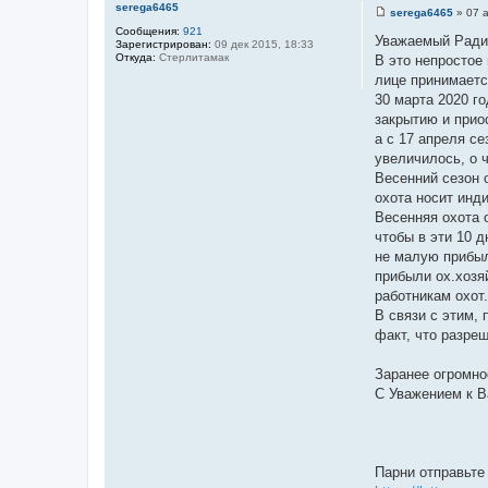
serega6465
serega6465
»
07 
С
Сообщения:
921
о
Уважаемый Радий
Зарегистрирован:
09 дек 2015, 18:33
о
Откуда:
Стерлитамак
В это непростое
б
щ
лице принимаетс
е
30 марта 2020 
н
и
закрытию и прио
е
а с 17 апреля с
увеличилось, о 
Весенний сезон 
охота носит инд
Весенняя охота 
чтобы в эти 10 
не малую прибыл
прибыли ох.хозя
работникам охот.
В связи с этим,
факт, что разре
Заранее огромное
С Уважением к В
Парни отправьте