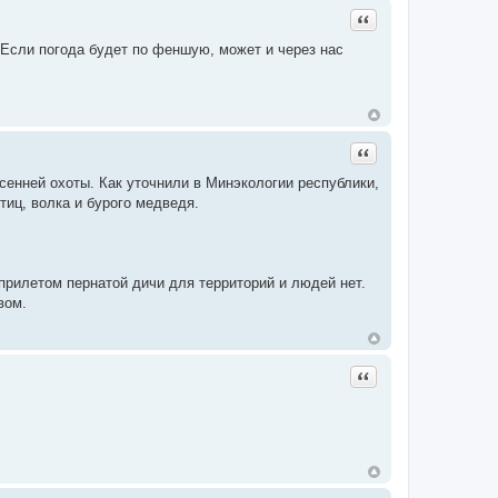
Цитата
 Если погода будет по феншую, может и через нас
Цитата
енней охоты. Как уточнили в Минэкологии республики,
иц, волка и бурого медведя.
прилетом пернатой дичи для территорий и людей нет.
вом.
Цитата