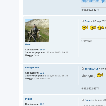
https://letters.op
8 962 522 4774
Олег
»
07 апр 202
С
о
о
б
щ
е
н
Охотник.
и
Олег
е
Сообщения:
1864
Зарегистрирован:
22 ноя 2015, 19:23
Откуда:
Уфа
serega6465
serega6465
»
07 
С
Сообщения:
921
о
Молодец!
Зарегистрирован:
09 дек 2015, 18:33
о
Откуда:
Стерлитамак
б
щ
е
н
8 962 522 4774
и
е
Ринат
Ринат
»
07 апр 20
С
Сообщения:
132
о