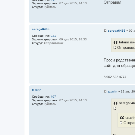
о
Отправил.
Зарегистрирован:
07 дек 2015, 14:13
о
Откуда:
Туймазы
б
щ
е
н
и
е
serega6465
serega6465
»
09 
С
Сообщения:
921
о
Зарегистрирован:
09 дек 2015, 18:33
о
tatarin пи
Откуда:
Стерлитамак
б
Отправил.
щ
И
е
н
с
и
Проси родственн
т
е
сайт для обраще
о
ч
8 962 522 4774
н
и
к
tatarin
tatarin
»
12 апр 20
С
ц
Сообщения:
497
о
и
Зарегистрирован:
07 дек 2015, 14:13
о
serega646
Откуда:
Туймазы
б
т
щ
а
И
е
н
т
с
tatari
и
ы
Отпра
т
е
И
о
с
ч