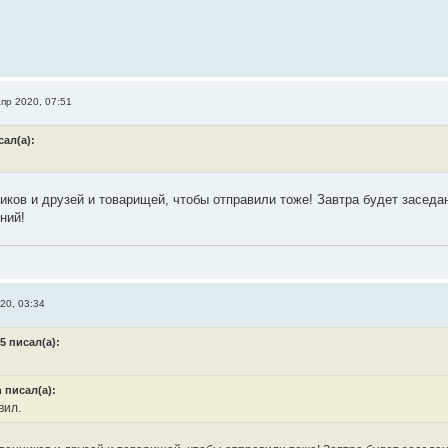
апр 2020, 07:51
сал(а):
иков и друзей и товарищей, чтобы отправили тоже! Завтра будет заседан
ний!
20, 03:34
5 писал(а):
n писал(а):
вил.