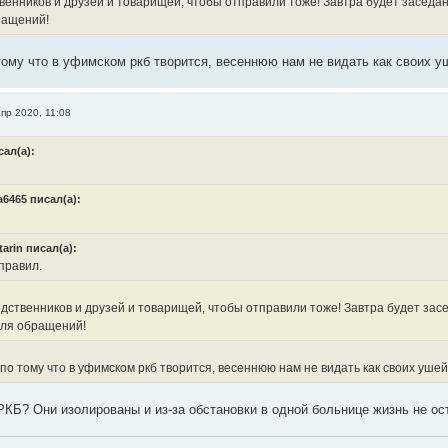
венников и друзей и товарищей, чтобы отправили тоже! Завтра будет заседан
ращений!
тому что в уфимском ркб творится, весеннюю нам не видать как своих у
пр 2020, 11:08
сал(а):
a6465 писал(а):
tarin писал(а):
правил.
дственников и друзей и товарищей, чтобы отправили тоже! Завтра будет засе
для обращений!
по тому что в уфимском ркб творится, весеннюю нам не видать как своих ушей
РКБ? Они изолированы и из-за обстановки в одной больнице жизнь не ос