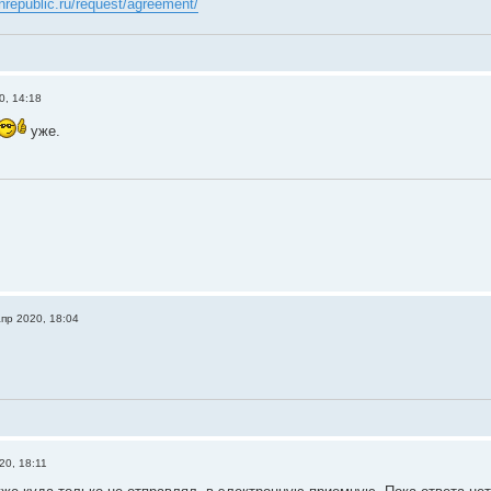
enrepublic.ru/request/agreement/
0, 14:18
уже.
апр 2020, 18:04
20, 18:11