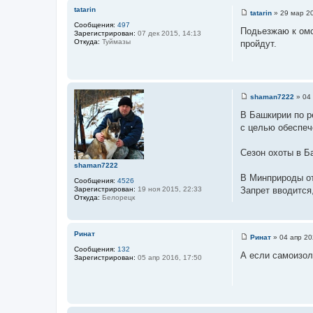
и
tatarin
tatarin
»
29 мар 20
е
С
Сообщения:
497
о
Подьезжаю к омс
Зарегистрирован:
07 дек 2015, 14:13
о
Откуда:
Туймазы
пройдут.
б
щ
е
н
и
е
shaman7222
»
04 
С
о
В Башкирии по р
о
с целью обеспеч
б
щ
е
Сезон охоты в Б
н
и
shaman7222
е
В Минприроды от
Сообщения:
4526
Зарегистрирован:
19 ноя 2015, 22:33
Запрет вводится
Откуда:
Белорецк
Ринат
Ринат
»
04 апр 20
С
Сообщения:
132
о
А если самоизо
Зарегистрирован:
05 апр 2016, 17:50
о
б
щ
е
н
и
е