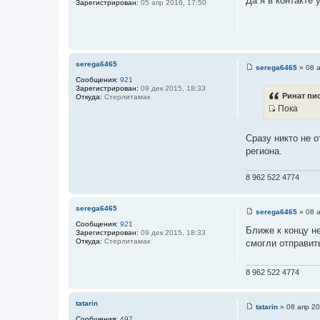
Да я в контакте
Зарегистрирован:
05 апр 2016, 17:50
о
б
щ
е
н
и
е
serega6465
serega6465
»
08 
С
Сообщения:
921
о
Зарегистрирован:
09 дек 2015, 18:33
о
Ринат пис
Откуда:
Стерлитамак
б
Пока
щ
И
е
н
с
и
Сразу никто не 
т
е
региона.
о
ч
8 962 522 4774
н
и
к
serega6465
serega6465
»
08 
С
ц
Сообщения:
921
о
Ближе к концу н
и
Зарегистрирован:
09 дек 2015, 18:33
о
Откуда:
Стерлитамак
смогли отправит
б
т
щ
а
е
н
т
8 962 522 4774
и
ы
е
tatarin
tatarin
»
08 апр 20
С
Сообщения:
497