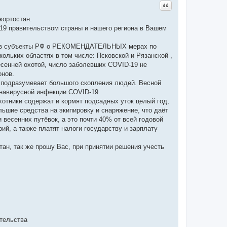
Цитата
кортостан.
19 правительством страны и нашего региона в Вашем
ьмо в субъекты РФ о РЕКОМЕНДАТЕЛЬНЫХ мерах по
ольких областях в том числе: Псковской и Рязанской ,
весенней охотой, число заболевших COVID-19 не
онов.
е подразумевает большого скопления людей. Весной
онавирусной инфекции COVID-19.
хотники содержат и кормят подсадных уток целый год,
льшие средства на экипировку и снаряжение, что даёт
весенних путёвок, а это почти 40% от всей годовой
ий, а также платят налоги государству и зарплату
тан, так же прошу Вас, при принятии решения учесть
ительства