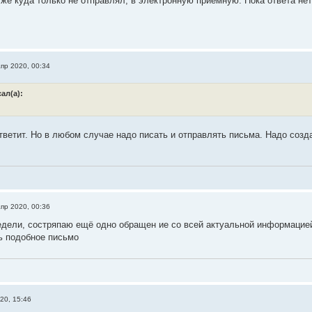
 уже куда только не отправлял, в электронную приемную. Пока ответа не
апр 2020, 00:34
ал(а):
ответит. Но в любом случае надо писать и отправлять письма. Надо соз
апр 2020, 00:36
едели, состряпаю ещё одно обращен ие со всей актуальной информацией 
ь подобное письмо
20, 15:46