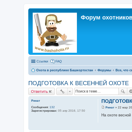
Форум охотников
Ссылки
FAQ
Охота в республике Башкортостан
Форумы
Все, что 
ПОДГОТОВКА К ВЕСЕННЕЙ ОХОТЕ
Ответить
ПОДГОТОВК
Ринат
Сообщения:
132
Ринат
»
22 мар 20
С
Зарегистрирован:
05 апр 2016, 17:50
о
На охоте весной
о
б
щ
е
н