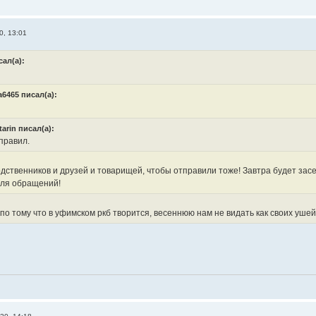
0, 13:01
сал(а):
a6465 писал(а):
tarin писал(а):
правил.
дственников и друзей и товарищей, чтобы отправили тоже! Завтра будет засе
для обращений!
по тому что в уфимском ркб творится, весеннюю нам не видать как своих ушей