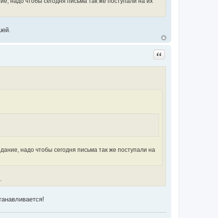
ие, надо чтобы сегодня письма так же поступали на их
шей.
Цитата
дание, надо чтобы сегодня письма так же поступали на
.
танавливается!