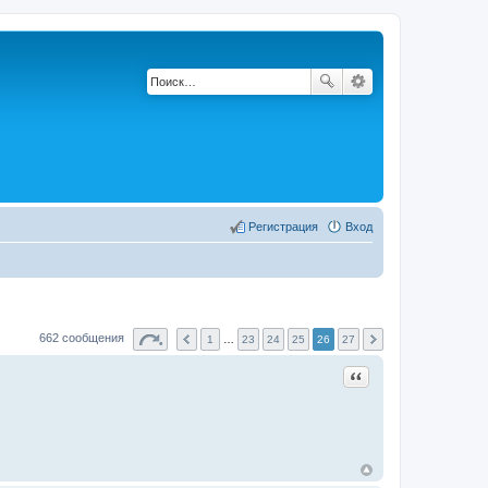
Регистрация
Вход
662 сообщения
1
…
23
24
25
26
27
Цитата