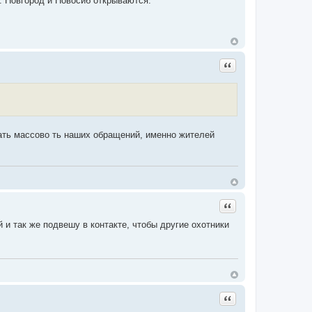
т. Новгород и Новосиб открываются.
Цитата
дать массово ть наших обращений, именно жителей
Цитата
и так же подвешу в контакте, чтобы другие охотники
Цитата