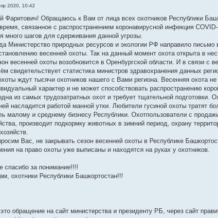
апр 2020, 10:42
 Фаритович! Обращаюсь к Вам от лица всех охотников Республики Баш
 время, связанное с распространением коронавирусной инфекция COVID-
я много шагов для сдерживания данной угрозы.
года Министерство природных ресурсов и экологии РФ направило пис
становлению весенней охоты. Так на данный момент охота открыта в неск
езон весенней охоты возобновится в Оренбургской области. И в связи с 
чём свидетельствует статистика министров здравохранения данных реги
охоты ждут тысячи охотников нашего с Вами региона. Весенняя охота н
ивидуальный характер и не может способствовать распространению кор
одна из самых трудозатратных охот и требует тщательной подготовки. О
дней насладится работой манной утки. Любители гусиной охоты тратят бо
ь малому и среднему бизнесу Республики. Охотпользователи с продажи 
йства, производит подкормку животных в зимний период, охрану территор
хозяйств.
 просим Вас, не закрывать сезон весенней охоты в Республике Башкортос
шения на право охоты уже выписаны и находятся на руках у охотников.
 спасибо за понимание!!!!
ам, охотники Республики Башкортостан!!!
 это обращение на сайт министерства и президенту РБ, через сайт прав