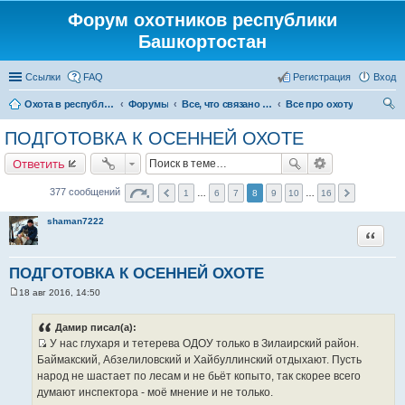
Форум охотников республики
Башкортостан
Ссылки
FAQ
Регистрация
Вход
Охота в республике Башкортостан
Форумы
Все, что связано с охотой
Все про охоту
ои
ПОДГОТОВКА К ОСЕННЕЙ ОХОТЕ
ск
Ответить
377 сообщений
1
…
6
7
8
9
10
…
16
shaman7222
Цитата
ПОДГОТОВКА К ОСЕННЕЙ ОХОТЕ
18 авг 2016, 14:50
С
о
о
Дамир писал(а):
б
У нас глухаря и тетерева ОДОУ только в Зилаирский район.
щ
И
е
Баймакский, Абзелиловский и Хайбуллинский отдыхают. Пусть
н
с
народ не шастает по лесам и не бьёт копыто, так скорее всего
и
т
е
думают инспектора - моё мнение и не только.
о