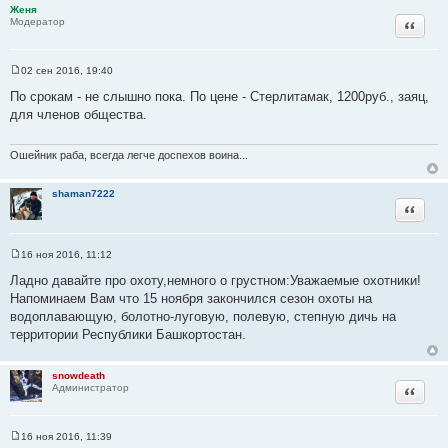
Женя
ч
Цитата
Модератор
н
и
к
02 сен 2016, 19:40
С
ц
о
По срокам - не слышно пока. По цене - Стерлитамак, 1200руб., заяц,
и
о
для членов общества.
б
т
щ
а
е
н
Ошейник раба, всегда легче доспехов воина...
т
и
ы
е
shaman7222
Цитата
16 ноя 2016, 11:12
С
о
Ладно давайте про охоту,немного о грустном:Уважаемые охотники!
о
Напоминаем Вам что 15 ноября закончился сезон охоты на
б
щ
водоплавающую, болотно-луговую, полевую, степную дичь на
е
территории Республики Башкортостан.
н
и
е
snowdeath
Цитата
Администратор
16 ноя 2016, 11:39
С