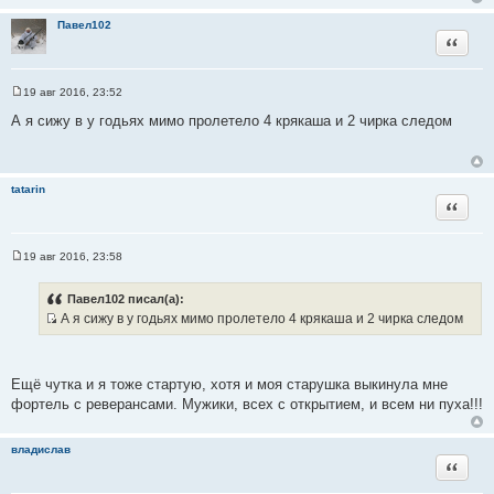
Павел102
Цитата
19 авг 2016, 23:52
С
о
А я сижу в у годьях мимо пролетело 4 крякаша и 2 чирка следом
о
б
щ
е
н
tatarin
и
Цитата
е
19 авг 2016, 23:58
С
о
о
Павел102 писал(а):
б
А я сижу в у годьях мимо пролетело 4 крякаша и 2 чирка следом
щ
И
е
н
с
и
т
е
Ещё чутка и я тоже стартую, хотя и моя старушка выкинула мне
о
фортель с реверансами. Мужики, всех с открытием, и всем ни пуха!!!
ч
н
владислав
и
Цитата
к
ц