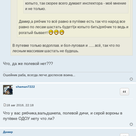
т
копыто, так скорее всего думают инспектора - моё мнение
н
ц
о
и не только.
и
и
ч
к
т
н
ц
Дамир,а рябчик то всё равно в путёвке есть так что народ все
а
и
и
равно по лесам шастать будет!(и копыто бить)рябчик то ведь и
т
к
т
ы
рогатый бывает!
ц
а
и
т
В путевке только водоплав. и бол-луговая и .......всё, так что по
т
ы
лесным массивам шастать не будешь.
а
т
ы
Что, да же полевой нет???
Ошейник раба, всегда легче доспехов воина...
shaman7222
Цитата
18 авг 2016, 22:18
С
о
Что у вас рябчика,вальдшнепа, полевой дичи, и серой вороны в
о
путёвке ОДОУ нету что ли?
б
щ
е
н
Дамир
и