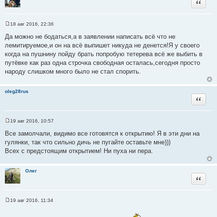
Цитата
ц
и
т
18 авг 2016, 22:36
С
а
о
Да можно не бодаться,а в заявлении написать всё что не
т
о
лемитируемое,и он на всё выпишет никуда не денется!Я у своего
б
ы
щ
когда на пушнину пойду брать попробую тетерева всё же выбить в
е
путёвке как раз одна строчка свободная осталась,сегодня просто
н
и
народу слишком много было не стал спорить.
е
oleg28rus
Цитата
19 авг 2016, 10:57
С
о
Все замолчали, видимо все готовятся к открытию! Я в эти дни на
о
гулянки, так что сильно дичь не пугайте оставьте мне)))
б
щ
Всех с предстоящим открытием! Ни пуха ни пера.
е
н
и
Олег
е
Цитата
19 авг 2016, 11:34
С
о
о