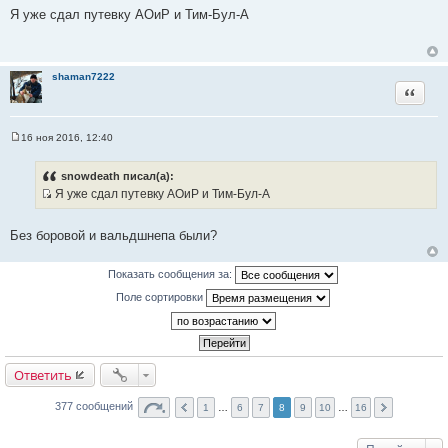
о
Я уже сдал путевку АОиР и Тим-Бул-А
о
б
щ
е
н
shaman7222
и
Цитата
е
16 ноя 2016, 12:40
С
о
о
snowdeath писал(а):
б
Я уже сдал путевку АОиР и Тим-Бул-А
щ
И
е
н
с
и
Без боровой и вальдшнепа были?
т
е
о
Показать сообщения за:
ч
н
Поле сортировки
и
к
ц
и
Ответить
т
а
377 сообщений
1
…
6
7
8
9
10
…
16
т
ы