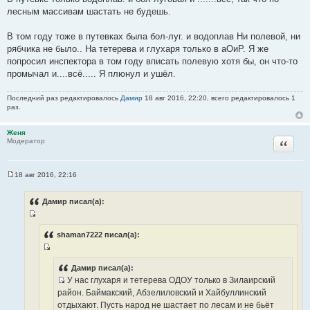
т
лесным массивам шастать не будешь.
т
ы
а
В том году тоже в путевках была бол-луг. и водоплав Ни полевой, ни
т
рябчика не было.. На тетерева и глухаря только в аОиР. Я же
ы
попросил инспектора в том году вписать полевую хотя бы, он что-то
промычал и....всё..... Я плюнул и ушёл.
Последний раз редактировалось
Дамир
18 авг 2016, 22:20, всего редактировалось 1
раз.
Женя
Цитата
Модератор
18 авг 2016, 22:16
С
о
о
Дамир писал(а):
б
щ
И
е
н
с
shaman7222 писал(а):
и
т
е
И
о
с
Дамир писал(а):
ч
У нас глухаря и тетерева ОДОУ только в Зилаирский
т
н
И
район. Баймакский, Абзелиловский и Хайбуллинский
о
и
с
отдыхают. Пусть народ не шастает по лесам и не бьёт
ч
к