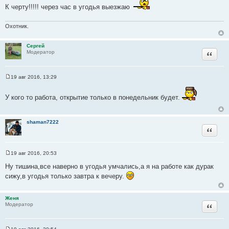
б
К черту!!!!! через час в угодья выезжаю
щ
е
н
Охотник.
и
е
Сергей
Цитата
Модератор
19 авг 2016, 13:29
С
о
о
У кого то работа, открытие только в понедельник будет.
б
щ
е
н
shaman7222
и
Цитата
е
19 авг 2016, 20:53
С
о
Ну тишина,все наверно в угодья умчались,а я на работе как дурак
о
сижу,в угодья только завтра к вечеру.
б
щ
е
н
Женя
и
Цитата
Модератор
е