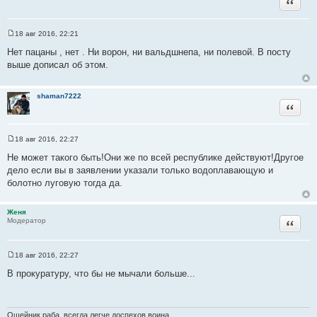
Цитата
е
18 авг 2016, 22:21
С
о
Нет пацаны , нет . Ни ворон, ни вальдшнепа, ни полевой. В посту
о
выше дописал об этом.
б
щ
е
н
shaman7222
и
Цитата
е
18 авг 2016, 22:27
С
о
Не может такого быть!Они же по всей республике действуют!Другое
о
дело если вы в заявлении указали только водоплавающую и
б
щ
болотно луговую тогда да.
е
н
и
Женя
е
Цитата
Модератор
18 авг 2016, 22:27
С
о
В прокуратуру, что бы не мычали больше...
о
б
щ
е
н
Ошейник раба, всегда легче доспехов воина...