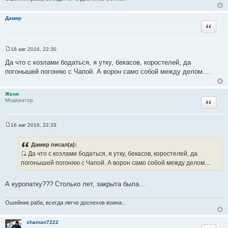
и
е
Дамир
Цитата
18 авг 2016, 22:30
С
о
Да что с козлами бодаться, я утку, бекасов, коростелей, да
о
погонышей погоняю с Чапой. А ворон само собой между делом....
б
щ
е
н
Женя
и
Цитата
Модератор
е
18 авг 2016, 22:33
С
о
о
Дамир писал(а):
б
Да что с козлами бодаться, я утку, бекасов, коростелей, да
щ
И
е
погонышей погоняю с Чапой. А ворон само собой между делом....
н
с
и
т
е
А куропатку??? Столько лет, закрыта была...
о
ч
Ошейник раба, всегда легче доспехов воина...
н
и
shaman7222
к