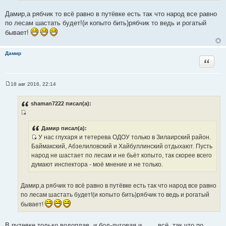
ч
Дамир,а рябчик то всё равно в путёвке есть так что народ все равно
н
по лесам шастать будет!(и копыто бить)рябчик то ведь и рогатый
и
бывает!
к
ц
Дамир
и
Цитата
т
а
т
18 авг 2016, 22:14
С
ы
о
о
shaman7222 писал(а):
б
щ
И
е
н
с
Дамир писал(а):
и
У нас глухаря и тетерева ОДОУ только в Зилаирский район.
т
е
И
Баймакский, Абзелиловский и Хайбуллинский отдыхают. Пусть
о
с
народ не шастает по лесам и не бьёт копыто, так скорее всего
ч
т
думают инспектора - моё мнение и не только.
н
о
и
ч
к
Дамир,а рябчик то всё равно в путёвке есть так что народ все равно
н
ц
по лесам шастать будет!(и копыто бить)рябчик то ведь и рогатый
и
и
бывает!
к
т
ц
а
В путевке только водоплав. и бол-луговая и .......всё, так что по
и