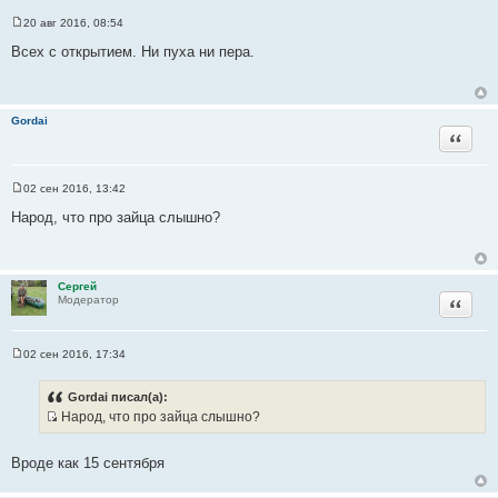
и
20 авг 2016, 08:54
С
т
о
Всех с открытием. Ни пуха ни пера.
а
о
б
т
щ
ы
е
н
Gordai
и
Цитата
е
02 сен 2016, 13:42
С
о
Народ, что про зайца слышно?
о
б
щ
е
н
Сергей
и
Цитата
Модератор
е
02 сен 2016, 17:34
С
о
о
Gordai писал(а):
б
Народ, что про зайца слышно?
щ
И
е
н
с
и
Вроде как 15 сентября
т
е
о