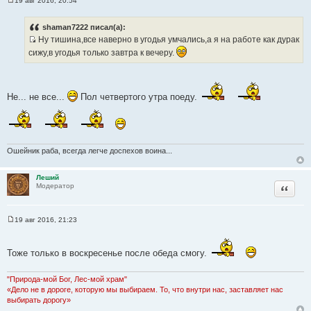
19 авг 2016, 20:54
С
о
о
shaman7222 писал(а):
б
Ну тишина,все наверно в угодья умчались,а я на работе как дурак
щ
И
е
сижу,в угодья только завтра к вечеру.
н
с
и
т
е
о
Не... не все...
Пол четвертого утра поеду.
ч
н
и
к
ц
Ошейник раба, всегда легче доспехов воина...
и
т
Леший
Цитата
а
Модератор
т
ы
19 авг 2016, 21:23
С
о
о
б
Тоже только в воскресенье после обеда смогу.
щ
е
н
"Природа-мой Бог, Лес-мой храм"
и
«Дело не в дороге, которую мы выбираем. То, что внутри нас, заставляет нас
е
выбирать дорогу»