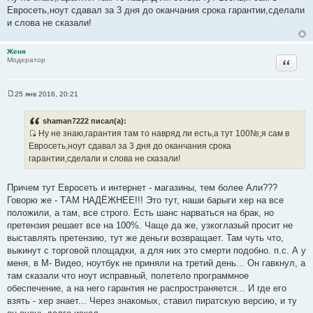
о
Евросеть,ноут сдавал за 3 дня до оканчания срока гарантии,сделали
б
щ
и слова не сказали!
е
н
и
Женя
е
Цитата
Модератор
25 янв 2016, 20:21
С
о
о
shaman7222 писал(а):
б
Ну не знаю,гарантия там то навряд ли есть,а тут 100№,я сам в
щ
И
е
Евросеть,ноут сдавал за 3 дня до оканчания срока
н
с
гарантии,сделали и слова не сказали!
и
т
е
о
Причем тут Евросеть и интернет - магазины, тем более Али???
ч
Говорю же - ТАМ НАДЁЖНЕЕ!!! Это тут, наши барыги хер на все
н
положили, а там, все строго. Есть шанс нарваться на брак, но
и
претензия решает все на 100%. Чаще да же, узкоглазый просит не
к
выставлять претензию, тут же деньги возвращает. Там чуть что,
ц
выкинут с торговой площадки, а для них это смерти подобно. п.с. А у
и
меня, в М- Видео, ноутбук не приняли на третий день... Он гавкнул, а
т
там сказали что ноут исправный, полетело программное
а
обеспечение, а на него гарантия не распространяется... И где его
т
взять - хер знает... Через знакомых, ставил пиратскую версию, и ту
ы