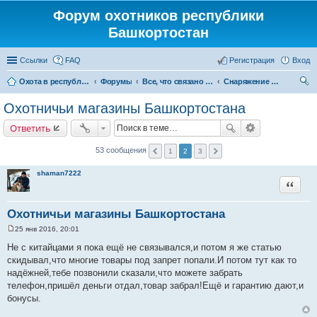
Форум охотников республики
Башкортостан
Ссылки
FAQ
Регистрация
Вход
Охота в республике Башкортостан
Форумы
Все, что связано с охотой
Снаряжение и экипировка для охоты
ои
Охотничьи магазины Башкортостана
ск
Ответить
53 сообщения
1
2
3
shaman7222
Цитата
Охотничьи магазины Башкортостана
25 янв 2016, 20:01
С
о
Не с китайцами я пока ещё не связывался,и потом я же статью
о
скидывал,что многие товары под запрет попали.И потом тут как то
б
щ
надёжней,тебе позвонили сказали,что можете забрать
е
телефон,пришёл деньги отдал,товар забрал!Ещё и гарантию дают,и
н
и
бонусы.
е