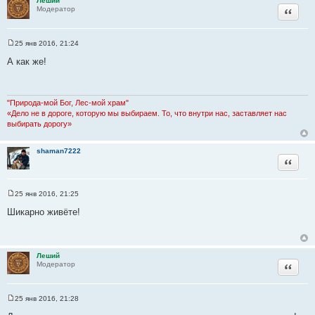
Леший
и
Цитата
Модератор
е
25 янв 2016, 21:24
С
о
А как же!
о
б
щ
е
н
"Природа-мой Бог, Лес-мой храм"
и
«Дело не в дороге, которую мы выбираем. То, что внутри нас, заставляет нас
е
выбирать дорогу»
shaman7222
Цитата
25 янв 2016, 21:25
С
о
Шикарно живёте!
о
б
щ
е
н
Леший
и
Цитата
Модератор
е
25 янв 2016, 21:28
С
о