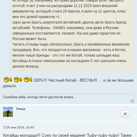
есть еще, jd, например. который дорогие товары шлет экспресс
и
и
почтой. я вот у них на распродаже 11.11.2015 взял внешний
к
т
аккумулятор, который стоил 20 баксов, я взял за 11 центов, плюс
ц
а
мне его домой привезли =).
и
т
одно дело брать ширпотреб китайский, другое дело брать бренд
т
ы
китайский. Телефоны - XIAMO, например, они даже в Россию
а
официально поставляются, Huawei. На них даже гарантия по
т
России может быть.
ы
Читать отзывы надо обязательно, брать у проверенных временем
продавцов. Все, что продается в наших магазинах - есть в Китае,
многие наши бренды - это тот же Китай, только шильдик наш.
Китайцы в плане электроники за последние 5 лет шагнули очень
далеко вперед.
100%!!! Честный Китай - ВЕСЧЬ!!! ... и за не большие
деньги.
Ошейник раба, всегда легче доспехов воина...
Тимур
Цитата
26 янв 2016, 23:40
С
о
Китайцы молодцы!!! Сужу по своей машине! Тьфу-тьфу-тьфу! Также