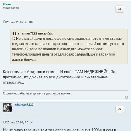
Женя
Цитата
Модератор
25 янв 2016, 20:06
С
о
о
shaman7222 писал(а):
б
Не с китайцами я пока ещё не связывался,и потом я же статью
щ
И
е
скидывал,что многие товары под запрет попали.И потом тут как то
н
с
надёжней,тебе позвонили сказали,что можете забрать
и
т
е
телефон,пришёл деньги отдал,товар забрал!Ещё и гарантию
о
дают,и бонусы.
ч
н
Как возили с Али, так и возят... И ещё - ТАМ НАДЕЖНЕЙ!!! За
и
претензию, их дрючат во все дыхательные и пихательные
к
отверстия...
ц
и
Ошейник раба, всегда легче доспехов воина...
т
а
shaman7222
т
Цитата
ы
25 янв 2016, 20:14
С
о
Ну не знаю,гарантия там то навряд ли есть,а тут 100№,я сам в