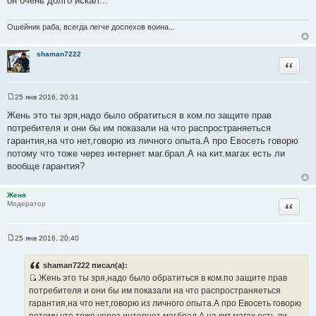
он очень долго искал...
Ошейник раба, всегда легче доспехов воина...
shaman7222
Цитата
25 янв 2016, 20:31
С
о
Жень это ты зря,надо было обратиться в ком.по защите прав
о
потребителя и они бы им показали на что распространяеться
б
щ
гарантия,на что нет,говорю из личного опыта.А про Евосеть говорю
е
потому что тоже через интернет маг.брал.А на кит.магах есть ли
н
и
вообще гарантия?
е
Женя
Цитата
Модератор
25 янв 2016, 20:40
С
о
о
shaman7222 писал(а):
б
Жень это ты зря,надо было обратиться в ком.по защите прав
щ
И
е
потребителя и они бы им показали на что распространяеться
н
с
гарантия,на что нет,говорю из личного опыта.А про Евосеть говорю
и
т
е
потому что тоже через интернет маг.брал.А на кит.магах есть ли