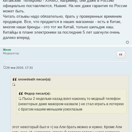
китайский. Телефоны - XIAMO, например, они даже в Россию
а
официально поставляются, Huawei. На них даже гарантия по России
т
может быть.
ы
Читать отзывы надо обязательно, брать у проверенных временем
продавцов. Все, что продается в наших магазинах - есть в Китае,
многие наши бренды - это тот же Китай, только шильдик наш.
Китайцы в плане электроники за последние 5 лет шагнули очень
далеко вперед.
Женя
Цитата
Модератор
26 янв 2016, 17:31
С
о
о
snowdeath писал(а):
б
щ
И
е
н
с
Федор писал(а):
и
Пысы 2 недельки назад взял наконец то модный телефон
т
е
И
(некоторые даже мажором назвали ) не стал играть в лотерею
о
с
с братом нашим меньшим узкоглазым
ч
т
н
о
и
ч
к
этот некоторый был я =) на Али брать можно и нужно. Кроме Али
н
ц