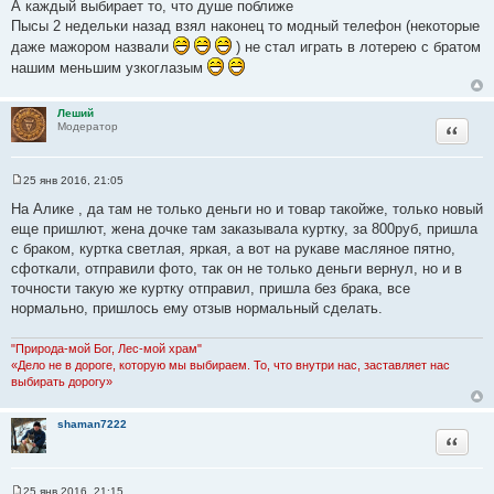
А каждый выбирает то, что душе поближе
Пысы 2 недельки назад взял наконец то модный телефон (некоторые
даже мажором назвали
) не стал играть в лотерею с братом
нашим меньшим узкоглазым
Леший
Цитата
Модератор
25 янв 2016, 21:05
С
о
На Алике , да там не только деньги но и товар такойже, только новый
о
еще пришлют, жена дочке там заказывала куртку, за 800руб, пришла
б
щ
с браком, куртка светлая, яркая, а вот на рукаве масляное пятно,
е
сфоткали, отправили фото, так он не только деньги вернул, но и в
н
и
точности такую же куртку отправил, пришла без брака, все
е
нормально, пришлось ему отзыв нормальный сделать.
"Природа-мой Бог, Лес-мой храм"
«Дело не в дороге, которую мы выбираем. То, что внутри нас, заставляет нас
выбирать дорогу»
shaman7222
Цитата
25 янв 2016, 21:15