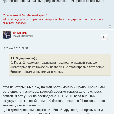
Да нее не совсем, как ты представляешь, шикарного то нет ничего!
о
б
щ
е
н
"Природа-мой Бог, Лес-мой храм"
и
«Дело не в дороге, которую мы выбираем. То, что внутри нас, заставляет нас
е
выбирать дорогу»
snowdeath
Цитата
Администратор
26 янв 2016, 09:51
С
о
о
Федор писал(а):
б
Пысы 2 недельки назад взял наконец то модный телефон
щ
И
е
(некоторые даже мажором назвали ) не стал играть в лотерею с
н
с
братом нашим меньшим узкоглазым
и
т
е
о
ч
этот некоторый был я =) на Али брать можно и нужно. Кроме Али
н
есть еще, jd, например. который дорогие товары шлет экспресс
и
почтой. я вот у них на распродаже 11.11.2015 взял внешний
к
аккумулятор, который стоил 20 баксов, я взял за 11 центов, плюс
ц
мне его домой привезли =).
и
одно дело брать ширпотреб китайский, другое дело брать бренд
т