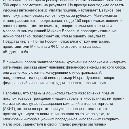
500 евро и посмотреть на результат. Но прежде необходимо создать
удобный интернет-сервис уплаты пошлин, настаивает Евтухов: без
него покупатели откажутся от покупок за рубежом. Минкомсвязи
готово рассмотреть предложение, но до 150 евро никаких пошлин и
налогов предлагает не взимать, говорит замминистра связи и
массовых коммуникаций Михаил Евраев. А проводить снижение
нужно поэтапно, продолжает он, чтобы оценить результат.
Представитель «Почты России» отказался от комментариев,
представители Минфина и ФТС не ответили на запросы
«Ведомостей».
В снижении порога заинтересованы крупнейшие российские интернет-
ритейлеры, рассказывает чиновник финансово-экономического блока,
они давно жалуются на конкуренцию с иностранцами. А
поддерживает их первый вице-премьер Игорь Шувалов, говорят
федеральный чиновник и сотрудник аппарата правительства
Напомним, что главным лоббистом такого ужесточения правил
покупок товаров гражданами нашей страны в иностранных интернет-
магазинах выступает Ассоциация компаний интернет-торговли
(АКИТ), которая на протяжении уже не первого года пытается
протолкнуть идеи то повышения пошлин за такие покупки, то
блокировки информационных посредников иностранных интернет-
магазинов, задействуя в своих планах ресурсы различных