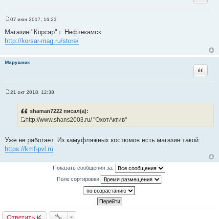
07 июн 2017, 16:23
С
о
Магазин "Корсар" г. Нефтекамск
о
http://korsar-mag.ru/store/
б
щ
е
н
Марушник
и
Цитата
е
21 окт 2018, 12:38
С
о
о
shaman7222 писал(а):
б
http://www.shans2003.ru/ "ОхотАктив"
щ
И
е
н
с
и
Уже не работает. Из камуфляжных костюмов есть магазин такой:
т
е
https://kmf-pvl.ru
о
ч
Показать сообщения за:
н
и
Поле сортировки
к
ц
и
т
Ответить