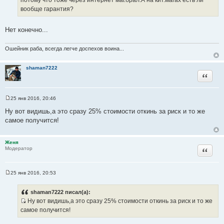
о
вообще гарантия?
ч
н
Нет конечно...
и
к
Ошейник раба, всегда легче доспехов воина...
ц
и
shaman7222
т
Цитата
а
т
ы
25 янв 2016, 20:46
С
о
Ну вот видишь,а это сразу 25% стоимости откинь за риск и то же
о
самое получится!
б
щ
е
н
Женя
и
Цитата
Модератор
е
25 янв 2016, 20:53
С
о
о
shaman7222 писал(а):
б
Ну вот видишь,а это сразу 25% стоимости откинь за риск и то же
щ
И
е
самое получится!
н
с
и