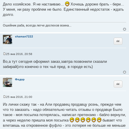
т
е
Дело хозяйское. Я не настаиваю...
Хочешь дороже брать - бери...
о
У меня, ни разу проблем не было. Единственный недостаток - ждать
ч
долго.
н
и
Ошейник раба, всегда легче доспехов воина...
к
ц
shaman7222
и
Цитата
т
а
т
25 янв 2016, 20:58
С
ы
о
Во,а тут сегодня оформил заказ,завтра позвонили сказали
о
забирай(это конечно о тех чьё пред. в городе есть)
б
щ
е
н
Федор
и
Цитата
е
25 янв 2016, 21:00
С
о
Из лички скажу так - на Али продавец продавцу рознь, прежде чем
о
что то заказать - надо обязательно читать отзывы о продавце Было
б
щ
такое - моя посылка потерялась, написал претензию - бабло вернули,
е
а через неделю пришла моя посылка
бывает что
н
и
влетаешь на откровенное фуфло - это лотерея не больше не меньше
е