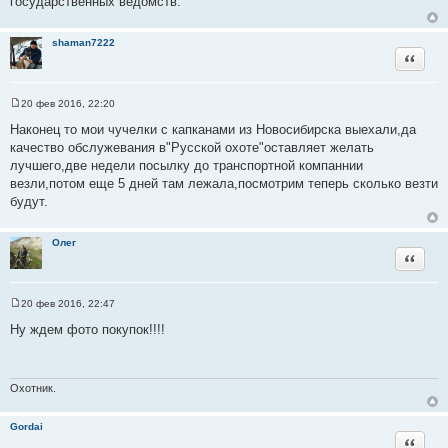
государственных ведомств.
shaman7222
Цитата
20 фев 2016, 22:20
С
о
Наконец то мои чучелки с капканами из Новосибирска выехали,да
о
качество обслужевания в"Русской охоте"оставляет желать
б
щ
лучшего,две недели посылку до транспортной компаннии
е
везли,потом еще 5 дней там лежала,посмотрим теперь сколько везти
н
и
будут.
е
Олег
Цитата
20 фев 2016, 22:47
С
о
Ну ждем фото покупок!!!!
о
б
щ
е
н
Охотник.
и
е
Gordai
Цитата