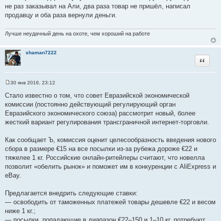
о
не раз заказывал на Али, два раза товар не пришёл, написал
б
щ
продавцу и оба раза вернули деньги.
е
н
и
Лучше неудачный день на охоте, чем хороший на работе
е
shaman7222
Цитата
30 янв 2016, 23:12
С
о
Стало известно о том, что совет Евразийской экономической
о
комиссии (постоянно действующий регулирующий орган
б
щ
Евразийского экономического союза) рассмотрит новый, более
е
жесткий вариант регулирования трансграничной интернет-торговли.
н
и
е
Как сообщает Ъ, комиссия оценит целесообразность введения нового
сбора в размере €15 на все посылки из-за рубежа дороже €22 и
тяжелее 1 кг. Российские онлайн-ритейлеры считают, что новелла
позволит «обелить рынок» и поможет им в конкуренции с AliExpress и
eBay.
Предлагается внедрить следующие ставки:
— освободить от таможенных платежей товары дешевле €22 и весом
ниже 1 кг.;
— посылки, попадающие в диапазон €22–150 и 1–10 кг, потребуют