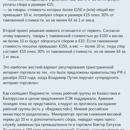
уплаты сбора в размере €15;
— за товары, стоимость которых более €150 и (или) общий вес
превышает 10 кг, потребуют сбора в размере €15 плюс 30% от
таможенной стоимости, но не менее €4 за 1 кг веса.
Второй проект решения немного отличается от первого. Согласно
этому варианту, товары с таможенной стоимостью до €150 и весом
не более 10 кг будут облагаться сбором в €10. Если таможенная
стоимость посылок превышает €150, а вес — более 10 кг, тогда сбор
составит €10 плюс 30% от таможенной стоимости, но не менее €4 за
1 кг веса.
Это наиболее жесткий вариант регулирования трансграничной
интернет-торговли из тех, что были предложены правительству РФ с
декабря 2013 года, когда Владимир Путин поручил «упорядочить
интернет-торговлю»
Как сообщают Ведомости, члены рабочей группы из Казахстана и
Белоруссии в целом предложения ЕЭК поддержали, Армения
позицию пока не представила, следует из протокола заседания
рабочей группы (есть у «Ведомостей»). Мнения российских
министерств разделились. Минпромторг против снижения весовой
нормы до 10 кг и дополнительного сбора, передал через пресс-
службу замминистра промышленности и торговли Виктор Евтухов.
Да и порог в 150 евро чересчур жесткий. Снизить сначала можно до