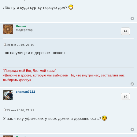
С
о
Лёх ну и куда куртку первую дел?
о
б
щ
е
н
Леший
и
Цитата
Модератор
е
25 янв 2016, 21:19
С
о
так на улице и в деревне таскает.
о
б
щ
е
н
"Природа-мой Бог, Лес-мой храм"
и
«Дело не в дороге, которую мы выбираем. То, что внутри нас, заставляет нас
е
выбирать дорогу»
shaman7222
Цитата
25 янв 2016, 21:21
С
о
У вас что,у уфимских у всех домик в деревне есть?
о
б
щ
е
н