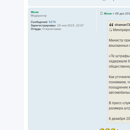
Женя
Женя
»
08 дек 201
Модератор
С
о
Сообщения:
5276
о
shaman72
Зарегистрирован:
19 ноя 2015, 22:07
б
Откуда:
Стерлитамак
Минприрод
щ
И
е
н
с
Министр при
и
т
е
взысканных
о
ч
«Те штрафы,
н
задержали б
и
общественну
к
ц
Как уточнил
и
понимаем, ч
т
поощрение м
а
автомобильн
т
ы
В пресс-слу
размера штр
8 декабря 20