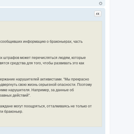
Цитата
, сообщивших информацию о браконьерах, часть
тих штрафов может перечисляться людям, которые
тся средства для того, чтобы развивать это как
адержание нарушителей активистами. “Мы прекрасно
подвергнуть свою жизнь серьезной опасности. Поэтому
имке нарушителя. Например, за данные об
авных действий".
раждане могут поощряться, отталкиваясь не только от
ти браконьер.