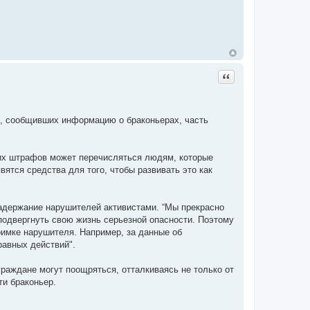
Цитата
м, сообщивших информацию о браконьерах, часть
тих штрафов может перечисляться людям, которые
ятся средства для того, чтобы развивать это как
задержание нарушителей активистами. “Мы прекрасно
 подвергнуть свою жизнь серьезной опасности. Поэтому
оимке нарушителя. Например, за данные об
авных действий".
граждане могут поощряться, отталкиваясь не только от
ти браконьер.