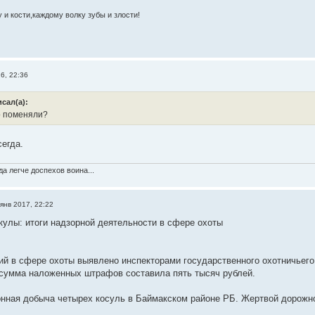
 и кости,каждому волку зубы и злости!
6, 22:36
исал(а):
о поменяли?
сегда.
а легче доспехов воина...
янв 2017, 22:22
кулы: итоги надзорной деятельности в сфере охоты
й в сфере охоты выявлено инспекторами государственного охотничьего
сумма наложенных штрафов составила пять тысяч рублей.
нная добыча четырех косуль в Баймакском районе РБ. Жертвой дорожно