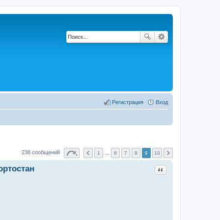
Регистрация
Вход
238 сообщений
1
…
6
7
8
9
10
ортостан
Цитата