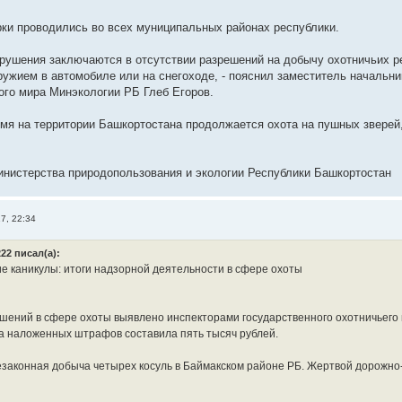
ки проводились во всех муниципальных районах республики.
рушения заключаются в отсутствии разрешений на добычу охотничьих ре
ужием в автомобиле или на снегоходе, - пояснил заместитель начальни
ого мира Минэкологии РБ Глеб Егоров.
мя на территории Башкортостана продолжается охота на пушных зверей, 
нистерства природопользования и экологии Республики Башкортостан
7, 22:34
22 писал(а):
е каникулы: итоги надзорной деятельности в сфере охоты
шений в сфере охоты выявлено инспекторами государственного охотничьего 
 наложенных штрафов составила пять тысяч рублей.
законная добыча четырех косуль в Баймакском районе РБ. Жертвой дорожно