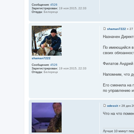
е
о
Сообщения:
4526
р
Зарегистрирован:
19 ноя 2015, 22:33
м
Откуда:
Белорецк
а
ц
и
я
п
shaman7222
»
27 
о
С
л
о
Назначен Директ
ь
о
з
б
о
щ
По имеющийся в 
в
е
а
своих обязанност
н
т
и
shaman7222
е
е
л
Филатов Андрей 
Сообщения:
4526
я
Зарегистрирован:
19 ноя 2015, 22:33
s
Откуда:
Белорецк
n
Напомним, что д
o
w
d
Его сменила на 
e
по управлению и
a
t
h
odessit
»
28 дек 2
С
о
Что на что поме
о
б
щ
е
н
Лучше 10 минут пеш
и