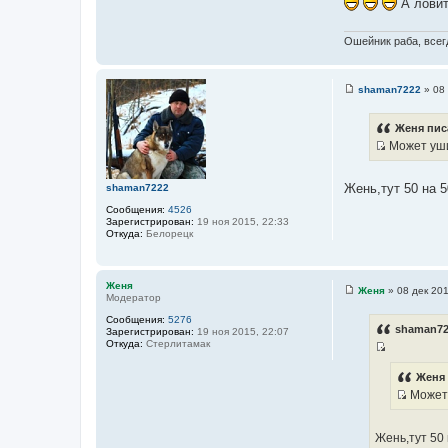
А ловит
Ошейник раба, всегд
shaman7222
»
08 
С
о
о
Женя пис
б
Может уши
щ
И
е
н
с
и
Жень,тут 50 на 
shaman7222
т
е
Сообщения:
4526
о
Зарегистрирован:
19 ноя 2015, 22:33
ч
Откуда:
Белорецк
н
и
к
Женя
Женя
»
08 дек 201
Модератор
С
ц
о
Сообщения:
5276
и
о
shaman72
Зарегистрирован:
19 ноя 2015, 22:07
б
т
Откуда:
Стерлитамак
щ
а
И
е
н
т
с
Женя 
и
ы
Может 
т
е
И
о
с
ч
Жень,тут 50 
т