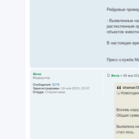
Рейдовые провер
- Выявленные на
расчехленным ор
объектов животн
В настоящее вре
Пресс-служба Ми
Женя
Женя
»
09 янв 201
Модератор
С
о
Сообщения:
5276
о
shaman72
Зарегистрирован:
19 ноя 2015, 22:07
б
Откуда:
Стерлитамак
Новогодни
щ
И
е
н
с
и
т
е
Восемь нару
о
Общая сумма
ч
н
Выявлена не
и
стал лось.
к