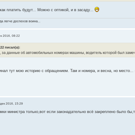
как платить будут... Можно с оптикой, и в засаду...
а легче доспехов воина...
ек 2016, 08:22
22 писал(а):
 за данные об автомобильных номерах машины, водитель которой был заме
ал тут мою историю с обращением. Там и номера, и весна, но место... м
дек 2016, 15:29
мки министра только,вот если законадательно всё закреплено было бы,т