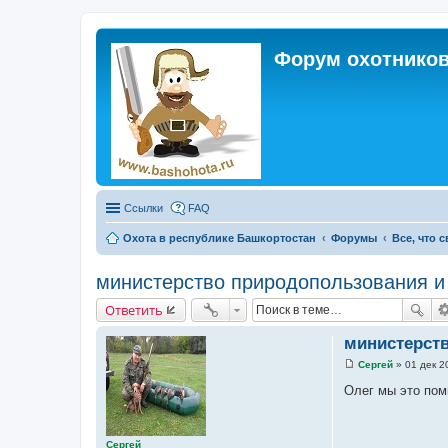
Форум охотников
Ссылки
FAQ
Охота в республике Башкортостан
Форумы
Все, что 
министерство природопользования и
Ответить
министерств
Сергей
»
01 дек 2
С
о
Олег мы это пом
о
б
щ
е
Сергей
н