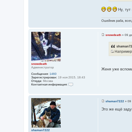
н
о
и
Ну, тут 
ч
к
н
ц
и
Ошейник раба, всегд
и
к
т
ц
а
snowdeath
»
09 д
и
т
С
т
о
ы
о
shaman72
а
б
Например,
т
щ
И
е
ы
н
с
и
snowdeath
т
е
Администратор
Женя уже вспомин
о
Сообщения:
1460
ч
Зарегистрирован:
19 ноя 2015, 18:43
Откуда:
Москва
н
Контактная информация:
и
К
о
к
н
ц
т
shaman7222
»
09 
а
и
С
к
о
т
Это же ещё заду
т
о
н
а
б
а
щ
т
я
е
и
ы
н
н
и
shaman7222
ф