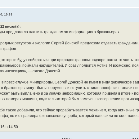
6, 19:38
22 писал(а):
ы предложило платить гражданам за информацию о браконьерах
родных ресурсов и экологии Сергей Донской предложил отдавать гражданам
 штрафов.
 которые будут собираться при природоохранном надзоре, какая-то часть э
раконьеров, поймали нарушителей. И сразу появится мотив. И возможно, появя
ю инспекцию», — сказал Донской.
и в пресс-службе Минприроды, Сергей Донской не имел в виду физическое з
то браконьеры могут быть вооружены и вступить с ними в конфликт - значит 
ожет быть выплачено и за любую информацию, которая привела в итоге к по
ых номерах машины, водитель которой был замечен в совершении противопр
жбе также добавили, что сейчас прорабатывается механизм, когда активные г
афа, но и от размера финансового ущерба, который нанес или не смог нанес
16 в 14:50