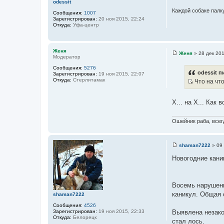
odessit
е
Каждой собаке палку
Сообщения:
1007
Зарегистрирован:
20 ноя 2015, 22:24
Откуда:
Уфа-центр
Женя
Женя
»
28 дек 201
Модератор
С
о
Сообщения:
5276
о
odessit п
Зарегистрирован:
19 ноя 2015, 22:07
б
Откуда:
Стерлитамак
Что на чт
щ
И
е
н
с
и
Х... на Х... Как в
т
е
о
Ошейник раба, всегд
ч
н
и
shaman7222
»
09 
С
к
о
Новогодние кани
ц
о
б
и
щ
т
е
Восемь нарушени
н
а
и
каникул. Общая 
shaman7222
т
е
ы
Сообщения:
4526
Зарегистрирован:
19 ноя 2015, 22:33
Выявлена незако
Откуда:
Белорецк
стал лось.