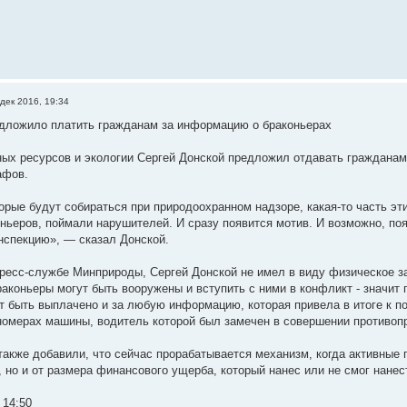
дек 2016, 19:34
дложило платить гражданам за информацию о браконьерах
ых ресурсов и экологии Сергей Донской предложил отдавать граждана
афов.
орые будут собираться при природоохранном надзоре, какая-то часть э
ньеров, поймали нарушителей. И сразу появится мотив. И возможно, появ
спекцию», — сказал Донской.
пресс-службе Минприроды, Сергей Донской не имел в виду физическое 
раконьеры могут быть вооружены и вступить с ними в конфликт - значит
 быть выплачено и за любую информацию, которая привела в итоге к п
омерах машины, водитель которой был замечен в совершении противопр
также добавили, что сейчас прорабатывается механизм, когда активные 
 но и от размера финансового ущерба, который нанес или не смог нанес
 14:50