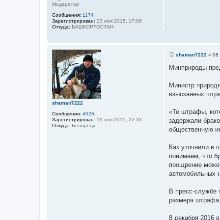
Модератор
и
е
Сообщения:
1174
Зарегистрирован:
23 ноя 2015, 17:06
Откуда:
БАШКОРТОСТАН
shaman7222
»
08 
С
о
Минприроды пре
о
б
щ
Министр природн
е
взысканных штр
н
и
shaman7222
е
«Те штрафы, кот
Сообщения:
4526
Зарегистрирован:
19 ноя 2015, 22:33
задержали брако
Откуда:
Белорецк
общественную ин
Как уточнили в 
понимаем, что б
поощрение может
автомобильных н
В пресс-службе 
размера штрафа,
8 декабря 2016 в