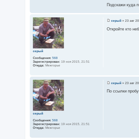
т
к
Подскажи куда п
т
ы
ц
а
и
т
т
серый
»
23 авг 20
ы
С
а
о
Откройте кто не
т
о
б
ы
щ
е
н
и
серый
е
Сообщения:
568
Зарегистрирован:
19 ноя 2015, 21:51
Откуда:
Межгорье
серый
»
23 авг 20
С
о
По ссылки пробую
о
б
щ
е
н
и
серый
е
Сообщения:
568
Зарегистрирован:
19 ноя 2015, 21:51
Откуда:
Межгорье