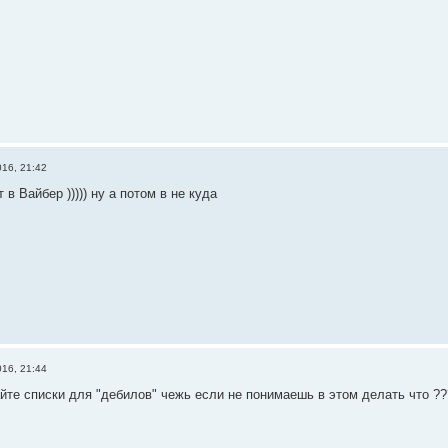
016, 21:42
в Вайбер ))))) ну а потом в не куда
016, 21:44
айте списки для "дебилов" чежь если не понимаешь в этом делать что ??