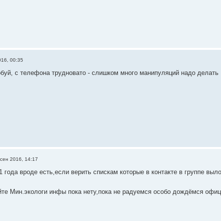
016, 00:35
обуй, с телефона трудновато - слишком много манипуляций надо делать
 сен 2016, 14:17
 1 года вроде есть,если верить спискам которые в контакте в группе вы
йте Мин.экологи инфы пока нету,пока не радуемся особо дождёмся оф