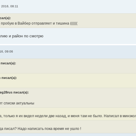
г 2016, 08:11
сал(а):
пробую в Вайбер отправляет и тишина ((((((
лию и район по смотрю
16, 09:06
 писал(а):
n писал(а):
eg28rus писал(а):
ит списки актуальны
а, только я их видел недели две назад, и меня там не было. Написал в минэк
да писал? Надо написать пока время не ушло !