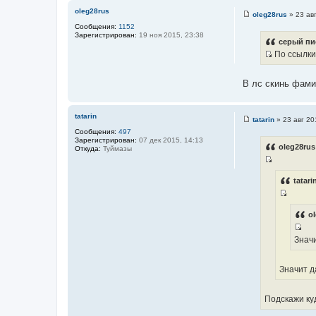
oleg28rus
oleg28rus
»
23 ав
С
Сообщения:
1152
о
Зарегистрирован:
19 ноя 2015, 23:38
о
серый пи
б
По ссылки 
щ
И
е
н
с
и
В лс скинь фами
т
е
о
ч
tatarin
tatarin
»
23 авг 20
С
н
Сообщения:
497
о
и
Зарегистрирован:
07 дек 2015, 14:13
о
oleg28rus
Откуда:
Туймазы
б
к
щ
ц
И
е
н
и
с
tatari
и
т
т
е
И
а
о
с
ol
т
ч
т
ы
н
И
Знач
о
и
с
ч
к
т
н
Значит д
ц
о
и
и
ч
к
т
Подскажи ку
н
ц
а
и