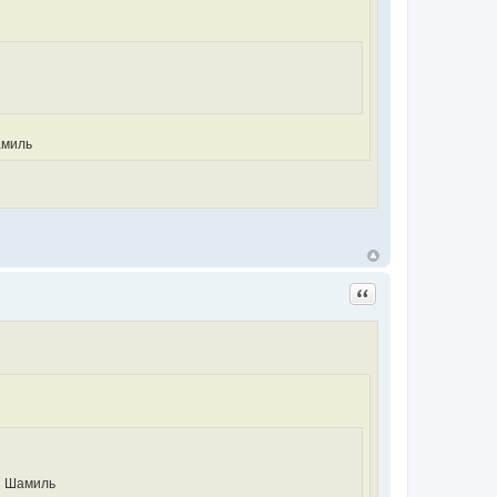
амиль
Цитата
н Шамиль