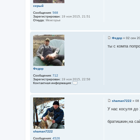
н
и
серый
е
Сообщения:
568
Зарегистрирован:
19 ноя 2015, 21:51
Откуда:
Межгорье
Федор
»
02 сен 2
С
о
ты с компа попр
о
б
щ
е
н
и
Федор
е
Сообщения:
712
Зарегистрирован:
19 ноя 2015, 22:58
Контактная информация:
К
о
н
т
shaman7222
»
08
а
С
к
о
У нас косуля до
т
о
н
б
а
щ
я
братишкин,на са
е
и
н
н
и
shaman7222
ф
е
о
Сообщения:
4526
р