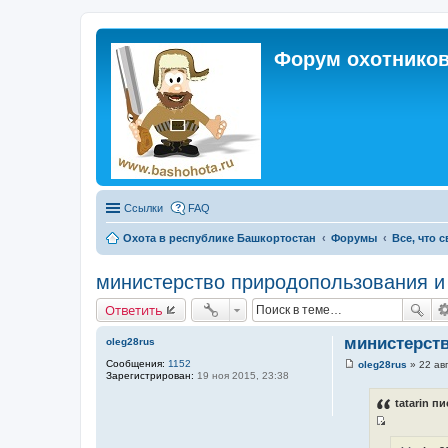
Форум охотников
Ссылки
FAQ
Охота в республике Башкортостан
Форумы
Все, что 
министерство природопользования и
Ответить
министерств
oleg28rus
Сообщения:
1152
oleg28rus
»
22 ав
С
Зарегистрирован:
19 ноя 2015, 23:38
о
о
tatarin пи
б
щ
И
е
н