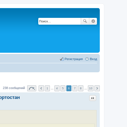
Регистрация
Вход
238 сообщений
1
…
4
5
6
7
8
…
10
ортостан
Цитата