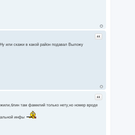
Цитата
 Ну или скажи в какой район подавал Выложу
Цитата
ложили,блин там фамилий только нету,но номер вроде
ицальной инфы