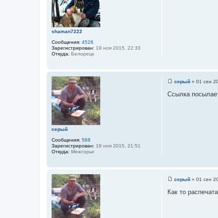
н
б
а
щ
я
е
и
н
н
и
shaman7222
ф
е
о
Сообщения:
4526
р
Зарегистрирован:
19 ноя 2015, 22:33
м
Откуда:
Белорецк
а
ц
и
я
п
серый
»
01 сен 2
о
С
л
о
Ссылка посылает 
ь
о
з
б
о
щ
в
е
а
н
т
и
серый
е
е
л
Сообщения:
568
я
Зарегистрирован:
19 ноя 2015, 21:51
s
Откуда:
Межгорье
n
o
w
d
e
серый
»
01 сен 2
a
С
t
о
Как то распечат
h
о
б
щ
е