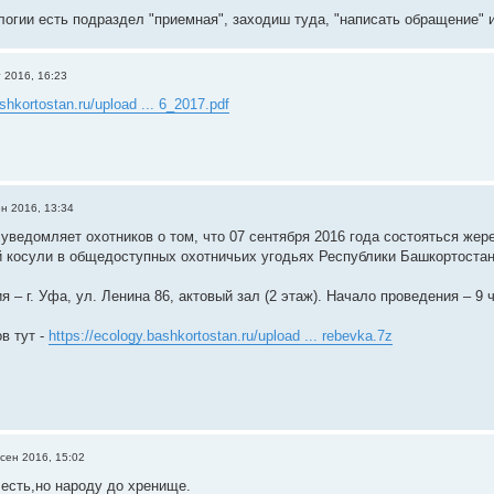
логии есть подраздел "приемная", заходиш туда, "написать обращение" 
г 2016, 16:23
shkortostan.ru/upload ... 6_2017.pdf
ен 2016, 13:34
уведомляет охотников о том, что 07 сентября 2016 года состояться жер
й косули в общедоступных охотничьих угодьях Республики Башкортостан
 – г. Уфа, ул. Ленина 86, актовый зал (2 этаж). Начало проведения – 9 ч
в тут -
https://ecology.bashkortostan.ru/upload ... rebevka.7z
 сен 2016, 15:02
 есть,но народу до хренище.