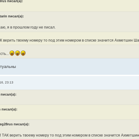
8rus писал(а):
tarin писал(а):
аю, я в прошлом году не писал.
 верить твоему номеру то под этим номером в списке значится Ахметшин Ш
сть...
ктуальны
16, 23:13
 писал(а):
n писал(а):
eg28rus писал(а):
 ТАК верить твоему номеру то под этим номером в списке значится Ахметши