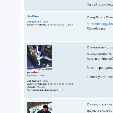
и
т
к
На сайте минэко
т
ы
ц
а
и
т
oleg28rus
т
oleg28rus
»
25 ав
ы
С
а
Сообщения:
1152
о
https://ecology.ba
Зарегистрирован:
19 ноя 2015, 23:38
о
т
Жеребьевка
б
ы
щ
е
н
и
е
snowdeath
»
01 с
С
о
Минэкологии РБ 
о
лося и сибирско
б
щ
е
Место проведения
н
и
snowdeath
е
Администратор
список участнико
Сообщения:
1460
Зарегистрирован:
19 ноя 2015, 18:43
Откуда:
Москва
Контактная информация:
К
о
н
т
shaman7222
»
01
а
С
к
о
Да,мы в списках
т
о