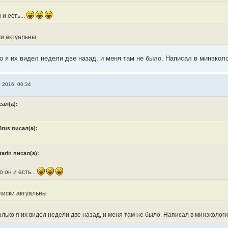
 и есть...
ки актуальны
ко я их видел недели две назад, и меня там не было. Написал в минэкол
г 2016, 00:34
сал(а):
8rus писал(а):
tarin писал(а):
о он и есть...
писки актуальны
олько я их видел недели две назад, и меня там не было. Написал в минэколог