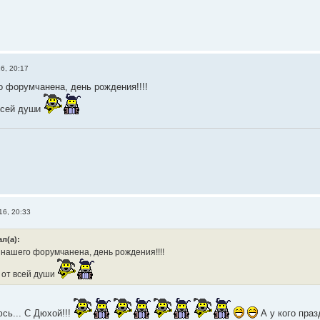
6, 20:17
о форумчанена, день рождения!!!!
всей души
16, 20:33
л(а):
нашего форумчанена, день рождения!!!!
от всей души
сь... С Дюхой!!!
А у кого праз