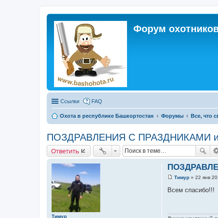
Форум охотников
Ссылки
FAQ
Охота в республике Башкортостан
Форумы
Все, что 
ПОЗДРАВЛЕНИЯ С ПРАЗДНИКАМИ 
Ответить
ПОЗДРАВЛЕ
Тимур
»
22 янв 20
С
о
Всем спасибо!!!
о
б
щ
е
Тимур
н