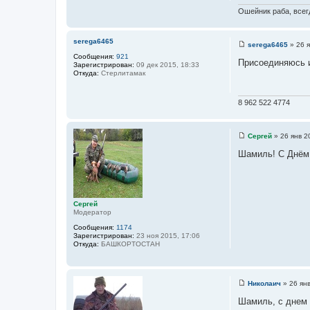
е
а
н
Ошейник раба, всегд
т
и
е
е
л
я
serega6465
serega6465
»
26 я
s
С
Сообщения:
921
n
о
Присоединяюсь и 
Зарегистрирован:
09 дек 2015, 18:33
o
о
Откуда:
Стерлитамак
w
б
d
щ
e
е
a
н
8 962 522 4774
t
и
h
е
Сергей
»
26 янв 2
С
о
Шамиль! С Днём 
о
б
щ
е
н
и
Сергей
е
Модератор
Сообщения:
1174
Зарегистрирован:
23 ноя 2015, 17:06
Откуда:
БАШКОРТОСТАН
Николаич
»
26 ян
С
о
Шамиль, с днем 
о