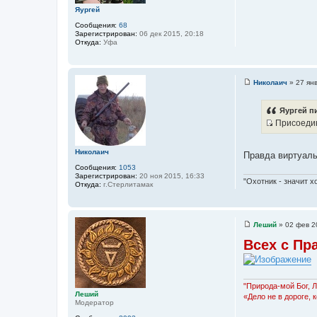
и
Яургей
е
Сообщения:
68
Зарегистрирован:
06 дек 2015, 20:18
Откуда:
Уфа
Николаич
»
27 ян
С
о
о
Яургей пи
б
Присоедин
щ
И
е
н
с
и
Николаич
Правда виртуальн
т
е
Сообщения:
1053
о
Зарегистрирован:
20 ноя 2015, 16:33
"Охотник - значит х
ч
Откуда:
г.Стерлитамак
н
и
к
Леший
»
02 фев 2
С
ц
о
Всех с Пр
и
о
б
т
щ
а
е
н
т
"Природа-мой Бог, 
и
Леший
«Дело не в дороге, 
ы
е
Модератор