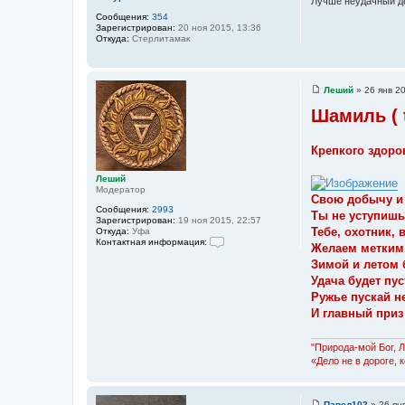
Лучше неудачный де
и
Сообщения:
354
е
Зарегистрирован:
20 ноя 2015, 13:36
Откуда:
Стерлитамак
Леший
»
26 янв 2
С
о
Шамиль ( t
о
б
щ
Крепкого здоров
е
н
и
Леший
е
Модератор
Свою добычу и
Сообщения:
2993
Ты не уступишь
Зарегистрирован:
19 ноя 2015, 22:57
Тебе, охотник, 
Откуда:
Уфа
Контактная информация:
Желаем метким 
К
Зимой и летом 
о
н
Удача будет пус
т
Ружье пускай не
а
к
И главный приз 
т
н
а
"Природа-мой Бог, 
я
«Дело не в дороге, 
и
н
ф
о
Павел102
»
26 ян
р