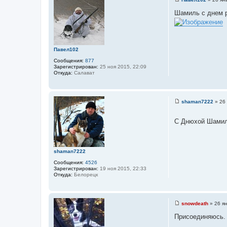
С
м
о
Шамиль с днем 
а
о
ц
б
и
щ
я
е
п
н
о
и
л
Павел102
е
ь
Сообщения:
877
з
Зарегистрирован:
25 ноя 2015, 22:09
о
Откуда:
Салават
в
а
т
е
л
shaman7222
»
26 
я
С
Л
о
е
о
С Днюхой Шами
ш
б
и
щ
й
е
н
и
shaman7222
е
Сообщения:
4526
Зарегистрирован:
19 ноя 2015, 22:33
Откуда:
Белорецк
snowdeath
»
26 я
С
о
Присоединяюсь.
о
б