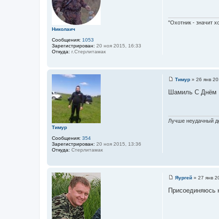
б
щ
е
н
"Охотник - значит х
и
Николаич
е
Сообщения:
1053
Зарегистрирован:
20 ноя 2015, 16:33
Откуда:
г.Стерлитамак
Тимур
»
26 янв 20
С
о
Шамиль С Днём Р
о
б
щ
е
н
Лучше неудачный де
и
Тимур
е
Сообщения:
354
Зарегистрирован:
20 ноя 2015, 13:36
Откуда:
Стерлитамак
Яургей
»
27 янв 2
С
о
Присоединяюсь к
о
б
щ
е
н