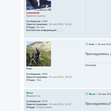
щ
е
н
и
snowdeath
е
Администратор
Сообщения:
1460
Зарегистрирован:
19 ноя 2015, 18:43
Откуда:
Москва
Контактная информация:
К
о
н
т
Олег
»
26 янв 201
а
С
к
о
т
о
Присоединяюсь к
н
б
а
щ
я
е
и
н
Охотник.
н
и
Олег
ф
е
о
Сообщения:
1864
р
Зарегистрирован:
22 ноя 2015, 19:23
м
Откуда:
Уфа
а
ц
и
я
п
Женя
Женя
»
26 янв 201
о
Модератор
С
л
о
Сообщения:
5276
ь
о
Присоединяюсь!!
Зарегистрирован:
19 ноя 2015, 22:07
з
б
Откуда:
Стерлитамак
о
щ
в