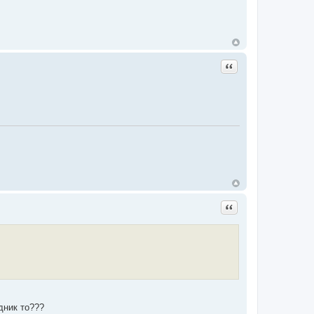
Цитата
Цитата
дник то???