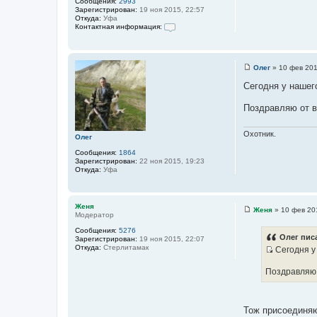
Сообщения:
2993
Зарегистрирован:
19 ноя 2015, 22:57
Откуда:
Уфа
Контактная информация:
К
о
н
т
Олег
»
10 фев 201
а
С
к
о
Сегодня у нашег
т
о
н
б
а
Поздравляю от 
щ
я
е
и
н
н
и
Охотник.
Олег
ф
е
о
Сообщения:
1864
р
Зарегистрирован:
22 ноя 2015, 19:23
м
Откуда:
Уфа
а
ц
и
я
п
Женя
Женя
»
10 фев 20
о
Модератор
С
л
о
Сообщения:
5276
ь
о
Олег писа
Зарегистрирован:
19 ноя 2015, 22:07
з
б
Откуда:
Стерлитамак
о
Сегодня у 
щ
в
И
е
а
н
Поздравляю 
с
т
и
е
т
е
л
о
я
Л
Тож присоединяю
ч
е