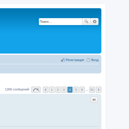
Регистрация
Вход
1268 сообщений
1
2
3
4
5
6
…
51
Цитата