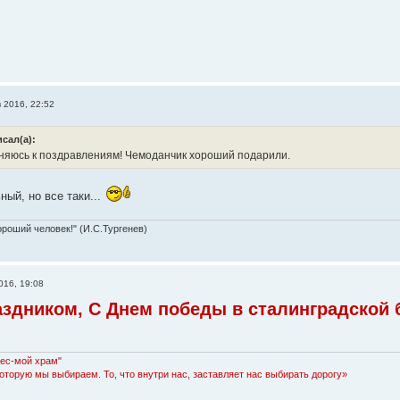
в 2016, 22:52
сал(а):
яюсь к поздравлениям! Чемоданчик хороший подарили.
ый, но все таки...
ороший человек!" (И.С.Тургенев)
016, 19:08
аздником, С Днем победы в сталинградской б
Лес-мой храм"
которую мы выбираем. То, что внутри нас, заставляет нас выбирать дорогу»