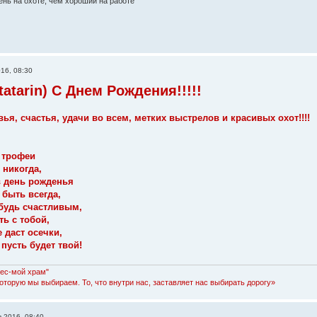
нь на охоте, чем хороший на работе
016, 08:30
atarin) С Днем Рождения!!!!!
ья, счастья, удачи во всем, метких выстрелов и красивых охот!!!!
 трофеи
 никогда,
в день рожденья
быть всегда,
будь счастливым,
ть с тобой,
 даст осечки,
пусть будет твой!
Лес-мой храм"
которую мы выбираем. То, что внутри нас, заставляет нас выбирать дорогу»
в 2016, 08:40