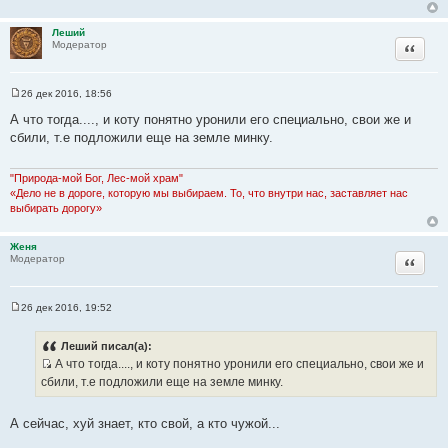
н
и
е
Леший
Цитата
Модератор
26 дек 2016, 18:56
С
о
А что тогда...., и коту понятно уронили его специально, свои же и
о
сбили, т.е подложили еще на земле минку.
б
щ
е
н
"Природа-мой Бог, Лес-мой храм"
и
«Дело не в дороге, которую мы выбираем. То, что внутри нас, заставляет нас
е
выбирать дорогу»
Женя
Цитата
Модератор
26 дек 2016, 19:52
С
о
о
Леший писал(а):
б
А что тогда...., и коту понятно уронили его специально, свои же и
щ
И
е
сбили, т.е подложили еще на земле минку.
н
с
и
т
е
А сейчас, хуй знает, кто свой, а кто чужой...
о