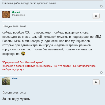
ч
Ошейник раба, всегда легче доспехов воина...
н
и
Леший
к
Цитата
Модератор
ц
и
т
26 дек 2016, 20:08
С
а
о
сейчас вообще ХЗ, что происходит, сейчас пожарных снова
т
о
переводят из спасательной-пожарной службы в подразделение МВД
б
ы
щ
России, МЧС в Мин.оборону, единственное нас муниципалов,
е
которые при администрации города и администраций районов
н
и
городских оставляют почти без изменений, только начинается
е
сокращение.
"Природа-мой Бог, Лес-мой храм"
«Дело не в дороге, которую мы выбираем. То, что внутри нас, заставляет нас
выбирать дорогу»
Олег
Цитата
26 дек 2016, 20:17
С
о
Зачем воду мутить.
о
б