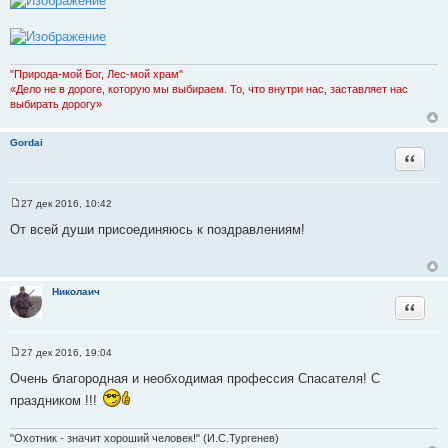
н
и
е
"Природа-мой Бог, Лес-мой храм"
«Дело не в дороге, которую мы выбираем. То, что внутри нас, заставляет нас
выбирать дорогу»
Gordai
Цитата
27 дек 2016, 10:42
С
о
От всей души присоединяюсь к поздравлениям!
о
б
щ
е
н
Николаич
и
Цитата
е
27 дек 2016, 19:04
С
о
Очень благородная и необходимая профессия Спасателя! С
о
б
праздником !!!
щ
е
н
"Охотник - значит хороший человек!" (И.С.Тургенев)
и