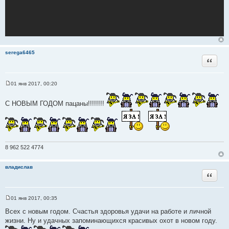
serega6465
Цитата
01 янв 2017, 00:20
С
о
о
С НОВЫМ ГОДОМ пацаны!!!!!!!!
б
щ
е
н
и
е
8 962 522 4774
владислав
Цитата
01 янв 2017, 00:35
С
о
Всех с новым годом. Счастья здоровья удачи на работе и личной
о
жизни. Ну и удачных запоминающихся красивых охот в новом году.
б
щ