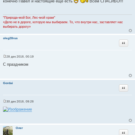
конечно Павел и настоящие еще есть
Всем СПАСИБО!!!
о
б
щ
е
н
"Природа-мой Бог, Лес-мой храм"
и
«Дело не в дороге, которую мы выбираем. То, что внутри нас, заставляет нас
е
выбирать дорогу»
oleg28rus
Цитата
28 дек 2016, 00:19
С
о
С праздником
о
б
щ
е
н
Gordai
и
Цитата
е
30 дек 2016, 09:26
С
о
о
б
щ
е
н
Олег
и
Цитата
е