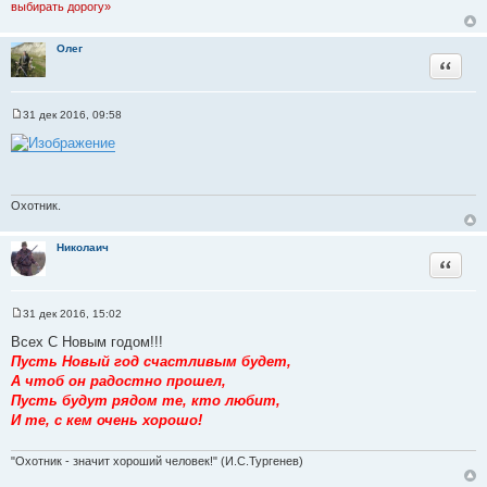
выбирать дорогу»
Олег
Цитата
31 дек 2016, 09:58
С
о
о
б
щ
е
н
Охотник.
и
е
Николаич
Цитата
31 дек 2016, 15:02
С
о
Всех С Новым годом!!!
о
Пусть Новый год счастливым будет,
б
щ
А чтоб он радостно прошел,
е
Пусть будут рядом те, кто любит,
н
и
И те, с кем очень хорошо!
е
"Охотник - значит хороший человек!" (И.С.Тургенев)