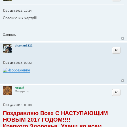
30 дек 2016, 19:24
С
о
Спасибо и к черту!!!!
о
б
щ
е
н
Охотник.
и
е
shaman7222
Цитата
31 дек 2016, 00:23
С
о
о
б
щ
е
н
Леший
и
Цитата
Модератор
е
31 дек 2016, 03:33
С
о
Поздравляю Всех С НАСТУПАЮЩИМ
о
б
НОВЫМ 2017 ГОДОМ!!!!
щ
Крепкого Здоровья, Удачи во всем,
е