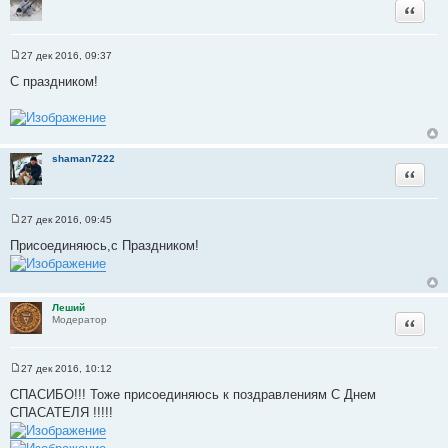
Цитата
27 дек 2016, 09:37
С
о
С праздником!
о
б
щ
е
н
и
shaman7222
е
Цитата
27 дек 2016, 09:45
С
о
Присоединяюсь,с Праздником!
о
б
щ
е
н
Леший
и
Цитата
Модератор
е
27 дек 2016, 10:12
С
о
СПАСИБО!!! Тоже присоединяюсь к поздравлениям С Днем
о
СПАСАТЕЛЯ !!!!!
б
щ
е