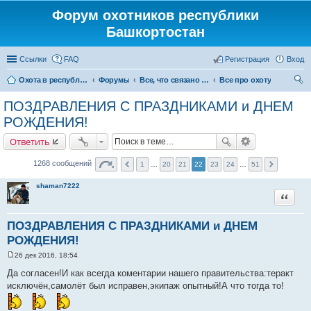
Форум охотников республики
Башкортостан
Ссылки
FAQ
Регистрация
Вход
Охота в республике Башкортостан
Форумы
Все, что связано с охотой
Все про охоту
ои
ПОЗДРАВЛЕНИЯ С ПРАЗДНИКАМИ и ДНЕМ
ск
РОЖДЕНИЯ!
Ответить
1268 сообщений
1
…
20
21
22
23
24
…
51
shaman7222
Цитата
ПОЗДРАВЛЕНИЯ С ПРАЗДНИКАМИ и ДНЕМ
РОЖДЕНИЯ!
26 дек 2016, 18:54
С
о
Да согласен!И как всегда коментарии нашего правительства:теракт
о
исключён,самолёт был исправен,экипаж опытный!А что тогда то!
б
щ
е