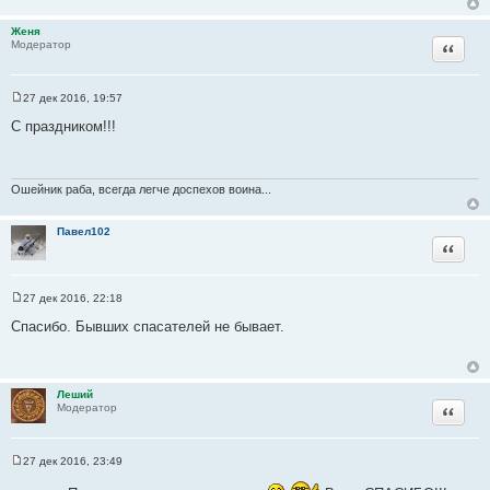
е
Женя
Цитата
Модератор
27 дек 2016, 19:57
С
о
С праздником!!!
о
б
щ
е
н
Ошейник раба, всегда легче доспехов воина...
и
е
Павел102
Цитата
27 дек 2016, 22:18
С
о
Спасибо. Бывших спасателей не бывает.
о
б
щ
е
н
Леший
и
Цитата
Модератор
е
27 дек 2016, 23:49
С
о