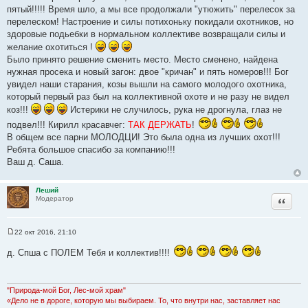
пятый!!!!! Время шло, а мы все продолжали "утюжить" перелесок за
перелеском! Настроение и силы потихоньку покидали охотников, но
здоровые подьебки в нормальном коллективе возвращали силы и
желание охотиться !
Было принято решение сменить место. Место сменено, найдена
нужная просека и новый загон: двое "кричан" и пять номеров!!! Бог
увидел наши старания, козы вышли на самого молодого охотника,
который первый раз был на коллективной охоте и не разу не видел
коз!!!
Истерики не случилось, рука не дрогнула, глаз не
подвел!!! Кирилл красавчег:
ТАК ДЕРЖАТЬ
!
В общем все парни МОЛОДЦИ! Это была одна из лучших охот!!!
Ребята большое спасибо за компанию!!!
Ваш д. Саша.
Леший
Цитата
Модератор
22 окт 2016, 21:10
С
о
д. Спша с ПОЛЕМ Тебя и коллектив!!!!
о
б
щ
е
н
"Природа-мой Бог, Лес-мой храм"
и
«Дело не в дороге, которую мы выбираем. То, что внутри нас, заставляет нас
е