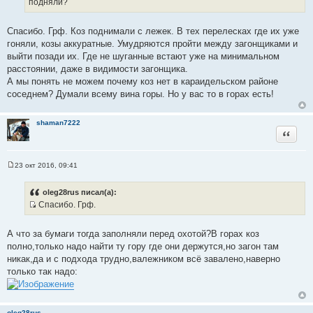
подняли?
ч
н
Спасибо. Грф. Коз поднимали с лежек. В тех перелесках где их уже
и
гоняли, козы аккуратные. Умудряются пройти между загонщиками и
к
выйти позади их. Где не шуганные встают уже на минимальном
ц
расстоянии, даже в видимости загонщика.
и
А мы понять не можем почему коз нет в караидельском районе
т
соседнем? Думали всему вина горы. Но у вас то в горах есть!
а
т
shaman7222
ы
Цитата
23 окт 2016, 09:41
С
о
о
oleg28rus писал(а):
б
Спасибо. Грф.
щ
И
е
н
с
и
А что за бумаги тогда заполняли перед охотой?В горах коз
т
е
полно,только надо найти ту гору где они держутся,но загон там
о
никак,да и с подхода трудно,валежником всё завалено,наверно
ч
только так надо:
н
и
к
oleg28rus