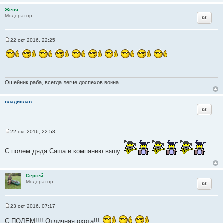
о
Женя
ч
Цитата
Модератор
н
и
к
22 окт 2016, 22:25
С
ц
о
и
о
б
т
щ
а
е
н
Ошейник раба, всегда легче доспехов воина...
т
и
ы
е
владислав
Цитата
22 окт 2016, 22:58
С
о
о
С полем дядя Саша и компанию вашу.
б
щ
е
н
Сергей
и
Цитата
Модератор
е
23 окт 2016, 07:17
С
о
С ПОЛЕМ!!!! Отличная охота!!!
о