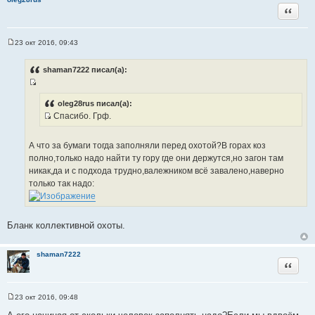
ц
Цитата
и
т
а
23 окт 2016, 09:43
С
т
о
ы
о
shaman7222 писал(а):
б
щ
И
е
н
с
oleg28rus писал(а):
и
Спасибо. Грф.
т
е
И
о
с
ч
А что за бумаги тогда заполняли перед охотой?В горах коз
т
н
полно,только надо найти ту гору где они держутся,но загон там
о
и
никак,да и с подхода трудно,валежником всё завалено,наверно
ч
к
только так надо:
н
ц
и
и
к
т
Бланк коллективной охоты.
ц
а
и
т
т
shaman7222
ы
Цитата
а
т
ы
23 окт 2016, 09:48
С
о