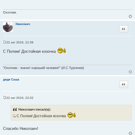
б
щ
е
н
Охотник.
и
е
Николаич
Цитата
22 окт 2016, 21:59
С
о
С Полем! Достойная козочка
о
б
щ
е
н
"Охотник - значит хороший человек!" (И.С.Тургенев)
и
е
дядя Саша
Цитата
22 окт 2016, 22:02
С
о
о
Николаич писал(а):
б
щ
С Полем! Достойная козочка
е
И
н
с
и
Спасибо Николаич!
е
т