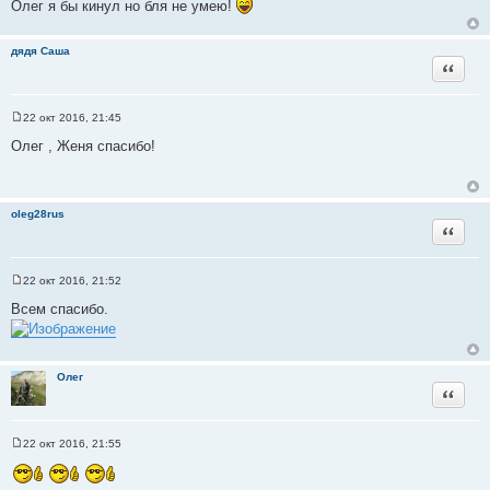
Олег я бы кинул но бля не умею!
о
ч
н
дядя Саша
Цитата
и
к
ц
22 окт 2016, 21:45
С
и
о
Олег , Женя спасибо!
т
о
б
а
щ
т
е
н
ы
oleg28rus
и
Цитата
е
22 окт 2016, 21:52
С
о
Всем спасибо.
о
б
щ
е
н
Олег
и
Цитата
е
22 окт 2016, 21:55
С
о
о