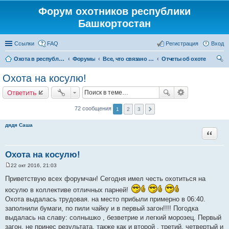
Форум охотников республики
Башкортостан
Ссылки
FAQ
Регистрация
Вход
Охота в республике Башкортостан
Форумы
Все, что связано с охотой
Отчеты об охоте
ои
Охота на косулю!
ск
Ответить
72 сообщения
1
2
3
дядя Саша
Цитата
Охота на косулю!
22 окт 2016, 21:03
С
о
Приветствую всех форумчан! Сегодня имел честь охотиться на
о
б
косулю в коллективе отличных парней!
щ
Охота выдалась трудовая. на место прибыли примерно в 06:40.
е
н
заполнили бумаги, по пили чайку и в первый загон!!!! Погодка
и
выдалась на славу: солнышко , безветрие и легкий морозец. Первый
е
загон. не принес результата, также как и второй , третий, четвертый и