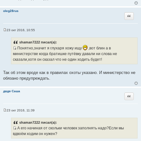
н
и
oleg28rus
е
Цитата
23 окт 2016, 10:55
С
о
о
shaman7222 писал(а):
б
Понятно,значит я глухаря хожу ищу
,вот блин а в
щ
е
И
министерстве когда братишке путёвку давали ни слова не
н
с
сказали,хотя он сказал что не один ходить будет!
и
е
т
о
Так об этом вроде как в правилах охоты указано. И министерство не
ч
обязано предупреждать.
н
и
дядя Саша
к
Цитата
ц
и
т
23 окт 2016, 11:39
С
а
о
т
о
shaman7222 писал(а):
б
ы
А его начиная от скольки человек заполнять надо?Если мы
щ
И
е
вдвоём ходим он нужен?
н
с
и