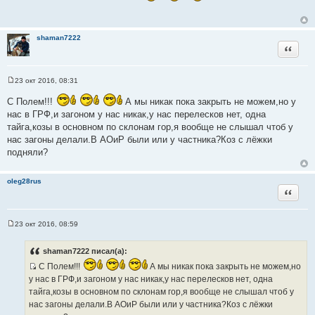
б
щ
е
н
shaman7222
и
Цитата
е
23 окт 2016, 08:31
С
о
С Полем!!!
А мы никак пока закрыть не можем,но у
о
б
нас в ГРФ,и загоном у нас никак,у нас перелесков нет, одна
щ
тайга,козы в основном по склонам гор,я вообще не слышал чтоб у
е
н
нас загоны делали.В АОиР были или у частника?Коз с лёжки
и
подняли?
е
oleg28rus
Цитата
23 окт 2016, 08:59
С
о
о
shaman7222 писал(а):
б
щ
С Полем!!!
А мы никак пока закрыть не можем,но
е
И
у нас в ГРФ,и загоном у нас никак,у нас перелесков нет, одна
н
с
и
тайга,козы в основном по склонам гор,я вообще не слышал чтоб у
е
т
нас загоны делали.В АОиР были или у частника?Коз с лёжки
о