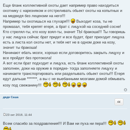
т
е
Еще бланк коллективной охоты дает например право находиться
о
охотнику с нарезняком и отстреливать обьект охоты на копытных и
ч
на медведя без лецензии на него!!!
н
Например ты охотишься на глухаря!!!
Выходит коза, ты не
и
промазал, тебя крепят егеря, а брат с лицухой на соседней сосне!
к
Кто стрелял-ты, кто козу взял-ты, значит ТЫ бракоша!!! Ты говоришь
ц
у нас лицуха сейчас брат придет и все будет, брат приходит лицуха
и
есть а листа кол охоты нет, и тебя нет не в одном доке на козу,
т
значит ты бракоша!
а
Начинают ебать мозги, хорошо если договоритесь закрыть лицуху и
т
все пройдет без протокола!
ы
А вот если брат подходит и лицуха, есть бланк коллективной охоты
заполнен, доки на оружие в порядке- тогда заполняете лицуху и
начинаете транспортировать или разделывать обьект охоты!!! Егеря
едут дальше *******, а вы с не выебанными мозгами домой обмывать
козу под свежанину!!!
дядя Саша
Цитата
23 окт 2016, 11:44
С
о
Всем спасибо за поздравления!!! И Вам ни пуха ни пера!!!
о
б