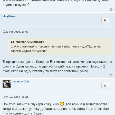
А его начиная от скольки человек заполнять надо?Если мы вдвоём
о
ходим он нужен?
б
щ
е
н
oleg28rus
и
Цитата
е
23 окт 2016, 10:03
С
о
о
shaman7222 писал(а):
б
А его начиная от скольки человек заполнять надо?Если мы
щ
И
е
вдвоём ходим он нужен?
н
с
и
т
е
Теоретически нужен. Конечно Вы можете сказать что по отдельности
о
охотите Один на косулю другой на рябчика на пример. Но если 2
ч
охотников на одну путевку то лист коллектиной нужен.
н
и
shaman7222
к
Цитата
ц
и
т
23 окт 2016, 10:09
С
а
о
Понятно,значит я глухаря хожу ищу
,вот блин а в министерстве
т
о
когда братишке путёвку давали ни слова не сказали,хотя он сказал
б
ы
щ
что не один ходить будет!
е