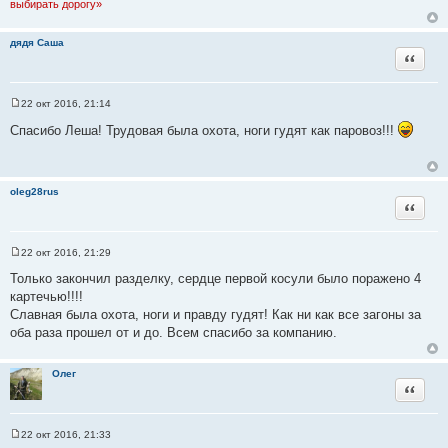
выбирать дорогу»
дядя Саша
Цитата
22 окт 2016, 21:14
С
о
Спасибо Леша! Трудовая была охота, ноги гудят как паровоз!!!
о
б
щ
е
н
oleg28rus
и
Цитата
е
22 окт 2016, 21:29
С
о
Только закончил разделку, сердце первой косули было поражено 4
о
картечью!!!!
б
щ
Славная была охота, ноги и правду гудят! Как ни как все загоны за
е
оба раза прошел от и до. Всем спасибо за компанию.
н
и
е
Олег
Цитата
22 окт 2016, 21:33
С