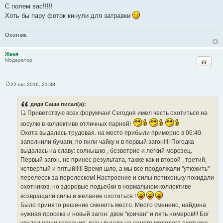
о
С полем вас!!!!!
о
Хоть бы пару фоток кинули для затравки
б
щ
е
н
Охотник.
и
е
Женя
Цитата
Модератор
22 окт 2016, 21:38
С
о
о
дядя Саша писал(а):
б
Приветствую всех форумчан! Сегодня имел честь охотиться на
щ
И
е
косулю в коллективе отличных парней!
н
с
и
Охота выдалась трудовая. на место прибыли примерно в 06:40.
т
е
заполнили бумаги, по пили чайку и в первый загон!!!! Погодка
о
выдалась на славу: солнышко , безветрие и легкий морозец.
ч
Первый загон. не принес результата, также как и второй , третий,
н
четвертый и пятый!!!!! Время шло, а мы все продолжали "утюжить"
и
перелесок за перелеском! Настроение и силы потихоньку покидали
к
охотников, но здоровые подьебки в нормальном коллективе
ц
возвращали силы и желание охотиться !
и
Было принято решение сменить место. Место сменено, найдена
т
нужная просека и новый загон: двое "кричан" и пять номеров!!! Бог
а
увидел наши старания, козы вышли на самого молодого охотника,