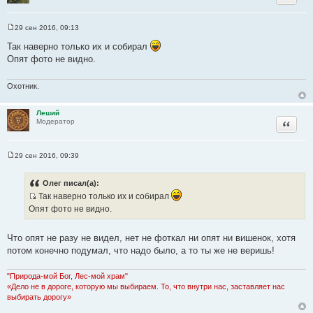
29 сен 2016, 09:13
С
о
Так наверно только их и собирал
о
Опят фото не видно.
б
щ
е
н
Охотник.
и
е
Леший
Цитата
Модератор
29 сен 2016, 09:39
С
о
о
Олег писал(а):
б
Так наверно только их и собирал
щ
е
И
Опят фото не видно.
н
с
и
е
т
Что опят не разу не видел, нет не фоткал ни опят ни вишенок, хотя
о
потом конечно подумал, что надо было, а то ты же не веришь!
ч
н
"Природа-мой Бог, Лес-мой храм"
и
«Дело не в дороге, которую мы выбираем. То, что внутри нас, заставляет нас
к
выбирать дорогу»
ц