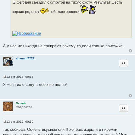
Сегодня съездил с супругой на тихую охоту. Результат шесть
щ
И
е
н
корзин рядовок
с
, обожаю рядовки
и
т
е
о
ч
н
и
к
А у нас их никогда не собирают почему то,если только приезжие.
ц
и
shaman7222
т
Цитата
а
т
ы
13 окт 2016, 00:16
С
о
У меня их с саду в лесочке полно!
о
б
щ
е
н
Леший
и
Цитата
Модератор
е
13 окт 2016, 00:19
С
о
так собирай, Оочень вкусные они!!! хочешь жарь, и в пирожки
о
начинку, а хочешь маринуй как опята, да супчик со сметанкой Ммм