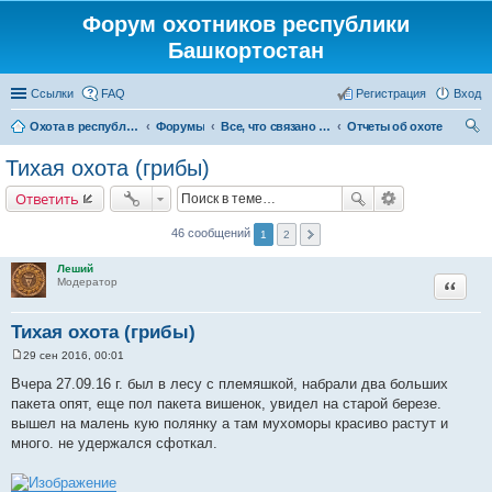
Форум охотников республики
Башкортостан
Ссылки
FAQ
Регистрация
Вход
Охота в республике Башкортостан
Форумы
Все, что связано с охотой
Отчеты об охоте
ои
Тихая охота (грибы)
ск
Ответить
46 сообщений
1
2
Леший
Цитата
Модератор
Тихая охота (грибы)
29 сен 2016, 00:01
С
о
Вчера 27.09.16 г. был в лесу с племяшкой, набрали два больших
о
пакета опят, еще пол пакета вишенок, увидел на старой березе.
б
щ
вышел на малень кую полянку а там мухоморы красиво растут и
е
много. не удержался сфоткал.
н
и
е