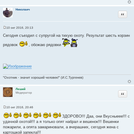
Николаич
Цитата
10 окт 2016, 20:13
С
о
Сегодня съездил с супругой на тихую охоту. Результат шесть корзин
о
б
рядовок
, обожаю рядовки
щ
е
н
и
е
"Охотник - значит хороший человек!" (И.С.Тургенев)
Леший
Цитата
Модератор
10 окт 2016, 20:46
С
о
ЗДОРОВО!!! Даа, они Вкусныеее!!! с
о
б
удачной охотой!!! а я только опят набрал и вешенок!!! Вешенки
щ
пожарили, а опята замариновали, а вчерашних, сегодня жена с
е
н
картошкой запекла!!!