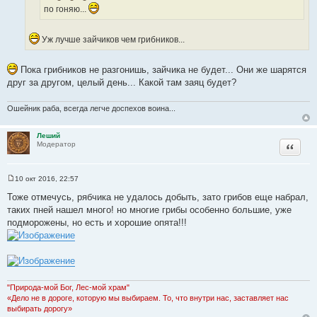
И
о
по гоняю...
с
ч
т
н
Уж лучше зайчиков чем грибников...
о
и
ч
к
н
Пока грибников не разгонишь, зайчика не будет... Они же шарятся
ц
и
друг за другом, целый день... Какой там заяц будет?
и
к
т
ц
а
Ошейник раба, всегда легче доспехов воина...
и
т
т
ы
Леший
Цитата
а
Модератор
т
ы
10 окт 2016, 22:57
С
о
Тоже отмечусь, рябчика не удалось добыть, зато грибов еще набрал,
о
таких пней нашел много! но многие грибы особенно большие, уже
б
щ
подморожены, но есть и хорошие опята!!!
е
н
и
е
"Природа-мой Бог, Лес-мой храм"
«Дело не в дороге, которую мы выбираем. То, что внутри нас, заставляет нас
выбирать дорогу»