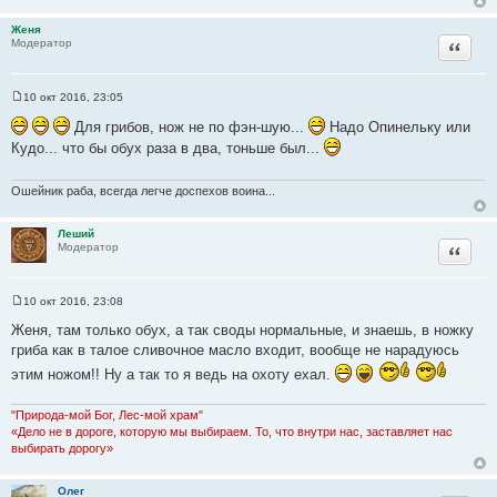
Женя
Цитата
Модератор
10 окт 2016, 23:05
С
о
Для грибов, нож не по фэн-шую...
Надо Опинельку или
о
Кудо... что бы обух раза в два, тоньше был...
б
щ
е
н
Ошейник раба, всегда легче доспехов воина...
и
е
Леший
Цитата
Модератор
10 окт 2016, 23:08
С
о
Женя, там только обух, а так своды нормальные, и знаешь, в ножку
о
гриба как в талое сливочное масло входит, вообще не нарадуюсь
б
щ
этим ножом!! Ну а так то я ведь на охоту ехал.
е
н
и
"Природа-мой Бог, Лес-мой храм"
е
«Дело не в дороге, которую мы выбираем. То, что внутри нас, заставляет нас
выбирать дорогу»
Олег