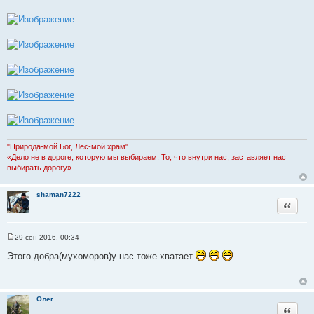
"Природа-мой Бог, Лес-мой храм"
«Дело не в дороге, которую мы выбираем. То, что внутри нас, заставляет нас
выбирать дорогу»
shaman7222
Цитата
29 сен 2016, 00:34
С
о
Этого добра(мухоморов)у нас тоже хватает
о
б
щ
е
н
Олег
и
Цитата
е