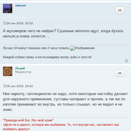
к
odessit
ц
Цитата
и
т
29 сен 2016, 20:32
а
С
т
о
А мухоморов чего не набрал? Сушоные неплохо идут, когда бухать
о
ы
нельзя,а очень хочется....
б
щ
е
н
Лучше 10 минут пешком,чем 2 часа толкать.
и
е
Каждой собаке палку и кости,каждому волку зубы и злости!
Леший
Цитата
Модератор
29 сен 2016, 20:42
С
о
Нее наркоту, галлюциноген не надо, хотя некоторые настойку делают
о
для наружного применения, суставы натирают и прочее, а так же по
б
щ
каплям принимают во внутрь, но только слышал, но не видел и не
е
знаю.
н
и
е
"Природа-мой Бог, Лес-мой храм"
«Дело не в дороге, которую мы выбираем. То, что внутри нас, заставляет нас
выбирать дорогу»