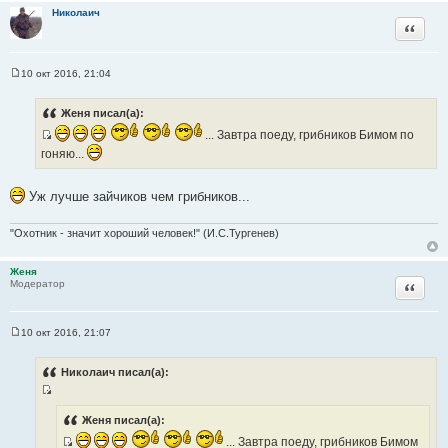
Николаич
ы
Цитата
10 окт 2016, 21:04
С
о
о
Женя писал(а):
б
щ
... Завтра поеду, грибников Бимом по
е
И
гоняю...
н
с
и
е
т
Уж лучше зайчиков чем грибников...
о
ч
"Охотник - значит хороший человек!" (И.С.Тургенев)
н
и
Женя
к
Цитата
Модератор
ц
и
т
10 окт 2016, 21:07
С
а
о
т
о
Николаич писал(а):
б
ы
щ
И
е
н
с
Женя писал(а):
и
т
е
... Завтра поеду, грибников Бимом