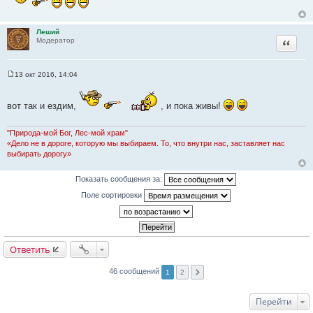
н
и
е
Леший
Цитата
Модератор
13 окт 2016, 14:04
С
о
о
вот так и ездим,
, и пока живы!
б
щ
е
н
"Природа-мой Бог, Лес-мой храм"
и
«Дело не в дороге, которую мы выбираем. То, что внутри нас, заставляет нас
е
выбирать дорогу»
Показать сообщения за:
Поле сортировки
Ответить
46 сообщений
1
2
Перейти