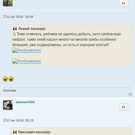
Цитата
11 окт 2016, 16:54
С
о
о
Леший писал(а):
б
Тоже отмечусь, рябчика не удалось добыть, зато грибов еще
щ
И
е
набрал, таких пней нашел много! но многие грибы особенно
н
с
большие, уже подморожены, но есть и хорошие опята!!!
и
т
е
о
ч
н
и
к
ц
и
Охотник.
т
а
shaman7222
т
Цитата
ы
13 окт 2016, 00:15
С
о
о
Николаич писал(а):
б