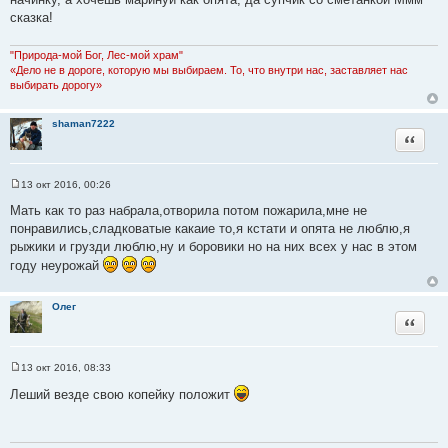
б
щ
сказка!
е
н
и
"Природа-мой Бог, Лес-мой храм"
е
«Дело не в дороге, которую мы выбираем. То, что внутри нас, заставляет нас
выбирать дорогу»
shaman7222
Цитата
13 окт 2016, 00:26
С
о
Мать как то раз набрала,отворила потом пожарила,мне не
о
понравились,сладковатые какаие то,я кстати и опята не люблю,я
б
щ
рыжики и грузди люблю,ну и боровики но на них всех у нас в этом
е
году неурожай
н
и
е
Олег
Цитата
13 окт 2016, 08:33
С
о
Леший везде свою копейку положит
о
б
щ
е