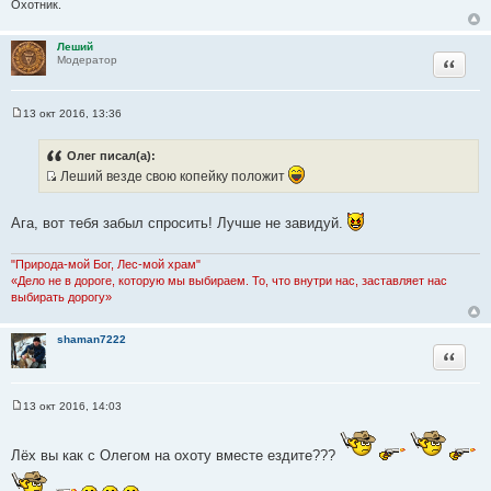
н
Охотник.
и
е
Леший
Цитата
Модератор
13 окт 2016, 13:36
С
о
о
Олег писал(а):
б
Леший везде свою копейку положит
щ
е
И
н
с
и
Ага, вот тебя забыл спросить! Лучше не завидуй.
е
т
о
"Природа-мой Бог, Лес-мой храм"
ч
«Дело не в дороге, которую мы выбираем. То, что внутри нас, заставляет нас
н
выбирать дорогу»
и
к
shaman7222
ц
Цитата
и
т
13 окт 2016, 14:03
а
С
т
о
о
ы
Лёх вы как с Олегом на охоту вместе ездите???
б
щ
е