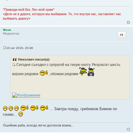
и
е
"Природа-мой Бог, Лес-мой храм"
«Дело не в дороге, которую мы выбираем. То, что внутри нас, заставляет нас
выбирать дорогу»
Женя
Цитата
Модератор
10 окт 2016, 20:48
С
о
о
Николаич писал(а):
б
Сегодня съездил с супругой на тихую охоту. Результат шесть
щ
И
е
н
корзин рядовок
с
, обожаю рядовки
и
т
е
о
ч
н
и
к
... Завтра поеду, грибников Бимом по
ц
гоняю...
и
т
Ошейник раба, всегда легче доспехов воина...
а
т