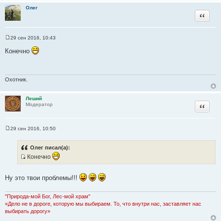
и
Олег
т
Цитата
а
т
29 сен 2016, 10:43
ы
С
о
Конечно
о
б
щ
е
н
Охотник.
и
е
Леший
Цитата
Модератор
29 сен 2016, 10:50
С
о
о
Олег писал(а):
б
Конечно
щ
е
И
н
с
и
Ну это твои проблемы!!!
е
т
о
"Природа-мой Бог, Лес-мой храм"
ч
«Дело не в дороге, которую мы выбираем. То, что внутри нас, заставляет нас
н
выбирать дорогу»
и