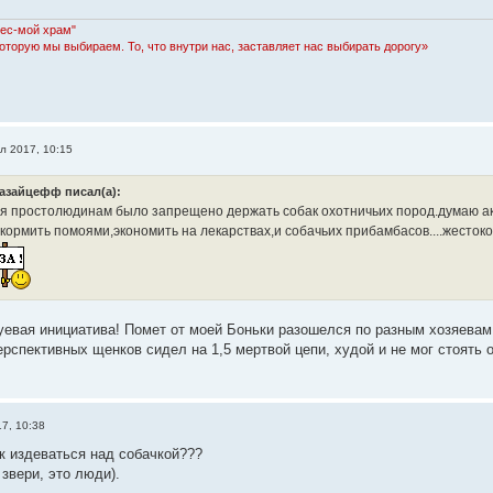
Лес-мой храм"
которую мы выбираем. То, что внутри нас, заставляет нас выбирать дорогу»
л 2017, 10:15
азайцефф писал(а):
я простолюдинам было запрещено держать собак охотничьих пород.думаю акт
кормить помоями,экономить на лекарствах,и собачьих прибамбасов....жестоко
уевая инициатива! Помет от моей Боньки разошелся по разным хозяевам.
ерспективных щенков сидел на 1,5 мертвой цепи, худой и не мог стоять 
7, 10:38
ак издеваться над собачкой???
звери, это люди).