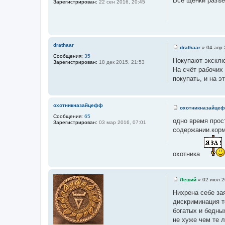
Все щенки разъе
Зарегистрирован:
22 сен 2016, 20:45
о
б
щ
е
н
и
е
drathaar
drathaar
»
04 апр 
С
Сообщения:
35
о
Покупают эксклю
Зарегистрирован:
18 дек 2015, 21:53
о
На счёт рабочих 
б
щ
покупать, и на э
е
н
и
е
охотникназайцефф
охотникназайце
С
Сообщения:
65
о
одно время прос
Зарегистрирован:
03 мар 2016, 07:01
о
содержании.корм
б
щ
е
н
охотника
и
е
Леший
»
02 июл 2
С
о
Нихрена себе зая
о
дискриминация т
б
щ
богатых и бедны
е
не хуже чем те 
н