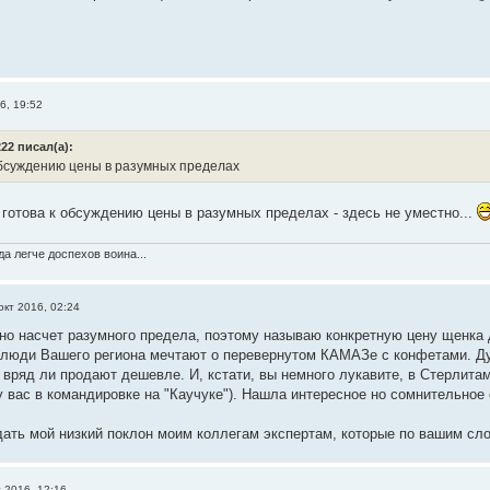
6, 19:52
22 писал(а):
обсуждению цены в разумных пределах
 - готова к обсуждению цены в разумных пределах - здесь не уместно...
а легче доспехов воина...
окт 2016, 02:24
рно насчет разумного предела, поэтому называю конкретную цену щенка д
о люди Вашего региона мечтают о перевернутом КАМАЗе с конфетами. Ду
вряд ли продают дешевле. И, кстати, вы немного лукавите, в Стерлитам
у вас в командировке на "Каучуке"). Нашла интересное но сомнительное 
ать мой низкий поклон моим коллегам экспертам, которые по вашим сл
т 2016, 12:16