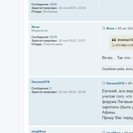
т
Сообщения:
4526
о
Зарегистрирован:
19 ноя 2015, 22:33
ч
Откуда:
Белорецк
н
и
к
Женя
Женя
»
05 окт 201
Модератор
С
ц
о
Сообщения:
5276
и
о
shaman72
Зарегистрирован:
19 ноя 2015, 22:07
б
т
Откуда:
Стерлитамак
готова к 
щ
а
И
е
н
т
с
и
Во-во... Так что
ы
т
е
о
Ошейник раба, всегд
ч
н
и
Оксана1978
Оксана1978
»
06 
С
к
Сообщения:
5
о
Евгений, все ве
ц
Зарегистрирован:
22 сен 2016, 20:45
о
учетом того, чт
б
и
щ
форума Легавые 
т
е
зарплаты (была 
н
а
и
Афины.
т
е
Прошу Вас перед
ы
oleg28rus
oleg28rus
»
06 ок