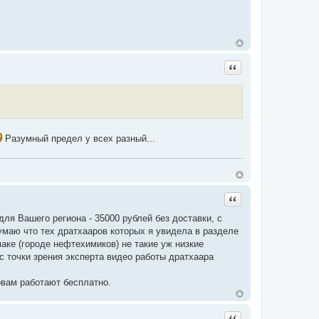
Цитата
Разумный предел у всех разный...
Цитата
ля Вашего региона - 35000 рублей без доставки, с
маю что тех дратхааров которых я увидела в разделе
аке (городе нефтехимиков) не такие уж низкие
с точки зрения эксперта видео работы дратхаара
овам работают бесплатно.
Цитата