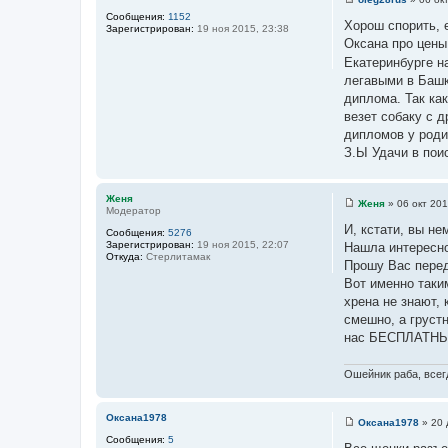
С
Сообщения:
1152
о
Хорош спорить, 
Зарегистрирован:
19 ноя 2015, 23:38
о
Оксана про цены
б
щ
Екатеринбурге н
е
легавыми в Башк
н
и
диплома. Так как
е
везет собаку с д
дипломов у родит
З.Ы Удачи в пои
Женя
Женя
»
06 окт 201
Модератор
С
о
И, кстати, вы не
Сообщения:
5276
о
Зарегистрирован:
19 ноя 2015, 22:07
Нашла интересно
б
Откуда:
Стерлитамак
щ
Прошу Вас перед
е
Вот именно таким
н
и
хрена не знают,
е
смешно, а грустн
нас БЕСПЛАТНЫЕ!
Ошейник раба, всегд
Оксана1978
Оксана1978
»
20 
С
Сообщения:
5
о