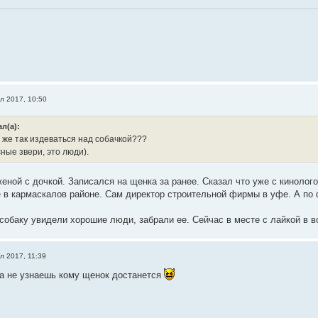
л 2017, 10:50
л(а):
о же так издеваться над собачкой???
ные звери, это люди).
еной с дочкой. Записался на щенка за ранее. Сказал что уже с кинолог
 в кармаскалов районе. Сам директор строительной фирмы в уфе. А по фа
 собаку увидели хорошие люди, забрали ее. Сейчас в месте с лайкой в в
л 2017, 11:39
да не узнаешь кому щенок достанется