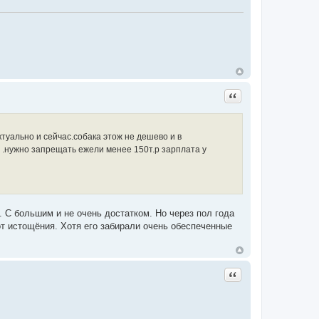
Цитата
уально и сейчас.собака этож не дешево и в
 .нужно запрещать ежели менее 150т.р зарплата у
 С большим и не очень достатком. Но через пол года
от истощёния. Хотя его забирали очень обеспеченные
Цитата