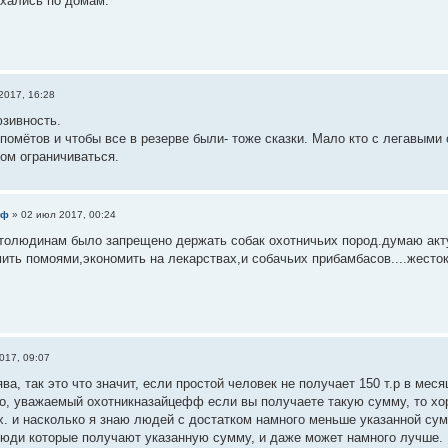
хались по домам.
2017, 16:28
зивность.
помётов и чтобы все в резерве были- тоже сказки. Мало кто с легавыми о
том ограничиваться.
фф
»
02 июл 2017, 00:24
толюдинам было запрещено держать собак охотничьих пород.думаю акту
ить помоями,экономить на лекарствах,и собачьих прибамбасов....жесток
017, 09:07
ва, так это что значит, если простой человек не получает 150 т.р в месяц
о, уважаемый охотникназайцефф если вы получаете такую сумму, то хор
х. и насколько я знаю людей с достатком намного меньше указанной сум
люди которые получают указанную сумму, и даже может намного лучше.