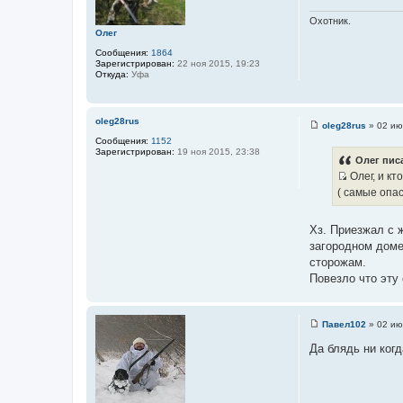
л
е
я
н
Охотник.
Л
и
Олег
е
е
ш
Сообщения:
1864
и
Зарегистрирован:
22 ноя 2015, 19:23
й
Откуда:
Уфа
oleg28rus
oleg28rus
»
02 ию
С
Сообщения:
1152
о
Зарегистрирован:
19 ноя 2015, 23:38
о
Олег писа
б
Олег, и кт
щ
И
е
( самые опас
н
с
и
т
е
Хз. Приезжал с ж
о
загородном доме
ч
сторожам.
н
Повезло что эту
и
к
ц
Павел102
»
02 ию
С
и
о
Да блядь ни ког
т
о
б
а
щ
т
е
н
ы