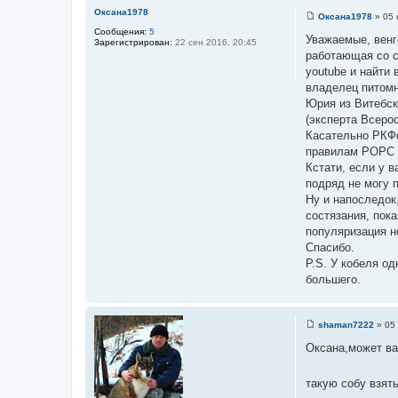
и
Оксана1978
Оксана1978
»
05 
е
С
Сообщения:
5
о
Уважаемые, венге
Зарегистрирован:
22 сен 2016, 20:45
о
работающая со с
б
щ
youtube и найти
е
владелец питомн
н
и
Юрия из Витебск
е
(эксперта Всеро
Касательно РКФо
правилам РОРС и
Кстати, если у в
подряд не могу 
Ну и напоследок,
состязания, пока
популяризация н
Спасибо.
P.S. У кобеля од
большего.
shaman7222
»
05 
С
о
Оксана,может ва
о
б
щ
такую собу взят
е
н