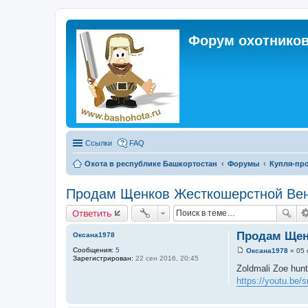
Форум охотников
Ссылки
FAQ
Охота в республике Башкортостан
Форумы
Купля-про
Продам Щенков Жесткошерстной Вен
Ответить
Продам Щен
Оксана1978
Сообщения:
5
Оксана1978
»
05 
С
Зарегистрирован:
22 сен 2016, 20:45
о
Zoldmali Zoe hunt
о
https://youtu.be
б
щ
е
н