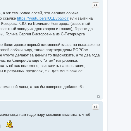
Цитата
, а уж тем более лосей, это легавая собака
по ссылке
https://youtu.be/srO1EvbSxoY
или зайти на
 Козореза К.Ю. из Великого Новгорода (известный
вестный заводчик дратхааров и гончих), Горегляда
ы, Голика Сергея Викторовича из С-Петербурга
по бонитировке первый племенной класс на выставке по
егавой собаки виду, также подтверждены РОРСом.
е что-то делают за деньги то подскажите, а то два года
нас на Северо-Западе с "этим" напряженка.
кать её как положено, выставить на испытания,
ны в разумных пределах, т.к. для меня важнее
 сломанной лапы, а так бы наверное добился бы
Цитата
мальные,а нам надо пару месяцев вкалывать чтоб
а!