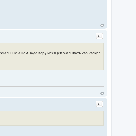
Цитата
рмальные,а нам надо пару месяцев вкалывать чтоб такую
Цитата