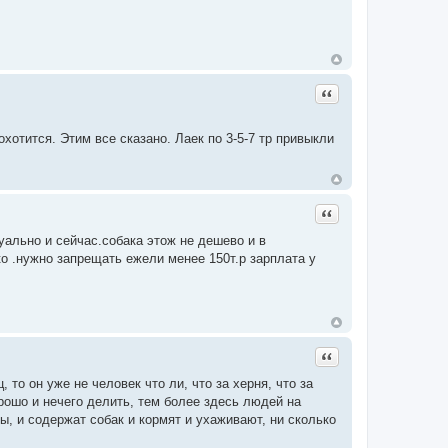
Цитата
хотится. Этим все сказано. Лаек по 3-5-7 тр привыкли
Цитата
ально и сейчас.собака этож не дешево и в
о .нужно запрещать ежели менее 150т.р зарплата у
Цитата
, то он уже не человек что ли, что за херня, что за
ошо и нечего делить, тем более здесь людей на
ы, и содержат собак и кормят и ухаживают, ни сколько