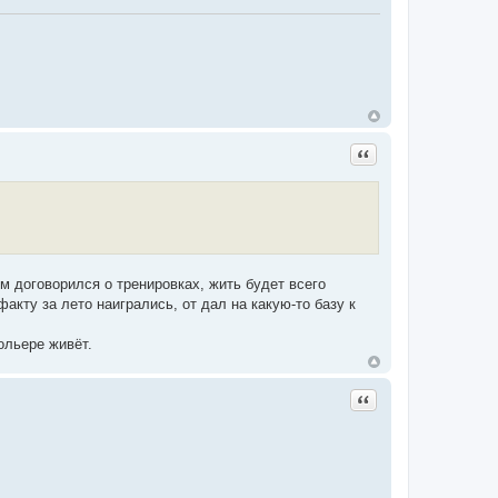
Цитата
ом договорился о тренировках, жить будет всего
кту за лето наигрались, от дал на какую-то базу к
ольере живёт.
Цитата