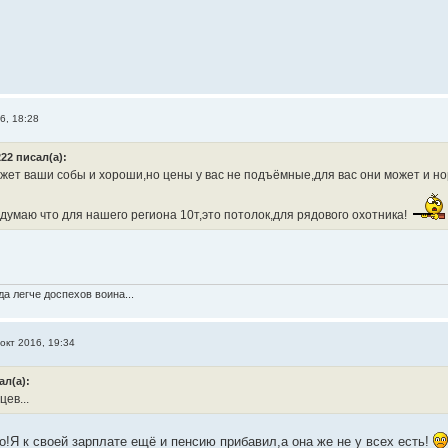
6, 18:28
22 писал(а):
жет ваши собы и хороши,но цены у вас не подъёмные,для вас они может и но
 думаю что для нашего региона 10т,это потолок,для рядового охотника!
а легче доспехов воина...
окт 2016, 19:34
ал(а):
ев...
о!Я к своей зарплате ещё и пенсию прибавил,а она же не у всех есть!