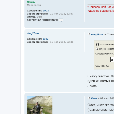
и
Леший
е
Модератор
"Природа-мой Бог, 
«Дело не в дороге, 
Сообщения:
2993
Зарегистрирован:
19 ноя 2015, 22:57
Откуда:
Уфа
Контактная информация:
К
о
н
т
oleg28rus
oleg28rus
»
02 ию
а
С
к
Сообщения:
1152
о
т
Зарегистрирован:
19 ноя 2015, 23:38
о
охотникн
н
б
а
одно врем
щ
я
И
е
содержании.
и
н
с
н
и
ф
т
е
о
охотника
о
р
м
ч
а
н
ц
Скажу жёстко. Х
и
и
один из самых п
я
к
п
люди.
о
ц
л
и
ь
з
т
Олег
»
02 июл 201
о
С
а
в
о
Олег, и кто же т
а
о
т
т
( самые опасные 
б
ы
е
щ