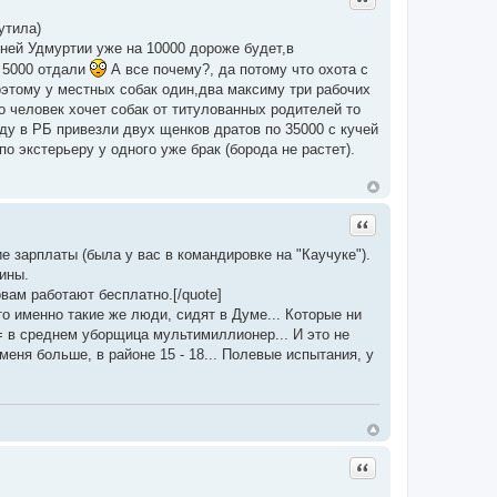
утила)
дней Удмуртии уже на 10000 дороже будет,в
а 5000 отдали
А все почему?, да потому что охота с
оэтому у местных собак один,два максиму три рабочих
о человек хочет собак от титулованных родителей то
году в РБ привезли двух щенков дратов по 35000 с кучей
о экстерьеру у одного уже брак (борода не растет).
Цитата
е зарплаты (была у вас в командировке на "Каучуке").
ины.
вам работают бесплатно.[/quote]
то именно такие же люди, сидят в Думе... Которые ни
= в среднем уборщица мультимиллионер... И это не
у меня больше, в районе 15 - 18... Полевые испытания, у
Цитата