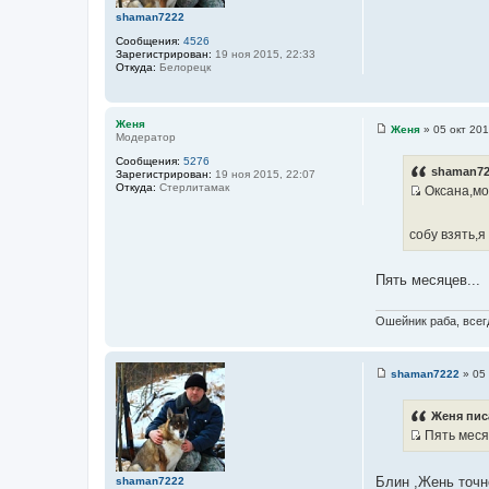
и
shaman7222
е
Сообщения:
4526
Зарегистрирован:
19 ноя 2015, 22:33
Откуда:
Белорецк
Женя
Женя
»
05 окт 201
Модератор
С
о
Сообщения:
5276
о
shaman72
Зарегистрирован:
19 ноя 2015, 22:07
б
Откуда:
Стерлитамак
Оксана,мо
щ
И
е
н
с
и
собу взять,я
т
е
о
Пять месяцев...
ч
н
Ошейник раба, всегд
и
к
ц
shaman7222
»
05 
и
С
о
т
о
Женя пис
а
б
Пять месяц
щ
т
И
е
ы
н
с
и
Блин ,Жень точн
shaman7222
е