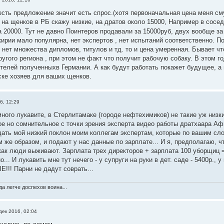
есть предложение значит есть спрос.(хотя первоначальная цена меня см
 на щенков в РБ скажу низкие, на дратов около 15000, Например в сосе
а 20000. Тут не давно Поинтеров продавали за 15000руб, двух вообще з
ирии мало популярна, нет экспертов , нет испытаний соответственно. П
 нет множества дипломов, титулов и тд. то и цена умеренная. Бывает чт
ругого региона , при этом не факт что получит рабочую собаку. В этом 
елей полученныхв Германии. А как будут работать покажет будущее, а п
ске хозяев для ваших щенков.
6, 12:29
много лукавите, в Стерлитамаке (городе нефтехимиков) не такие уж низки
е но сомнительное с точки зрения эксперта видео работы дратхаара Аф
ать мой низкий поклон моим коллегам экспертам, которые по вашим сло
 же образом, и подают у нас данные по зарплате... И я, предполагаю, ч
 как люди выживают. Зарплата трех директоров + зарплата 100 уборщиц 
о... И лукавить мне тут нечего - у супруги на руки в дет. саде - 5400р., 
!! Парни не дадут соврать...
а легче доспехов воина...
дек 2016, 02:04