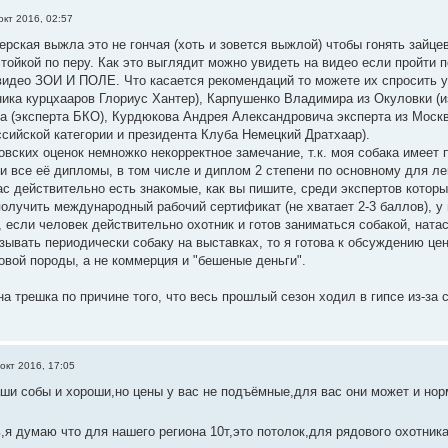
окт 2016, 02:57
рская выжла это не гончая (хоть и зовется выжлой) чтобы гонять зайцев
тойкой по перу. Как это выглядит можно увидеть на видео если пройти 
 видео ЗОИ И ПОЛЕ. Что касается рекомендаций то можете их спросить у
ика курцхааров Глориус Хантер), Карпушенко Владимира из Окуловки (из
а (эксперта БКО), Курдюкова Андрея Александровича эксперта из Москв
ссийской категории и президента Клуба Немецкий Дратхаар).
вских оценок немножко некорректное замечание, т.к. моя собака имеет 
 все её дипломы, в том числе и диплом 2 степени по основному для л
ас действительно есть знакомые, как вы пишите, среди экспертов которы
получить международный рабочий сертификат (не хватает 2-3 баллов), у 
 если человек действительно охотник и готов заниматься собакой, натас
зывать периодически собаку на выставках, то я готова к обсуждению це
овой породы, а не коммерция и "бешеные деньги".
на трешка по причине того, что весь прошлый сезон ходил в гипсе из-за
окт 2016, 17:05
ши собы и хороши,но цены у вас не подъёмные,для вас они может и нор
ь,я думаю что для нашего региона 10т,это потолок,для рядового охотник