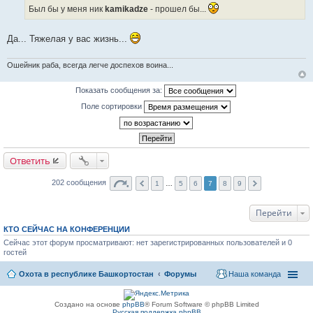
с
ч
Был бы у меня ник
kamikadze
- прошел бы...
т
н
о
и
Да... Тяжелая у вас жизнь...
ч
к
н
ц
и
Ошейник раба, всегда легче доспехов воина...
и
к
т
ц
Показать сообщения за:
а
и
т
Поле сортировки
т
ы
а
т
ы
Ответить
202 сообщения
1
…
5
6
7
8
9
Перейти
КТО СЕЙЧАС НА КОНФЕРЕНЦИИ
Сейчас этот форум просматривают: нет зарегистрированных пользователей и 0
гостей
Охота в республике Башкортостан
Форумы
Наша команда
Создано на основе
phpBB
® Forum Software © phpBB Limited
Русская поддержка phpBB