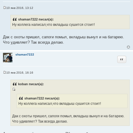
и
т
10 янв 2016, 13:12
С
а
о
т
о
shaman7222 писал(а):
б
ы
Ну коллега написал,что вкладыш сушится стоит!
щ
е
н
и
Дак с охоты пришел, сапоги помыл, вкладыш вынул и на батарею.
е
Что удивляет? Так всегда делаю.
shaman7222
Цитата
10 янв 2016, 16:16
С
о
о
koban писал(а):
б
щ
И
е
н
с
shaman7222 писал(а):
и
Ну коллега написал,что вкладыш сушится стоит!
т
е
о
ч
Дак с охоты пришел, сапоги помыл, вкладыш вынул и на батарею.
н
Что удивляет? Так всегда делаю.
и
к