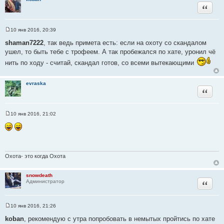
и
Цитата
е
10 янв 2016, 20:39
С
о
shaman7222
, так ведь примета есть: если на охоту со скандалом
о
ушел, то быть тебе с трофеем. А так пробежался по хате, уронил чё
б
щ
нить по ходу - считай, скандал готов, со всеми вытекающими
е
н
и
е
evraska
Цитата
10 янв 2016, 21:02
С
о
о
б
щ
е
н
Охота- это когда Охота
и
е
snowdeath
Цитата
Администратор
10 янв 2016, 21:26
С
о
koban
, рекомендую с утра попробовать в немытых пройтись по хате
о