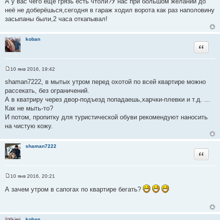
А у вас чего ещё грязь есть чтоли?У нас при большом желании до
ц
неё не доберёшься,сегодня в гараж ходил ворота как раз наполовину
и
засыпаны были,2 часа откапывал!
т
а
koban
т
Цитата
ы
10 янв 2016, 19:42
С
о
shaman7222, в мытых утром перед охотой по всей квартире можно
о
рассекать, без ограничений.
б
щ
А в кватриру через двор-подъезд попадаешь,харчки-плевки и т.д. ...
е
Как не мыть-то?
н
и
И потом, пропитку для туристической обуви рекомендуют наносить
е
на чистую кожу.
shaman7222
Цитата
10 янв 2016, 20:21
С
о
А зачем утром в сапогах по квартире бегать?
о
б
щ
е
н
koban