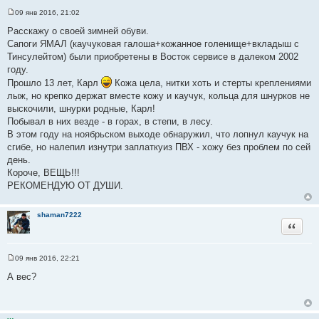
а
09 янв 2016, 21:02
С
т
о
Расскажу о своей зимней обуви.
ы
о
Сапоги ЯМАЛ (каучуковая галоша+кожанное голенище+вкладыш с
б
щ
Тинсулейтом) были приобретены в Восток сервисе в далеком 2002
е
году.
н
и
Прошло 13 лет, Карл
Кожа цела, нитки хоть и стерты креплениями
е
лыж, но крепко держат вместе кожу и каучук, кольца для шнурков не
выскочили, шнурки родные, Карл!
Побывал в них везде - в горах, в степи, в лесу.
В этом году на ноябрьском выходе обнаружил, что лопнул каучук на
сгибе, но налепил изнутри заплаткуиз ПВХ - хожу без проблем по сей
день.
Короче, ВЕЩЬ!!!
РЕКОМЕНДУЮ ОТ ДУШИ.
shaman7222
Цитата
09 янв 2016, 22:21
С
о
А вес?
о
б
щ
е
н