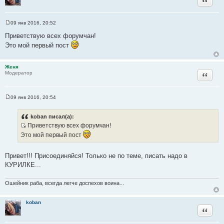
ы
а
т
09 янв 2016, 20:52
ы
С
о
Приветствую всех форумчан!
о
Это мой первый пост
б
щ
е
н
Женя
и
Цитата
Модератор
е
09 янв 2016, 20:54
С
о
о
koban писал(а):
б
Приветствую всех форумчан!
щ
И
е
Это мой первый пост
н
с
и
т
е
Привет!!! Присоединяйся! Только не по теме, писать надо в
о
КУРИЛКЕ...
ч
н
Ошейник раба, всегда легче доспехов воина...
и
к
koban
ц
Цитата
и
т