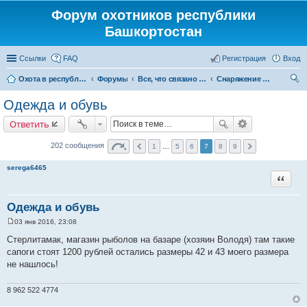
Форум охотников республики
Башкортостан
Ссылки
FAQ
Регистрация
Вход
Охота в республике Башкортостан
Форумы
Все, что связано с охотой
Снаряжение и экипировка для охоты
ои
Одежда и обувь
ск
Ответить
202 сообщения
1
…
5
6
7
8
9
serega6465
Цитата
Одежда и обувь
03 янв 2016, 23:08
С
о
Стерлитамак, магазин рыболов на базаре (хозяин Володя) там такие
о
сапоги стоят 1200 рублей остались размеры 42 и 43 моего размера
б
щ
не нашлось!
е
н
и
8 962 522 4774
е