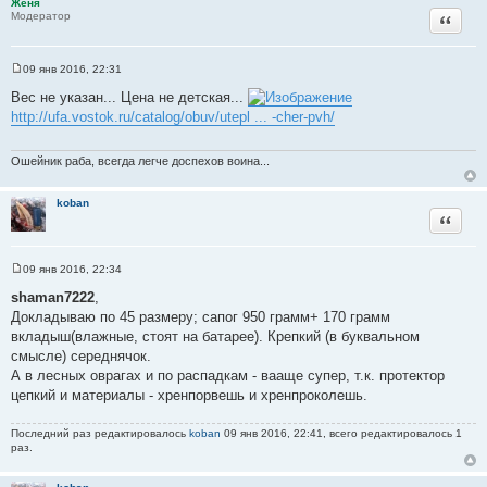
Женя
и
Цитата
Модератор
е
09 янв 2016, 22:31
С
о
Вес не указан... Цена не детская...
о
http://ufa.vostok.ru/catalog/obuv/utepl ... -cher-pvh/
б
щ
е
н
Ошейник раба, всегда легче доспехов воина...
и
е
koban
Цитата
09 янв 2016, 22:34
С
о
shaman7222
,
о
Докладываю по 45 размеру; сапог 950 грамм+ 170 грамм
б
щ
вкладыш(влажные, стоят на батарее). Крепкий (в буквальном
е
смысле) середнячок.
н
и
А в лесных оврагах и по распадкам - вааще супер, т.к. протектор
е
цепкий и материалы - хренпорвешь и хренпроколешь.
Последний раз редактировалось
koban
09 янв 2016, 22:41, всего редактировалось 1
раз.