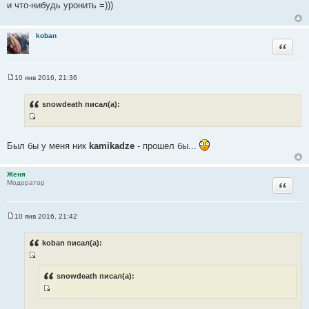
и что-нибудь уронить =)))
б
щ
е
н
koban
и
Цитата
е
10 янв 2016, 21:36
С
о
о
snowdeath писал(а):
б
щ
И
е
н
с
и
Был бы у меня ник
kamikadze
- прошел бы...
т
е
о
Женя
ч
Цитата
Модератор
н
и
к
10 янв 2016, 21:42
С
ц
о
и
о
koban писал(а):
б
т
щ
а
И
е
н
т
с
snowdeath писал(а):
и
ы
т
е
И
о