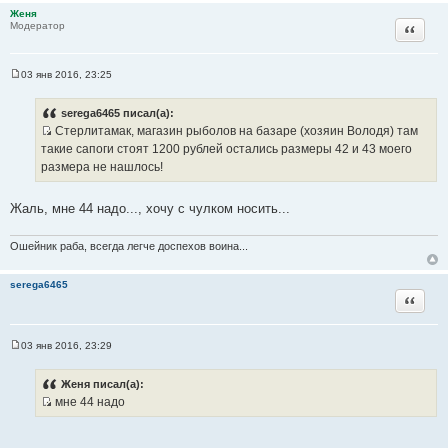
Женя
Цитата
Модератор
03 янв 2016, 23:25
С
о
о
serega6465 писал(а):
б
Стерлитамак, магазин рыболов на базаре (хозяин Володя) там
щ
И
е
такие сапоги стоят 1200 рублей остались размеры 42 и 43 моего
н
с
размера не нашлось!
и
т
е
о
Жаль, мне 44 надо..., хочу с чулком носить...
ч
н
Ошейник раба, всегда легче доспехов воина...
и
к
serega6465
ц
Цитата
и
т
а
03 янв 2016, 23:29
С
т
о
ы
о
Женя писал(а):
б
мне 44 надо
щ
И
е
н
с
и