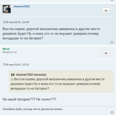
ц
shaman7222
и
Цитата
т
а
т
09 янв 2016, 22:49
С
ы
о
Восток-сервис дорогой магазинчик,навернека в другом месте
о
дешевле будет.Ну и кожа,что то не внушает доверия,почему
б
щ
вкладыши то на батарее?
е
н
и
Женя
е
Цитата
Модератор
09 янв 2016, 22:51
С
о
о
shaman7222 писал(а):
б
Восток-сервис дорогой магазинчик,навернека в другом месте
щ
И
е
дешевле будет.Ну и кожа,что то не внушает доверия,почему
н
с
вкладыши то на батарее?
и
т
е
о
На какой батарее??? Не понял???
ч
н
Ошейник раба, всегда легче доспехов воина...
и
к