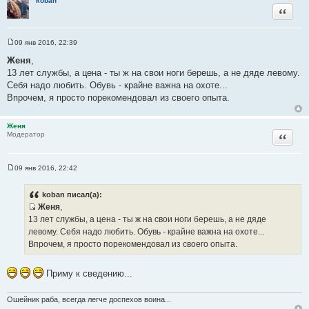
koban
Цитата
09 янв 2016, 22:39
С
о
Женя
,
о
13 лет службы, а цена - ты ж на свои ноги берешь, а не дяде левому.
б
щ
Себя надо любить. Обувь - крайне важна на охоте...
е
Впрочем, я просто порекомендовал из своего опыта.
н
и
е
Женя
Цитата
Модератор
09 янв 2016, 22:42
С
о
о
koban писал(а):
б
Женя
,
щ
И
е
13 лет службы, а цена - ты ж на свои ноги берешь, а не дяде
н
с
левому. Себя надо любить. Обувь - крайне важна на охоте...
и
т
е
Впрочем, я просто порекомендовал из своего опыта.
о
ч
Приму к сведению...
н
и
Ошейник раба, всегда легче доспехов воина...
к