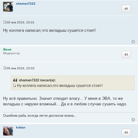
shaman7222
ц
Цитата
и
т
а
09 янв 2016, 23:01
С
т
о
Ну коллега написал,что вкладыш сушится стоит!
ы
о
б
щ
е
н
Женя
и
Цитата
Модератор
е
09 янв 2016, 23:03
С
о
о
shaman7222 писал(а):
б
Ну коллега написал,что вкладыш сушится стоит!
щ
И
е
н
с
и
Ну всё правильно. Значит отводит влагу... У меня в ЭВА, то же
т
е
вкладыш с наружи влажный... Да и в любом случае сушить надо.
о
ч
Ошейник раба, всегда легче доспехов воина...
н
и
koban
к
Цитата
ц