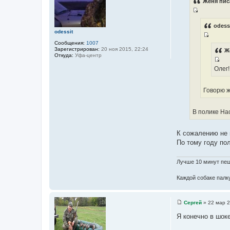
Женя пис
б
щ
И
е
н
с
odess
и
odessit
т
е
И
Сообщения:
1007
о
Зарегистрирован:
20 ноя 2015, 22:24
с
Ж
ч
Откуда:
Уфа-центр
т
н
И
Олег!
о
и
с
ч
к
т
н
Говорю ж
ц
о
и
и
ч
к
т
В полике Нас
н
ц
а
и
и
т
к
К сожалению не м
т
ы
ц
По тому году по
а
и
т
т
ы
Лучше 10 минут пеш
а
т
Каждой собаке палку
ы
Сергей
»
22 мар 2
С
о
Я конечно в шок
о
б