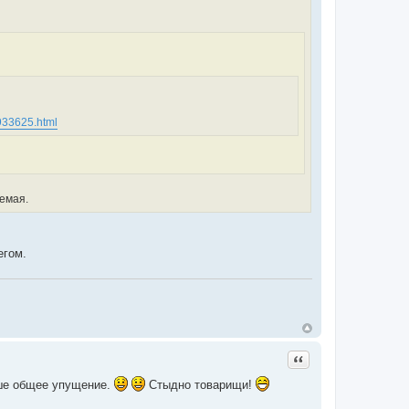
933625.html
яемая.
егом.
Цитата
аше общее упущение.
Стыдно товарищи!