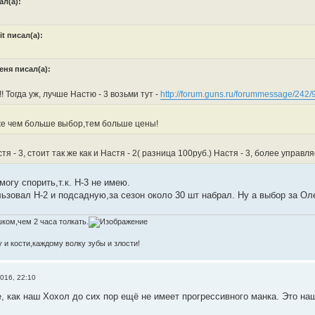
ал(а):
it писал(а):
еня писал(а):
!! Тогда уж, лучше Настю - 3 возьми тут -
http://forum.guns.ru/forummessage/242/
е чем больше выбор,тем больше цены!
тя - 3, стоит так же как и Настя - 2( разница 100руб.) Настя - 3, более управл
огу спорить,т.к. Н-3 не имею.
льзовал Н-2 и подсадную,за сезон около 30 шт набрал. Ну а выбор за Ол
ком,чем 2 часа толкать.
 и кости,каждому волку зубы и злости!
016, 22:10
е, как наш Хохол до сих пор ещё не имеет прогрессивного манка. Это н