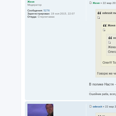
Женя
Женя
»
22 мар 20
Модератор
С
о
Сообщения:
5276
о
odessit п
Зарегистрирован:
19 ноя 2015, 22:07
б
Откуда:
Стерлитамак
щ
И
е
н
с
Женя 
и
т
е
И
о
с
od
ч
т
н
И
Жека,
о
и
с
Олега
ч
к
т
н
ц
о
и
Олег!!! Т
и
ч
к
т
н
ц
а
Говорю же ч
и
и
т
к
т
ы
ц
В полике Настя -
а
и
т
т
ы
Ошейник раба, всегд
а
т
ы
odessit
»
22 мар 2
С
о
о