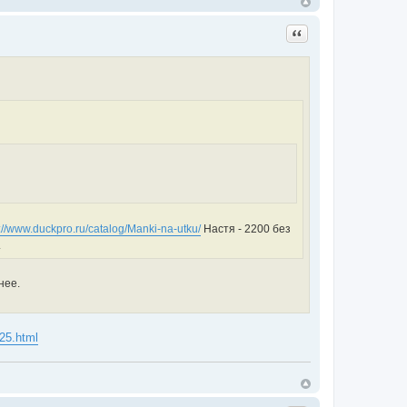
Цитата
://www.duckpro.ru/catalog/Manki-na-utku/
Настя - 2200 без
.
нее.
25.html