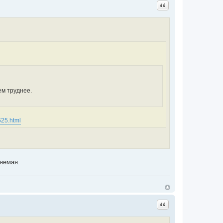
Цитата
ем труднее.
625.html
ляемая.
Цитата