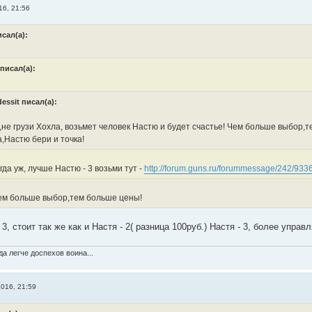
16, 21:56
исал(а):
писал(а):
essit писал(а):
не грузи Хохла, возьмет человек Настю и будет счастье! Чем больше выбор,т
,Настю бери и точка!
огда уж, лучше Настю - 3 возьми тут -
http://forum.guns.ru/forummessage/242/933
ем больше выбор,тем больше цены!
 3, стоит так же как и Настя - 2( разница 100руб.) Настя - 3, более управ
а легче доспехов воина...
016, 21:59