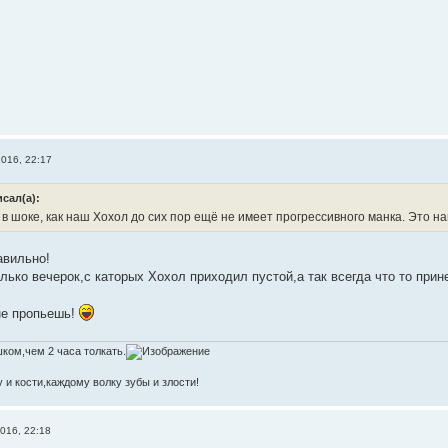
016, 22:17
сал(а):
в шоке, как наш Хохол до сих пор ещё не имеет прогрессивного манка. Это 
авильно!
олько вечерок,с каторых Хохол приходил пустой,а так всегда что то пр
не пропьешь!
ком,чем 2 часа толкать.
 и кости,каждому волку зубы и злости!
016, 22:18