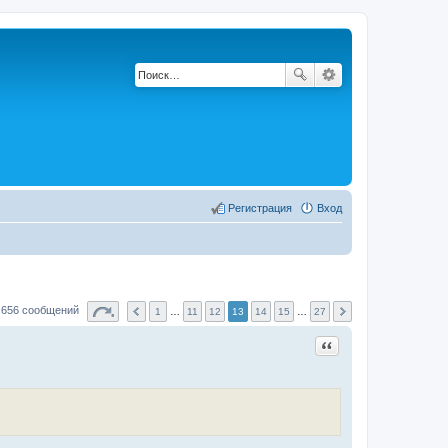
Регистрация
Вход
656 сообщений
1
…
11
12
13
14
15
…
27
Цитата