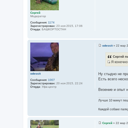
щ
е
н
и
Сергей
е
Модератор
Сообщения:
1174
Зарегистрирован:
23 ноя 2015, 17:06
Откуда:
БАШКОРТОСТАН
odessit
»
22 мар 2
С
о
о
Сергей пи
б
Я конечно 
щ
е
И
н
с
и
Ну стыдно не пр
odessit
е
т
Есть всего неск
Сообщения:
1007
о
Зарегистрирован:
20 ноя 2015, 22:24
ч
Откуда:
Уфа-центр
Везение и опыт 
н
и
Лучше 10 минут пеш
к
ц
Каждой собаке палку
и
т
а
Сергей
»
22 мар 2
С
т