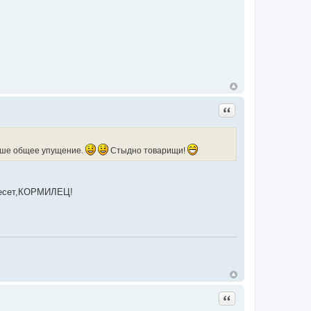
Цитата
наше общее упущение.
Стыдно товарищи!
инесет,КОРМИЛЕЦ!
Цитата