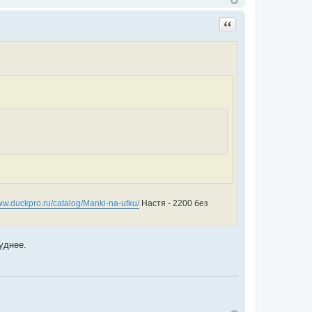
Цитата
www.duckpro.ru/catalog/Manki-na-utku/
Настя - 2200 без
уднее.