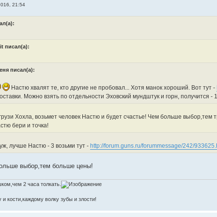
016, 21:54
ал(а):
it писал(а):
еня писал(а):
Настю хвалят те, кто другие не пробовал... Хотя манок хороший. Вот тут -
оставки. Можно взять по отдельности Эховский мундштук и горн, получится - 
грузи Хохла, возьмет человек Настю и будет счастье! Чем больше выбор,тем 
стю бери и точка!
 уж, лучше Настю - 3 возьми тут -
http://forum.guns.ru/forummessage/242/933625.
ольше выбор,тем больше цены!
ком,чем 2 часа толкать.
 и кости,каждому волку зубы и злости!