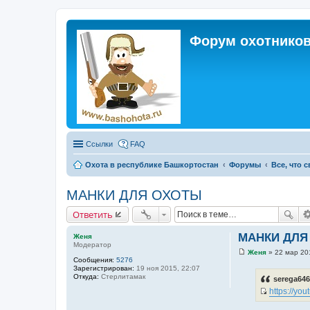
Форум охотников
Ссылки
FAQ
Охота в республике Башкортостан
Форумы
Все, что 
МАНКИ ДЛЯ ОХОТЫ
Ответить
МАНКИ ДЛЯ
Женя
Модератор
Женя
»
22 мар 20
С
Сообщения:
5276
о
Зарегистрирован:
19 ноя 2015, 22:07
о
Откуда:
Стерлитамак
serega646
б
https://y
щ
И
е
н