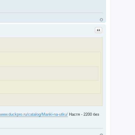
Цитата
/www.duckpro.ru/catalog/Manki-na-utku/
Настя - 2200 без