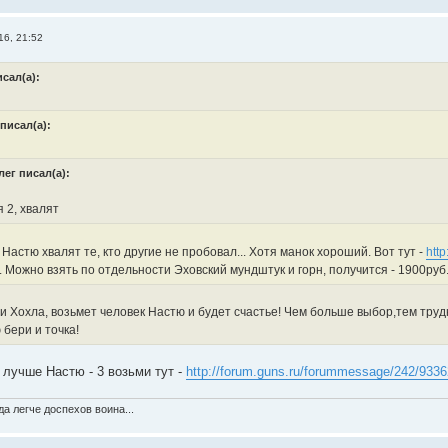
16, 21:52
исал(а):
писал(а):
лег писал(а):
 2, хвалят
Настю хвалят те, кто другие не пробовал... Хотя манок хороший. Вот тут -
http
. Можно взять по отдельности Эховский мундштук и горн, получится - 1900руб
и Хохла, возьмет человек Настю и будет счастье! Чем больше выбор,тем труд
бери и точка!
, лучше Настю - 3 возьми тут -
http://forum.guns.ru/forummessage/242/9336
а легче доспехов воина...