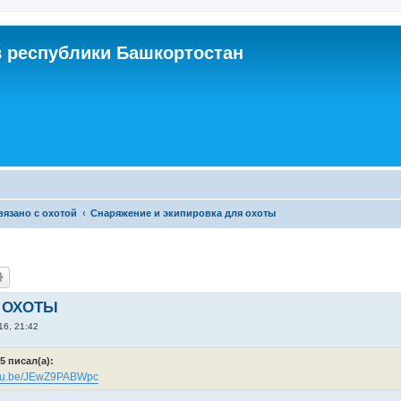
 республики Башкортостан
связано с охотой
Снаряжение и экипировка для охоты
 ОХОТЫ
16, 21:42
5 писал(а):
outu.be/JEwZ9PABWpc