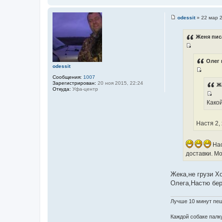
ы
а
т
odessit
»
22 мар 2
С
ы
о
о
Женя пис
б
щ
И
е
н
с
Олег 
и
odessit
т
е
И
Сообщения:
1007
о
Зарегистрирован:
20 ноя 2015, 22:24
с
Ж
ч
Откуда:
Уфа-центр
т
н
И
Како
о
и
с
ч
к
т
н
Настя 2,
ц
о
и
и
ч
к
т
Нас
н
ц
а
доставки. Мо
и
и
т
к
т
ы
ц
Жека,не грузи Х
а
и
Олега,Настю бер
т
т
ы
а
Лучше 10 минут пеш
т
ы
Каждой собаке палку