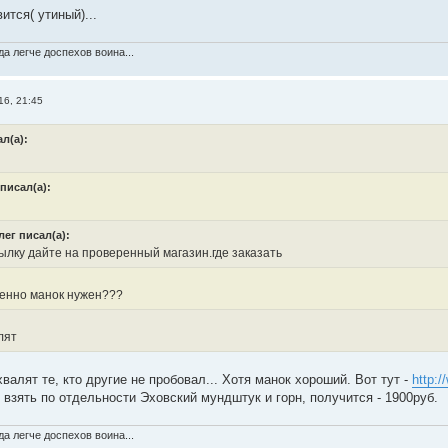
ится( утиный)...
а легче доспехов воина...
16, 21:45
л(а):
писал(а):
лег писал(а):
лку дайте на проверенный магазин.где заказать
енно манок нужен???
лят
валят те, кто другие не пробовал... Хотя манок хороший. Вот тут -
http:/
 взять по отдельности Эховский мундштук и горн, получится - 1900руб.
а легче доспехов воина...