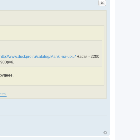
Цитата
http://www.duckpro.ru/catalog/Manki-na-utku/
Настя - 2200
1900руб.
труднее.
html