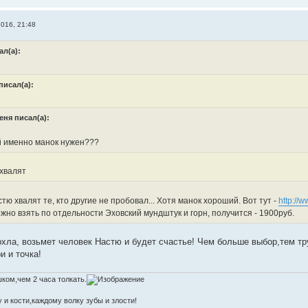
016, 21:48
ал(а):
писал(а):
еня писал(а):
й именно манок нужен???
 хвалят
тю хвалят те, кто другие не пробовал... Хотя манок хороший. Вот тут -
http://
жно взять по отдельности Эховский мундштук и горн, получится - 1900руб.
охла, возьмет человек Настю и будет счастье! Чем больше выбор,тем тр
и и точка!
ком,чем 2 часа толкать.
 и кости,каждому волку зубы и злости!