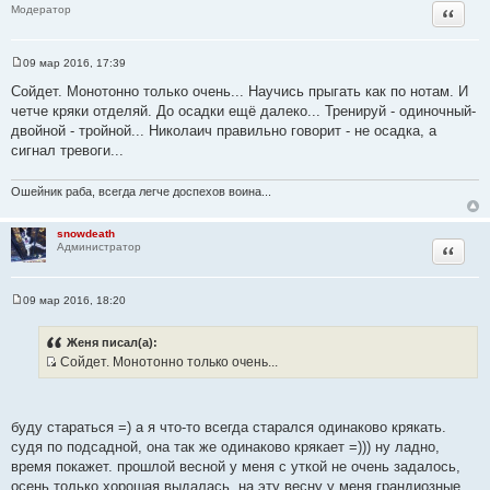
Цитата
Модератор
т
а
т
09 мар 2016, 17:39
С
ы
о
Сойдет. Монотонно только очень... Научись прыгать как по нотам. И
о
четче кряки отделяй. До осадки ещё далеко... Тренируй - одиночный-
б
щ
двойной - тройной... Николаич правильно говорит - не осадка, а
е
сигнал тревоги...
н
и
е
Ошейник раба, всегда легче доспехов воина...
snowdeath
Цитата
Администратор
09 мар 2016, 18:20
С
о
о
Женя писал(а):
б
Сойдет. Монотонно только очень...
щ
И
е
н
с
и
т
е
буду стараться =) а я что-то всегда старался одинаково крякать.
о
судя по подсадной, она так же одинаково крякает =))) ну ладно,
ч
время покажет. прошлой весной у меня с уткой не очень задалось,
н
осень только хорошая выдалась. на эту весну у меня грандиозные