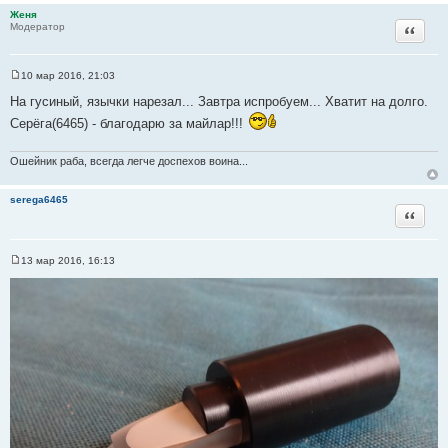
и
Женя
Цитата
Модератор
к
ц
и
10 мар 2016, 21:03
С
т
о
На гусиный, язычки нарезал... Завтра испробуем... Хватит на долго.
а
о
б
т
Серёга(6465) - благодарю за майлар!!!
щ
ы
е
н
Ошейник раба, всегда легче доспехов воина...
и
е
serega6465
Цитата
13 мар 2016, 16:13
С
о
о
б
щ
е
н
и
е