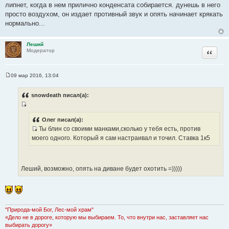
липнет, когда в нем прилично конденсата собирается. дунешь в него
просто воздухом, он издает противный звук и опять начинает крякать
нормально...
Леший
Цитата
Модератор
09 мар 2016, 13:04
С
о
о
snowdeath писал(а):
б
щ
И
е
н
с
Олег писал(а):
и
Ты блин со своими манками,сколько у тебя есть, против
т
е
И
моего одного. Который я сам настраивал и точил. Ставка 1к5
о
с
ч
т
н
о
и
Леший, возможно, опять на диване будет охотить =)))))
ч
к
н
ц
и
и
к
т
ц
"Природа-мой Бог, Лес-мой храм"
а
«Дело не в дороге, которую мы выбираем. То, что внутри нас, заставляет нас
и
т
выбирать дорогу»
т