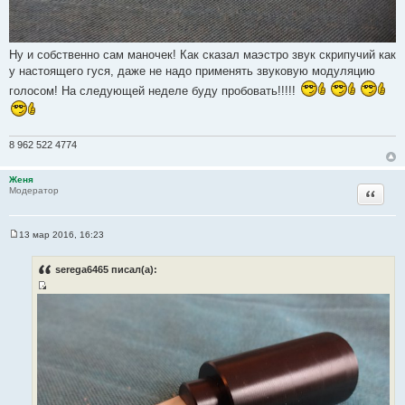
Ну и собственно сам маночек! Как сказал маэстро звук скрипучий как
у настоящего гуся, даже не надо применять звуковую модуляцию
голосом! На следующей неделе буду пробовать!!!!!
8 962 522 4774
Женя
Цитата
Модератор
13 мар 2016, 16:23
С
о
о
serega6465 писал(а):
б
щ
И
е
н
с
и
т
е
о
ч
н
и