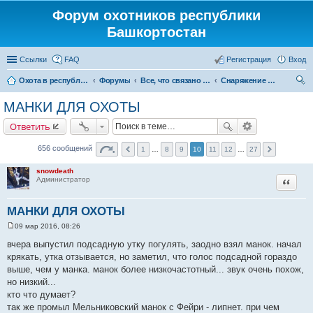
Форум охотников республики
Башкортостан
Ссылки
FAQ
Регистрация
Вход
Охота в республике Башкортостан
Форумы
Все, что связано с охотой
Снаряжение и экипировка для охоты
ои
МАНКИ ДЛЯ ОХОТЫ
ск
Ответить
656 сообщений
1
…
8
9
10
11
12
…
27
snowdeath
Цитата
Администратор
МАНКИ ДЛЯ ОХОТЫ
09 мар 2016, 08:26
С
о
вчера выпустил подсадную утку погулять, заодно взял манок. начал
о
крякать, утка отзывается, но заметил, что голос подсадной гораздо
б
щ
выше, чем у манка. манок более низкочастотный... звук очень похож,
е
но низкий...
н
и
кто что думает?
е
так же промыл Мельниковский манок с Фейри - липнет. при чем