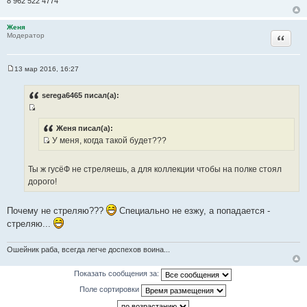
8 962 522 4774
н
и
Женя
к
Цитата
Модератор
ц
и
т
13 мар 2016, 16:27
С
а
о
т
о
serega6465 писал(а):
б
ы
щ
И
е
н
с
Женя писал(а):
и
У меня, когда такой будет???
т
е
И
о
с
ч
Ты ж гусёФ не стреляешь, а для коллекции чтобы на полке стоял
т
н
дорого!
о
и
ч
к
Почему не стреляю???
Специально не езжу, а попадается -
н
ц
стреляю...
и
и
к
т
ц
Ошейник раба, всегда легче доспехов воина...
а
и
т
т
Показать сообщения за:
ы
а
Поле сортировки
т