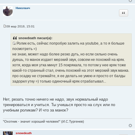
е
н
Николаич
и
Цитата
е
09 мар 2016, 15:01
С
о
о
snowdeath писал(а):
б
Ролик есть, сейчас попробую залить на youtube, а то я больше
щ
И
е
посмотреть =)
н
с
не знаю, может надо более резко дуть, но если сильно очень
и
т
е
дуешь, то манок издает мерзкий звук, совсем не похожий на кряк.
о
хотя, когда моя утка минут 15 покрякала, то потом у нее кряк тоже
ч
какой-то странный стал, очень похожий на этот мерзкий звук манка.
н
про осадку не стремайте, я ее делать не умею и просто от балды
и
задорил утку =) только одиночный кряк отрабатывал...
к
ц
и
Нет, резать точно ничего не надо, звук нормальный надо
т
тренироваться и учиться. Ты учишься просто на слух или по
а
учебным роликам? И что за манок?
т
ы
"Охотник - значит хороший человек!" (И.С.Тургенев)
snowdeath