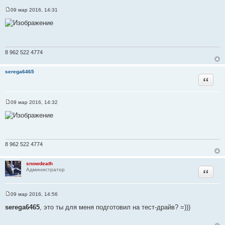
09 мар 2016, 14:31
С
о
о
б
щ
е
н
8 962 522 4774
и
е
serega6465
Цитата
09 мар 2016, 14:32
С
о
о
б
щ
е
н
8 962 522 4774
и
е
snowdeath
Цитата
Администратор
09 мар 2016, 14:56
С
о
serega6465
, это ты для меня подготовил на тест-драйв? =)))
о
б
щ