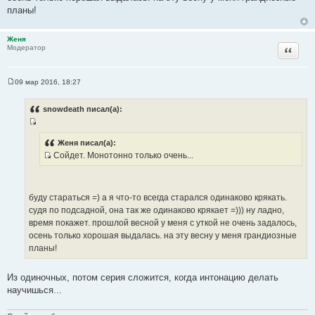
и
планы!
к
ц
Женя
и
Цитата
Модератор
т
а
т
09 мар 2016, 18:27
С
ы
о
о
snowdeath писал(а):
б
щ
И
е
н
с
Женя писал(а):
и
Сойдет. Монотонно только очень...
т
е
И
о
с
ч
т
н
буду стараться =) а я что-то всегда старался одинаково крякать.
о
и
судя по подсадной, она так же одинаково крякает =))) ну ладно,
ч
к
время покажет. прошлой весной у меня с уткой не очень задалось,
н
ц
осень только хорошая выдалась. на эту весну у меня грандиозные
и
и
планы!
к
т
ц
а
Из одиночных, потом серия сложится, когда интонацию делать
и
т
научишься...
т
ы
а