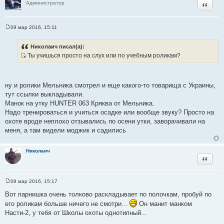
Цитата
Администратор
09 мар 2016, 15:11
С
о
о
Николаич писал(а):
б
Ты учишься просто на слух или по учебным роликам?
щ
И
е
н
с
и
т
е
ну и ролики Мельника смотрел и еще какого-то товарища с Украины,
о
тут ссылки выкладывали.
ч
Манок на утку HUNTER 063 Кряква от Мельника.
н
Надо тренироваться и учиться осадке или вообще звуку? Просто на
и
охоте вроде неплохо отзывались по осени утки, заворачивали на
к
меня, а там видели моджик и садились
ц
и
Николаич
т
Цитата
а
т
ы
09 мар 2016, 15:17
С
о
Вот парнишка очень толково раскладывает по полочкам, пробуй по
о
его роликам больше ничего не смотри...
Он манит манком
б
щ
Насти-2, у тебя от Школы охоты однотипный...
е
н