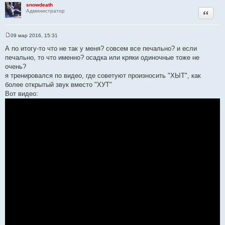
snowdeath
Цитата
Администратор
09 мар 2016, 15:31
С
о
А по итогу-то что не так у меня? совсем все печально? и если
о
печально, то что именно? осадка или кряки одиночные тоже не
б
щ
очень?
е
я тренировался по видео, где советуют произносить "ХЫТ", как
н
и
более открытый звук вместо "ХУТ"
е
Вот видео: