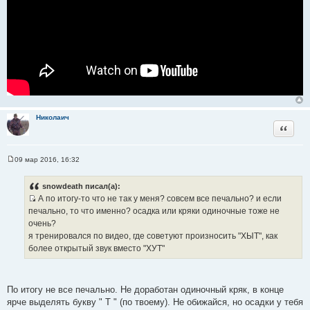
Николаич
Цитата
09 мар 2016, 16:32
С
о
о
snowdeath писал(а):
б
А по итогу-то что не так у меня? совсем все печально? и если
щ
И
е
печально, то что именно? осадка или кряки одиночные тоже не
н
с
очень?
и
т
е
я тренировался по видео, где советуют произносить "ХЫТ", как
о
более открытый звук вместо "ХУТ"
ч
н
и
По итогу не все печально. Не доработан одиночный кряк, в конце
к
ярче выделять букву " Т " (по твоему). Не обижайся, но осадки у тебя
ц