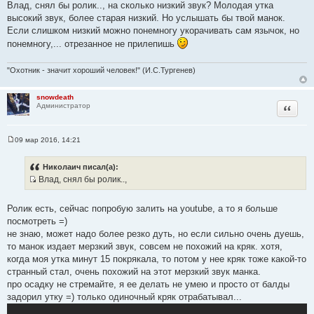
и
Влад, снял бы ролик.., на сколько низкий звук? Молодая утка
т
е
высокий звук, более старая низкий. Но услышать бы твой манок.
о
Если слишком низкий можно понемногу укорачивать сам язычок, но
ч
понемногу,... отрезанное не прилепишь
н
и
"Охотник - значит хороший человек!" (И.С.Тургенев)
к
ц
snowdeath
и
Цитата
Администратор
т
а
т
09 мар 2016, 14:21
С
ы
о
о
Николаич писал(а):
б
Влад, снял бы ролик..,
щ
И
е
н
с
и
Ролик есть, сейчас попробую залить на youtube, а то я больше
т
е
посмотреть =)
о
не знаю, может надо более резко дуть, но если сильно очень дуешь,
ч
то манок издает мерзкий звук, совсем не похожий на кряк. хотя,
н
когда моя утка минут 15 покрякала, то потом у нее кряк тоже какой-то
и
странный стал, очень похожий на этот мерзкий звук манка.
к
про осадку не стремайте, я ее делать не умею и просто от балды
ц
задорил утку =) только одиночный кряк отрабатывал...
и