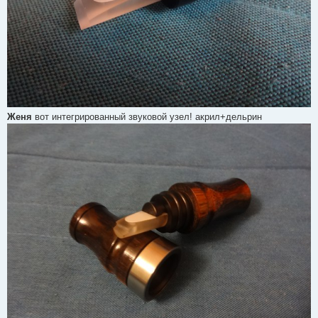
Женя
вот интегрированный звуковой узел! акрил+дельрин