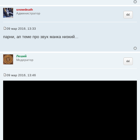
ы
а
snowdeath
т
Цитата
Администратор
ы
09 мар 2016, 13:33
С
о
парни, ап теме про звук манка низкий...
о
б
щ
е
н
Леший
и
Цитата
Модератор
е
09 мар 2016, 13:46
С
о
о
б
щ
е
н
и
е