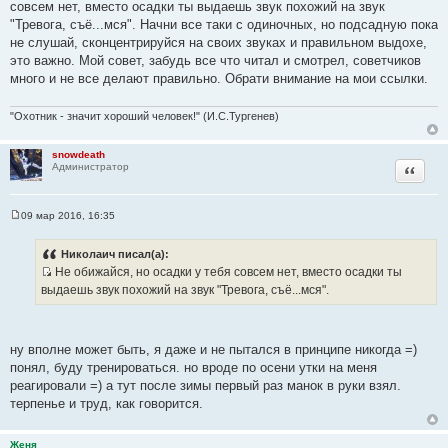
совсем нет, вместо осадки ты выдаешь звук похожий на звук
и
"Тревога, съё...мся". Начни все таки с одиночных, но подсадную пока
т
не слушай, сконцентрируйся на своих звуках и правильном выдохе,
а
это важно. Мой совет, забудь все что читал и смотрел, советчиков
т
много и не все делают правильно. Обрати внимание на мои ссылки.
ы
"Охотник - значит хороший человек!" (И.С.Тургенев)
snowdeath
Цитата
Администратор
09 мар 2016, 16:35
С
о
о
Николаич писал(а):
б
Не обижайся, но осадки у тебя совсем нет, вместо осадки ты
щ
И
е
выдаешь звук похожий на звук "Тревога, съё...мся".
н
с
и
т
е
о
ну вполне может быть, я даже и не пытался в принципе никогда =)
ч
понял, буду тренироваться. но вроде по осени утки на меня
н
реагировали =) а тут после зимы первый раз манок в руки взял.
и
терпенье и труд, как говорится.
к
ц
Женя
и