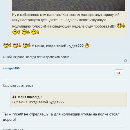
Ну и собственно сам маночек! Как сказал маэстро звук скрипучий
как у настоящего гуся, даже не надо применять звуковую
модуляцию голосом! На следующей неделе буду пробовать!!!!!
У меня, когда такой будет???
Ошейник раба, всегда легче доспехов воина...
serega6465
Цитата
13 мар 2016, 16:24
С
о
о
Женя писал(а):
б
У меня, когда такой будет???
щ
И
е
н
с
и
Ты ж гусёФ не стреляешь, а для коллекции чтобы на полке стоял
т
е
дорого!
о
ч