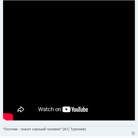
"Охотник - значит хороший человек!" (И.С.Тургенев)