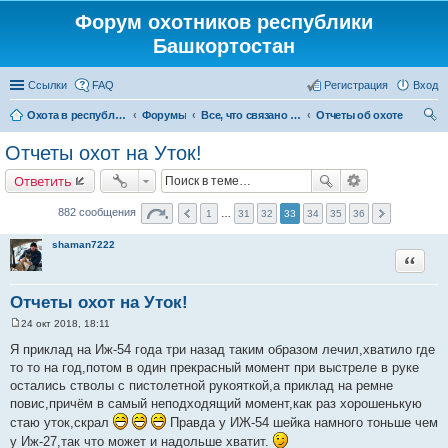
Форум охотников республики
Башкортостан
Ссылки
FAQ
Регистрация
Вход
Охота в республике Башкортостан
Форумы
Все, что связано с охотой
Отчеты об охоте
ои
Отчеты охот на Уток!
ск
Ответить
882 сообщения
1
…
31
32
33
34
35
36
shaman7222
Цитата
Отчеты охот на Уток!
24 окт 2018, 18:11
С
о
Я приклад на Иж-54 года три назад таким образом лечил,хватило где
о
то то на год,потом в один прекрасный момент при выстреле в руке
б
щ
остались стволы с пистолетной рукояткой,а приклад на ремне
е
повис,причём в самый неподходящий момент,как раз хорошенькую
н
и
стаю уток,скрал
Правда у ИЖ-54 шейка намного тоньше чем
е
у Иж-27,так что может и надольше хватит.