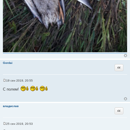
Gordai
Цитата
19 сен 2019, 20:55
С
о
С полем!
о
б
щ
е
н
владислав
и
Цитата
е
25 сен 2019, 20:53
С
о