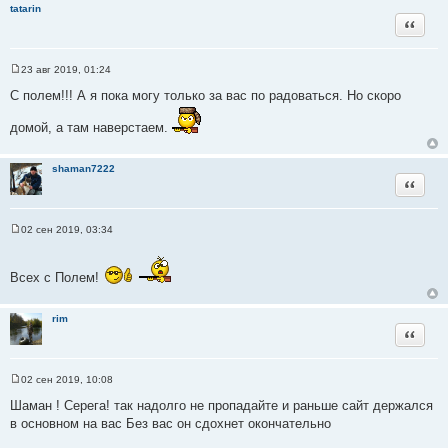
н
tatarin
и
Цитата
е
23 авг 2019, 01:24
С
о
С полем!!! А я пока могу только за вас по радоваться. Но скоро
о
б
домой, а там наверстаем.
щ
е
н
и
shaman7222
е
Цитата
02 сен 2019, 03:34
С
о
о
б
Всех с Полем!
щ
е
н
rim
и
Цитата
е
02 сен 2019, 10:08
С
о
Шаман ! Серега! так надолго не пропадайте и раньше сайт держался
о
в основном на вас Без вас он сдохнет окончательно
б
щ