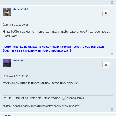
demon1583
Цитата
26 окт 2018, 09:35
С
о
Я на ТОЗе так лечил приклад, тьфу тьфу уже второй год все норм,
о
шата нет!!!
б
щ
е
н
Пусто никогда не бывает в лесу, и если кажется пусто, то сам виноват!
и
Если ты не выстрелил – ты точно промахнулся!
е
odessit
Цитата
26 окт 2018, 11:33
С
о
Мужики,пишите в профильной теме про оружие.
о
б
щ
е
н
Лучше 10 минут пешком,чем 2 часа толкать.
и
е
Каждой собаке палку и кости,каждому волку зубы и злости!
Gordai