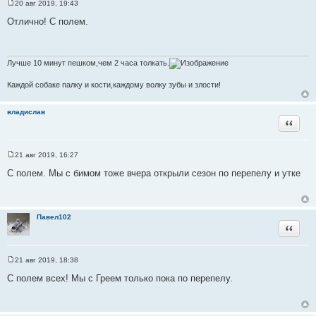
20 авг 2019, 19:43
С
о
Отлично! С полем.
о
б
щ
е
н
Лучше 10 минут пешком,чем 2 часа толкать.
и
е
Каждой собаке палку и кости,каждому волку зубы и злости!
владислав
Цитата
21 авг 2019, 16:27
С
о
С полем. Мы с бимом тоже вчера открыли сезон по перепелу и утке
о
б
щ
е
н
Павел102
и
Цитата
е
21 авг 2019, 18:38
С
о
С полем всех! Мы с Греем только пока по перепелу.
о
б
щ
е