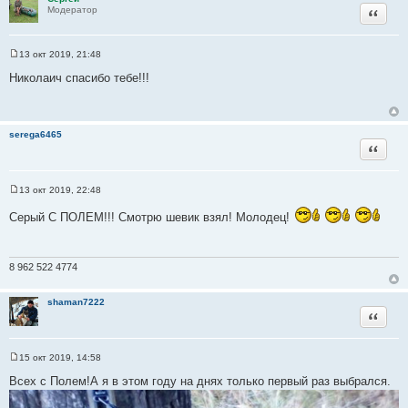
Цитата
Модератор
13 окт 2019, 21:48
С
о
Николаич спасибо тебе!!!
о
б
щ
е
н
serega6465
и
Цитата
е
13 окт 2019, 22:48
С
о
Серый С ПОЛЕМ!!! Смотрю шевик взял! Молодец!
о
б
щ
е
н
8 962 522 4774
и
е
shaman7222
Цитата
15 окт 2019, 14:58
С
о
Всех с Полем!А я в этом году на днях только первый раз выбрался.
о
б