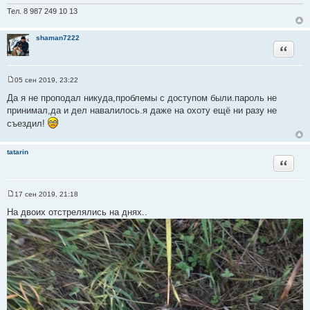
е
н
Тел. 8 987 249 10 13
и
е
shaman7222
Цитата
05 сен 2019, 23:22
С
о
Да я не проподал никуда,проблемы с доступом были.пароль не
о
принимал,да и дел навалилось.я даже на охоту ещё ни разу не
б
щ
съездил!
е
н
и
tatarin
е
Цитата
17 сен 2019, 21:18
С
о
На двоих отстрелялись на днях..
о
б
щ
е
н
и
е