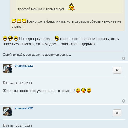
с
ч
т
н
трофей,мой на 2 кг вытянул!
о
и
ч
к
Говно, хоть фекалиями, хоть дерьмом обзови - вкуснее не
н
ц
станет...
и
и
к
т
ц
Я тогда продолжу...
говно, хоть сахаром посыпь, хоть
а
и
вареньем намажь, хоть медом... один хрен - дерьмо...
т
т
ы
а
Ошейник раба, всегда легче доспехов воина...
т
ы
shaman7222
Цитата
03 ноя 2017, 02:14
С
о
Женя,ты просто не умеешь их готовить!!!
о
б
щ
е
н
shaman7222
и
Цитата
е
03 ноя 2017, 02:32