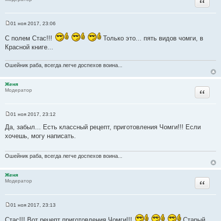
Цитата
е
01 ноя 2017, 23:06
С
о
С полем Стас!!!
Только это... пять видов чомги, в
о
б
Красной книге...
щ
е
н
Ошейник раба, всегда легче доспехов воина...
и
е
Женя
Цитата
Модератор
01 ноя 2017, 23:12
С
о
Да, забыл... Есть классный рецепт, приготовления Чомги!!! Если
о
хочешь, могу написать.
б
щ
е
н
Ошейник раба, всегда легче доспехов воина...
и
е
Женя
Цитата
Модератор
01 ноя 2017, 23:13
С
о
Стас!!! Вот рецепт приготовления Чомги!!!
Старый