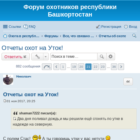
Форум охотников республики
Башкортостан
Ссылки
FAQ
Регистрация
Вход
Охота в республике Башкортостан
Форумы
Все, что связано с охотой
Отчеты об охоте
ои
Отчеты охот на Уток!
ск
Ответить
882 сообщения
1
…
19
20
21
22
23
…
36
Николаич
Цитата
Отчеты охот на Уток!
01 ноя 2017, 20:25
С
о
о
shaman7222 писал(а):
б
Два дня поливал дождь,и мы решили ещё сгонять по утке в
щ
И
е
надежде на северную.
н
с
и
т
е
С полем Стас!
А ты говоришь утки у вас нетути
о