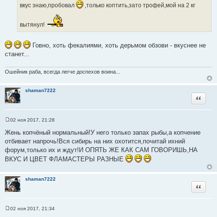
И
е
вкус знаю,пробовал
,только коптить,зато трофей,мой на 2 кг
н
с
и
т
е
вытянул!
о
ч
Говно, хоть фекалиями, хоть дерьмом обзови - вкуснее не
н
станет...
и
к
ц
Ошейник раба, всегда легче доспехов воина...
и
т
shaman7222
Цитата
а
т
ы
02 ноя 2017, 21:28
С
о
Жень копчёный нормальный!У него только запах рыбы,а копчение
о
отбивает напрочь!Вся сибирь на них охотится,почитай ихний
б
щ
форум,только их и ждут!И ОПЯТЬ ЖЕ КАК САМ ГОВОРИШЬ,НА
е
ВКУС И ЦВЕТ ФЛАМАСТЕРЫ РАЗНЫЕ
н
и
е
shaman7222
Цитата
02 ноя 2017, 21:34
С