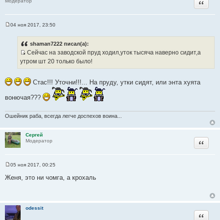
Цитата
Модератор
е
04 ноя 2017, 23:50
С
о
о
shaman7222 писал(а):
б
Сейчас на заводской пруд ходил,уток тысяча наверно сидит,а
щ
И
е
утром шт 20 только было!
н
с
и
т
е
Стас!!! Уточни!!!... На пруду, утки сидят, или энта хуята
о
ч
вонючая???
н
и
Ошейник раба, всегда легче доспехов воина...
к
ц
Сергей
и
Цитата
Модератор
т
а
т
05 ноя 2017, 00:25
С
ы
о
Женя, это ни чомга, а крохаль
о
б
щ
е
н
odessit
и
Цитата
е