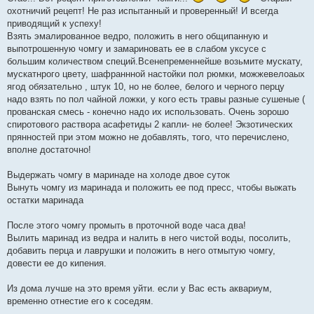
о
б
охотничий рецепт! Не раз испытанный и проверенный! И всегда
щ
приводящий к успеху!
е
н
Взять эмалированное ведро, положить в него общипанную и
и
выпотрошенную чомгу и замариновать ее в слабом уксусе с
е
большим количеством специй.Всенепременнейше возьмите мускату,
мускатнрого цвету, шафраннной настойки пол рюмки, можжевелоаых
ягод обязательно , штук 10, но не более, белого и черного перцу
надо взять по пол чайной ложки, у кого есть травы разные сушеные (
прованская смесь - конечно надо их использовать. Очень зорошо
спиротового раствора асафетиды 2 капли- не более! Экзотических
прянностей при этом можно не добавлять, того, что перечислено,
вполне достаточно!
Выдержать чомгу в маринаде на холоде двое суток
Вынуть чомгу из маринада и положить ее под пресс, чтобы выжать
остатки маринада
После этого чомгу промыть в проточной воде часа два!
Вылить маринад из ведра и налить в него чистой воды, посолить,
добавить перца и лаврушки и положить в него отмытую чомгу,
довести ее до кипения.
Из дома лучше на это время уйти. если у Вас есть аквариум,
временно отнестие его к соседям.