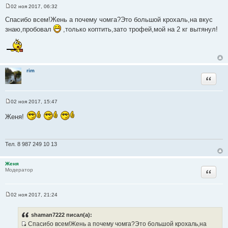
02 ноя 2017, 06:32
С
о
Спасибо всем!Жень а почему чомга?Это большой крохаль,на вкус
о
знаю,пробовал
,только коптить,зато трофей,мой на 2 кг вытянул!
б
щ
е
н
и
е
rim
Цитата
02 ноя 2017, 15:47
С
о
Женя!
о
б
щ
е
н
Тел. 8 987 249 10 13
и
е
Женя
Цитата
Модератор
02 ноя 2017, 21:24
С
о
о
shaman7222 писал(а):
б
Спасибо всем!Жень а почему чомга?Это большой крохаль,на
щ