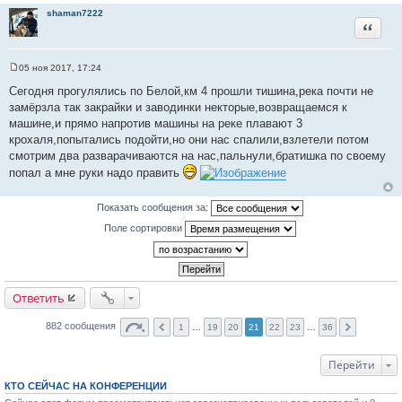
shaman7222
ц
Цитата
и
т
а
05 ноя 2017, 17:24
С
т
о
Сегодня прогулялись по Белой,км 4 прошли тишина,река почти не
ы
о
замёрзла так закрайки и заводинки некторые,возвращаемся к
б
щ
машине,и прямо напротив машины на реке плавают 3
е
крохаля,попытались подойти,но они нас спалили,взлетели потом
н
и
смотрим два разварачиваются на нас,пальнули,братишка по своему
е
попал а мне руки надо править
Показать сообщения за:
Поле сортировки
Ответить
882 сообщения
1
…
19
20
21
22
23
…
36
Перейти
КТО СЕЙЧАС НА КОНФЕРЕНЦИИ