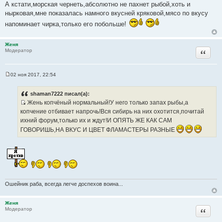
о
А кстати,морская чернеть,абсолютно не пахнет рыбой,хоть и
о
нырковая,мне показалась намного вкусней кряковой,мясо по вкусу
б
щ
напоминает чирка,только его побольше!
е
н
и
е
Женя
Цитата
Модератор
02 ноя 2017, 22:54
С
о
о
shaman7222 писал(а):
б
Жень копчёный нормальный!У него только запах рыбы,а
щ
И
е
копчение отбивает напрочь!Вся сибирь на них охотится,почитай
н
с
ихний форум,только их и ждут!И ОПЯТЬ ЖЕ КАК САМ
и
т
е
ГОВОРИШЬ,НА ВКУС И ЦВЕТ ФЛАМАСТЕРЫ РАЗНЫЕ
о
ч
н
и
к
ц
Ошейник раба, всегда легче доспехов воина...
и
т
Женя
а
Цитата
Модератор
т