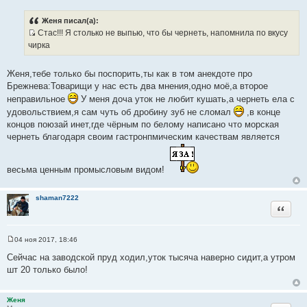
С
о
о
Женя писал(а):
б
Стас!!! Я столько не выпью, что бы чернеть, напомнила по вкусу
щ
И
е
чирка
н
с
и
т
е
Женя,тебе только бы поспорить,ты как в том анекдоте про
о
Брежнева:Товарищи у нас есть два мнения,одно моё,а второе
ч
неправильное
У меня доча уток не любит кушать,а чернеть ела с
н
удовольствием,я сам чуть об дробину зуб не сломал
,в конце
и
концов поюзай инет,где чёрным по белому написано что морская
к
чернеть благодаря своим гастронпмическим качествам является
ц
и
т
весьма ценным промысловым видом!
а
т
shaman7222
ы
Цитата
04 ноя 2017, 18:46
С
о
Сейчас на заводской пруд ходил,уток тысяча наверно сидит,а утром
о
шт 20 только было!
б
щ
е
н
Женя
и