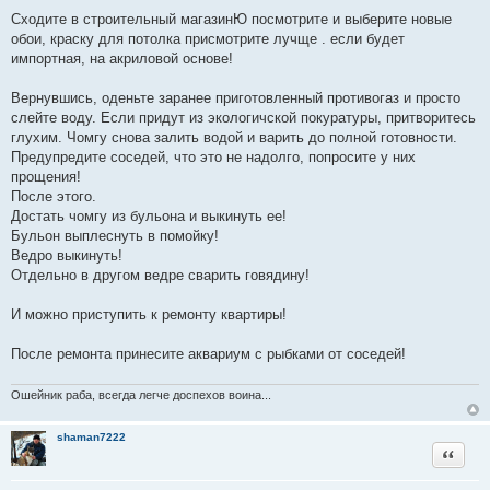
Сходите в строительный магазинЮ посмотрите и выберите новые
обои, краску для потолка присмотрите лучще . если будет
импортная, на акриловой основе!
Вернувшись, оденьте заранее приготовленный противогаз и просто
слейте воду. Если придут из экологичской покуратуры, притворитесь
глухим. Чомгу снова залить водой и варить до полной готовности.
Предупредите соседей, что это не надолго, попросите у них
прощения!
После этого.
Достать чомгу из бульона и выкинуть ее!
Бульон выплеснуть в помойку!
Ведро выкинуть!
Отдельно в другом ведре сварить говядину!
И можно приступить к ремонту квартиры!
После ремонта принесите аквариум с рыбками от соседей!
Ошейник раба, всегда легче доспехов воина...
shaman7222
Цитата