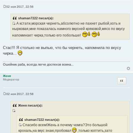
ы
02 ноя 2017, 22:56
С
о
о
shaman7222 писал(а):
б
А кстати,морская чернеть,абсолютно не пахнет рыбой,хоть и
щ
И
е
нырковая,мне показалась намного вкусней кряковой,мясо по вкусу
н
с
и
напоминает чирка,только его побольше!
т
е
о
Стас!!! Я столько не выпью, что бы чернеть, напомнила по вкусу
ч
чирка...
н
и
Ошейник раба, всегда легче доспехов воина...
к
ц
и
Женя
Цитата
Модератор
т
а
т
02 ноя 2017, 22:58
ы
С
о
о
Женя писал(а):
б
щ
И
е
н
с
shaman7222 писал(а):
и
Спасибо всем!Жень а почему чомга?Это большой
т
е
И
о
крохаль,на вкус знаю,пробовал
,только коптить,зато