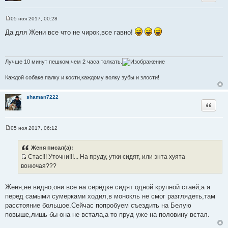
05 ноя 2017, 00:28
С
о
Да для Жени все что не чирок,все гавно!
о
б
щ
е
н
Лучше 10 минут пешком,чем 2 часа толкать.
и
е
Каждой собаке палку и кости,каждому волку зубы и злости!
shaman7222
Цитата
05 ноя 2017, 06:12
С
о
о
Женя писал(а):
б
Стас!!! Уточни!!!... На пруду, утки сидят, или энта хуята
щ
И
е
вонючая???
н
с
и
т
е
Женя,не видно,они все на серёдке сидят одной крупной стаей,а я
о
перед самыми сумерками ходил,в монокль не смог разглядеть,там
ч
расстояние большое.Сейчас попробуем съездить на Белую
н
повыше,лишь бы она не встала,а то пруд уже на половину встал.
и
к