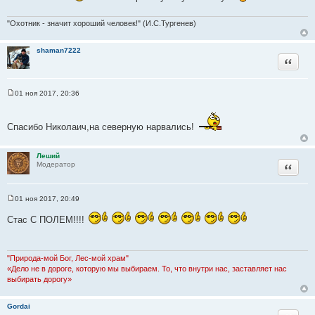
ч
"Охотник - значит хороший человек!" (И.С.Тургенев)
н
и
к
shaman7222
Цитата
ц
и
т
01 ноя 2017, 20:36
С
а
о
т
о
б
ы
Спасибо Николаич,на северную нарвались!
щ
е
н
Леший
и
Цитата
Модератор
е
01 ноя 2017, 20:49
С
о
Стас С ПОЛЕМ!!!!
о
б
щ
е
н
"Природа-мой Бог, Лес-мой храм"
и
«Дело не в дороге, которую мы выбираем. То, что внутри нас, заставляет нас
е
выбирать дорогу»
Gordai