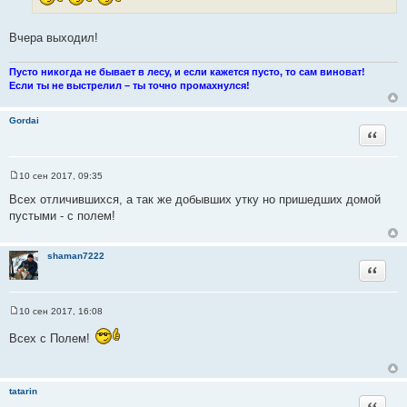
н
с
и
е
т
Вчера выходил!
о
ч
Пусто никогда не бывает в лесу, и если кажется пусто, то сам виноват!
н
Если ты не выстрелил – ты точно промахнулся!
и
к
Gordai
ц
Цитата
и
т
а
10 сен 2017, 09:35
С
т
о
Всех отличившихся, а так же добывших утку но пришедших домой
ы
о
пустыми - с полем!
б
щ
е
н
shaman7222
и
Цитата
е
10 сен 2017, 16:08
С
о
Всех с Полем!
о
б
щ
е
н
tatarin
и
Цитата
е