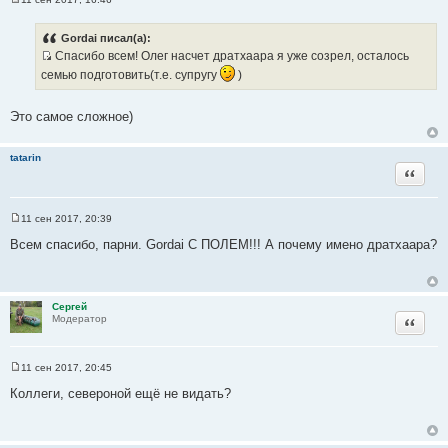
С
о
о
Gordai писал(а):
б
Спасибо всем! Олег насчет дратхаара я уже созрел, осталось
щ
И
е
семью подготовить(т.е. супругу
)
н
с
и
т
е
Это самое сложное)
о
ч
tatarin
н
Цитата
и
к
ц
11 сен 2017, 20:39
С
и
о
Всем спасибо, парни. Gordai С ПОЛЕМ!!! А почему имено дратхаара?
т
о
б
а
щ
т
е
н
ы
Сергей
и
Цитата
Модератор
е
11 сен 2017, 20:45
С
о
Коллеги, североной ещё не видать?
о
б
щ
е