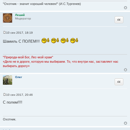
"Охотник - значит хороший человек!" (И.С.Тургенев)
н
и
к
Леший
Цитата
Модератор
ц
и
т
10 сен 2017, 18:19
С
а
о
т
Шамиль С ПОЛЕМ!!!
о
б
ы
щ
е
н
"Природа-мой Бог, Лес-мой храм"
и
«Дело не в дороге, которую мы выбираем. То, что внутри нас, заставляет нас
е
выбирать дорогу»
Олег
Цитата
10 сен 2017, 20:46
С
о
С полем!!!!
о
б
щ
е
н
Охотник.
и
е