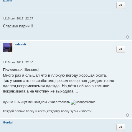
tatarin
Цитата
10 сен 2017, 22:07
С
о
Спасибо парни!!!
о
б
щ
е
н
odessit
и
Цитата
е
10 сен 2017, 22:40
С
о
Похвально Шамиль!
о
Много раз я слышал что в плохую погоду хорошая охота.
б
щ
Так у меня это не сработало,провел вечер под дождем,тепло
е
оделся,непромокаемая одежда. Но,лёта небыло,в камыше
н
и
покрякивала,а на чистину не выходила....
е
Лучше 10 минут пешком,чем 2 часа толкать.
Каждой собаке палку и кости,каждому волку зубы и злости!
Gordai
Цитата