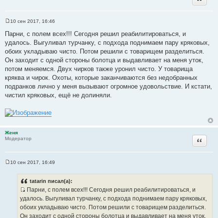
10 сен 2017, 16:46
С
о
Парни, с полем всех!!! Сегодня решил реабилитироваться, и
о
удалось. Выгуливал турчанку, с подхода поднимаем пару кряковых,
б
щ
обоих укладываю чисто. Потом решили с товарищем разделиться.
е
Он заходит с одной стороны болотца и выдавливает на меня уток,
н
и
потом меняемся. Двух чирков также уронил чисто. У товарища
е
кряква и чирок. Охоты, которые заканчиваются без недобранных
подранков лично у меня вызывают огромное удовольствие. И кстати,
чистил кряковых, ещё не долиняли.
Женя
Цитата
Модератор
10 сен 2017, 16:49
С
о
о
tatarin писал(а):
б
Парни, с полем всех!!! Сегодня решил реабилитироваться, и
щ
И
е
удалось. Выгуливал турчанку, с подхода поднимаем пару кряковых,
н
с
обоих укладываю чисто. Потом решили с товарищем разделиться.
и
т
е
Он заходит с одной стороны болотца и выдавливает на меня уток,