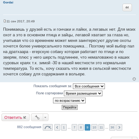
н
Gordai
и
Цитата
е
11 сен 2017, 20:49
С
о
Понимаешь у друзей есть и гончаки и лайки, а легавых нет. Для моих
о
охот а это в основном птица и зайцы, легавой хватает за глаза но,
б
щ
учитывая что со временем может меня заинтересуют другие охоты
е
хочется более универсального помощника... Поэтому мой выбор пал
н
и
на дратхаара - егерскую собаку которая работает по птице и по
е
зверям, плюс у него шерсть подлиннее, что немаловажно в наших
суровых краях т.к. зимой -30 в нашей местности это нормальная
температура. То есть, хочу сказать что живя в сельской местности
хочется собаку для содержания в вольере.
Показать сообщения за:
Поле сортировки
Ответить
882 сообщения
1
…
7
8
9
10
11
…
36