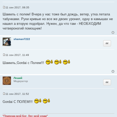
11 сен 2017, 08:35
С
о
Шамиль с полем! Вчера у нас тоже был дождь, ветер, утка летала
о
табунками. Руки кривые но все же двоих уронил, одну в камышах не
б
щ
нашел а вторую подобрал. Нужен, да что там - НЕОБХОДИМ
е
четвероногий помощник!
н
и
е
shaman7222
Цитата
11 сен 2017, 11:49
С
о
Шамиль,Gordai с Полем!!!
о
б
щ
е
н
Леший
и
Цитата
Модератор
е
11 сен 2017, 11:52
С
о
Gordai С ПОЛЕМ!!!
о
б
щ
е
н
"Природа-мой Бог, Лес-мой храм"