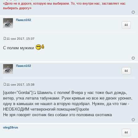
и
«Дело не в дороге, которую мы выбираем. То, что внутри нас, заставляет нас
е
выбирать дорогу»
Павел102
Цитата
11 сен 2017, 15:37
С
о
С полем мужики
о
б
щ
е
н
Павел102
и
Цитата
е
11 сен 2017, 15:38
С
о
[quote="Gordai"]
Шамиль с полем! Вчера у нас тоже был дождь,
о
И
ветер, утка летала табунками. Руки кривые но все же двоих уронил,
б
с
щ
одну в камышах не нашел а вторую подобрал. Нужен, да что там -
е
т
НЕОБХОДИМ четвероногий помощник![/quote
н
о
и
Не зря говорят охотник без собаки это половина охотника
е
ч
н
oleg28rus
и
Цитата
к