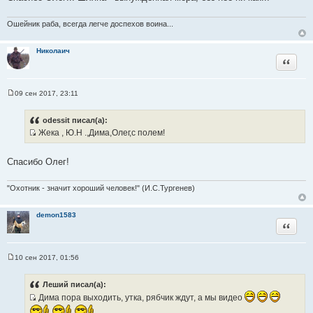
о
ч
Ошейник раба, всегда легче доспехов воина...
н
и
Николаич
к
Цитата
ц
и
т
09 сен 2017, 23:11
С
а
о
т
о
odessit писал(а):
б
ы
Жека , Ю.Н .,Дима,Олег,с полем!
щ
И
е
н
с
и
Спасибо Олег!
т
е
о
"Охотник - значит хороший человек!" (И.С.Тургенев)
ч
н
demon1583
и
Цитата
к
ц
и
10 сен 2017, 01:56
С
т
о
а
о
Леший писал(а):
б
т
Дима пора выходить, утка, рябчик ждут, а мы видео
щ
ы
е
И