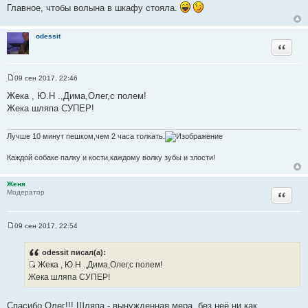
Главное, чтобы волына в шкафу стояла.
ч
н
и
odessit
Цитата
к
ц
и
09 сен 2017, 22:46
С
т
о
Жека , Ю.Н .,Дима,Олег,с полем!
а
о
Жека шляпа СУПЕР!
б
т
щ
ы
е
н
Лучше 10 минут пешком,чем 2 часа толкать.
и
е
Каждой собаке палку и кости,каждому волку зубы и злости!
Женя
Цитата
Модератор
09 сен 2017, 22:54
С
о
о
odessit писал(а):
б
Жека , Ю.Н .,Дима,Олег,с полем!
щ
И
е
Жека шляпа СУПЕР!
н
с
и
т
е
Спасибо Олег!!! Шляпа - вынужденная мера, без неё ни как...