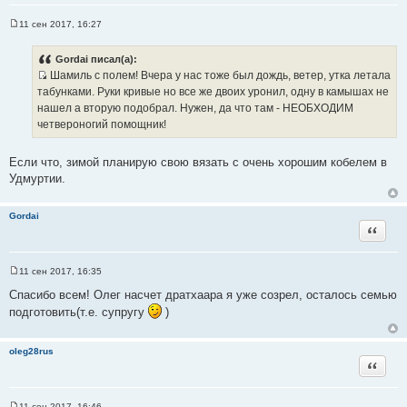
ц
и
11 сен 2017, 16:27
С
т
о
о
а
Gordai писал(а):
б
т
Шамиль с полем! Вчера у нас тоже был дождь, ветер, утка летала
щ
И
е
ы
табунками. Руки кривые но все же двоих уронил, одну в камышах не
н
с
нашел а вторую подобрал. Нужен, да что там - НЕОБХОДИМ
и
т
е
четвероногий помощник!
о
ч
Если что, зимой планирую свою вязать с очень хорошим кобелем в
н
Удмуртии.
и
к
Gordai
ц
Цитата
и
т
а
11 сен 2017, 16:35
С
т
о
Спасибо всем! Олег насчет дратхаара я уже созрел, осталось семью
ы
о
подготовить(т.е. супругу
)
б
щ
е
н
oleg28rus
и
Цитата
е
11 сен 2017, 16:46