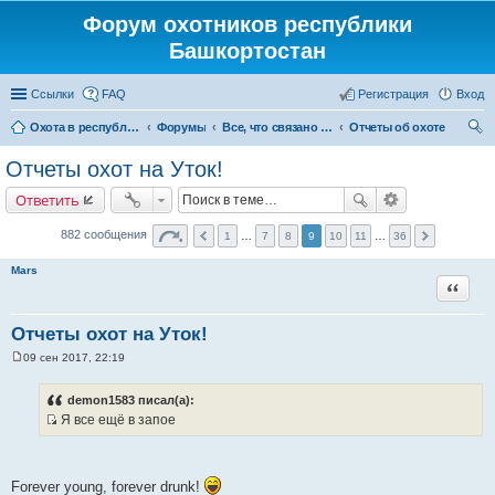
Форум охотников республики
Башкортостан
Ссылки
FAQ
Регистрация
Вход
Охота в республике Башкортостан
Форумы
Все, что связано с охотой
Отчеты об охоте
ои
Отчеты охот на Уток!
ск
Ответить
882 сообщения
1
…
7
8
9
10
11
…
36
Mars
Цитата
Отчеты охот на Уток!
09 сен 2017, 22:19
С
о
о
demon1583 писал(а):
б
Я все ещё в запое
щ
И
е
н
с
и
т
е
Forever young, forever drunk!
о