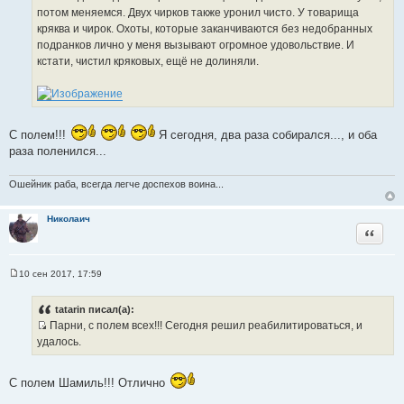
о
потом меняемся. Двух чирков также уронил чисто. У товарища
ч
кряква и чирок. Охоты, которые заканчиваются без недобранных
н
подранков лично у меня вызывают огромное удовольствие. И
и
кстати, чистил кряковых, ещё не долиняли.
к
ц
и
т
С полем!!!
Я сегодня, два раза собирался..., и оба
а
раза поленился...
т
ы
Ошейник раба, всегда легче доспехов воина...
Николаич
Цитата
10 сен 2017, 17:59
С
о
о
tatarin писал(а):
б
Парни, с полем всех!!! Сегодня решил реабилитироваться, и
щ
И
е
удалось.
н
с
и
т
е
С полем Шамиль!!! Отлично
о
ч