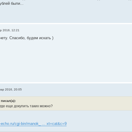
ублей были...
р 2016, 12:21
нету. Спасибо, будем искать )
мар 2016, 20:05
 писал(а):
где еще докупить таких можно?
echo.ru/cgi-bin/manok_ ... xt=cat&c=9