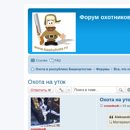
Форум охотников
Ссылки
FAQ
Охота в республике Башкортостан
Форумы
Все, что 
Охота на уток
Ответить
Охота на ут
snowdeath
»
03 м
С
о
о
Aleksandr
б
Материал 
щ
И
е
snowdeath
н