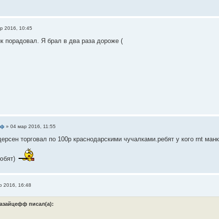
р 2016, 10:45
к порадовал. Я брал в два раза дороже (
фф
»
04 мар 2016, 11:55
дерсен торговал по 100р краснодарскими чучалками.ребят у кого rnt манк
любят)
р 2016, 16:48
азайцефф писал(а):