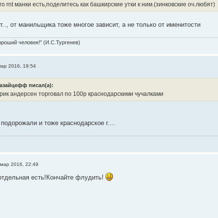
го rnt манки есть,поделитесь как башкирские утки к ним.(зинковские оч.любят)
.., от манильщика тоже многое зависит, а не только от именитости
ороший человек!" (И.С.Тургенев)
мар 2016, 19:54
азайцефф писал(а):
рик андерсен торговал по 100р краснодарскими чучалками
подорожали и тоже краснодарское г....
 мар 2016, 22:49
отдельная есть!Кончайте флудить!