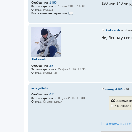
о
я
Сообщения:
1460
120 или 140 ли р
s
ч
Зарегистрирован:
19 ноя 2015, 18:43
n
Откуда:
Москва
н
o
Контактная информация:
w
и
К
d
о
к
e
н
a
ц
т
t
Aleksandr
»
03 ма
а
и
h
С
к
о
т
Не, Ленты у нас 
т
о
н
а
б
а
щ
т
я
е
и
ы
н
н
и
Aleksandr
ф
е
о
Сообщения:
25
р
Зарегистрирован:
29 фев 2016, 17:33
м
Откуда:
sterlitamak
а
ц
и
я
п
serega6465
serega6465
»
03 
о
С
Сообщения:
921
л
о
Зарегистрирован:
09 дек 2015, 18:33
ь
о
Aleksandr
Откуда:
Стерлитамак
з
б
о
Кто знает 
щ
в
И
е
а
н
с
т
и
е
т
е
л
http://www.manok-
о
я
s
ч