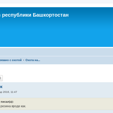
 республики Башкортостан
связано с охотой
Охота на...
ок
ар 2016, 11:47
 писал(а):
резина вроде как.