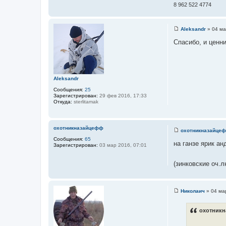
n
8 962 522 4774
н
o
w
и
d
к
e
Aleksandr
»
04 ма
a
С
ц
t
о
Спасибо, и ценни
и
h
о
б
т
щ
а
е
н
т
и
Aleksandr
ы
е
Сообщения:
25
Зарегистрирован:
29 фев 2016, 17:33
Откуда:
sterlitamak
охотникназайцефф
охотникназайце
С
Сообщения:
65
о
на ганзе ярик ан
Зарегистрирован:
03 мар 2016, 07:01
о
б
щ
(зинковские оч.
е
н
и
е
Николаич
»
04 ма
С
о
о
охотникн
б
щ
е