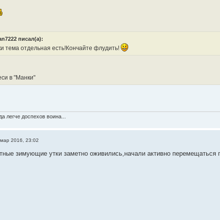
n7222 писал(а):
и тема отдельная есть!Кончайте флудить!
си в "Манки"
а легче доспехов воина...
 мар 2016, 23:02
тные зимующие утки заметно оживились,начали активно перемещаться 