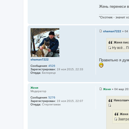
и
Жень перенеси в
т
а
"Охотник - значит х
т
ы
shaman7222
»
04
С
о
о
Женя пис
б
Ну всё... 
щ
е
И
н
с
и
shaman7222
Правильно я дум
е
т
Сообщения:
4526
о
Зарегистрирован:
19 ноя 2015, 22:33
ч
Откуда:
Белорецк
н
и
к
Женя
Женя
»
04 мар 20
Модератор
С
ц
о
Сообщения:
5276
и
о
Николаич
Зарегистрирован:
19 ноя 2015, 22:07
б
т
Откуда:
Стерлитамак
щ
а
И
е
н
т
с
Женя 
и
ы
Завтра 
т
е
И
о
с