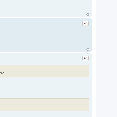
Цитата
Цитата
же...