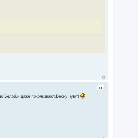
Цитата
по Белой,и даже покрякивают.Весну чуют!