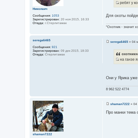
ребят у ко
н
И
и
Николаич
е
с
Для охоты пойдет
Сообщения:
1053
т
Зарегистрирован:
20 ноя 2015, 16:33
Откуда:
г.Стерлитамак
о
"Охотник - значит х
ч
н
и
serega6465
serega6465
»
04 
С
к
Сообщения:
921
о
ц
Зарегистрирован:
09 дек 2015, 18:33
о
охотникн
Откуда:
Стерлитамак
б
и
на ганзе я
щ
т
И
е
н
а
с
и
т
т
е
Они у Ярика уже 
ы
о
ч
8 962 522 4774
н
и
к
shaman7222
»
04
С
ц
о
Про манки тема 
и
о
б
т
щ
а
е
н
т
и
shaman7222
ы
е