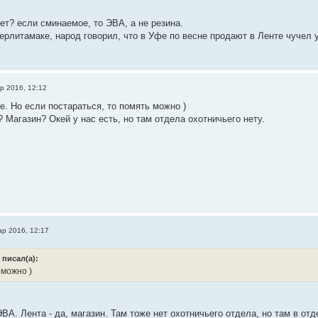
ет? если сминаемое, то ЭВА, а не резина.
терлитамаке, народ говорил, что в Уфе по весне продают в Ленте чучел 
р 2016, 12:12
е. Но если постараться, то помять можно )
? Магазин? Окей у нас есть, но там отдела охотничьего нету.
ар 2016, 12:17
 писал(а):
 можно )
ЭВА. Лента - да, магазин. Там тоже нет охотничьего отдела, но там в от