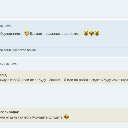
16, 22:50
 обсуждению...
Шаман - шаманить запретил...
а легче доспехов воина...
р 2016, 22:50
ал(а):
ьму с собой, если не забуду... Звякни... Я или на работе сидеть буду или в гара
22 писал(а):
ема отдельная есть!Кончайте флудить!