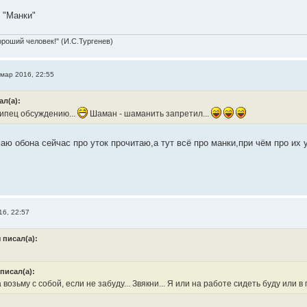
 "Манки"
ороший человек!" (И.С.Тургенев)
 мар 2016, 22:55
ал(а):
Пипец обсуждению...
Шаман - шаманить запретил...
аю обона сейчас про уток прочитаю,а тут всё про манки,при чём про их
16, 22:57
 писал(а):
писал(а):
возьму с собой, если не забуду... Звякни... Я или на работе сидеть буду или в 