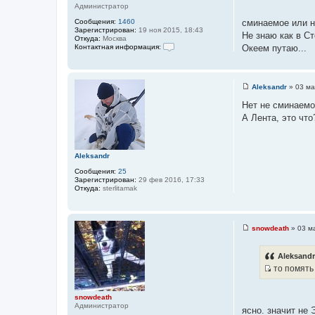
с
Администратор
и
т
е
Сообщения:
1460
сминаемое или н
о
Зарегистрирован:
19 ноя 2015, 18:43
Не знаю как в С
Откуда:
Москва
ч
Контактная информация:
Океем путаю...
н
К
о
и
н
к
т
Aleksandr
»
03 ма
а
ц
С
к
о
и
Нет не сминаемо
т
о
н
т
А Лента, это что
б
а
щ
а
я
е
и
т
н
н
и
ы
Aleksandr
ф
е
о
Сообщения:
25
р
Зарегистрирован:
29 фев 2016, 17:33
м
Откуда:
sterlitamak
а
ц
и
я
п
snowdeath
»
03 м
о
С
л
о
ь
о
Aleksandr
з
б
о
то помять
щ
в
И
е
а
н
с
т
и
snowdeath
е
т
е
Администратор
л
ясно. значит не 