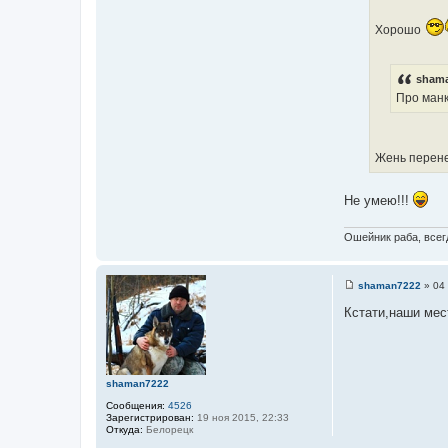
ч
т
н
Хорошо
о
и
ч
к
н
ц
shama
и
и
Про манк
к
т
ц
а
и
т
Жень перене
т
ы
а
т
Не умею!!!
ы
Ошейник раба, всегд
shaman7222
»
04
С
о
Кстати,наши мес
о
б
щ
е
н
и
shaman7222
е
Сообщения:
4526
Зарегистрирован:
19 ноя 2015, 22:33
Откуда:
Белорецк