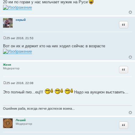
20 км по горам у нас мельчает мужик на Руси
б
щ
е
н
и
серый
е
Цитата
25 окт 2016, 21:53
С
о
Вот он их и держит кто на них ходил сейчас в возрасте
о
б
щ
е
н
Женя
и
Цитата
Модератор
е
25 окт 2016, 22:08
С
о
Это полный пиз...ец!!!
Надо на аукцион выставить...
о
б
щ
е
н
Ошейник раба, всегда легче доспехов воина...
и
е
Леший
Цитата
Модератор