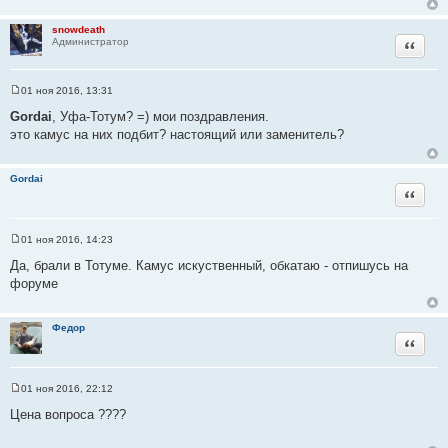
и
е
snowdeath
Цитата
Администратор
01 ноя 2016, 13:31
С
о
Gordai
, Уфа-Тотум? =) мои поздравления.
о
это камус на них подбит? настоящий или заменитель?
б
щ
е
н
Gordai
и
Цитата
е
01 ноя 2016, 14:23
С
о
Да, брали в Тотуме. Камус искуственный, обкатаю - отпишусь на
о
форуме
б
щ
е
н
Федор
и
Цитата
е
01 ноя 2016, 22:12
С
о
Цена вопроса ????
о
б
щ