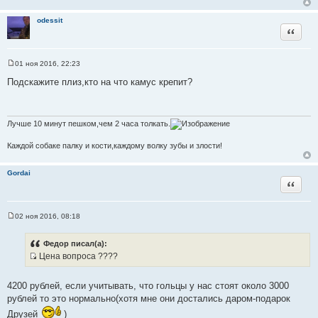
е
н
odessit
и
Цитата
е
01 ноя 2016, 22:23
С
о
Подскажите плиз,кто на что камус крепит?
о
б
щ
е
н
Лучше 10 минут пешком,чем 2 часа толкать.
и
е
Каждой собаке палку и кости,каждому волку зубы и злости!
Gordai
Цитата
02 ноя 2016, 08:18
С
о
о
Федор писал(а):
б
Цена вопроса ????
щ
И
е
н
с
и
4200 рублей, если учитывать, что гольцы у нас стоят около 3000
т
е
рублей то это нормально(хотя мне они достались даром-подарок
о
Друзей
)
ч