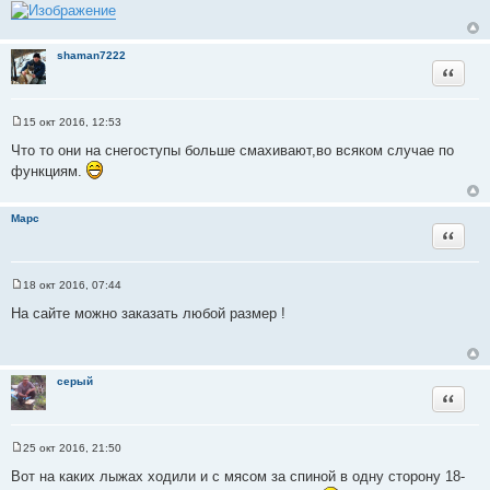
shaman7222
Цитата
15 окт 2016, 12:53
С
о
Что то они на снегоступы больше смахивают,во всяком случае по
о
функциям.
б
щ
е
н
Марс
и
Цитата
е
18 окт 2016, 07:44
С
о
На сайте можно заказать любой размер !
о
б
щ
е
н
серый
и
Цитата
е
25 окт 2016, 21:50
С
о
Вот на каких лыжах ходили и с мясом за спиной в одну сторону 18-
о