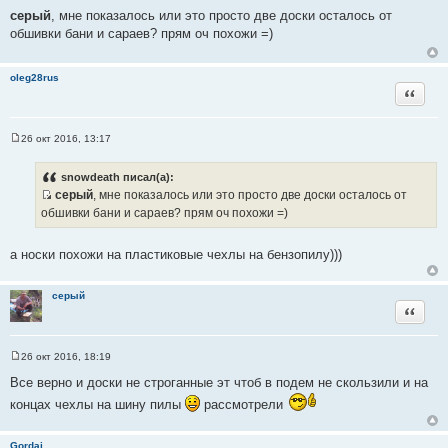
о
серый
, мне показалось или это просто две доски осталось от
о
обшивки бани и сараев? прям оч похожи =)
б
щ
е
н
oleg28rus
и
Цитата
е
26 окт 2016, 13:17
С
о
о
snowdeath писал(а):
б
серый
, мне показалось или это просто две доски осталось от
щ
И
е
обшивки бани и сараев? прям оч похожи =)
н
с
и
т
е
а носки похожи на пластиковые чехлы на бензопилу)))
о
ч
серый
н
Цитата
и
к
ц
26 окт 2016, 18:19
С
и
о
Все верно и доски не строганные эт чтоб в подем не скользили и на
т
о
б
концах чехлы на шину пилы
рассмотрели
а
щ
т
е
н
ы
Gordai