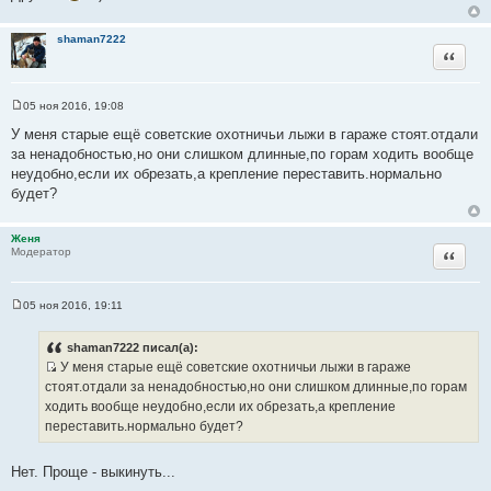
н
и
shaman7222
Цитата
к
ц
и
05 ноя 2016, 19:08
т
С
о
У меня старые ещё советские охотничьи лыжи в гараже стоят.отдали
а
о
за ненадобностью,но они слишком длинные,по горам ходить вообще
т
б
щ
неудобно,если их обрезать,а крепление переставить.нормально
ы
е
будет?
н
и
е
Женя
Цитата
Модератор
05 ноя 2016, 19:11
С
о
о
shaman7222 писал(а):
б
У меня старые ещё советские охотничьи лыжи в гараже
щ
И
е
стоят.отдали за ненадобностью,но они слишком длинные,по горам
н
с
ходить вообще неудобно,если их обрезать,а крепление
и
т
е
переставить.нормально будет?
о
ч
Нет. Проще - выкинуть...
н