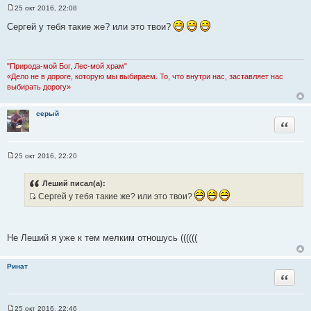
25 окт 2016, 22:08
С
о
Сергей у тебя такие же? или это твои?
о
б
щ
е
н
"Природа-мой Бог, Лес-мой храм"
и
«Дело не в дороге, которую мы выбираем. То, что внутри нас, заставляет нас
е
выбирать дорогу»
серый
Цитата
25 окт 2016, 22:20
С
о
о
Леший писал(а):
б
Сергей у тебя такие же? или это твои?
щ
е
И
н
с
и
е
т
Не Леший я уже к тем мелким отношусь ((((((
о
ч
Ринат
н
Цитата
и
к
ц
25 окт 2016, 22:46