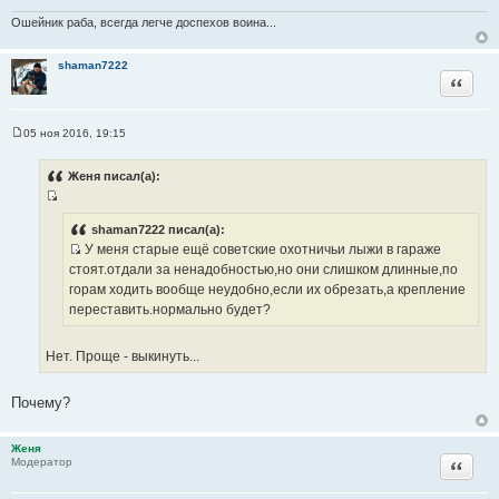
и
Ошейник раба, всегда легче доспехов воина...
к
ц
shaman7222
и
Цитата
т
а
т
05 ноя 2016, 19:15
С
ы
о
о
Женя писал(а):
б
щ
И
е
н
с
shaman7222 писал(а):
и
У меня старые ещё советские охотничьи лыжи в гараже
т
е
И
стоят.отдали за ненадобностью,но они слишком длинные,по
о
с
горам ходить вообще неудобно,если их обрезать,а крепление
ч
т
переставить.нормально будет?
н
о
и
ч
к
Нет. Проще - выкинуть...
н
ц
и
и
Почему?
к
т
ц
а
и
Женя
т
Цитата
Модератор
т
ы
а