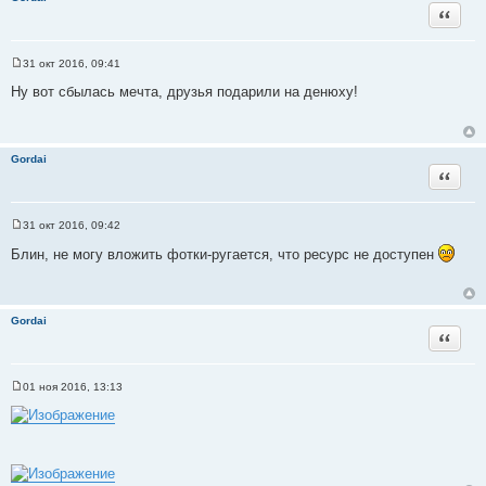
и
Цитата
е
31 окт 2016, 09:41
С
о
Ну вот сбылась мечта, друзья подарили на денюху!
о
б
щ
е
н
Gordai
и
Цитата
е
31 окт 2016, 09:42
С
о
Блин, не могу вложить фотки-ругается, что ресурс не доступен
о
б
щ
е
н
Gordai
и
Цитата
е
01 ноя 2016, 13:13
С
о
о
б
щ
е
н