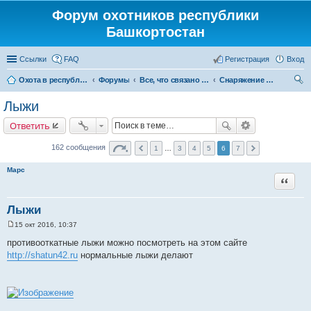
Форум охотников республики
Башкортостан
Ссылки
FAQ
Регистрация
Вход
Охота в республике Башкортостан
Форумы
Все, что связано с охотой
Снаряжение и экипировка для охоты
ои
Лыжи
ск
Ответить
162 сообщения
1
…
3
4
5
6
7
Марс
Цитата
Лыжи
15 окт 2016, 10:37
С
о
противооткатные лыжи можно посмотреть на этом сайте
о
http://shatun42.ru
нормальные лыжи делают
б
щ
е
н
и
е