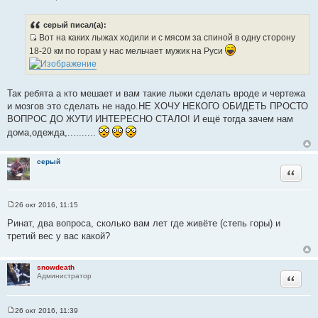
С
и
о
т
о
серый писал(а):
б
а
Вот на каких лыжах ходили и с мясом за спиной в одну сторону
щ
т
И
е
18-20 км по горам у нас мельчает мужик на Руси
н
ы
с
и
т
е
о
Так ребята а кто мешает и вам такие лыжи сделать вроде и чертежа
ч
и мозгов это сделать не надо.НЕ ХОЧУ НЕКОГО ОБИДЕТЬ ПРОСТО
н
ВОПРОС ДО ЖУТИ ИНТЕРЕСНО СТАЛО! И ещё тогда зачем нам
и
дома,одежда,..........
к
ц
и
серый
Цитата
т
а
т
26 окт 2016, 11:15
С
ы
о
Ринат, два вопроса, сколько вам лет где живёте (степь горы) и
о
третий вес у вас какой?
б
щ
е
н
snowdeath
и
Цитата
Администратор
е
26 окт 2016, 11:39
С