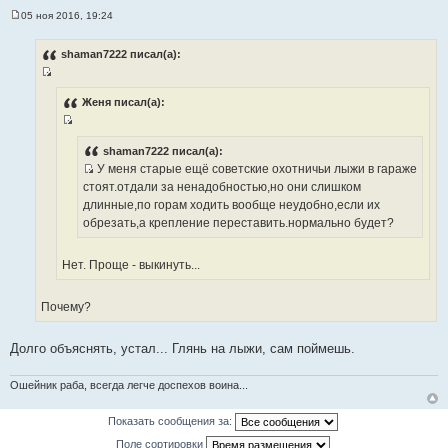
т
05 ноя 2016, 19:24
ы
С
о
о
shaman7222 писал(а):
б
щ
И
е
н
с
Женя писал(а):
и
т
е
И
о
с
shaman7222 писал(а):
ч
У меня старые ещё советские охотничьи лыжи в гараже
т
н
И
стоят.отдали за ненадобностью,но они слишком
о
и
с
длинные,по горам ходить вообще неудобно,если их
ч
к
т
обрезать,а крепление переставить.нормально будет?
н
ц
о
и
и
ч
к
Нет. Проще - выкинуть...
т
н
ц
а
и
и
т
Почему?
к
т
ы
ц
а
и
Долго объяснять, устал... Глянь на лыжи, сам поймешь.
т
т
ы
а
Ошейник раба, всегда легче доспехов воина...
т
ы
Показать сообщения за:
Поле сортировки