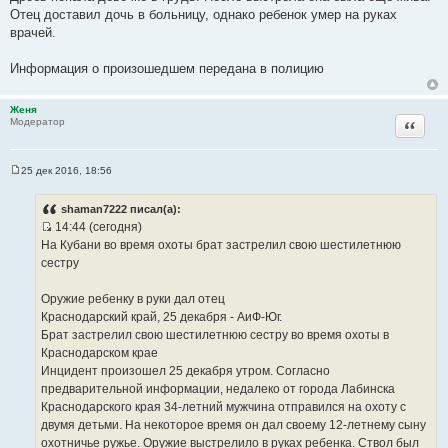
Отец доставил дочь в больницу, однако ребенок умер на руках
врачей.
Информация о произошедшем передана в полицию
Женя
Цитата
Модератор
25 дек 2016, 18:56
С
о
о
shaman7222 писал(а):
б
14:44 (сегодня)
щ
И
е
На Кубани во время охоты брат застрелил свою шестилетнюю
н
с
сестру
и
т
е
о
Оружие ребенку в руки дал отец
ч
Краснодарский край, 25 декабря - АиФ-Юг.
н
Брат застрелил свою шестилетнюю сестру во время охоты в
и
Краснодарском крае
к
Инцидент произошел 25 декабря утром. Согласно
ц
предварительной информации, недалеко от города Лабинска
и
Краснодарского края 34-летний мужчина отправился на охоту с
т
двумя детьми. На некоторое время он дал своему 12-летнему сыну
а
охотничье ружье. Оружие выстрелило в руках ребенка. Ствол был