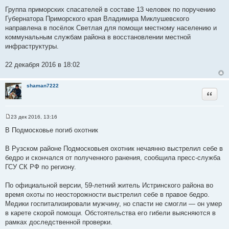
Группа приморских спасателей в составе 13 человек по поручению
Губернатора Приморского края Владимира Миклушевского
направлена в посёлок Светлая для помощи местному населению и
коммунальным службам района в восстановлении местной
инфраструктуры.
22 декабря 2016 в 18:02
shaman7222
Цитата
23 дек 2016, 13:16
С
о
В Подмосковье погиб охотник
о
б
щ
В Рузском районе Подмосковьея охотник нечаянно выстрелил себе в
е
бедро и скончался от полученного ранения, сообщила пресс-служба
н
и
ГСУ СК РФ по региону.
е
По официальной версии, 59-летний житель Истринского района во
время охоты по неосторожности выстрелил себе в правое бедро.
Медики госпитализировали мужчину, но спасти не смогли — он умер
в карете скорой помощи. Обстоятельства его гибели выясняются в
рамках доследственной проверки.