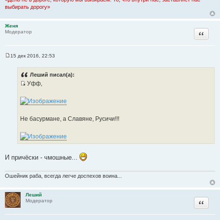
выбирать дорогу»
Женя
Цитата
Модератор
15 дек 2016, 22:53
С
о
о
Леший писал(а):
б
Уфф,
щ
И
е
н
с
и
т
е
о
Не басурмане, а Славяне, Русичи!!!
ч
н
и
к
И причёски - чмошные...
ц
и
Ошейник раба, всегда легче доспехов воина...
т
а
Леший
т
Цитата
Модератор
ы