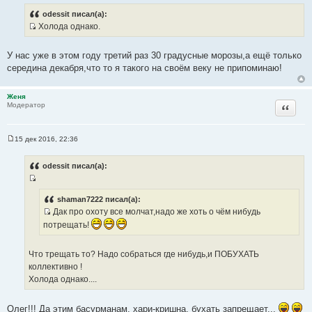
о
о
odessit писал(а):
б
Холода однако.
щ
И
е
н
с
и
У нас уже в этом году третий раз 30 градусные морозы,а ещё только
т
е
середина декабря,что то я такого на своём веку не припоминаю!
о
ч
Женя
н
Цитата
Модератор
и
к
ц
15 дек 2016, 22:36
С
и
о
т
о
odessit писал(а):
б
а
щ
т
И
е
н
ы
с
shaman7222 писал(а):
и
Дак про охоту все молчат,надо же хоть о чём нибудь
т
е
И
о
потрещать!
с
ч
т
н
Что трещать то? Надо собраться где нибудь,и ПОБУХАТЬ
о
и
коллективно !
ч
к
Холода однако....
н
ц
и
и
Олег!!! Да этим басурманам, хари-кришна, бухать запрещает...
к