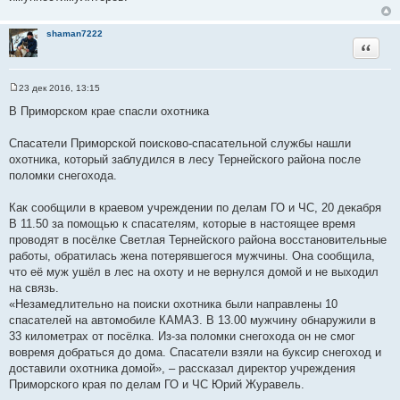
е
н
и
shaman7222
е
Цитата
23 дек 2016, 13:15
С
о
В Приморском крае спасли охотника
о
б
щ
Спасатели Приморской поисково-спасательной службы нашли
е
охотника, который заблудился в лесу Тернейского района после
н
и
поломки снегохода.
е
Как сообщили в краевом учреждении по делам ГО и ЧС, 20 декабря
В 11.50 за помощью к спасателям, которые в настоящее время
проводят в посёлке Светлая Тернейского района восстановительные
работы, обратилась жена потерявшегося мужчины. Она сообщила,
что её муж ушёл в лес на охоту и не вернулся домой и не выходил
на связь.
«Незамедлительно на поиски охотника были направлены 10
спасателей на автомобиле КАМАЗ. В 13.00 мужчину обнаружили в
33 километрах от посёлка. Из-за поломки снегохода он не смог
вовремя добраться до дома. Спасатели взяли на буксир снегоход и
доставили охотника домой», – рассказал директор учреждения
Приморского края по делам ГО и ЧС Юрий Журавель.