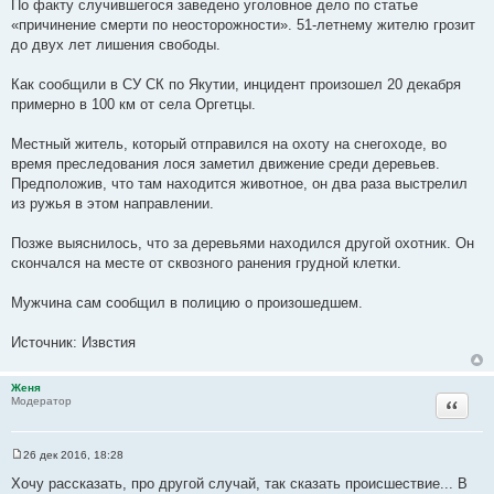
По факту случившегося заведено уголовное дело по статье
«причинение смерти по неосторожности». 51-летнему жителю грозит
до двух лет лишения свободы.
Как сообщили в СУ СК по Якутии, инцидент произошел 20 декабря
примерно в 100 км от села Оргетцы.
Местный житель, который отправился на охоту на снегоходе, во
время преследования лося заметил движение среди деревьев.
Предположив, что там находится животное, он два раза выстрелил
из ружья в этом направлении.
Позже выяснилось, что за деревьями находился другой охотник. Он
скончался на месте от сквозного ранения грудной клетки.
Мужчина сам сообщил в полицию о произошедшем.
Источник: Извстия
Женя
Цитата
Модератор
26 дек 2016, 18:28
С
о
Хочу рассказать, про другой случай, так сказать происшествие... В
о