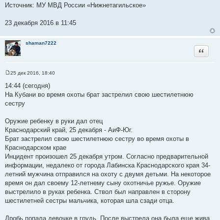
Источник: МУ МВД России «Нижнетагильское»
23 декабря 2016 в 11:45
shaman7222
Цитата
25 дек 2016, 18:40
С
о
14:44 (сегодня)
о
На Кубани во время охоты брат застрелил свою шестилетнюю
б
щ
сестру
е
н
и
Оружие ребенку в руки дал отец
е
Краснодарский край, 25 декабря - АиФ-Юг.
Брат застрелил свою шестилетнюю сестру во время охоты в
Краснодарском крае
Инцидент произошел 25 декабря утром. Согласно предварительной
информации, недалеко от города Лабинска Краснодарского края 34-
летний мужчина отправился на охоту с двумя детьми. На некоторое
время он дал своему 12-летнему сыну охотничье ружье. Оружие
выстрелило в руках ребенка. Ствол был направлен в сторону
шестилетней сестры мальчика, которая шла сзади отца.
Дробь попала девочке в грудь. После выстрела она была еще жива.