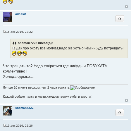
б
щ
е
н
odessit
и
Цитата
е
15 дек 2016, 22:22
С
о
о
shaman7222 писал(а):
б
Дак про охоту все молчат,надо же хоть о чём нибудь потрещать!
щ
И
е
н
с
и
т
е
Что трещать то? Надо собраться где нибудь,и ПОБУХАТЬ
о
коллективно !
ч
Холода однако....
н
и
Лучше 10 минут пешком,чем 2 часа толкать.
к
ц
Каждой собаке палку и кости,каждому волку зубы и злости!
и
т
shaman7222
а
Цитата
т
ы
15 дек 2016, 22:26
С