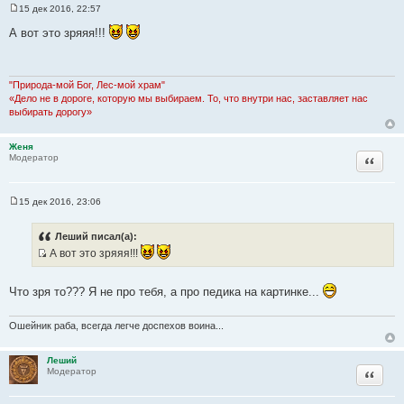
15 дек 2016, 22:57
С
о
А вот это зряяя!!!
о
б
щ
е
н
"Природа-мой Бог, Лес-мой храм"
и
«Дело не в дороге, которую мы выбираем. То, что внутри нас, заставляет нас
е
выбирать дорогу»
Женя
Цитата
Модератор
15 дек 2016, 23:06
С
о
о
Леший писал(а):
б
А вот это зряяя!!!
щ
е
И
н
с
и
Что зря то??? Я не про тебя, а про педика на картинке...
е
т
о
Ошейник раба, всегда легче доспехов воина...
ч
н
Леший
и
Цитата
Модератор
к
ц