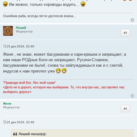
т
ц
Им можно, только хороводы водить...
а
и
т
т
Ошейник раба, всегда легче доспехов воина...
ы
а
т
Леший
Цитата
ы
Модератор
15 дек 2016, 22:40
С
о
Женя , не знаю, может басурманам и хари-кришна и запрещает, а
о
нам наши РОДные Боги не запрещают, Русичи-Славяне,
б
щ
басурманами не были!, снова ты заблуждаешься как и с сектой,
е
индусов к нам приплел уже
н
и
е
"Природа-мой Бог, Лес-мой храм"
«Дело не в дороге, которую мы выбираем. То, что внутри нас, заставляет нас
выбирать дорогу»
Женя
Цитата
Модератор
15 дек 2016, 22:46
С
о
о
Леший писал(а):
б