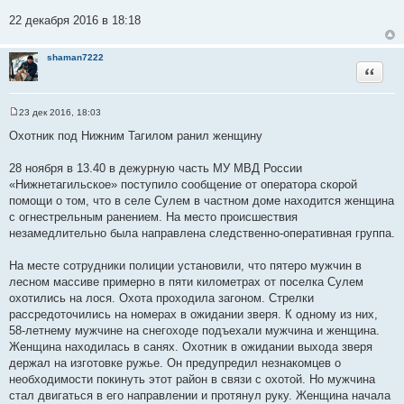
22 декабря 2016 в 18:18
shaman7222
Цитата
23 дек 2016, 18:03
С
о
Охотник под Нижним Тагилом ранил женщину
о
б
щ
28 ноября в 13.40 в дежурную часть МУ МВД России
е
«Нижнетагильское» поступило сообщение от оператора скорой
н
и
помощи о том, что в селе Сулем в частном доме находится женщина
е
с огнестрельным ранением. На место происшествия
незамедлительно была направлена следственно-оперативная группа.
На месте сотрудники полиции установили, что пятеро мужчин в
лесном массиве примерно в пяти километрах от поселка Сулем
охотились на лося. Охота проходила загоном. Стрелки
рассредоточились на номерах в ожидании зверя. К одному из них,
58-летнему мужчине на снегоходе подъехали мужчина и женщина.
Женщина находилась в санях. Охотник в ожидании выхода зверя
держал на изготовке ружье. Он предупредил незнакомцев о
необходимости покинуть этот район в связи с охотой. Но мужчина
стал двигаться в его направлении и протянул руку. Женщина начала