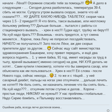
б
начале - Лёха!!! Огромное спасибо тебе за помощь!!!
А дело в
щ
следующем - .... Сегодня дочка разболелась, температура 39.4,
е
н
сбить не могли. Супруга утром вызвала скорую, знаете что ей
и
сказали???... НУ ДАЙТЕ КАКУЮ НИБУДЬ ТАБЛЕТКУ, скорая часа
е
через 1.5 - 2 приедет!!! Я что блять, такси вызываю, или неотложку
больному ребенку??? Дальше больше... пытался с работы со
стационарного вызвать... - хрен в нос!!! Гудки идут, трубку не берут!!!
На хуй надо брать??? Возьмешь - ехать придется, а тут смена
меняется... Короче, пока Леху не попросил посодействовать,
НИЧЕГО не получалось!!! Зато после Лёхи, аж две скорых
прилетели друг за другом....
Сейчас ищу сайт министерства
здравоохранения Башкирии, хочу привет передать, и ещё два
вопроса поднять... 1. у меня бабка, 91 год, имеет награды за труд в
тылу, врачей вызывают( именно сегодня) на дом, НИ ХУЯ делать не
хотят... Сами купили глюкометр, хотели что бы замерила сахар, или
объяснила как им пользоваться... Хрен в нос!!! Её слова - после
Нового года, сейчас некогда...
2. то же и с тёщей... у неё
сахарный диабет, пальцы на ногах уже отхуячили..., дальше лечить
не хотят!!! Ни боль снять, ни назначить лечение что бы снять боль...
На хуй надо???... отхуячим потом ступню и делов... Короче -
простые люди, НИКОМУ не нужны!!! У нас проблемы глобальные...
Надо Сирию бомбить, и Пальмиру восстанавливать...
Ошейник раба, всегда легче доспехов воина...