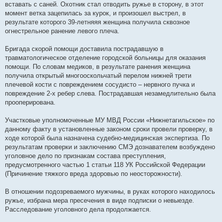
вставать с саней. Охотник стал отводить ружье в сторону, в этот
момент ветка зацепилась за курок, и произошел выстрел, в
результате которого 39-летняяя женщина получила сквозное
огнестрельное ранение левого плеча.
Бригада скорой помощи доставила пострадавшую в
травматологическое отделение городской больницы для оказания
помощи. По словам медиков, в результате ранения женщина
получила открытый многооскольчатый перелом нижней трети
плечевой кости с повреждением сосудисто – нервного пучка и
повреждение 2-х ребер слева. Пострадавшая незамедлительно была
прооперирована.
Участковые уполномоченные МУ МВД России «Нижнетагильское» по
данному факту в установленные законом сроки провели проверку, в
ходе которой была назначена судебно-медицинская экспертиза. По
результатам проверки и заключению СМЭ дознавателем возбуждено
уголовное дело по признакам состава преступления,
предусмотренного частью 1 статьи 118 УК Российской Федерации
(Причинение тяжкого вреда здоровью по неосторожности).
В отношении подозреваемого мужчины, в руках которого находилось
ружье, избрана мера пресечения в виде подписки о невыезде.
Расследование уголовного дела продолжается.