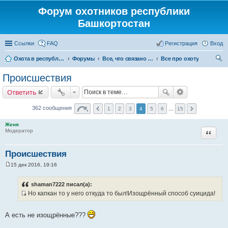
Форум охотников республики
Башкортостан
Ссылки
FAQ
Регистрация
Вход
Охота в республике Башкортостан
Форумы
Все, что связано с охотой
Все про охоту
ои
Происшествия
ск
Ответить
362 сообщения
1
2
3
4
5
6
…
15
Женя
Цитата
Модератор
Происшествия
15 дек 2016, 19:16
С
о
о
shaman7222 писал(а):
б
Но капкан то у него откуда то был!Изощрённый способ суицида!
щ
И
е
н
с
и
А есть не изощрённые???
т
е
о