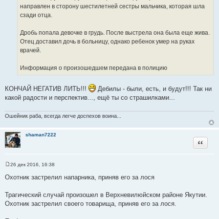
т
направлен в сторону шестилетней сестры мальчика, которая шла
ы
сзади отца.
Дробь попала девочке в грудь. После выстрела она была еще жива.
Отец доставил дочь в больницу, однако ребенок умер на руках
врачей.
Информация о произошедшем передана в полицию
КОНЧАЙ НЕГАТИВ ЛИТЬ!!!
Дебилы - были, есть, и будут!!! Так ни
какой радости и перспектив..., ещё ты со страшилками...
Ошейник раба, всегда легче доспехов воина...
shaman7222
Цитата
26 дек 2016, 16:38
С
о
Охотник застрелил напарника, приняв его за лося
о
б
щ
Трагический случай произошел в Верхневилюйском районе Якутии.
е
Охотник застрелил своего товарища, приняв его за лося.
н
и
е