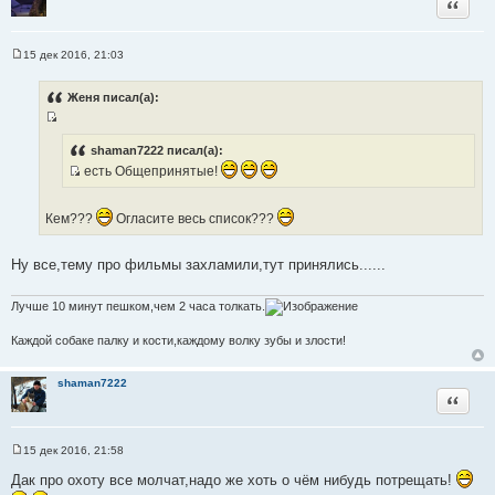
Цитата
к
ц
и
15 дек 2016, 21:03
С
т
о
а
о
Женя писал(а):
б
т
щ
ы
И
е
н
с
shaman7222 писал(а):
и
т
есть Общепринятые!
е
И
о
с
ч
Кем???
Огласите весь список???
т
н
о
и
Ну все,тему про фильмы захламили,тут принялись......
ч
к
н
ц
и
Лучше 10 минут пешком,чем 2 часа толкать.
и
к
т
Каждой собаке палку и кости,каждому волку зубы и злости!
ц
а
и
т
shaman7222
т
ы
Цитата
а
т
ы
15 дек 2016, 21:58
С
о
Дак про охоту все молчат,надо же хоть о чём нибудь потрещать!
о