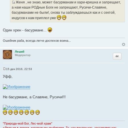
Женя , не знаю, может басурманам и хари-кришна и запрещает,
щ
И
е
а нам наши РОДные Боги не запрещают, Русичи-Славяне,
н
с
басурманами не были!, снова ты заблуждаешься как и с сектой,
и
т
е
индусов к нам приплел уже
о
ч
Один хрен - басурмане...
н
и
Ошейник раба, всегда легче доспехов воина...
к
ц
Леший
и
Цитата
Модератор
т
а
т
15 дек 2016, 22:53
С
ы
о
Уфф,
о
б
щ
е
н
и
Не басурмане, а Славяне, Русичи!!!
е
"Природа-мой Бог, Лес-мой храм"
«Дело не в дороге, которую мы выбираем. То, что внутри нас, заставляет нас