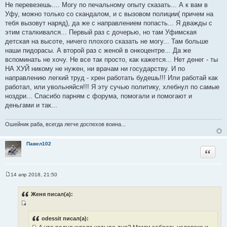
Не перевезешь.... Могу по печальному опыту сказать... А к вам в
ч
Уфу, можно только со скандалом, и с вызовом полиции( причем на
н
тебя вызовут наряд), да же с направлением попасть... Я дважды с
и
этим сталкивался... Первый раз с дочерью, но там Уфимская
к
детская на высоте, ничего плохого сказать не могу... Там больше
ц
наши пидорасы. А второй раз с женой в онкоцентре... Да же
и
вспоминать не хочу. Не все так просто, как кажется... Нет денег - ты
т
НА ХУЙ никому не нужен, ни врачам ни государству. И по
а
направлению легкий труд - хрен работать будешь!!! Или работай как
т
работал, или увольняйся!!! Я эту сучью политику, хлебнул по самые
ы
ноздри... Спасибо парням с форума, помогали и помогают и
деньгами и так...
Ошейник раба, всегда легче доспехов воина...
Павел102
Цитата
14 апр 2018, 21:50
С
о
о
Женя писал(а):
б
щ
И
е
н
с
odessit писал(а):
и