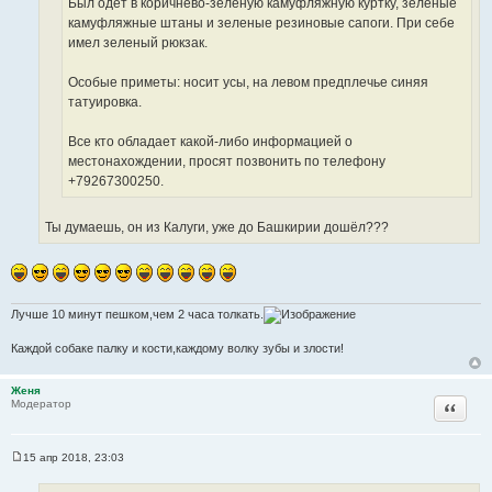
Был одет в коричнево-зеленую камуфляжную куртку, зеленые
ы
а
камуфляжные штаны и зеленые резиновые сапоги. При себе
т
имел зеленый рюкзак.
ы
Особые приметы: носит усы, на левом предплечье синяя
татуировка.
Все кто обладает какой-либо информацией о
местонахождении, просят позвонить по телефону
+79267300250.
Ты думаешь, он из Калуги, уже до Башкирии дошёл???
Лучше 10 минут пешком,чем 2 часа толкать.
Каждой собаке палку и кости,каждому волку зубы и злости!
Женя
Цитата
Модератор
15 апр 2018, 23:03
С
о