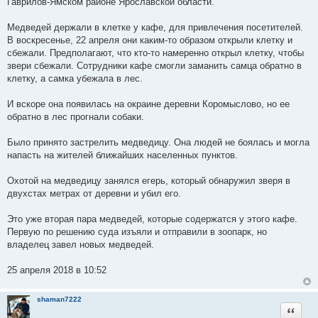
Гаврилов-Ямском районе Ярославской области.
е
Медведей держали в клетке у кафе, для привлечения посетителей.
В воскресенье, 22 апреля они каким-то образом открыли клетку и
сбежали. Предполагают, что кто-то намеренно открыл клетку, чтобы
звери сбежали. Сотрудники кафе смогли заманить самца обратно в
клетку, а самка убежала в лес.
И вскоре она появилась на окраине деревни Коромыслово, но ее
обратно в лес прогнали собаки.
Было принято застрелить медведицу. Она людей не боялась и могла
напасть на жителей ближайших населенных пунктов.
Охотой на медведицу занялся егерь, который обнаружил зверя в
двухстах метрах от деревни и убил его.
Это уже вторая пара медведей, которые содержатся у этого кафе.
Первую по решению суда изъяли и отправили в зоопарк, но
владелец завел новых медведей.
25 апреля 2018 в 10:52
shaman7222
Цитата