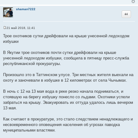
shaman7222
Цитата
21 май 2018, 11:41
С
о
Трое охотников сутки дрейфовали на крыше унесенной ледоходом
о
избушки
б
щ
е
В Якутии трое охотников почти сутки дрейфовали на крыше
н
и
унесенной ледоходом избушки, сообщила в пятницу пресс-служба
е
республиканской прокуратуры.
Произошло это в Таттинском улусе. Три местных жителя выехали на
охоту и заночевали в избушке в 12 километрах от села Чычымах.
В ночь с 12 на 13 мая вода в реке резко начала подниматься, и
стоявшую на берегу избушку понесло со льдами. Охотники успели
забраться на крышу. Эвакуировать их оттуда удалось лишь вечером
13 мая.
Как считают в прокуратуре, это стало следствием ненадлежащего и
несвоевременного оповещения населения об угрозах паводка
муниципальными властями.