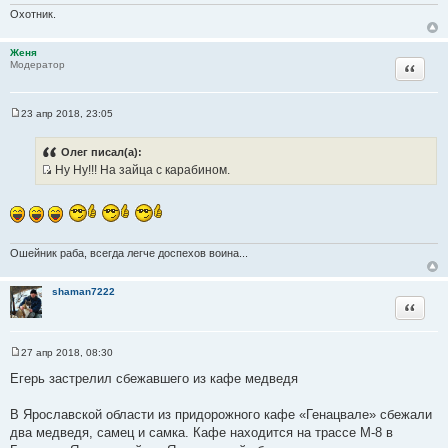
н
Охотник.
и
е
Женя
Цитата
Модератор
23 апр 2018, 23:05
С
о
о
Олег писал(а):
б
Ну Ну!!! На зайца с карабином.
щ
И
е
н
с
и
т
е
о
Ошейник раба, всегда легче доспехов воина...
ч
н
и
shaman7222
Цитата
к
ц
и
27 апр 2018, 08:30
С
т
о
Егерь застрелил сбежавшего из кафе медведя
а
о
б
т
щ
В Ярославской области из придорожного кафе «Генацвале» сбежали
ы
е
два медведя, самец и самка. Кафе находится на трассе М-8 в
н
и