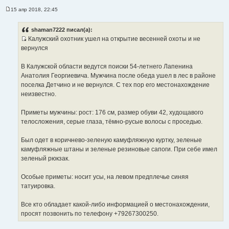
15 апр 2018, 22:45
С
о
о
shaman7222 писал(а):
б
Калужский охотник ушел на открытие весенней охоты и не
щ
И
е
вернулся
н
с
и
т
е
В Калужской области ведутся поиски 54-летнего Лапенина
о
Анатолия Георгиевича. Мужчина после обеда ушел в лес в районе
ч
поселка Детчино и не вернулся. С тех пор его местонахождение
н
неизвестно.
и
к
Приметы мужчины: рост: 176 см, размер обуви 42, худощавого
ц
телосложения, серые глаза, тёмно-русые волосы с проседью.
и
т
Был одет в коричнево-зеленую камуфляжную куртку, зеленые
а
камуфляжные штаны и зеленые резиновые сапоги. При себе имел
т
зеленый рюкзак.
ы
Особые приметы: носит усы, на левом предплечье синяя
татуировка.
Все кто обладает какой-либо информацией о местонахождении,
просят позвонить по телефону +79267300250.