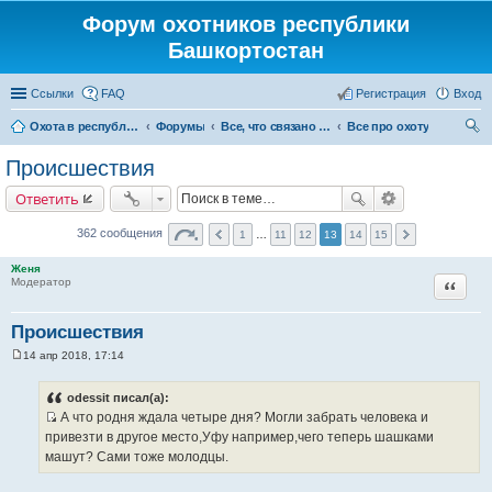
Форум охотников республики
Башкортостан
Ссылки
FAQ
Регистрация
Вход
Охота в республике Башкортостан
Форумы
Все, что связано с охотой
Все про охоту
ои
Происшествия
ск
Ответить
362 сообщения
1
…
11
12
13
14
15
Женя
Цитата
Модератор
Происшествия
14 апр 2018, 17:14
С
о
о
odessit писал(а):
б
А что родня ждала четыре дня? Могли забрать человека и
щ
И
е
привезти в другое место,Уфу например,чего теперь шашками
н
с
машут? Сами тоже молодцы.
и
т
е
о