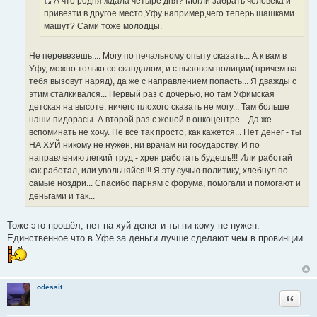
А что родня ждала четыре дня? Могли забрать человека и
т
е
И
привезти в другое место,Уфу например,чего теперь шашками
о
с
машут? Сами тоже молодцы.
ч
т
н
о
и
Не перевезешь.... Могу по печальному опыту сказать... А к вам в
ч
к
Уфу, можно только со скандалом, и с вызовом полиции( причем на
н
ц
тебя вызовут наряд), да же с направлением попасть... Я дважды с
и
и
этим сталкивался... Первый раз с дочерью, но там Уфимская
к
т
детская на высоте, ничего плохого сказать не могу... Там больше
ц
а
наши пидорасы. А второй раз с женой в онкоцентре... Да же
и
т
вспоминать не хочу. Не все так просто, как кажется... Нет денег - ты
т
ы
НА ХУЙ никому не нужен, ни врачам ни государству. И по
а
направлению легкий труд - хрен работать будешь!!! Или работай
т
как работал, или увольняйся!!! Я эту сучью политику, хлебнул по
ы
самые ноздри... Спасибо парням с форума, помогали и помогают и
деньгами и так...
Тоже это прошёл, нет на хуй денег и ты ни кому не нужен.
Единственное что в Уфе за деньги лучше сделают чем в провинции
odessit
Цитата