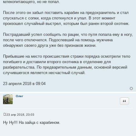
млекопитающего, но не попал.
После этого он забыл поставить карабин на предохранитель и стал
спускаться с сопки, когда споткнулся и упал. В этот момент
произошел случайный выстрел, которым был ранен второй охотник.
Пострадавший успел сообщить по рации, что пуля попала ему в ногу,
после чего отключился. Подоспевший на помощь мужчина
обнаружил своего друга уже без признаков жизни.
Прибывшие на место происшествия стражи порядка осмотрели тело
погибшего и доставили второго охотника в отделение для
разбирательства. По предварительным данным, основной версией
случившегося является несчастный случай.
23 апреля 2018 в 09:04
Олег
Цитата
23 апр 2018, 23:03
С
о
Ну Ну!!! На зайца с карабином.
о
б
щ
е