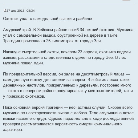
27 апр 2018, 08:34
С
о
Охотник упал с самодельной вышки и разбился
о
б
щ
Амурский край. В Зейском районе погиб 34-летний охотник. Мужчина
е
упал с самодельной вышки, обустроенной на дереве в тайге.
н
и
Трагедия произошла в 25 километрах от города Зеи.
е
Накануне смертельной охоты, вечером 23 апреля, охотника видели
живым, рассказали в следственном отделе по городу Зее. В лес
мужчина пошел один.
По предварительной версии, он залез на десятиметровый лабаз —
самодельную вышку для слежки за зверем. В зейских лесах таких
деревянных настилов, прикрепленных к деревьям, построено много
— охота в северном районе популярна как у местных жителей, так и
у приезжих охотников.
Пока основная версия трагедии — несчастный случай. Скорее всего,
мужчина по неосторожности выпал с лабаза. Тело амурчанина возле
вышки нашел его дядя. Однако параллельно в ходе доследственной
проверки рассматривается вероятность смерти криминального
характера.