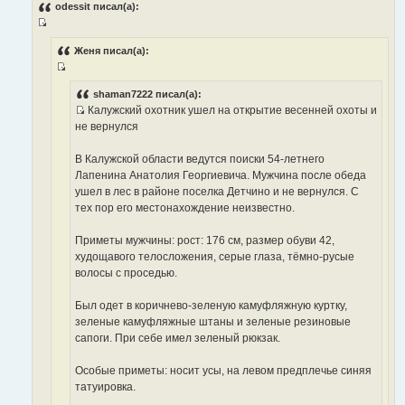
о
odessit писал(а):
б
щ
И
е
н
с
Женя писал(а):
и
т
е
И
о
с
shaman7222 писал(а):
ч
Калужский охотник ушел на открытие весенней охоты и
т
н
И
не вернулся
о
и
с
ч
к
т
В Калужской области ведутся поиски 54-летнего
н
ц
о
Лапенина Анатолия Георгиевича. Мужчина после обеда
и
и
ч
ушел в лес в районе поселка Детчино и не вернулся. С
к
т
н
тех пор его местонахождение неизвестно.
ц
а
и
и
т
к
Приметы мужчины: рост: 176 см, размер обуви 42,
т
ы
ц
худощавого телосложения, серые глаза, тёмно-русые
а
и
волосы с проседью.
т
т
ы
а
Был одет в коричнево-зеленую камуфляжную куртку,
т
зеленые камуфляжные штаны и зеленые резиновые
ы
сапоги. При себе имел зеленый рюкзак.
Особые приметы: носит усы, на левом предплечье синяя
татуировка.