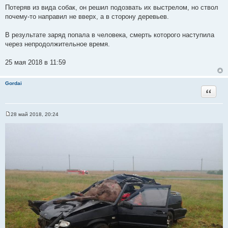
Потеряв из вида собак, он решил подозвать их выстрелом, но ствол
почему-то направил не вверх, а в сторону деревьев.
В результате заряд попала в человека, смерть которого наступила
через непродолжительное время.
25 мая 2018 в 11:59
Gordai
Цитата
28 май 2018, 20:24
С
о
о
б
щ
е
н
и
е