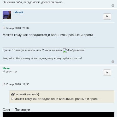
Ошейник раба, всегда легче доспехов воина...
к
ц
odessit
и
Цитата
т
а
т
14 апр 2018, 23:34
С
ы
о
Может кому как попадается,и больнички разные,и врачи...
о
б
щ
е
н
Лучше 10 минут пешком,чем 2 часа толкать.
и
е
Каждой собаке палку и кости,каждому волку зубы и злости!
Женя
Цитата
Модератор
15 апр 2018, 18:33
С
о
о
odessit писал(а):
б
Может кому как попадается,и больнички разные,и врачи...
щ
И
е
н
с
и
Олег!!! Посмотри...
т
е
о