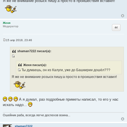
Я же не внимание розыск пишу.а просто в проишествия вставил!
н
с
и
т
е
о
ч
Женя
н
Цитата
Модератор
и
к
ц
15 апр 2018, 23:46
С
и
о
т
о
shaman7222 писал(а):
б
а
щ
т
И
е
н
ы
с
Женя писал(а):
и
Ты думаешь, он из Калуги, уже до Башкирии дошёл???
т
е
И
о
Я же не внимание розыск пишу.а просто в проишествия вставил!
с
ч
т
н
о
и
ч
к
А я думал, раз подробные приметы написал, то его у нас
н
ц
и
искать надо...
и
к
т
ц
Ошейник раба, всегда легче доспехов воина...
а
и
т
т
ы
shaman7222