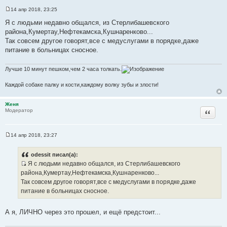
14 апр 2018, 23:25
С
о
Я с людьми недавно общался, из Стерлибашевского
о
района,Кумертау,Нефтекамска,Кушнаренково...
б
щ
Так совсем другое говорят,все с медуслугами в порядке,даже
е
питание в больницах сносное.
н
и
е
Лучше 10 минут пешком,чем 2 часа толкать.
Каждой собаке палку и кости,каждому волку зубы и злости!
Женя
Цитата
Модератор
14 апр 2018, 23:27
С
о
о
odessit писал(а):
б
Я с людьми недавно общался, из Стерлибашевского
щ
И
е
района,Кумертау,Нефтекамска,Кушнаренково...
н
с
Так совсем другое говорят,все с медуслугами в порядке,даже
и
т
е
питание в больницах сносное.
о
ч
А я, ЛИЧНО через это прошел, и ещё предстоит...
н
и