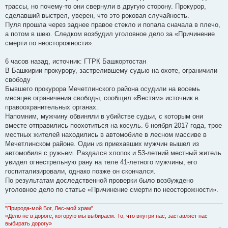
трассы, но почему-то они свернули в другую сторону. Прокурор,
сделавший выстрел, уверен, что это роковая случайность.
Пуля прошла через заднее правое стекло и попала сначала в плечо,
а потом в шею. Следком возбудил уголовное дело за «Причинение
смерти по неосторожности».
6 часов назад, источник: ГТРК Башкортостан
В Башкирии прокурору, застрелившему судью на охоте, ограничили
свободу
Бывшего прокурора Мечетлинского района осудили на восемь
месяцев ограничения свободы, сообщил «Вестям» источник в
правоохранительных органах.
Напомним, мужчину обвиняли в убийстве судьи, с которым они
вместе отправились поохотиться на косуль. 6 ноября 2017 года, трое
местных жителей находились в автомобиле в лесном массиве в
Мечетлинском районе. Один из приехавших мужчин вышел из
автомобиля с ружьем. Раздался хлопок и 53-летний местный житель
увидел огнестрельную рану на теле 41-летного мужчины, его
госпитализировали, однако позже он скончался.
По результатам доследственной проверки было возбуждено
уголовное дело по статье «Причинение смерти по неосторожности».
"Природа-мой Бог, Лес-мой храм"
«Дело не в дороге, которую мы выбираем. То, что внутри нас, заставляет нас
выбирать дорогу»