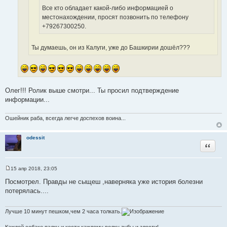
Все кто обладает какой-либо информацией о
местонахождении, просят позвонить по телефону
+79267300250.
Ты думаешь, он из Калуги, уже до Башкирии дошёл???
Олег!!! Ролик выше смотри... Ты просил подтверждение
информации...
Ошейник раба, всегда легче доспехов воина...
odessit
Цитата
15 апр 2018, 23:05
С
о
Посмотрел. Правды не сыщеш ,наверняка уже история болезни
о
потерялась....
б
щ
е
н
Лучше 10 минут пешком,чем 2 часа толкать.
и
е