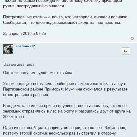
тяжкие телесные повреждения 58-летнему охотнику прикладом
ружья, пострадавший скончался.
Протрезвевшие охотники, поняв, что натворили, вызвали полицию.
Сообщается, что двое подозреваемых находятся под арестом.
23 апреля 2018 в 07:25
shaman7222
Цитата
23 апр 2018, 18:36
С
о
Охотник получил пулю вместо зайца
о
б
щ
Утром полицию поступило сообщение о смерти охотника в лесу в
е
Партизанском районе Приморья. Мужчина скончался в результате
н
и
огнестрельного ранения.
е
В ходе установления причин случившегося выяснилось, что двое
знакомых отправились в лес на охоту и разошлись друг от друга на
300 метров.
Один из них сообщил товарищу по рации, что на него бежит заяц,
поэтому второй охотник несколько раз выстрелил в сторону