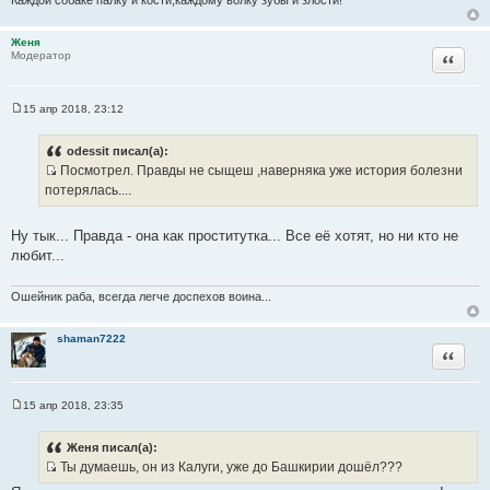
Каждой собаке палку и кости,каждому волку зубы и злости!
Женя
Цитата
Модератор
15 апр 2018, 23:12
С
о
о
odessit писал(а):
б
Посмотрел. Правды не сыщеш ,наверняка уже история болезни
щ
И
е
потерялась....
н
с
и
т
е
Ну тык... Правда - она как проститутка... Все её хотят, но ни кто не
о
любит...
ч
н
Ошейник раба, всегда легче доспехов воина...
и
к
shaman7222
ц
Цитата
и
т
а
15 апр 2018, 23:35
С
т
о
ы
о
Женя писал(а):
б
Ты думаешь, он из Калуги, уже до Башкирии дошёл???
щ
И
е