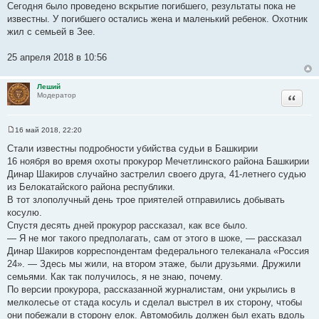
Сегодня было проведено вскрытие погибшего, результаты пока не
известны. У погибшего остались жена и маленький ребенок. Охотник
жил с семьей в Зее.
25 апреля 2018 в 10:56
Леший
Цитата
Модератор
16 май 2018, 22:20
С
о
Стали известны подробности убийства судьи в Башкирии
о
16 ноября во время охоты прокурор Мечетлинского района Башкирии
б
щ
Динар Шакиров случайно застрелил своего друга, 41-летнего судью
е
из Белокатайского района республики.
н
и
В тот злополучный день трое приятелей отправились добывать
е
косулю.
Спустя десять дней прокурор рассказал, как все было.
— Я не мог такого предполагать, сам от этого в шоке, — рассказал
Динар Шакиров корреспондентам федерального телеканала «Россия
24». — Здесь мы жили, на втором этаже, были друзьями. Дружили
семьями. Как так получилось, я не знаю, почему.
По версии прокурора, рассказанной журналистам, они укрылись в
мелколесье от стада косуль и сделал выстрел в их сторону, чтобы
они побежали в сторону елок. Автомобиль должен был ехать вдоль