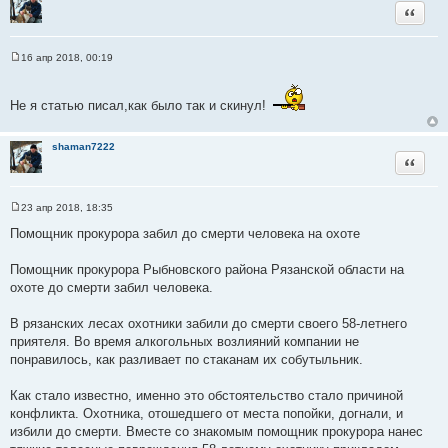
Цитата
а
т
ы
16 апр 2018, 00:19
С
о
о
б
Не я статью писал,как было так и скинул!
щ
е
н
shaman7222
и
Цитата
е
23 апр 2018, 18:35
С
о
Помощник прокурора забил до смерти человека на охоте
о
б
щ
Помощник прокурора Рыбновского района Рязанской области на
е
охоте до смерти забил человека.
н
и
е
В рязанских лесах охотники забили до смерти своего 58-летнего
приятеля. Во время алкогольных возлияний компании не
понравилось, как разливает по стаканам их собутыльник.
Как стало известно, именно это обстоятельство стало причиной
конфликта. Охотника, отошедшего от места попойки, догнали, и
избили до смерти. Вместе со знакомым помощник прокурора нанес