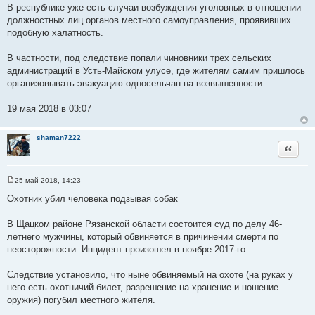
В республике уже есть случаи возбуждения уголовных в отношении
должностных лиц органов местного самоуправления, проявивших
подобную халатность.
В частности, под следствие попали чиновники трех сельских
администраций в Усть-Майском улусе, где жителям самим пришлось
организовывать эвакуацию односельчан на возвышенности.
19 мая 2018 в 03:07
shaman7222
Цитата
25 май 2018, 14:23
С
о
Охотник убил человека подзывая собак
о
б
щ
В Щацком районе Рязанской области состоится суд по делу 46-
е
летнего мужчины, который обвиняется в причинении смерти по
н
и
неосторожности. Инцидент произошел в ноябре 2017-го.
е
Следствие установило, что ныне обвиняемый на охоте (на руках у
него есть охотничий билет, разрешение на хранение и ношение
оружия) погубил местного жителя.