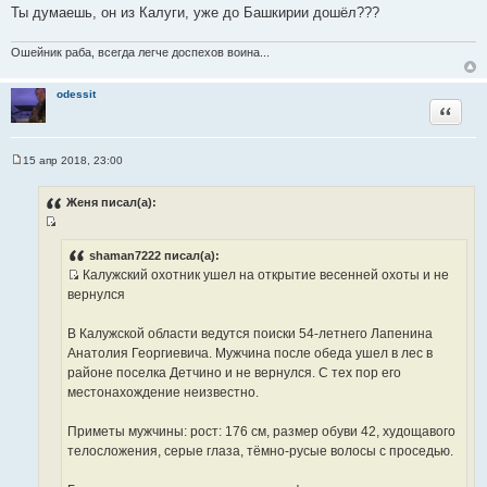
Ты думаешь, он из Калуги, уже до Башкирии дошёл???
Ошейник раба, всегда легче доспехов воина...
odessit
Цитата
15 апр 2018, 23:00
С
о
о
Женя писал(а):
б
щ
И
е
н
с
shaman7222 писал(а):
и
Калужский охотник ушел на открытие весенней охоты и не
т
е
И
вернулся
о
с
ч
т
В Калужской области ведутся поиски 54-летнего Лапенина
н
о
Анатолия Георгиевича. Мужчина после обеда ушел в лес в
и
ч
районе поселка Детчино и не вернулся. С тех пор его
к
н
местонахождение неизвестно.
ц
и
и
к
Приметы мужчины: рост: 176 см, размер обуви 42, худощавого
т
ц
телосложения, серые глаза, тёмно-русые волосы с проседью.
а
и
т
т