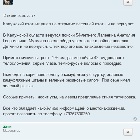
Цитата
15 апр 2018, 22:17
С
о
Калужский охотник ушел на открытие весенней охоты и не вернулся
о
б
щ
В Калужской области ведутся поиски 54-летнего Лапенина Анатолия
е
Георгиевича. Мужчина после обеда ушел в лес в районе поселка
н
и
Детчино и не вернулся. С тех пор его местонахождение неизвестно.
е
Приметы мужчины: рост: 176 см, размер обуви 42, худощавого
телосложения, серые глаза, тёмно-русые волосы с проседью.
Был одет в коричнево-зеленую камуфляжную куртку, зеленые
камуфляжные штаны и зеленые резиновые сапоги. При себе имел
зеленый рюкзак.
Особые приметы: носит усы, на левом предплечье синяя татуировка.
Все кто обладает какой-либо информацией о местонахождении,
просят позвонить по телефону +79267300250.
Женя
Цитата
Модератор