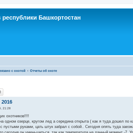
 республики Башкортостан
связано с охотой
Отчеты об охоте
 2016
6, 21:28
х охотников!!!!
на одном озерце, кругом лед а середина открыта ( как я туда дошел по 
с пустыми руками, цать штук забрал с собой.. Сегодня опять туда заезжа
то сегодня он уменьшиться, так как температура на данный момент -7. У