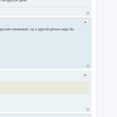
ь на другую дичь.
Цитата
адусник показывал, ну и другой дичью надо бы
Цитата