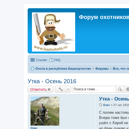
Форум охотников
Ссылки
FAQ
Охота в республике Башкортостан
Форумы
Все, что 
Утка - Осень 2016
Ответить
Утка - Осень
Олег
»
27 окт 201
С
о
С полем настоящи
о
Вчера тоже был 
б
щ
ушёл с Кирой не 
е
но блин думаю ч
Олег
н