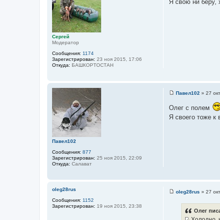
Я свою ни беру, 
о
б
щ
е
н
и
Сергей
е
Модератор
Сообщения:
1174
Зарегистрирован:
23 ноя 2015, 17:06
Откуда:
БАШКОРТОСТАН
Павел102
»
27 ок
С
о
Олег с полем
о
б
Я своего тоже к
щ
е
н
и
Павел102
е
Сообщения:
877
Зарегистрирован:
25 ноя 2015, 22:09
Откуда:
Салават
oleg28rus
oleg28rus
»
27 ок
С
Сообщения:
1152
о
Зарегистрирован:
19 ноя 2015, 23:38
о
Олег писа
б
Холодно, н
щ