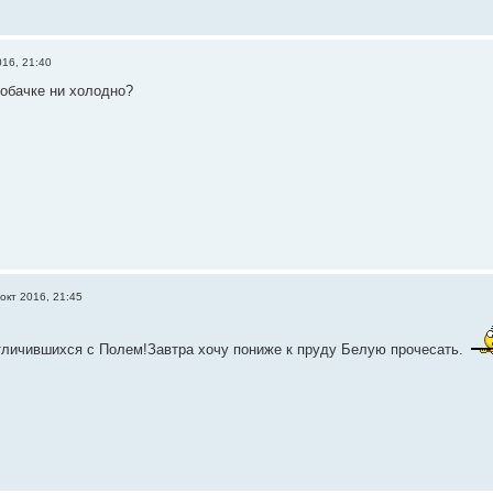
016, 21:40
Собачке ни холодно?
окт 2016, 21:45
личившихся с Полем!Завтра хочу пониже к пруду Белую прочесать.