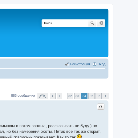
Регистрация
Вход
883 сообщения
1
…
32
33
34
35
36
Цитата
камышам а потом заплыл, рассказывать не буду.) но
л, но без намерения охоты. Пятак все так же открыт,
личный градусник показывает. Как то так