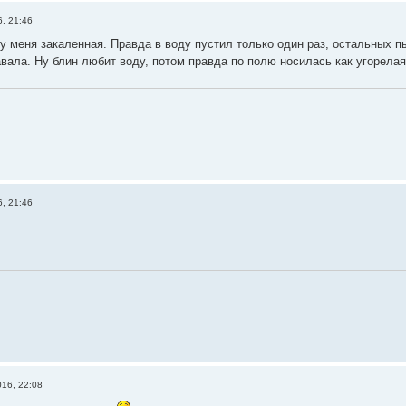
6, 21:46
у меня закаленная. Правда в воду пустил только один раз, остальных пы
авала. Ну блин любит воду, потом правда по полю носилась как угорела
6, 21:46
016, 22:08