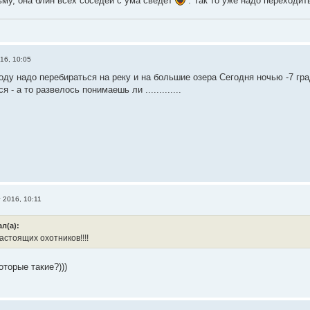
ьму, она блин всех соседей с ума сведет
. Так то уже надо переходит
16, 10:05
ходу надо перебираться на реку и на большие озера Сегодня ночью -7 гр
 - а то развелось понимаешь ли .............
т 2016, 10:11
л(а):
стоящих охотников!!!!
торые такие?)))