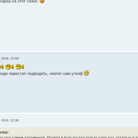
хорош на этот сезон.
т 2016, 22:09
 воде перестал подводить, хватит нам уткоф
т 2016, 22:38
л(а):
о она у меня закаленная. Правда в воду пустил только один раз, остальных пы