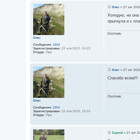
Олег
»
27 окт 201
С
о
Холодно, но она 
о
прыгнула и с пл
б
щ
е
н
Охотник.
и
Олег
е
Сообщения:
1864
Зарегистрирован:
22 ноя 2015, 19:23
Откуда:
Уфа
Олег
»
27 окт 201
С
о
Спасибо всем!!!
о
б
щ
е
н
Охотник.
и
Олег
е
Сообщения:
1864
Зарегистрирован:
22 ноя 2015, 19:23
Откуда:
Уфа
Сергей
»
27 окт 2
С
о