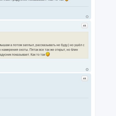
Цитата
мышам а потом заплыл, рассказывать не буду.) но ушёл с
з намерения охоты. Пятак все так же открыт, но блин
адусник показывает. Как то так
Цитата