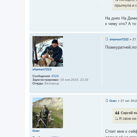
И
е
прыгнула и с
н
с
и
т
е
На днях На Деме
о
к чему это? А то
ч
н
и
shaman7222
»
27 
к
С
о
Поаккуратней,по
ц
о
и
б
щ
т
е
а
н
и
shaman7222
т
е
ы
Сообщения:
4526
Зарегистрирован:
19 ноя 2015, 22:33
Откуда:
Белорецк
Олег
»
27 окт 201
С
о
о
Сергей пи
б
Я свою ни 
щ
е
И
н
с
и
Стоит мне к сейф
Олег
е
т