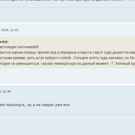
т 2016, 21:33
л(а):
стоящих охотников!!!!
ыл на одном озерце, кругом лед а середина открыта ( как я туда дошел по ка
устыми руками, цать штук забрал с собой.. Сегодня опять туда заезжал, но бе
годня он уменьшиться, так как температура на данный момент -7. Уличный гр
6, 21:36
ке поохочусь, ну а на озерах уже все.