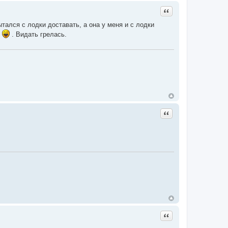
Цитата
тался с лодки доставать, а она у меня и с лодки
я
. Видать грелась.
Цитата
Цитата