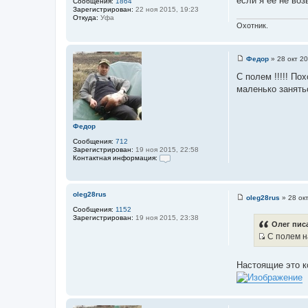
если я её не воз
Сообщения:
1864
о
Зарегистрирован:
22 ноя 2015, 19:23
ч
Откуда:
Уфа
Охотник.
н
и
к
Федор
»
28 окт 20
С
ц
о
С полем !!!!! По
и
о
маленько заняться
б
т
щ
а
е
н
т
и
Федор
ы
е
Сообщения:
712
Зарегистрирован:
19 ноя 2015, 22:58
Контактная информация:
К
о
н
т
oleg28rus
oleg28rus
»
28 ок
а
С
к
Сообщения:
1152
о
т
Зарегистрирован:
19 ноя 2015, 23:38
о
Олег писа
н
б
а
С полем на
щ
я
И
е
и
н
с
н
и
Настоящие это ко
ф
т
е
о
о
р
м
ч
а
н
ц