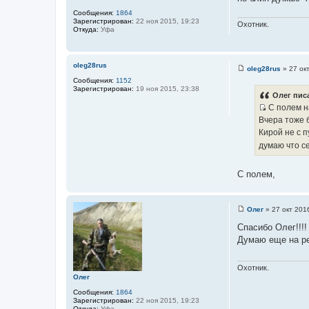
и
Сообщения:
1864
е
Зарегистрирован:
22 ноя 2015, 19:23
Охотник.
Откуда:
Уфа
oleg28rus
oleg28rus
»
27 ок
С
Сообщения:
1152
о
Зарегистрирован:
19 ноя 2015, 23:38
о
Олег писа
б
С полем на
щ
И
е
Вчера тоже б
н
с
Кирой не с п
и
т
е
думаю что се
о
ч
С полем,
н
и
к
Олег
»
27 окт 201
ц
С
о
Спасибо Олег!!!!
и
о
Думаю еще на ре
т
б
щ
а
е
т
н
Охотник.
и
Олег
ы
е
Сообщения:
1864
Зарегистрирован:
22 ноя 2015, 19:23
Откуда:
Уфа