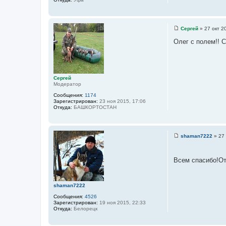
Сергей
»
27 окт 2
С
о
Олег с полем!! 
о
б
щ
е
н
и
Сергей
е
Модератор
Сообщения:
1174
Зарегистрирован:
23 ноя 2015, 17:06
Откуда:
БАШКОРТОСТАН
shaman7222
»
27 
С
о
о
б
Всем спасибо!От
щ
е
н
и
shaman7222
е
Сообщения:
4526
Зарегистрирован:
19 ноя 2015, 22:33
Откуда:
Белорецк