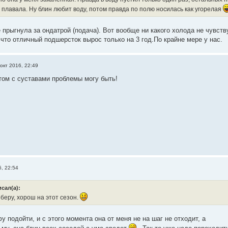
 плавала. Ну блин любит воду, потом правда по полю носилась как угорелая
 прыгнула за ондатрой (подача). Вот вообще ни какого холода не чувств
 что отличный подшерсток вырос только на 3 год.По крайне мере у нас.
окт 2016, 22:49
том с суставами проблемы могу быть!
6, 22:54
сал(а):
беру, хорош на этот сезон.
у подойти, и с этого момента она от меня не на шаг не отходит, а