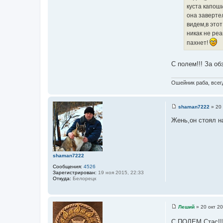
ч
куста капош
н
она заверте
и
видем,в этот
к
никак не реа
ц
пахнет!
и
т
С полем!!! За об
а
т
Ошейник раба, всегд
ы
shaman7222
»
20 
С
о
Жень,он стоял н
о
б
щ
е
н
и
shaman7222
е
Сообщения:
4526
Зарегистрирован:
19 ноя 2015, 22:33
Откуда:
Белорецк
Леший
»
20 окт 20
С
о
С ПОЛЕМ Стас!!