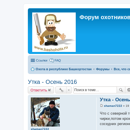
Форум охотников
Ссылки
FAQ
Охота в республике Башкортостан
Форумы
Все, что 
Утка - Осень 2016
Ответить
Утка - Осень
shaman7222
»
19 
С
о
Что с северной т
о
чирки,потом крох
б
щ
соседних регион
е
shaman7222
н