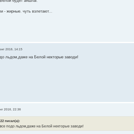
 Белой будет аншлаг.
ли - жирные. чуть взлетают...
окт 2016, 14:15
одо льдом,даже на Белой некторые заводи!
кт 2016, 22:36
22 писал(а):
все подо льдом,даже на Белой некторые заводи!