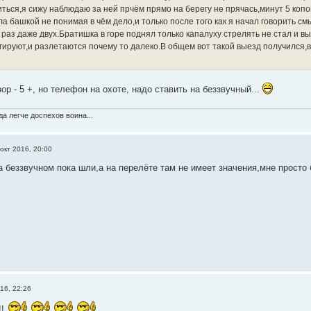
иться,я сижу наблюдаю за ней прчём прямо на берегу не прячась,минут 5 ко
ла башкой не понимая в чём дело,и только после того как я начал говорить 
 раз даже двух.Братишка в горе поднял только капалуху стрелять не стал и 
гируют,и разлетаются почему то далеко.В общем вот такой выезд получился,в
зор - 5 +, но телефон на охоте, надо ставить на беззвучный...
а легче доспехов воина...
окт 2016, 20:00
а беззвучном пока шли,а на перелёте там не имеет значения,мне прост
16, 22:26
!!