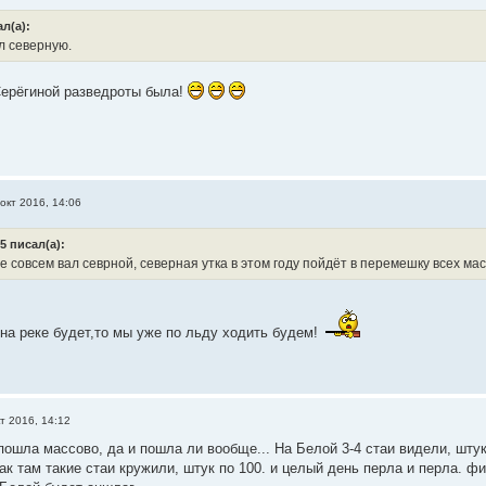
л(а):
л северную.
Серёгиной разведроты была!
окт 2016, 14:06
5 писал(а):
 совсем вал севрной, северная утка в этом году пойдёт в перемешку всех мас
 на реке будет,то мы уже по льду ходить будем!
т 2016, 14:12
ошла массово, да и пошла ли вообще... На Белой 3-4 стаи видели, штук 
ак там такие стаи кружили, штук по 100. и целый день перла и перла. фиг