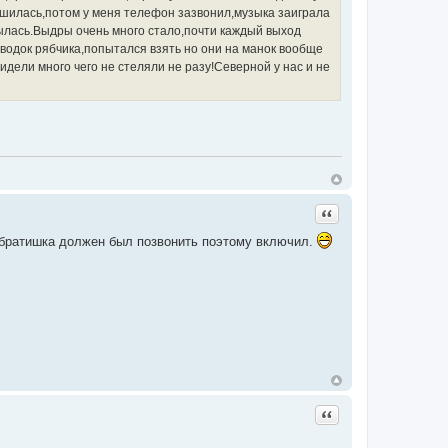
пошилась,потом у меня телефон зазвонил,музыка заиграла
смылась.Выдры очень много стало,почти каждый выход
выводок рябчика,попытался взять но они на манок вообще
идели много чего не стеляли не разу!Северной у нас и не
Цитата
о братишка должен был позвонить поэтому включил.
Цитата