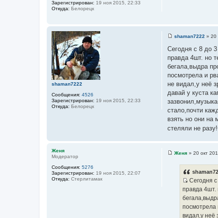
Зарегистрирован:
19 ноя 2015, 22:33
Откуда:
Белорецк
shaman7222
»
20 
С
о
Сегодня с 8 до 
о
правда 4шт. но 
б
щ
бегала,выдра пр
е
посмотрела и рв
н
и
не видал,у неё 
shaman7222
е
давай у куста к
Сообщения:
4526
Зарегистрирован:
19 ноя 2015, 22:33
зазвонил,музыка
Откуда:
Белорецк
стало,почти каж
взять но они на
стеляли не разу!
Женя
Женя
»
20 окт 201
Модератор
С
о
Сообщения:
5276
о
shaman72
Зарегистрирован:
19 ноя 2015, 22:07
б
Откуда:
Стерлитамак
Сегодня с 
щ
И
е
правда 4шт.
н
с
бегала,выдр
и
т
е
посмотрела и
о
видал,у неё