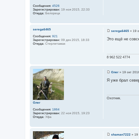
и
Сообщения:
4526
е
Зарегистрирован:
19 ноя 2015, 22:33
Откуда:
Белорецк
serega6465
serega6465
»
19 о
С
Сообщения:
921
о
Это ещё не совсе
Зарегистрирован:
09 дек 2015, 18:33
о
Откуда:
Стерлитамак
б
щ
е
н
8 962 522 4774
и
е
Олег
»
19 окт 201
С
о
Я уже брал севе
о
б
щ
е
н
Охотник.
и
Олег
е
Сообщения:
1864
Зарегистрирован:
22 ноя 2015, 19:23
Откуда:
Уфа
shaman7222
»
19 
С