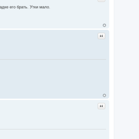
адке его брать. Утки мало.
Цитата
Цитата