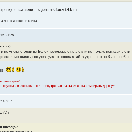
тронку, я вставлю...evgenii-nikiforov@bk.ru
а легче доспехов воина...
016, 21:25
сал(а):
и по уткам, стояли на Белой. вечером летала отлично, только попадай, летит
резко изменилась, вся утка куда то пропала, лёта утреннего не было вообще.
!!!
Лес-мой храм"
которую мы выбираем. То, что внутри нас, заставляет нас выбирать дорогу»
016, 21:45
ал(а):
й писал(а):