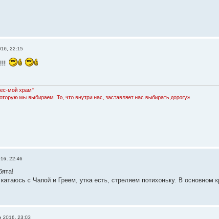
016, 22:15
!!!
Лес-мой храм"
которую мы выбираем. То, что внутри нас, заставляет нас выбирать дорогу»
16, 22:46
бята!
катаюсь с Чапой и Греем, утка есть, стреляем потихоньку. В основном к
н 2016, 23:03