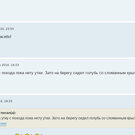
16, 23:53
асибо!
н 2016, 18:23
с похода пока нету утки. Зато на берегу сидел голубь со сломанным кры
6, 18:25
 писал(а):
утку с похода пока нету утки. Зато на берегу сидел голубь со сломанным кры