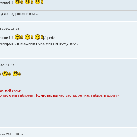
нная!!!
а легче доспехов воина...
н 2016, 18:28
нная!!!
[/quote]
ртилрсь , в машине пока живым вожу его .
016, 19:42
Лес-мой храм"
которую мы выбираем. То, что внутри нас, заставляет нас выбирать дорогу»
 сен 2016, 19:59