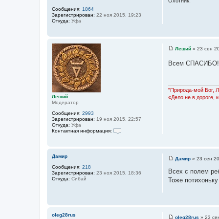
Охотник.
и
Сообщения:
1864
е
Зарегистрирован:
22 ноя 2015, 19:23
Откуда:
Уфа
Леший
»
23 сен 2
С
о
Всем СПАСИБО!
о
б
щ
е
н
"Природа-мой Бог, 
и
Леший
«Дело не в дороге, 
е
Модератор
Сообщения:
2993
Зарегистрирован:
19 ноя 2015, 22:57
Откуда:
Уфа
Контактная информация:
К
о
н
т
Дамир
Дамир
»
23 сен 20
а
С
к
Сообщения:
218
о
Всех с полем ре
т
Зарегистрирован:
23 ноя 2015, 18:36
о
н
Откуда:
Сибай
Тоже потихоньку 
б
а
щ
я
е
и
н
н
и
ф
е
о
oleg28rus
oleg28rus
»
23 се
р