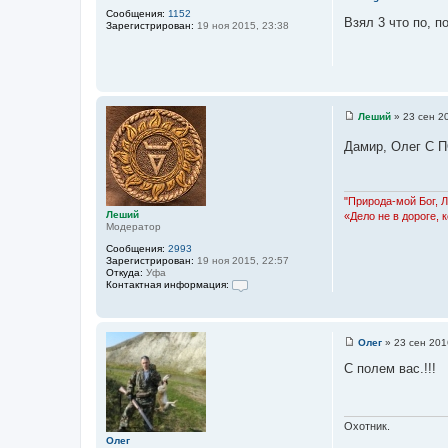
С
м
Сообщения:
1152
о
Взял 3 что по, п
а
Зарегистрирован:
19 ноя 2015, 23:38
о
ц
б
и
щ
я
е
п
н
о
и
л
е
ь
Леший
»
23 сен 2
з
С
о
о
в
Дамир, Олег С 
о
а
б
т
щ
е
е
л
н
"Природа-мой Бог, 
я
и
Леший
«Дело не в дороге, 
Л
е
Модератор
е
ш
Сообщения:
2993
и
Зарегистрирован:
19 ноя 2015, 22:57
й
Откуда:
Уфа
Контактная информация:
К
о
н
т
Олег
»
23 сен 201
а
С
к
о
С полем вас.!!!
т
о
н
б
а
щ
я
е
и
н
Охотник.
н
и
Олег
ф
е