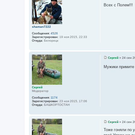
к
о
Всех с Полем!!!
т
о
н
б
а
щ
я
е
и
н
н
и
shaman7222
ф
е
о
Сообщения:
4526
р
Зарегистрирован:
19 ноя 2015, 22:33
м
Откуда:
Белорецк
а
ц
и
я
п
Сергей
»
24 сен 2
о
С
л
о
Мужики примите 
ь
о
з
б
о
щ
в
е
а
н
т
и
Сергей
е
е
Модератор
л
я
Сообщения:
1174
Л
Зарегистрирован:
23 ноя 2015, 17:06
е
Откуда:
БАШКОРТОСТАН
ш
и
й
Сергей
»
24 сен 2
С
о
Тоже гоняли по у
о