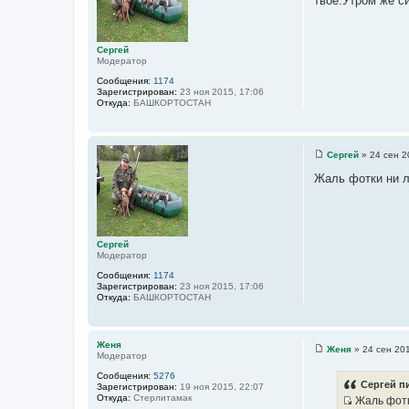
твоё.Утром же си
б
щ
е
н
и
Сергей
е
Модератор
Сообщения:
1174
Зарегистрирован:
23 ноя 2015, 17:06
Откуда:
БАШКОРТОСТАН
Сергей
»
24 сен 2
С
о
Жаль фотки ни л
о
б
щ
е
н
и
Сергей
е
Модератор
Сообщения:
1174
Зарегистрирован:
23 ноя 2015, 17:06
Откуда:
БАШКОРТОСТАН
Женя
Женя
»
24 сен 201
Модератор
С
о
Сообщения:
5276
о
Сергей пи
Зарегистрирован:
19 ноя 2015, 22:07
б
Откуда:
Стерлитамак
Жаль фотк
щ