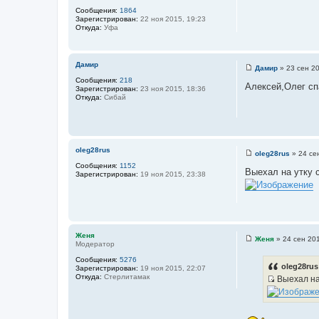
о
Сообщения:
1864
р
Зарегистрирован:
22 ноя 2015, 19:23
м
Откуда:
Уфа
а
ц
и
я
п
Дамир
Дамир
»
23 сен 20
о
С
Сообщения:
218
л
о
Алексей,Олег сп
Зарегистрирован:
23 ноя 2015, 18:36
ь
о
Откуда:
Сибай
з
б
о
щ
в
е
а
н
т
и
е
е
л
oleg28rus
oleg28rus
»
24 се
я
С
Сообщения:
1152
Л
о
Выехал на утку 
Зарегистрирован:
19 ноя 2015, 23:38
е
о
ш
б
и
щ
й
е
н
и
е
Женя
Женя
»
24 сен 201
Модератор
С
о
Сообщения:
5276
о
oleg28rus
Зарегистрирован:
19 ноя 2015, 22:07
б
Откуда:
Стерлитамак
Выехал на 
щ
И
е
н
с
и
т
е