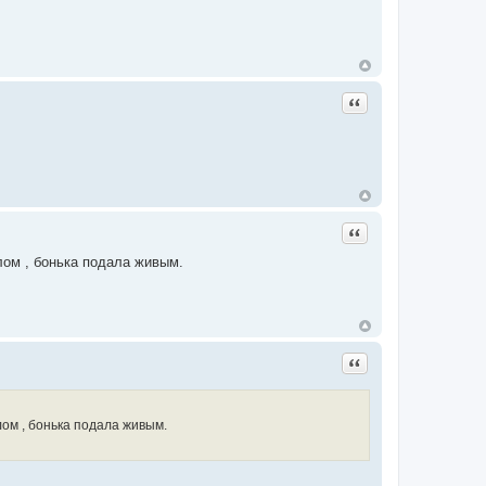
Цитата
Цитата
лом , бонька подала живым.
Цитата
лом , бонька подала живым.