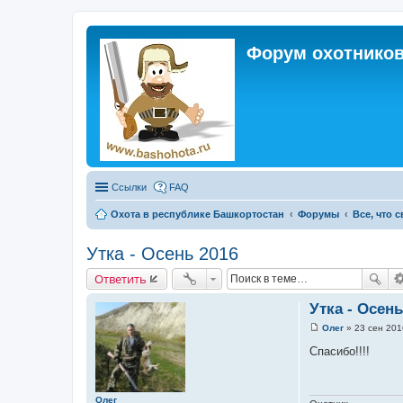
Форум охотников
Ссылки
FAQ
Охота в республике Башкортостан
Форумы
Все, что 
Утка - Осень 2016
Ответить
Утка - Осень
Олег
»
23 сен 201
С
о
Спасибо!!!!
о
б
щ
е
Олег
н