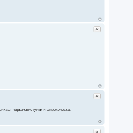
Цитата
Цитата
рякаш, чирки-свистунки и широконоска.
Цитата