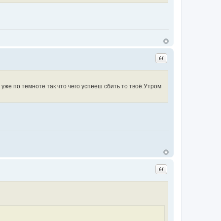
Цитата
 уже по темноте так что чего успееш сбить то твоё.Утром
Цитата