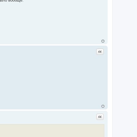
было вообще.
Цитата
Цитата