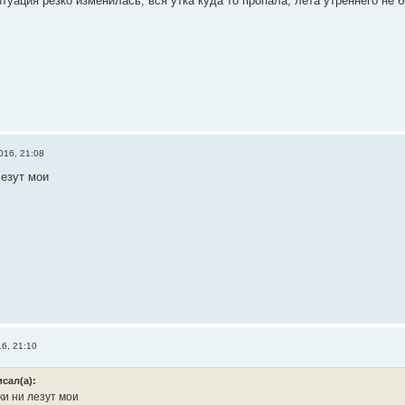
туация резко изменилась, вся утка куда то пропала, лёта утреннего не 
016, 21:08
езут мои
6, 21:10
сал(а):
и ни лезут мои