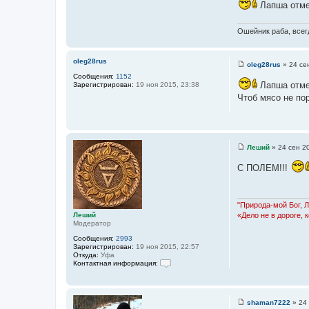
Лапша отме
о
ч
Ошейник раба, всегд
н
и
к
oleg28rus
oleg28rus
»
24 се
ц
С
Сообщения:
1152
о
и
Лапша отме
Зарегистрирован:
19 ноя 2015, 23:38
о
т
б
Чтоб мясо не по
щ
а
е
т
н
и
ы
е
Леший
»
24 сен 2
С
о
С ПОЛЕМ!!!
о
б
щ
е
н
"Природа-мой Бог, 
и
Леший
«Дело не в дороге, 
е
Модератор
Сообщения:
2993
Зарегистрирован:
19 ноя 2015, 22:57
Откуда:
Уфа
Контактная информация:
К
о
н
т
shaman7222
»
24
а
С