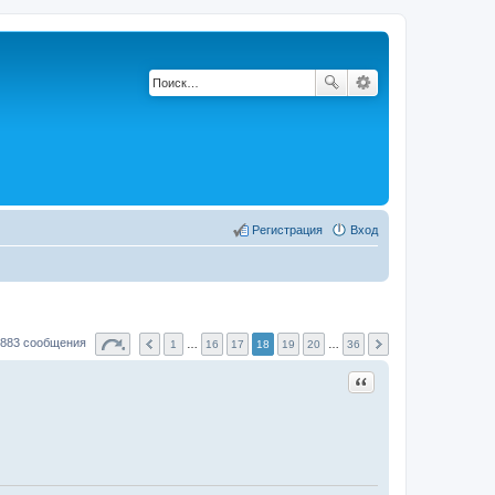
Регистрация
Вход
883 сообщения
1
…
16
17
18
19
20
…
36
Цитата