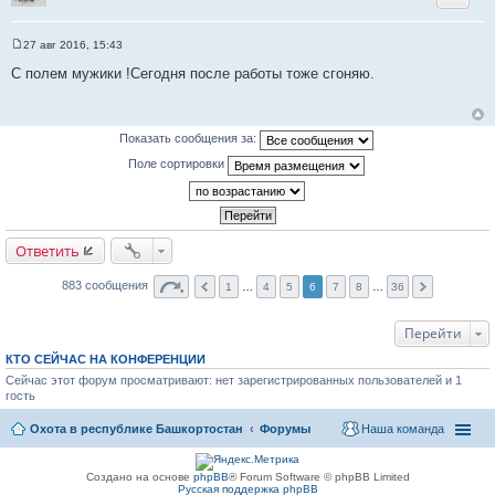
27 авг 2016, 15:43
С
о
С полем мужики !Сегодня после работы тоже сгоняю.
о
б
щ
е
н
Показать сообщения за:
и
е
Поле сортировки
Ответить
883 сообщения
1
…
4
5
6
7
8
…
36
Перейти
КТО СЕЙЧАС НА КОНФЕРЕНЦИИ
Сейчас этот форум просматривают: нет зарегистрированных пользователей и 1
гость
Охота в республике Башкортостан
Форумы
Наша команда
Создано на основе
phpBB
® Forum Software © phpBB Limited
Русская поддержка phpBB