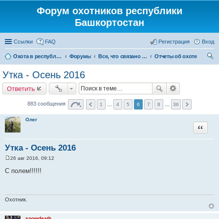
Форум охотников республики
Башкортостан
Ссылки
FAQ
Регистрация
Вход
Охота в республике Башкортостан
Форумы
Все, что связано с охотой
Отчеты об охоте
ои
Утка - Осень 2016
ск
Ответить
883 сообщения
1
…
4
5
6
7
8
…
36
Олег
Цитата
Утка - Осень 2016
26 авг 2016, 09:12
С
о
С полем!!!!!!
о
б
щ
е
н
Охотник.
и
е
snowdeath