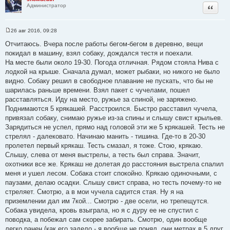
Цитата
Администратор
26 авг 2016, 09:28
С
о
Отчитаюсь. Вчера после работы бегом-бегом в деревню, вещи
о
покидал в машину, взял собаку, дождался тестя и поехали.
б
щ
На месте были около 19-30. Погода отличная. Рядом стояла Нива с
е
лодкой на крыше. Сначала думал, может рыбаки, но никого не было
н
и
видно. Собаку решил в свободное плавание не пускать, что бы не
е
шарилась раньше времени. Взял пакет с чучелами, пошел
расставляться. Иду на место, ружье за спиной, не заряжено.
Поднимаются 5 крякашей. Расстроился. Быстро расставил чучела,
привязал собаку, снимаю ружье из-за спины и слышу свист крыльев.
Зарядиться не успел, прямо над головой эти же 5 крякашей. Тесть не
стрелял - далековато. Начинаю манить - тишина. Где-то в 20-30
пролетел первый крякаш. Тесть смазал, я тоже. Стою, крякаю.
Слышу, слева от меня выстрелы, а тесть был справа. Значит,
охотники все же. Крякаш не долетая до расстояния выстрела спалил
меня и ушел лесом. Собака стоит спокойно. Крякаю одиночными, с
паузами, делаю осадки. Слышу свист справа, но тесть почему-то не
стреляет. Смотрю, а в мои чучела садится стая. Ну я на
приземлении дал им 7кой... Смотрю - две осели, но трепещутся.
Собака увидела, кровь взыграла, но я с дуру ее не спустил с
поводка, а побежал сам скорее забирать. Смотрю, один вообще
легко ранен (как его задело - я вообще не понял, они метрах в 5 друг