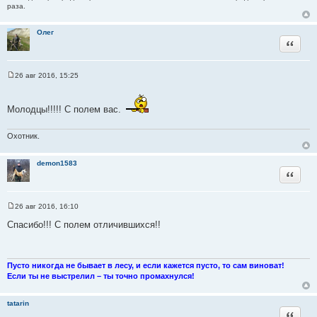
раза.
Олег
Цитата
26 авг 2016, 15:25
С
о
о
б
Молодцы!!!!! С полем вас.
щ
е
н
Охотник.
и
е
demon1583
Цитата
26 авг 2016, 16:10
С
о
Спасибо!!! С полем отличившихся!!
о
б
щ
е
н
Пусто никогда не бывает в лесу, и если кажется пусто, то сам виноват!
и
Если ты не выстрелил – ты точно промахнулся!
е
tatarin
Цитата