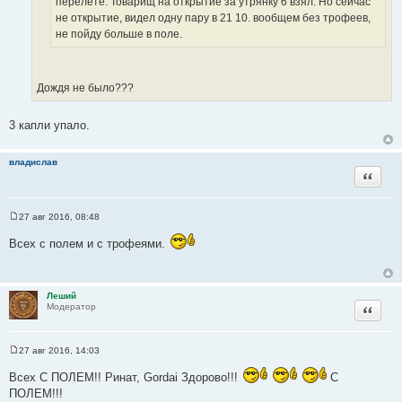
перелете. Товарищ на открытие за утрянку 6 взял. Но сейчас
о
с
не открытие, видел одну пару в 21 10. вообщем без трофеев,
ч
т
не пойду больше в поле.
н
о
и
ч
к
н
ц
Дождя не было???
и
и
к
т
3 капли упало.
ц
а
и
т
т
владислав
ы
Цитата
а
т
ы
27 авг 2016, 08:48
С
о
Всех с полем и с трофеями.
о
б
щ
е
н
Леший
и
Цитата
Модератор
е
27 авг 2016, 14:03
С
о
Всех С ПОЛЕМ!! Ринат, Gordai Здорово!!!
С
о
б
ПОЛЕМ!!!
щ