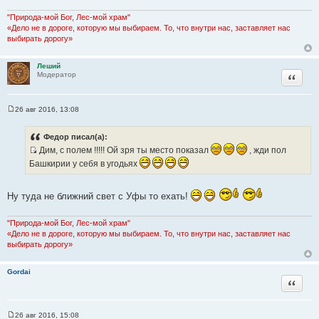
е
н
"Природа-мой Бог, Лес-мой храм"
и
«Дело не в дороге, которую мы выбираем. То, что внутри нас, заставляет нас
е
выбирать дорогу»
Леший
Цитата
Модератор
26 авг 2016, 13:08
С
о
о
Федор писал(а):
б
Дим, с полем !!!!! Ой зря ты место показал
, жди пол
щ
е
И
Башкирии у себя в угодьях
н
с
и
е
т
Ну туда не ближний свет с Уфы то ехать!
о
ч
"Природа-мой Бог, Лес-мой храм"
н
«Дело не в дороге, которую мы выбираем. То, что внутри нас, заставляет нас
и
выбирать дорогу»
к
ц
Gordai
и
Цитата
т
а
т
26 авг 2016, 15:08