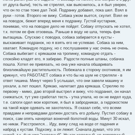
от друга были), тесть не стрелял, как выяснилось, а я был уверен,
что он по стае тоже дал 7кой. Подранку добавил, пока шел. Взял в
руки - готов. Второго не вижу. Собака ужом вьется, скулит. Взял ее
на поводок, бежит вперед меня к подранку. Густой кустарник,
понимаю, что на поводке дело не пойдет. Собаку отпускать не хотел,
т.к. потом ее фик отзовешь. Раньше в воду не шла, теперь фик
вытащишь. Спускаю с поводка, собака забирается в кусты -
выскакивает подранок, но я взять его не успеваю. Собака за ним,
хватает. Командую подачу, но с послушанием у нас очень не очень.
Собака выбегает с крякашом на тропинку, командую отдать -
спокойно кладет его, я забираю. Радости полные штаны, собачка
пошла. Хотел ее привязать, но она уже начала обшаривать
близлижайшую растительность. Побежала в сторону охотников, я им
крикнул, что РАБОТАЕТ собака и что бы на шум не стреляли - в
ответ тишина. Минут через 5 услышал, что они завели машину и
уехали, а лет пошел. Крякаю, налетает два крякаша. Стреляю по
первому - мимо, даю второй выстрел и вижу, что подранил, он начал
снижаться, тут уже сработал тесть - утка упала, но он не видел куда,
т.е. сапоги одел мои короткие, я был в забродниках, а гидрокостюм
на такой жаре одевать не захотелось. Я сказал себе, что всеми
правдами и неправдами должен достать его добычу. Пустил собаку в
поиск, сам опять начерпал вонючей болотной воды. Минут 30 искал,
но никак. Расстроился... Иду, вижу след на воде от падения и
наброд к кустам. Подхожу, а он лежит. Сначала думал, что это
чужой, т.к. был уже "холодный". Ну как холодный, не деревянный