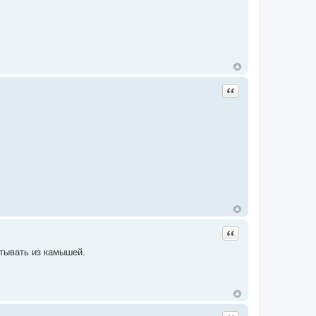
Цитата
Цитата
птывать из камышей.