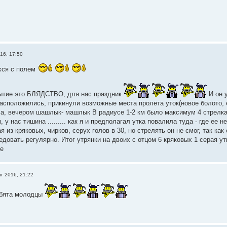
16, 17:50
хся с полем
рытие это БЛЯДСТВО, для нас праздник
И он у
 расположились, прикинули возможные места пролета уток(новое болото, 
а, вечером шашлык- машлык В радиусе 1-2 км было максимум 4 стрелка 
, у нас тишина ......... как я и предполагал утка повалила туда - где ее 
я из кряковых, чирков, серух голов в 30, но стрелять он не смог, так ка
едовать регулярно. Итог утрянки на двоих с отцом 6 кряковых 1 серая у
же
вг 2016, 21:22
ебята молодцы