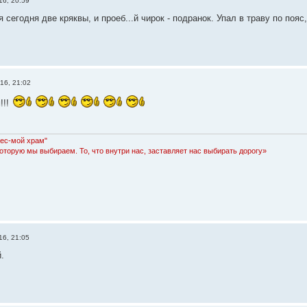
16, 20:59
я сегодня две кряквы, и проеб...й чирок - подранок. Упал в траву по пояс,
16, 21:02
!!!
Лес-мой храм"
которую мы выбираем. То, что внутри нас, заставляет нас выбирать дорогу»
16, 21:05
.