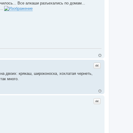
нчилось... Все алкаши разъехались по домам...
...
Цитата
на двоих: крякаш, широконоска, хохлатая чернеть,
так много.
Цитата