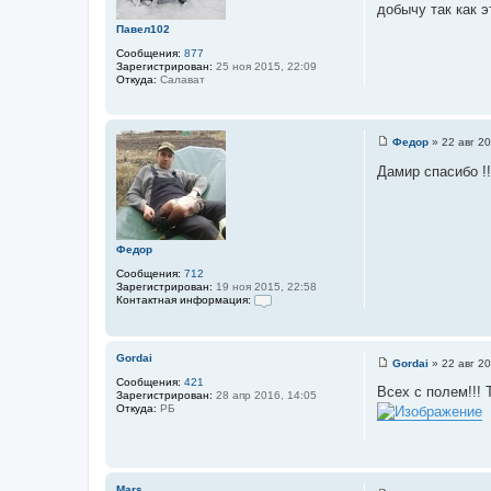
добычу так как э
н
и
Павел102
е
Сообщения:
877
Зарегистрирован:
25 ноя 2015, 22:09
Откуда:
Салават
Федор
»
22 авг 20
С
о
Дамир спасибо !!
о
б
щ
е
н
и
Федор
е
Сообщения:
712
Зарегистрирован:
19 ноя 2015, 22:58
Контактная информация:
К
о
н
т
Gordai
Gordai
»
22 авг 20
а
С
к
Сообщения:
421
о
Всех с полем!!!
т
Зарегистрирован:
28 апр 2016, 14:05
о
н
Откуда:
РБ
б
а
щ
я
е
и
н
н
и
ф
е
о
Mars