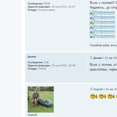
о
Всех с полем!!! 
Сообщения:
5276
о
Зарегистрирован:
19 ноя 2015, 22:07
Надеюсь, до отк
б
Откуда:
Стерлитамак
щ
е
н
и
е
Ошейник раба, всегд
Дамир
Дамир
»
21 авг 20
С
Сообщения:
218
о
Всех с полем, кт
Зарегистрирован:
23 ноя 2015, 18:36
о
Откуда:
Сибай
краснобаш, чирки
б
щ
е
н
и
е
Сергей
»
21 авг 2
С
о
о
б
щ
е
н
и
Сергей
е