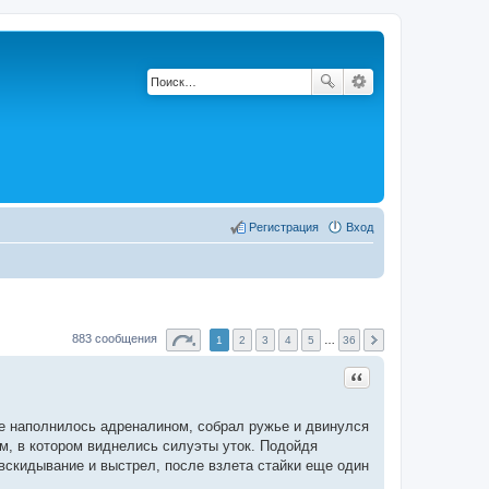
Регистрация
Вход
883 сообщения
1
2
3
4
5
…
36
Цитата
це наполнилось адреналином, собрал ружье и двинулся
ом, в котором виднелись силуэты уток. Подойдя
 вскидывание и выстрел, после взлета стайки еще один