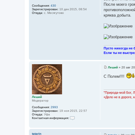
и
После моего гро
Сообщения:
430
е
Зарегистрирован:
10 дек 2015, 08:54
противоположной
Откуда:
с. Месягутово
кряква добыта.
Пусто никогда не б
Если ты не выстре
Леший
»
20 авг 20
С
о
С Полем!!!!
о
б
щ
е
н
"Природа-мой Бог, 
и
Леший
«Дело не в дороге, 
е
Модератор
Сообщения:
2993
Зарегистрирован:
19 ноя 2015, 22:57
Откуда:
Уфа
Контактная информация:
К
о
н
т
tatarin