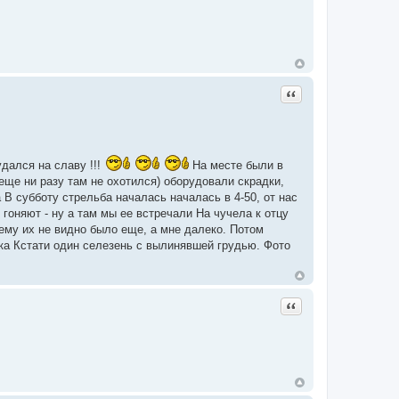
Цитата
дался на славу !!!
На месте были в
еще ни разу там не охотился) оборудовали скрадки,
В субботу стрельба началась началась в 4-50, от нас
не гоняют - ну а там мы ее встречали На чучела к отцу
к ему их не видно было еще, а мне далеко. Потом
тка Кстати один селезень с вылинявшей грудью. Фото
Цитата