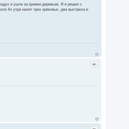
оздух и ушли за кромки деревьев. И я решил с
оло 6ч утра налет трех кряковых, два выстрела и
Цитата
Цитата