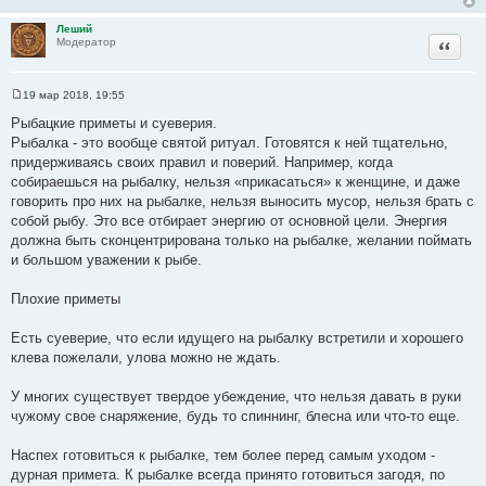
Леший
Цитата
Модератор
19 мар 2018, 19:55
С
о
Рыбацкие приметы и суеверия.
о
Рыбалка - это вообще святой ритуал. Готовятся к ней тщательно,
б
щ
придерживаясь своих правил и поверий. Например, когда
е
собираешься на рыбалку, нельзя «прикасаться» к женщине, и даже
н
и
говорить про них на рыбалке, нельзя выносить мусор, нельзя брать с
е
собой рыбу. Это все отбирает энергию от основной цели. Энергия
должна быть сконцентрирована только на рыбалке, желании поймать
и большом уважении к рыбе.
Плохие приметы
Есть суеверие, что если идущего на рыбалку встретили и хорошего
клева пожелали, улова можно не ждать.
У многих существует твердое убеждение, что нельзя давать в руки
чужому свое снаряжение, будь то спиннинг, блесна или что-то еще.
Наспех готовиться к рыбалке, тем более перед самым уходом -
дурная примета. К рыбалке всегда принято готовиться загодя, по