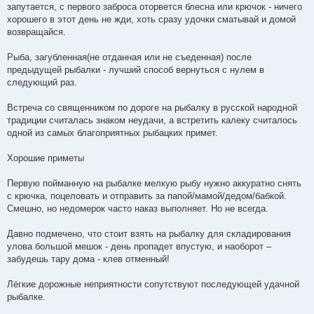
запутается, с первого заброса оторвется блесна или крючок - ничего
хорошего в этот день не жди, хоть сразу удочки сматывай и домой
возвращайся.
Рыба, загубленная(не отданная или не съеденная) после
предыдущей рыбалки - лучший способ вернуться с нулем в
следующий раз.
Встреча со священником по дороге на рыбалку в русской народной
традиции считалась знаком неудачи, а встретить калеку считалось
одной из самых благоприятных рыбацких примет.
Хорошие приметы
Первую пойманную на рыбалке мелкую рыбу нужно аккуратно снять
с крючка, поцеловать и отправить за папой/мамой/дедом/бабкой.
Смешно, но недомерок часто наказ выполняет. Но не всегда.
Давно подмечено, что стоит взять на рыбалку для складирования
улова большой мешок - день пропадет впустую, и наоборот –
забудешь тару дома - клев отменный!
Лёгкие дорожные неприятности сопутствуют последующей удачной
рыбалке.