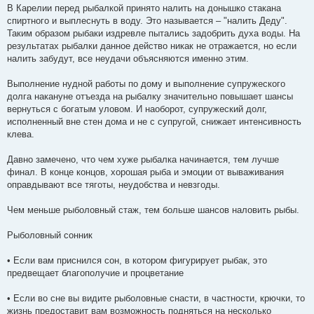
В Карелии перед рыбалкой принято налить на донышко стакана
спиртного и выплеснуть в воду. Это называется – "налить Деду".
Таким образом рыбаки издревле пытались задобрить духа воды. На
результатах рыбалки данное действо никак не отражается, но если
налить забудут, все неудачи объясняются именно этим.
Выполнение нудной работы по дому и выполнение супружеского
долга накануне отъезда на рыбалку значительно повышает шансы
вернуться с богатым уловом. И наоборот, супружеский долг,
исполненный вне стен дома и не с супругой, снижает интенсивность
клева.
Давно замечено, что чем хуже рыбалка начинается, тем лучше
финал. В конце концов, хорошая рыба и эмоции от вываживания
оправдывают все тяготы, неудобства и невзгоды.
Чем меньше рыболовный стаж, тем больше шансов наловить рыбы.
Рыболовный сонник
• Если вам приснился сон, в котором фигурирует рыбак, это
предвещает благополучие и процветание
• Если во сне вы видите рыболовные снасти, в частности, крючки, то
жизнь предоставит вам возможность подняться на несколько