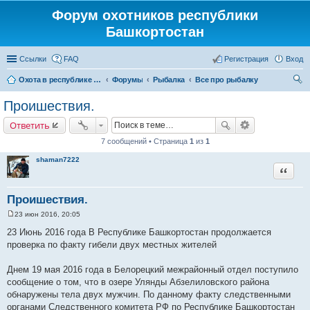
Форум охотников республики
Башкортостан
Ссылки
FAQ
Регистрация
Вход
Охота в республике Башкортостан
Форумы
Рыбалка
Все про рыбалку
ои
Проишествия.
ск
Ответить
7 сообщений • Страница
1
из
1
shaman7222
Цитата
Проишествия.
23 июн 2016, 20:05
С
о
23 Июнь 2016 года В Республике Башкортостан продолжается
о
проверка по факту гибели двух местных жителей
б
щ
е
Днем 19 мая 2016 года в Белорецкий межрайонный отдел поступило
н
и
сообщение о том, что в озере Улянды Абзелиловского района
е
обнаружены тела двух мужчин. По данному факту следственными
органами Следственного комитета РФ по Республике Башкортостан