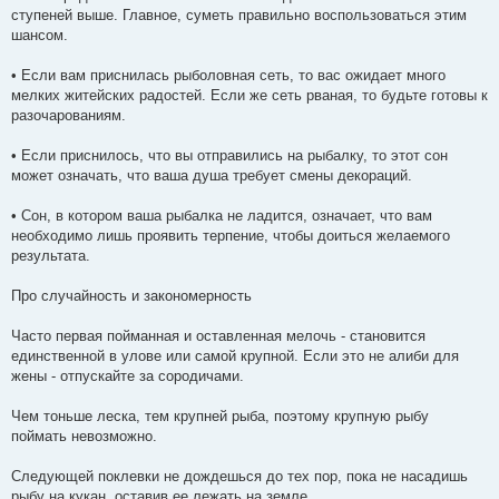
ступеней выше. Главное, суметь правильно воспользоваться этим
шансом.
• Если вам приснилась рыболовная сеть, то вас ожидает много
мелких житейских радостей. Если же сеть рваная, то будьте готовы к
разочарованиям.
• Если приснилось, что вы отправились на рыбалку, то этот сон
может означать, что ваша душа требует смены декораций.
• Сон, в котором ваша рыбалка не ладится, означает, что вам
необходимо лишь проявить терпение, чтобы доиться желаемого
результата.
Про случайность и закономерность
Часто первая пойманная и оставленная мелочь - становится
единственной в улове или самой крупной. Если это не алиби для
жены - отпускайте за сородичами.
Чем тоньше леска, тем крупней рыба, поэтому крупную рыбу
поймать невозможно.
Следующей поклевки не дождешься до тех пор, пока не насадишь
рыбу на кукан, оставив ее лежать на земле.