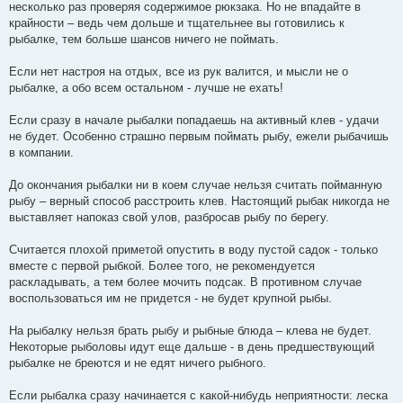
несколько раз проверяя содержимое рюкзака. Но не впадайте в
крайности – ведь чем дольше и тщательнее вы готовились к
рыбалке, тем больше шансов ничего не поймать.
Если нет настроя на отдых, все из рук валится, и мысли не о
рыбалке, а обо всем остальном - лучше не ехать!
Если сразу в начале рыбалки попадаешь на активный клев - удачи
не будет. Особенно страшно первым поймать рыбу, ежели рыбачишь
в компании.
До окончания рыбалки ни в коем случае нельзя считать пойманную
рыбу – верный способ расстроить клев. Настоящий рыбак никогда не
выставляет напоказ свой улов, разбросав рыбу по берегу.
Считается плохой приметой опустить в воду пустой садок - только
вместе с первой рыбкой. Более того, не рекомендуется
раскладывать, а тем более мочить подсак. В противном случае
воспользоваться им не придется - не будет крупной рыбы.
На рыбалку нельзя брать рыбу и рыбные блюда – клева не будет.
Некоторые рыболовы идут еще дальше - в день предшествующий
рыбалке не бреются и не едят ничего рыбного.
Если рыбалка сразу начинается с какой-нибудь неприятности: леска