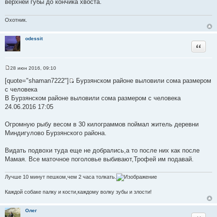
верхней губы до кончика хвоста.
н
и
е
Охотник.
odessit
Цитата
28 июн 2016, 09:10
С
о
[quote="shaman7222"]
Бурзянском районе выловили сома размером
о
И
с человека
б
с
щ
В Бурзянском районе выловили сома размером с человека
е
т
24.06.2016 17:05
н
о
и
е
ч
Огромную рыбу весом в 30 килограммов поймал житель деревни
н
Миндигулово Бурзянского района.
и
к
Видать подвохи туда еще не добрались,а то после них как после
ц
Мамая. Все маточное поголовье выбивают,Трофей им подавай.
и
т
Лучше 10 минут пешком,чем 2 часа толкать.
а
т
Каждой собаке палку и кости,каждому волку зубы и злости!
ы
Олег