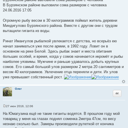
о
В Бурзянском районе выловили сома размером с человека
б
щ
24.06.2016 17:05
е
н
и
Огромную рыбу весом в 30 килограммов поймал житель деревни
е
Миндигулово Бурзянского района. Вместе с другом они с трудом
вытащили гиганта из воды.
Ринат Имангулов рыбалкой увлекается с детства, но всерьёз ею
начал заниматься уже после армии, в 1992 году. Ловит он в
основном на реке Белой. Здесь рыбак знает и места обитания
больших особей, и время, когда у сомов начинается икромёт и рыбы
наиболее уязвимы. Мужчине и раньше удавалось добыть крупных
сомов. Его самый большой улов размером 2 метра 20 сантиметров и
весом 40 килограммов. Увлечение отца переняли и дети. Их улов
уже превышает собственный рост.
Олег
Цитата
27 июн 2016, 12:06
С
о
На Юмагузина ещё не такие гиганты водятся. В прошлом году мой
о
товарищ у меня на глазах поднял соменка 2метра 47см, по весу
б
щ
незнаю сколько был. Замеры производили рулеткой от кончика
е