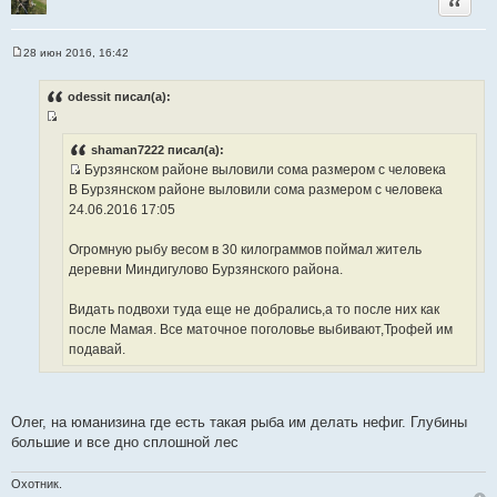
Цитата
28 июн 2016, 16:42
С
о
о
odessit писал(а):
б
щ
И
е
н
с
shaman7222 писал(а):
и
Бурзянском районе выловили сома размером с человека
т
е
И
В Бурзянском районе выловили сома размером с человека
о
с
24.06.2016 17:05
ч
т
н
о
Огромную рыбу весом в 30 килограммов поймал житель
и
ч
деревни Миндигулово Бурзянского района.
к
н
ц
и
Видать подвохи туда еще не добрались,а то после них как
и
к
после Мамая. Все маточное поголовье выбивают,Трофей им
т
ц
подавай.
а
и
т
т
ы
а
Олег, на юманизина где есть такая рыба им делать нефиг. Глубины
т
большие и все дно сплошной лес
ы
Охотник.