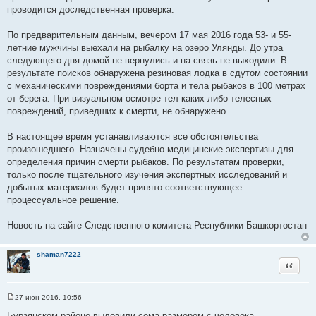
проводится доследственная проверка.
По предварительным данным, вечером 17 мая 2016 года 53- и 55-
летние мужчины выехали на рыбалку на озеро Улянды. До утра
следующего дня домой не вернулись и на связь не выходили. В
результате поисков обнаружена резиновая лодка в сдутом состоянии
с механическими повреждениями борта и тела рыбаков в 100 метрах
от берега. При визуальном осмотре тел каких-либо телесных
повреждений, приведших к смерти, не обнаружено.
В настоящее время устанавливаются все обстоятельства
произошедшего. Назначены судебно-медицинские экспертизы для
определения причин смерти рыбаков. По результатам проверки,
только после тщательного изучения экспертных исследований и
добытых материалов будет принято соответствующее
процессуальное решение.
Новость на сайте Следственного комитета Республики Башкортостан
shaman7222
Цитата
27 июн 2016, 10:56
С
о
Бурзянском районе выловили сома размером с человека