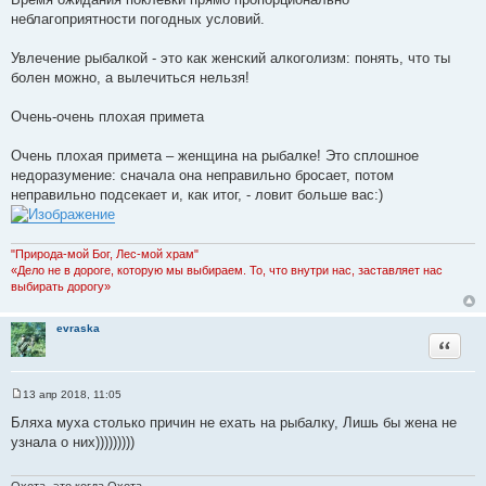
неблагоприятности погодных условий.
Увлечение рыбалкой - это как женский алкоголизм: понять, что ты
болен можно, а вылечиться нельзя!
Очень-очень плохая примета
Очень плохая примета – женщина на рыбалке! Это сплошное
недоразумение: сначала она неправильно бросает, потом
неправильно подсекает и, как итог, - ловит больше вас:)
"Природа-мой Бог, Лес-мой храм"
«Дело не в дороге, которую мы выбираем. То, что внутри нас, заставляет нас
выбирать дорогу»
evraska
Цитата
13 апр 2018, 11:05
С
о
Бляха муха столько причин не ехать на рыбалку, Лишь бы жена не
о
узнала о них)))))))))
б
щ
е
н
Охота- это когда Охота