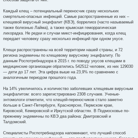
Каждый клещ – потенциальный переносчик сразу нескольких
смертельно-опасных инфекций. Самые распространенные из них –
клещевой вирусный энцефалит (КВЭ), боррелиоз (часто называемый
также болезнью Лайма), а также крымская геморрагическая
лихорадка. Не редки и случаи микст-инфицирования, когда клещ
передает человеку сразу несколько инфекций при одном укусе.
Клещи распространены на всей территории нашей страны, и 72
региона эндемичны по клещевому вирусному энцефалиту. По
данным Роспотребнадзора в 2015 г. по поводу укусов клещами в
медицинские организации обратились 542512 человек, из них 129030
— дети до 17 лет. Эта цифра выше на 23,9% по сравнению с
аналогичным периодом прошлого года.
На 14% увеличилось и количество заболевших клещевым вирусным
энцефалитом: всего зарегистрировано 2308 случаев. Ученые-
энтомологи отметили, что клещей-переносчиков стало заметно
больше в Санкт-Петербурге, Красноярске, Пермском крае,
Кировской, Кемеровской и Иркутской областях. В Подмосковье по-
прежнему эндемичны по КВЭ два района: Дмитровский и
Талдомский.
Специалисты Роспотребнадзора напоминают, что лучший способ