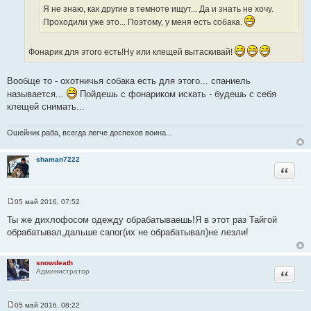
т
н
ц
Я не знаю, как другие в темноте ищут... Да и знать не хочу.
о
и
и
Проходили уже это... Поэтому, у меня есть собака.
ч
к
т
н
ц
а
и
Фонарик для этого есть!Ну или клещей вытаскивай!
и
т
к
т
ы
ц
а
Вообще то - охотничья собака есть для этого... спаниель
и
т
называется...
Пойдешь с фонариком искать - будешь с себя
т
ы
клещей снимать...
а
т
Ошейник раба, всегда легче доспехов воина...
ы
shaman7222
Цитата
05 май 2016, 07:52
С
о
Ты же дихлофосом одежду обрабатываешь!Я в этот раз Тайгой
о
обрабатывал,дальше сапог(их не обрабатывал)не лезли!
б
щ
е
н
snowdeath
и
Цитата
Администратор
е
05 май 2016, 08:22