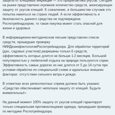
защиты от клещевых инфекций — это профилактика укусов. Сегодня
на рынке представлено огромное количество средств, анонсирующих
защиту от укусов клещей. К сожалению, в большинстве случаев это
попытка нажиться на страхе людей. А если эффективность и
безопасность данного средства не подтверждена
Роспотребнадзором, то такая покупка может стать опасной для
жизни и здоровья.
В информационно-методическом письме представлен список
средств, прошедших проверку
НИИДезинфектологииРоспотребнадзора. Для обработки территорий
(дач, садовых участков) разрешены только 6 средств,
эффективность которых длится не больше 1-2 месяцев. Большой
популярностью у любителей отдыха на природе пользуются спреи.
Эффективность самых дорогих из них длится от 5 до 14 суток при
условии обработки по специальной схеме и идеальных внешних
факторах: отсутствии сильного ветра и дождя.
В этикетках всех репеллентных спреев должно быть указано:
«Средство обеспечивает неполную защиту от клещей. Будьте
внимательны!»
На данный момент 100% защиту от укусов клещей гарантирует
только специальная противоклещевая одежда, прошедшая проверку
по методике Роспотребнадзора.