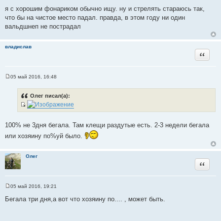
С
о
я с хорошим фонариком обычно ищу. ну и стрелять стараюсь так,
о
что бы на чистое место падал. правда, в этом году ни один
б
щ
вальдшнеп не пострадал
е
н
и
владислав
е
Цитата
05 май 2016, 16:48
С
о
о
Олег писал(а):
б
щ
И
е
н
с
и
100% не 3дня бегала. Там клещи раздутые есть. 2-3 недели бегала
т
е
или хозяину по%уй было.
о
ч
н
Олег
Цитата
и
к
ц
05 май 2016, 19:21
и
С
о
Бегала три дня,а вот что хозяину по.... , может быть.
т
о
а
б
щ
т
е