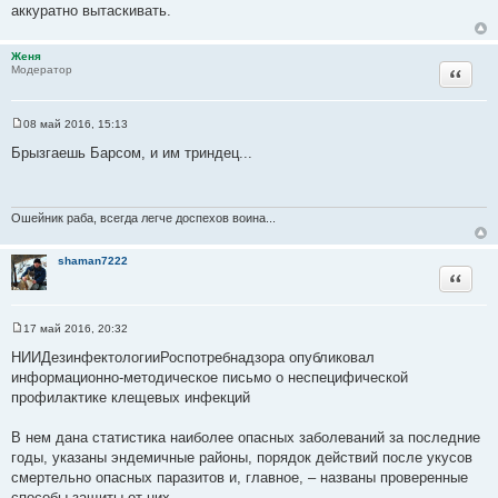
и
аккуратно вытаскивать.
т
т
ы
а
Женя
т
Цитата
Модератор
ы
08 май 2016, 15:13
С
о
Брызгаешь Барсом, и им триндец...
о
б
щ
е
н
Ошейник раба, всегда легче доспехов воина...
и
е
shaman7222
Цитата
17 май 2016, 20:32
С
о
НИИДезинфектологииРоспотребнадзора опубликовал
о
информационно-методическое письмо о неспецифической
б
щ
профилактике клещевых инфекций
е
н
и
В нем дана статистика наиболее опасных заболеваний за последние
е
годы, указаны эндемичные районы, порядок действий после укусов
смертельно опасных паразитов и, главное, – названы проверенные
способы защиты от них.