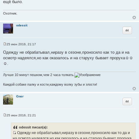
ещё было.
н
и
е
Охотник.
odessit
Цитата
25 июн 2016, 21:17
С
о
Одежду не обрабатывал,ниразу в сезоне,проносило как то да и на
о
осмотр надеялся,но как оказалось и на старуху бывает проруха☺☺
б
щ
☺.
е
н
и
Лучше 10 минут пешком,чем 2 часа толкать.
е
Каждой собаке палку и кости,каждому волку зубы и злости!
Олег
Цитата
25 июн 2016, 21:21
С
о
о
odessit писал(а):
б
Одежду не обрабатывал,ниразу в сезоне,проносило как то да и
щ
И
е
на осмотр надеялся,но как оказалось и на старуху бывает проруха