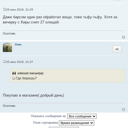
25 июн 2016, 21:25
С
о
Даже барсом один раз обработал вещи, тоже тьфу-тьфу. Хотя за
о
вечерку с Киры снял 27 клещей.
б
щ
е
н
Охотник.
и
е
Олег
Цитата
25 июн 2016, 21:27
С
о
о
odessit писал(а):
б
Где берешь?
щ
И
е
н
с
и
т
е
Покупаю в магазине( добрый день).
о
ч
Охотник.
н
и
Показать сообщения за:
к
Поле сортировки
ц