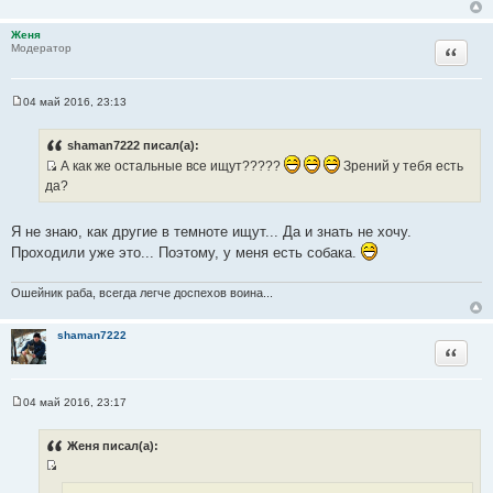
щ
е
н
Женя
и
Цитата
Модератор
е
04 май 2016, 23:13
С
о
о
shaman7222 писал(а):
б
А как же остальные все ищут?????
Зрений у тебя есть
щ
е
И
да?
н
с
и
е
т
Я не знаю, как другие в темноте ищут... Да и знать не хочу.
о
Проходили уже это... Поэтому, у меня есть собака.
ч
н
Ошейник раба, всегда легче доспехов воина...
и
к
shaman7222
ц
Цитата
и
т
а
04 май 2016, 23:17
С
т
о
ы
о
Женя писал(а):
б
щ
И
е
н