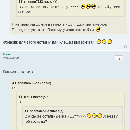
с
shaman7222 писал(а):
и
т
А как же остальные все ищут?????
Зрений у тебя
е
И
о
есть да?
с
ч
т
н
Я не знаю, как другие в темноте ищут... Да и знать не хочу.
о
и
Проходили уже это... Поэтому, у меня есть собака.
ч
к
н
ц
Фонарик для этого есть!Ну или клещей вытаскивай!
и
и
к
т
ц
а
Женя
и
Цитата
Модератор
т
т
ы
а
04 май 2016, 23:24
т
С
о
ы
о
shaman7222 писал(а):
б
щ
И
е
н
с
Женя писал(а):
и
т
е
И
о
с
shaman7222 писал(а):
ч
т
А как же остальные все ищут?????
Зрений у
н
И
о
тебя есть да?
и
с
ч
к