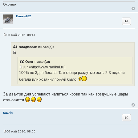
ы
н
Охотник.
и
е
Павел102
Цитата
06 май 2016, 08:41
С
о
о
владислав писал(а):
б
щ
И
е
н
с
Олег писал(а):
и
[url=http://www.radikal.ru]
т
е
И
100% не 3дня бегала. Там клещи раздутые есть. 2-3 недели
о
с
ч
бегала или хозяину по%уй было.
т
н
о
и
ч
За два-три дня успевают напиться крови так как воздушные шары
к
н
становятся
ц
и
и
к
т
tatarin
ц
Цитата
а
и
т
т
ы
06 май 2016, 08:55
а
С
т
о