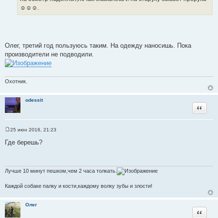
н
с
☺☺☺.
и
т
е
о
ч
н
Олег, третий год пользуюсь таким. На одежду наносишь. Пока
и
производители не подводили.
к
ц
и
Охотник.
т
а
odessit
т
Цитата
ы
25 июн 2016, 21:23
С
о
Где берешь?
о
б
щ
е
н
Лучше 10 минут пешком,чем 2 часа толкать.
и
е
Каждой собаке палку и кости,каждому волку зубы и злости!
Олег
Цитата