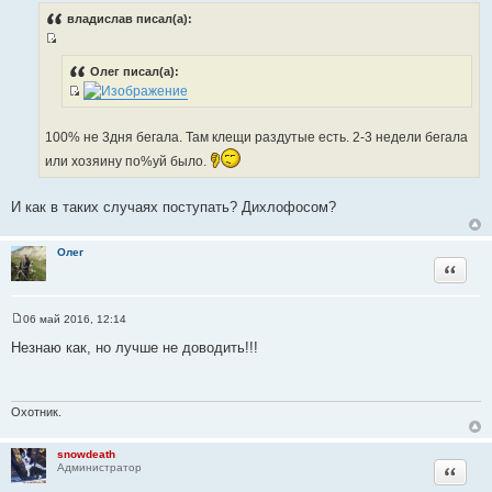
о
ы
владислав писал(а):
б
щ
И
е
н
с
Олег писал(а):
и
т
е
И
о
с
ч
100% не 3дня бегала. Там клещи раздутые есть. 2-3 недели бегала
т
н
или хозяину по%уй было.
о
и
ч
к
н
И как в таких случаях поступать? Дихлофосом?
ц
и
и
к
т
Олег
ц
Цитата
а
и
т
т
ы
06 май 2016, 12:14
а
С
т
о
Незнаю как, но лучше не доводить!!!
о
ы
б
щ
е
н
Охотник.
и
е
snowdeath
Цитата
Администратор