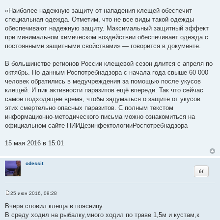
«Наиболее надежную защиту от нападения клещей обеспечит
специальная одежда. Отметим, что не все виды такой одежды
обеспечивают надежную защиту. Максимальный защитный эффект
при минимальном химическом воздействии обеспечивает одежда с
постоянными защитными свойствами» — говорится в документе.
В большинстве регионов России клещевой сезон длится с апреля по
октябрь. По данным Роспотребнадзора с начала года свыше 60 000
человек обратились в медучреждения за помощью после укусов
клещей. И пик активности паразитов ещё впереди. Так что сейчас
самое подходящее время, чтобы задуматься о защите от укусов
этих смертельно опасных паразитов. С полным текстом
информационно-методического письма можно ознакомиться на
официальном сайте НИИДезинфектологииРоспотребнадзора
15 мая 2016 в 15:01
odessit
Цитата
25 июн 2016, 09:28
С
о
Вчера словил клеща в поясницу.
о
В среду ходил на рыбалку,много ходил по траве 1,5м и кустам,к
б