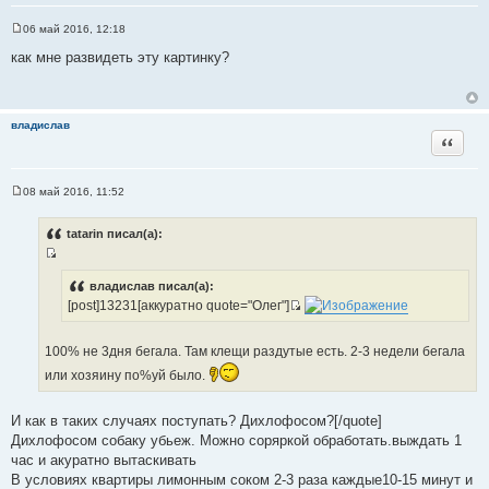
06 май 2016, 12:18
С
о
как мне развидеть эту картинку?
о
б
щ
е
н
владислав
и
Цитата
е
08 май 2016, 11:52
С
о
о
tatarin писал(а):
б
щ
И
е
н
с
владислав писал(а):
и
[post]13231[аккуратно quote="Олег"]
т
е
И
о
с
ч
100% не 3дня бегала. Там клещи раздутые есть. 2-3 недели бегала
т
н
или хозяину по%уй было.
о
и
ч
к
н
И как в таких случаях поступать? Дихлофосом?[/quote]
ц
и
Дихлофосом собаку убьеж. Можно соряркой обработать.выждать 1
и
к
час и акуратно вытаскивать
т
ц
В условиях квартиры лимонным соком 2-3 раза каждые10-15 минут и
а