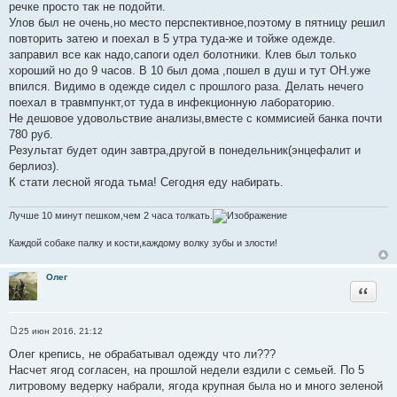
щ
речке просто так не подойти.
е
Улов был не очень,но место перспективное,поэтому в пятницу решил
н
и
повторить затею и поехал в 5 утра туда-же и тойже одежде.
е
заправил все как надо,сапоги одел болотники. Клев был только
хороший но до 9 часов. В 10 был дома ,пошел в душ и тут ОН.уже
впился. Видимо в одежде сидел с прошлого раза. Делать нечего
поехал в травмпункт,от туда в инфекционную лабораторию.
Не дешовое удовольствие анализы,вместе с коммисией банка почти
780 руб.
Результат будет один завтра,другой в понедельник(энцефалит и
берлиоз).
К стати лесной ягода тьма! Сегодня еду набирать.
Лучше 10 минут пешком,чем 2 часа толкать.
Каждой собаке палку и кости,каждому волку зубы и злости!
Олег
Цитата
25 июн 2016, 21:12
С
о
Олег крепись, не обрабатывал одежду что ли???
о
Насчет ягод согласен, на прошлой недели ездили с семьей. По 5
б
щ
литровому ведерку набрали, ягода крупная была но и много зеленой
е