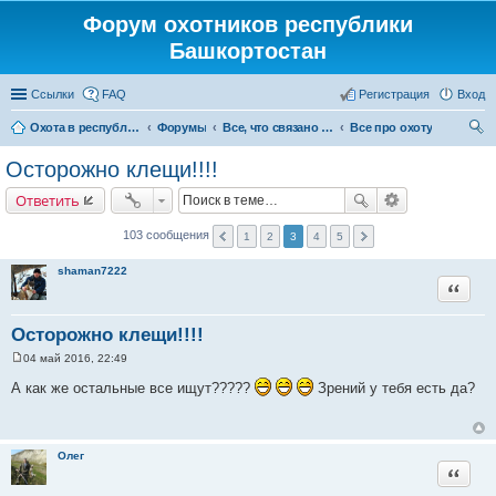
Форум охотников республики
Башкортостан
Ссылки
FAQ
Регистрация
Вход
Охота в республике Башкортостан
Форумы
Все, что связано с охотой
Все про охоту
ои
Осторожно клещи!!!!
ск
Ответить
103 сообщения
1
2
3
4
5
shaman7222
Цитата
Осторожно клещи!!!!
04 май 2016, 22:49
С
о
А как же остальные все ищут?????
Зрений у тебя есть да?
о
б
щ
е
н
Олег
и
Цитата
е