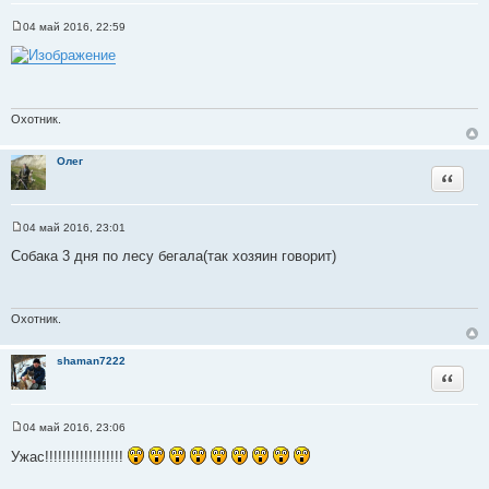
04 май 2016, 22:59
С
о
о
б
щ
е
н
Охотник.
и
е
Олег
Цитата
04 май 2016, 23:01
С
о
Собака 3 дня по лесу бегала(так хозяин говорит)
о
б
щ
е
н
Охотник.
и
е
shaman7222
Цитата
04 май 2016, 23:06
С
о
Ужас!!!!!!!!!!!!!!!!!!
о
б