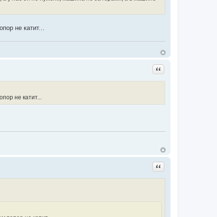
пор не катит...
Цитата
опор не катит...
Цитата