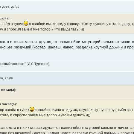
в 2016, 23:01
сал(а):
зашёл в тупик
я вообще имел в виду ходовую охоту, пушнину отмёл сразу, тр
у и спросил зачем мне топор и что им делать ))))
хота в твоих местах другая, от наших обжитых угодий сильно отличается
но без раздумий (костер, шалаш, навес, разделка крупной добычи и проче
ороший человек!" (И.С.Тургенев)
16, 23:06
 писал(а):
 писал(а):
ор зашёл в тупик
я вообще имел в виду ходовую охоту, пушнину отмёл сразу
этому и спросил зачем мне топор и что им делать ))))
ая охота в твоих местах другая, от наших обжитых угодий сильно отличается,
чно без раздумий (костер, шалаш, навес, разделка крупной добычи и прочее), 