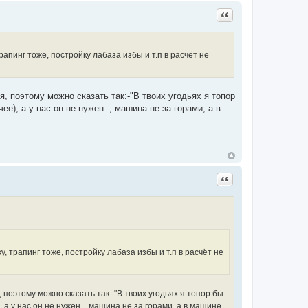
Цитата
апинг тоже, постройку лабаза избы и т.п в расчёт не
, поэтому можно сказать так:-"В твоих угодьях я топор
е), а у нас он не нужен.., машина не за горами, а в
Цитата
, трапинг тоже, постройку лабаза избы и т.п в расчёт не
 поэтому можно сказать так:-"В твоих угодьях я топор бы
а у нас он не нужен.., машина не за горами, а в машине