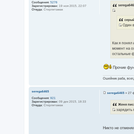
а
Сообщения:
5276
о
serega646
Зарегистрирован:
19 ноя 2015, 22:07
б
т
Откуда:
Стерлитамак
щ
ы
И
е
н
с
серый
и
Один в
т
е
И
о
с
ч
т
н
Как я понял 
о
и
момент на о
ч
к
остальные фу
н
ц
и
и
к
Прочие функ
т
ц
а
и
Ошейник раба, всегд
т
т
ы
а
serega6465
serega6465
»
27 
т
С
Сообщения:
921
ы
о
Зарегистрирован:
09 дек 2015, 18:33
о
Женя пис
Откуда:
Стерлитамак
б
зарядить п
щ
И
е
н
с
и
т
е
Никто не отменя
о