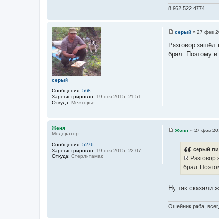
ч
8 962 522 4774
н
и
к
серый
»
27 фев 2
С
ц
о
Разговор зашёл 
и
о
брал. Поэтому и 
б
т
щ
а
е
н
т
и
серый
ы
е
Сообщения:
568
Зарегистрирован:
19 ноя 2015, 21:51
Откуда:
Межгорье
Женя
Женя
»
27 фев 20
Модератор
С
о
Сообщения:
5276
о
серый пи
Зарегистрирован:
19 ноя 2015, 22:07
б
Откуда:
Стерлитамак
Разговор 
щ
е
И
брал. Поэтом
н
с
и
е
т
Ну так сказали 
о
ч
Ошейник раба, всегд
н
и