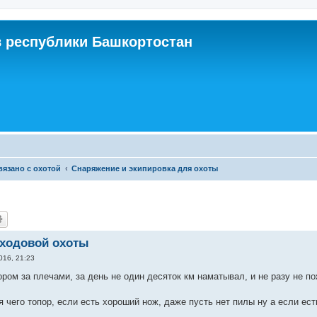
 республики Башкортостан
связано с охотой
Снаряжение и экипировка для охоты
 ходовой охоты
016, 21:23
ором за плечами, за день не один десяток км наматывал, и не разу не по
я чего топор, если есть хороший нож, даже пусть нет пилы ну а если ес