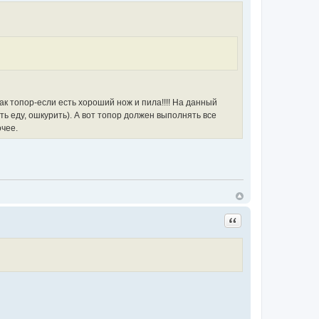
ак топор-если есть хороший нож и пила!!!! На данный
ь еду, ошкурить). А вот топор должен выполнять все
очее.
Цитата