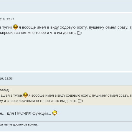
016, 22:48
в тупик
я вообще имел в виду ходовую охоту, пушнину отмёл сразу, тр
спросил зачем мне топор и что им делать ))))
16, 22:56
сал(а):
зашёл в тупик
я вообще имел в виду ходовую охоту, пушнину отмёл сразу, тр
у и спросил зачем мне топор и что им делать ))))
же... Для ПРОЧИХ функций...
а легче доспехов воина...