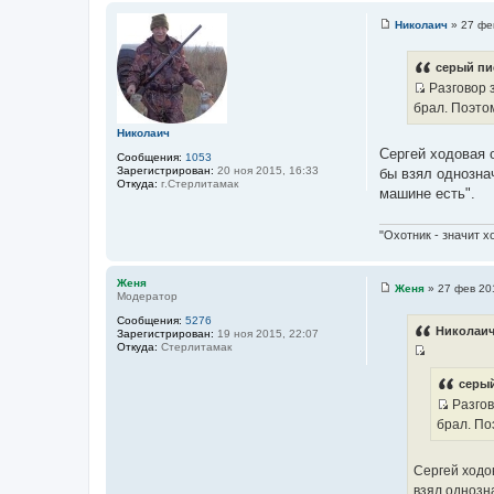
к
Николаич
»
27 фе
С
ц
о
и
о
серый пи
б
т
Разговор 
щ
а
е
И
брал. Поэтом
н
т
с
и
Николаич
ы
е
т
Сергей ходовая о
Сообщения:
1053
о
Зарегистрирован:
20 ноя 2015, 16:33
бы взял однознач
ч
Откуда:
г.Стерлитамак
машине есть".
н
и
"Охотник - значит х
к
ц
и
Женя
Женя
»
27 фев 20
Модератор
С
т
о
а
Сообщения:
5276
о
Николаич
Зарегистрирован:
19 ноя 2015, 22:07
б
т
Откуда:
Стерлитамак
щ
ы
И
е
н
с
серый
и
т
Разгов
е
И
о
брал. По
с
ч
т
н
Сергей ходов
о
и
взял однозна