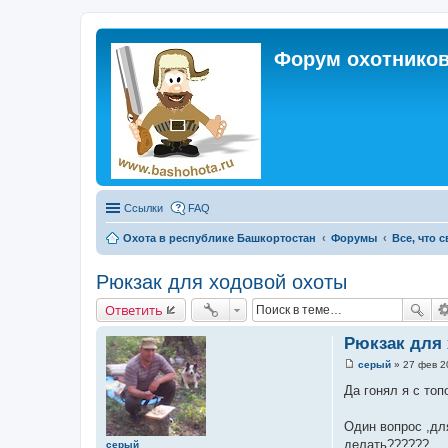
Форум охотников
Ссылки
FAQ
Охота в республике Башкортостан
Форумы
Все, что 
Рюкзак для ходовой охоты
Ответить
Рюкзак для
серый
»
27 фев 2
С
о
Да гонял я с топ
о
б
щ
Один вопрос ,дл
е
делать??????
серый
н