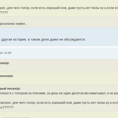
рос ,для чего топор, если есть хороший нож, даже пусть нет пилы ну а если 
?????
днозначно нужен...
 другая история, в таком деле даже не обсуждается.
16, 21:50
сал(а):
писал(а):
ерый писал(а):
гонял я с топором за плечами, за день не один десяток км наматывал, и не ра
вопрос ,для чего топор, если есть хороший нож, даже пусть нет пилы ну а ес
ть??????