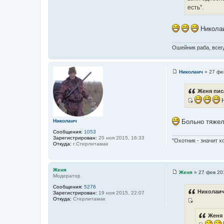
ч
к
есть".
н
ц
и
и
Николаич
к
т
ц
а
и
Ошейник раба, всегд
т
т
ы
а
Николаич
»
27 фе
т
С
о
ы
о
Женя пис
б
Н
щ
е
И
н
с
и
Николаич
Больно тяжело
е
т
Сообщения:
1053
о
Зарегистрирован:
20 ноя 2015, 16:33
"Охотник - значит х
ч
Откуда:
г.Стерлитамак
н
и
к
Женя
Женя
»
27 фев 20
Модератор
С
ц
о
Сообщения:
5276
и
о
Николаич
Зарегистрирован:
19 ноя 2015, 22:07
б
т
Откуда:
Стерлитамак
щ
а
И
е
н
т
с
Женя 
и