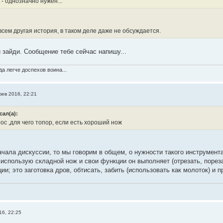
 - однозначно нужен...
сем другая история, в таком деле даже не обсуждается.
 зайди. Сообщение тебе сейчас напишу...
а легче доспехов воина...
фев 2016, 22:21
сал(а):
с ,для чего топор, если есть хороший нож
ачала дискуссии, то мы говорим в общем, о нужности такого инструмента
 использую складной нож и свои функции он выполняет (отрезать, пореза
и; это заготовка дров, обтисать, забить (использовать как молоток) и п
16, 22:25