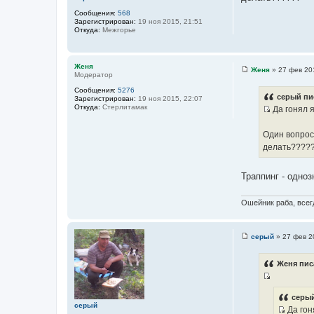
и
Сообщения:
568
е
Зарегистрирован:
19 ноя 2015, 21:51
Откуда:
Межгорье
Женя
Женя
»
27 фев 20
Модератор
С
о
Сообщения:
5276
о
серый пи
Зарегистрирован:
19 ноя 2015, 22:07
б
Откуда:
Стерлитамак
Да гонял я
щ
И
е
н
с
Один вопрос 
и
т
е
делать????
о
ч
Траппинг - одноз
н
и
Ошейник раба, всегд
к
ц
и
серый
»
27 фев 2
С
т
о
а
о
Женя пис
б
т
щ
ы
И
е
н
с
серый
и
серый
Да гон
т
е