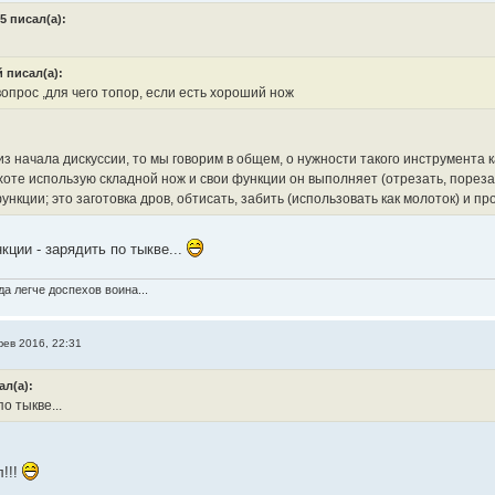
5 писал(а):
 писал(а):
опрос ,для чего топор, если есть хороший нож
из начала дискуссии, то мы говорим в общем, о нужности такого инструмента к
хоте использую складной нож и свои функции он выполняет (отрезать, порезат
нкции; это заготовка дров, обтисать, забить (использовать как молоток) и пр
ции - зарядить по тыкве...
а легче доспехов воина...
фев 2016, 22:31
ал(а):
о тыкве...
л!!!