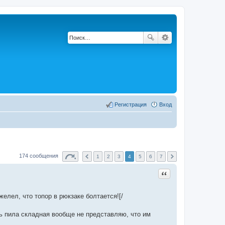
Регистрация
Вход
174 сообщения
1
2
3
4
5
6
7
Цитата
желел, что топор в рюкзаке болтается![/
ть пила складная вообще не представляю, что им