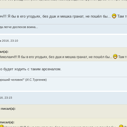
!!! Я бы в его угодьях, без дшк и мешка гранат, не пошёл бы...
Там то
а легче доспехов воина...
в 2016, 23:10
ал(а):
иколаич!!! Я бы в его угодьях, без дшк и мешка гранат, не пошёл бы...
Там т
 будет ходить с таким арсеналом.
ороший человек!" (И.С.Тургенев)
16, 23:15
 писал(а):
писал(а):