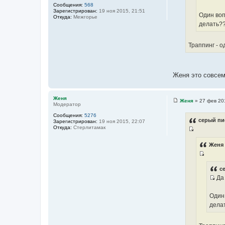
И
Сообщения:
568
о
Зарегистрирован:
19 ноя 2015, 21:51
с
Один воп
ч
Откуда:
Межгорье
т
делать?
н
о
и
ч
к
Траппинг - о
н
ц
и
и
к
т
Женя это совсем
ц
а
и
т
т
ы
Женя
Женя
»
27 фев 20
а
Модератор
С
о
т
Сообщения:
5276
о
серый пи
ы
Зарегистрирован:
19 ноя 2015, 22:07
б
Откуда:
Стерлитамак
щ
И
е
н
с
Женя 
и
т
е
И
о
с
с
ч
Да 
т
н
И
о
и
с
Один 
ч
к
т
дела
н
ц
о
и
и
ч
к