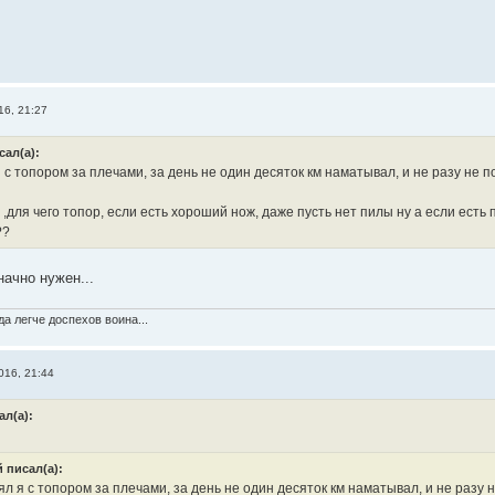
16, 21:27
сал(а):
 с топором за плечами, за день не один десяток км наматывал, и не разу не по
,для чего топор, если есть хороший нож, даже пусть нет пилы ну а если есть
??
начно нужен...
а легче доспехов воина...
016, 21:44
ал(а):
 писал(а):
ял я с топором за плечами, за день не один десяток км наматывал, и не разу н