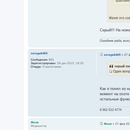
Траппинг
т
н
ц
а
и
и
т
к
т
ы
Женя это сов
ц
а
и
т
т
Серый!!! На ножи
ы
а
т
Ошейник раба, всегд
ы
serega6465
serega6465
»
27 
С
Сообщения:
921
о
Зарегистрирован:
09 дек 2015, 18:33
о
серый пи
Откуда:
Стерлитамак
б
Один вопро
щ
И
е
н
с
и
т
е
Как я понял из н
о
момент на охоте
ч
остальные функци
н
и
8 962 522 4774
к
ц
и
Женя
Женя
»
27 фев 20
Модератор
С
т
о