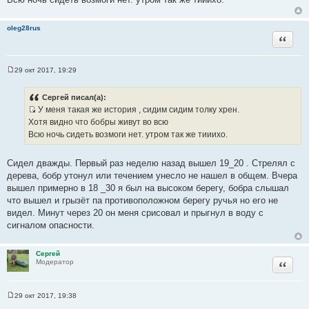
е
н
и
oleg28rus
е
Цитата
29 окт 2017, 19:29
С
о
о
Сергей писал(а):
б
У меня такая же история , сидим сидим толку хрен.
щ
И
е
Хотя видно что бобры живут во всю
н
с
Всю ночь сидеть возмоги нет. утром так же тииихо.
и
т
е
о
Сидел дважды. Первый раз неделю назад вышел 19_20 . Стрелял с
ч
дерева, бобр утонул или течением унесло не нашел в общем. Вчера
н
вышел примерно в 18 _30 я был на высоком берегу, бобра слышал
и
что вышел и грызёт па противоположном берегу ручья но его не
к
видел. Минут через 20 он меня срисовал и прыгнул в воду с
ц
сигналом опасности.
и
т
Сергей
а
Цитата
Модератор
т
ы
29 окт 2017, 19:38
С