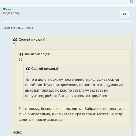
Женя
Цитата
Модератор
30 окт 2017, 20:16
С
о
о
Сергей писал(а):
б
щ
И
е
н
с
Женя писал(а):
и
т
е
И
о
с
Сергей писал(а):
ч
т
н
И
То то и дело. подхожу постепенно. прислушиваюсь ни
о
и
с
грызёт ли. Шума ни произвожу ни какого. вот и думаю что
ч
к
т
выходит гораздо позже. по светлому засесть ни
н
ц
о
получется, работа.Вот и пытаюсь как придётся.
и
и
ч
к
т
н
ц
По темному, бесполезно подходить... Вибрацию почувствует...
а
и
и
И не обязательно, выплывает и сразу точит. Может на воде
т
к
т
сидеть и прислушиваться...
ы
ц
а
и
т
Ясно.
т
ы