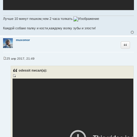
Лучше 10 минут пешком,чем 2 часа толкать.
Каждой собаке палку и кости,каждому волку зубы и злости!
muxomor
Цитата
25 апр 2017, 21:49
С
о
о
odessit писал(а):
б
щ
И
е
н
с
и
т
е
о
ч
н
и
к
ц
и
т