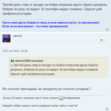
С
о
Третий день сижу в засаде на бобра погрызов вдоль берега дохрена,
о
бобров ни разу не видел. В сентябре видел плавали. Одесит дай
б
щ
профконсультацию.
е
н
и
Пусто никогда не бывает в лесу, и если кажется пусто, то сам виноват!
е
Если ты не выстрелил – ты точно промахнулся!
odessit
Цитата
27 окт 2017, 16:30
С
о
о
demon1583 писал(а):
б
Третий день сижу в засаде на бобра погрызов вдоль берега
щ
И
е
дохрена, бобров ни разу не видел. В сентябре видел плавали.
н
с
Одесит дай профконсультацию.
и
т
е
о
ч
Во сколько приходишь на засидочку,во сколько уходишь?
н
и
Лучше 10 минут пешком,чем 2 часа толкать.
к
ц
Каждой собаке палку и кости,каждому волку зубы и злости!
и