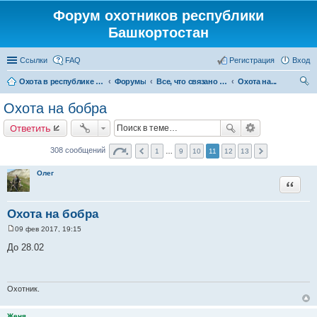
Форум охотников республики
Башкортостан
Ссылки
FAQ
Регистрация
Вход
Охота в республике Башкортостан
Форумы
Все, что связано с охотой
Охота на...
ои
Охота на бобра
ск
Ответить
308 сообщений
1
…
9
10
11
12
13
Олег
Цитата
Охота на бобра
09 фев 2017, 19:15
С
о
До 28.02
о
б
щ
е
н
Охотник.
и
е
Женя