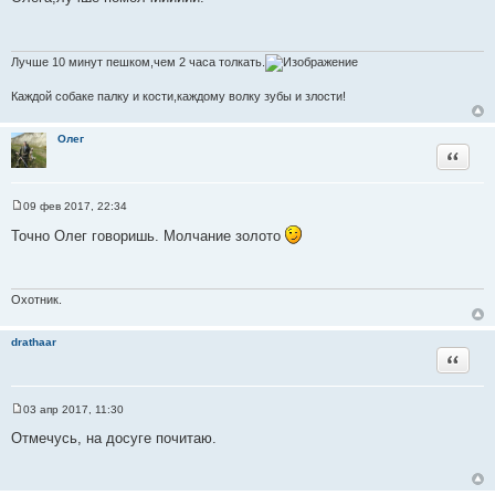
о
б
щ
е
н
Лучше 10 минут пешком,чем 2 часа толкать.
и
е
Каждой собаке палку и кости,каждому волку зубы и злости!
Олег
Цитата
09 фев 2017, 22:34
С
о
Точно Олег говоришь. Молчание золото
о
б
щ
е
н
Охотник.
и
е
drathaar
Цитата
03 апр 2017, 11:30
С
о
Отмечусь, на досуге почитаю.
о
б
щ
е