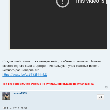
а
т
ы
Следующий ролик тоже интересный , особенно концовка . Только
вместо одного кола в центре я использую пучок толстых веток ,
немного расщеперив его .
https://youtu.be/atST72HHmLE
Тот, кто говорит, что счастье не купишь, никогда не покупал щенка
demon1583
Цитата
24 окт 2017, 08:51