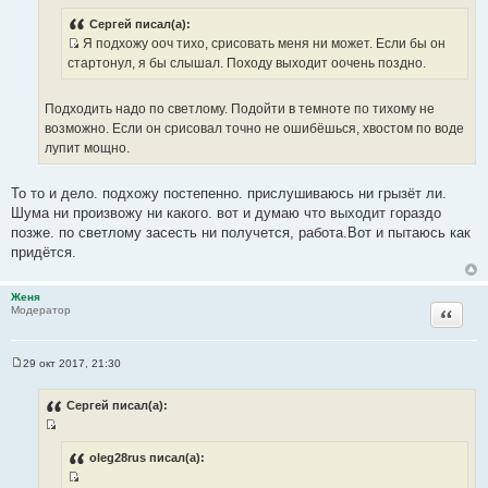
И
е
н
с
Сергей писал(а):
и
Я подхожу ооч тихо, срисовать меня ни может. Если бы он
т
е
И
стартонул, я бы слышал. Походу выходит оочень поздно.
о
с
ч
т
н
Подходить надо по светлому. Подойти в темноте по тихому не
о
и
возможно. Если он срисовал точно не ошибёшься, хвостом по воде
ч
к
лупит мощно.
н
ц
и
и
То то и дело. подхожу постепенно. прислушиваюсь ни грызёт ли.
к
т
Шума ни произвожу ни какого. вот и думаю что выходит гораздо
ц
а
позже. по светлому засесть ни получется, работа.Вот и пытаюсь как
и
т
придётся.
т
ы
а
т
Женя
Цитата
Модератор
ы
29 окт 2017, 21:30
С
о
о
Сергей писал(а):
б
щ
И
е
н
с
oleg28rus писал(а):
и
т
е