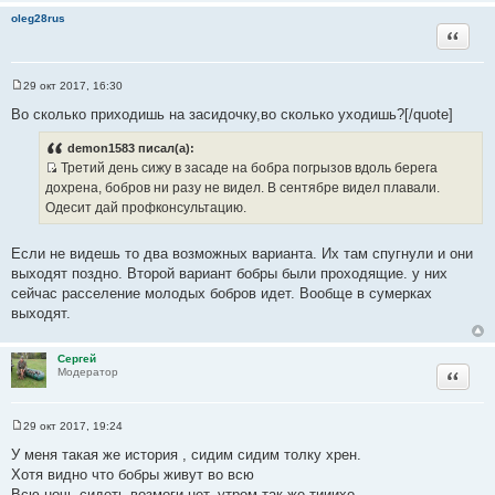
т
oleg28rus
а
Цитата
т
ы
29 окт 2017, 16:30
С
о
Во сколько приходишь на засидочку,во сколько уходишь?[/quote]
о
б
demon1583 писал(а):
щ
е
Третий день сижу в засаде на бобра погрызов вдоль берега
н
И
дохрена, бобров ни разу не видел. В сентябре видел плавали.
и
с
е
Одесит дай профконсультацию.
т
о
Если не видешь то два возможных варианта. Их там спугнули и они
ч
выходят поздно. Второй вариант бобры были проходящие. у них
н
сейчас расселение молодых бобров идет. Вообще в сумерках
и
выходят.
к
ц
Сергей
и
Цитата
Модератор
т
а
т
29 окт 2017, 19:24
С
ы
о
У меня такая же история , сидим сидим толку хрен.
о
Хотя видно что бобры живут во всю
б
щ
Всю ночь сидеть возмоги нет. утром так же тииихо.