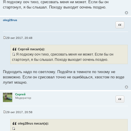
о
Я подхожу ооч тихо, срисовать меня ни может. Если бы он
о
стартонул, я бы слышал. Походу выходит оочень поздно.
б
щ
е
н
oleg28rus
и
Цитата
е
29 окт 2017, 20:48
С
о
о
Сергей писал(а):
б
Я подхожу ооч тихо, срисовать меня ни может. Если бы он
щ
И
е
стартонул, я бы слышал. Походу выходит оочень поздно.
н
с
и
т
е
Подходить надо по светлому. Подойти в темноте по тихому не
о
возможно. Если он срисовал точно не ошибёшься, хвостом по воде
ч
лупит мощно.
н
и
Сергей
к
Цитата
Модератор
ц
и
т
29 окт 2017, 20:58
С
а
о
т
о
oleg28rus писал(а):
б
ы
щ