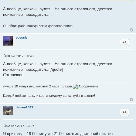
а
т
А вообще, капканы рулят... На одного стреляного, десяток
ы
пойманных приходится...
Ошейник раба, всегда легче доспехов воина...
odessit
Цитата
30 окт 2017, 20:43
С
о
А вообще, капканы рулят... На одного стреляного, десяток
о
пойманных приходится...[/quote]
б
щ
Согласюсь!
е
н
и
Лучше 10 минут пешком,чем 2 часа толкать.
е
Каждой собаке палку и кости,каждому волку зубы и злости!
demon1583
Цитата
02 ноя 2017, 13:26
С
о
Я прихожу к 16:00 сижу до 21 00 никаких движений никаких
о