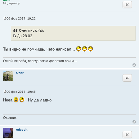
Цитата
Модератор
09 фев 2017, 19:22
С
о
о
Олег писал(а):
б
До 28.02
щ
И
е
н
с
и
Ты видно не помнишь, чего написал...
т
е
о
Ошейник раба, всегда легче доспехов воина...
ч
н
Олег
и
Цитата
к
ц
и
09 фев 2017, 19:45
С
т
о
Нееа
. Ну да ладно
а
о
б
т
щ
ы
е
н
Охотник.
и
е
odessit
Цитата