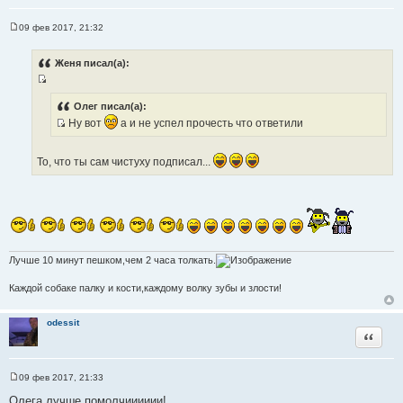
09 фев 2017, 21:32
С
о
о
Женя писал(а):
б
щ
И
е
н
с
Олег писал(а):
и
т
Ну вот
а и не успел прочесть что ответили
е
И
о
с
ч
То, что ты сам чистуху подписал...
т
н
о
и
ч
к
н
ц
и
и
к
т
Лучше 10 минут пешком,чем 2 часа толкать.
ц
а
и
т
Каждой собаке палку и кости,каждому волку зубы и злости!
т
ы
а
odessit
т
Цитата
ы
09 фев 2017, 21:33
С
о
Олега,лучше помолчииииии!