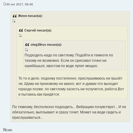
30 окт 2017, 06:46
С
о
о
Женя писал(а):
б
щ
И
е
н
с
Сергей писал(а):
и
т
е
И
о
с
oleg28rus писал(а):
ч
т
н
И
Подходить надо по светлому. Подойти в темноте по
о
и
с
тихому не возможно. Если он срисовал точно не
ч
к
т
ошибёшься, хвостом по воде лупит мощно.
н
ц
о
и
и
ч
к
То то и дело. подхожу постепенно. прислушиваюсь ни грызёт
т
н
ц
ли. Шума ни произвожу ни какого. вот и думаю что выходит
а
и
и
гораздо позже. по светлому засесть ни получется, работа.Вот
т
к
т
и пытаюсь как придётся.
ы
ц
а
и
т
По темному, бесполезно подходить... Вибрацию почувствует... И не
т
ы
обязательно, выплывает и сразу точит. Может на воде сидеть и
а
прислушиваться...
т
ы
Ясно.