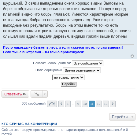
шуршаний. В связи выпадением снега хорошо видны Вылозы на
б
щ
берег и обгрызанные деревья возле этих вылазов. По шуге перед
е
платиной видно что бобры плавают. Имеются характерные мокрые
н
и
пятна выхода бобра на поверхность через лед. Уже вторые
е
выходные без результатно. Бобры на этом вместе точно есть
потомучто начали строить вторую платину выше основной, в ночи я
слышал как вдали падали деревья, видимо гризли выше плотины
Пусто никогда не бывает в лесу, и если кажется пусто, то сам виноват!
Если ты не выстрелил – ты точно промахнулся!
Показать сообщения за:
Поле сортировки
Ответить
308 сообщений
1
…
9
10
11
12
13
Перейти
КТО СЕЙЧАС НА КОНФЕРЕНЦИИ
Сейчас этот форум просматривают: нет зарегистрированных пользователей и 0
гостей