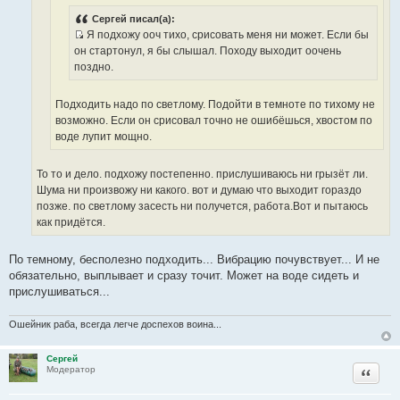
И
о
с
Сергей писал(а):
ч
Я подхожу ооч тихо, срисовать меня ни может. Если бы
т
н
И
он стартонул, я бы слышал. Походу выходит оочень
о
и
с
поздно.
ч
к
т
н
ц
о
и
Подходить надо по светлому. Подойти в темноте по тихому не
и
ч
к
возможно. Если он срисовал точно не ошибёшься, хвостом по
т
н
ц
воде лупит мощно.
а
и
и
т
к
т
ы
То то и дело. подхожу постепенно. прислушиваюсь ни грызёт ли.
ц
а
Шума ни произвожу ни какого. вот и думаю что выходит гораздо
и
т
позже. по светлому засесть ни получется, работа.Вот и пытаюсь
т
ы
как придётся.
а
т
ы
По темному, бесполезно подходить... Вибрацию почувствует... И не
обязательно, выплывает и сразу точит. Может на воде сидеть и
прислушиваться...
Ошейник раба, всегда легче доспехов воина...
Сергей
Цитата
Модератор