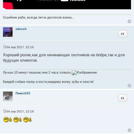
Ошейник раба, всегда легче доспехов воина...
odessit
Цитата
04 апр 2017, 22:16
С
о
Хороший ролик,как для начинающих охотников на бобра,так и для
о
будущих клиентов.
б
щ
е
н
Лучше 10 минут пешком,чем 2 часа толкать.
и
е
Каждой собаке палку и кости,каждому волку зубы и злости!
Павел102
Цитата
04 апр 2017, 22:18
С
о
о
б
щ
е