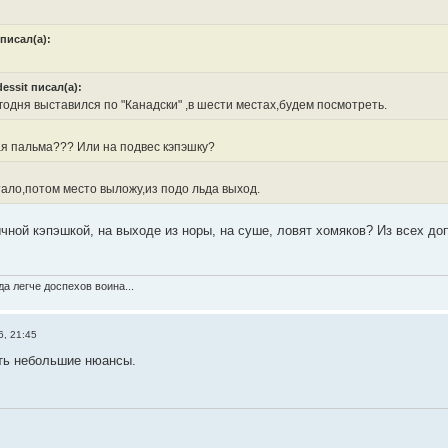
писал(а):
essit писал(а):
одня выставился по "Канадски" ,в шести местах,будем посмотреть.
я пальма??? Или на подвес кэпэшку?
тало,потом место выложу,из подо льда выход.
чной кэпэшкой, на выходе из норы, на суше, ловят хомяков? Из всех до
а легче доспехов воина...
6, 21:45
сть небольшие нюансы.