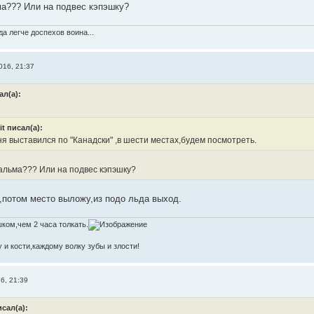
а??? Или на подвес кэпэшку?
а легче доспехов воина...
016, 21:37
ал(а):
it писал(а):
я выставился по "Канадски" ,в шести местах,будем посмотреть.
альма??? Или на подвес кэпэшку?
,потом место выложу,из подо льда выход.
ком,чем 2 часа толкать.
 и кости,каждому волку зубы и злости!
6, 21:39
исал(а):