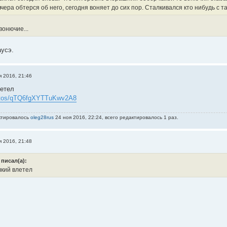
вчера обтерся об него, сегодня воняет до сих пор. Сталкивался кто нибудь с т
вонючие...
аусэ.
я 2016, 21:46
етел
photos/qTQ6fgXYTTuKwv2A8
ктировалось
oleg28rus
24 ноя 2016, 22:24, всего редактировалось 1 раз.
я 2016, 21:48
 писал(а):
кий влетел