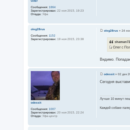
Олег
е
Сообщения:
1864
Зарегистрирован:
22 ноя 2015, 19:23
Откуда:
Уфа
oleg28rus
oleg28rus
»
24 но
С
Сообщения:
1152
о
Зарегистрирован:
19 ноя 2015, 23:38
о
shaman72
б
Олег с По
щ
е
И
н
с
и
Видимо. Попадают
е
т
о
ч
odessit
»
02 дек 2
С
н
о
Сегодня выстави
и
о
б
к
щ
ц
е
н
и
Лучше 10 минут пеш
и
odessit
т
е
Каждой собаке палку
а
Сообщения:
1007
Зарегистрирован:
20 ноя 2015, 22:24
т
Откуда:
Уфа-центр
ы