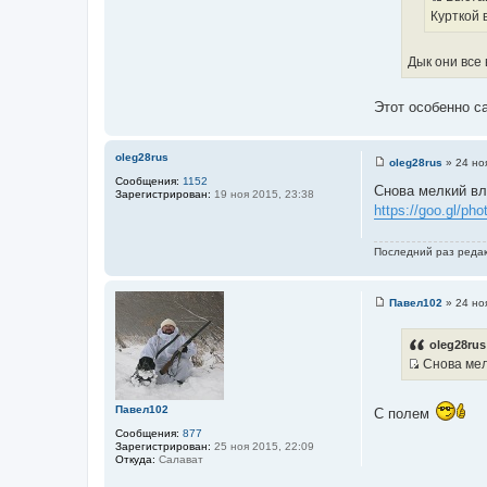
И
Курткой 
о
с
ч
т
н
Дык они все 
о
и
ч
к
Этот особенно с
н
ц
и
и
к
т
oleg28rus
oleg28rus
»
24 но
ц
а
С
Сообщения:
1152
о
и
Снова мелкий вл
т
Зарегистрирован:
19 ноя 2015, 23:38
о
т
https://goo.gl/
ы
б
щ
а
е
т
н
Последний раз реда
и
ы
е
Павел102
»
24 но
С
о
о
oleg28rus
б
Снова мел
щ
И
е
н
с
и
Павел102
С полем
т
е
Сообщения:
877
о
Зарегистрирован:
25 ноя 2015, 22:09
ч
Откуда:
Салават
н