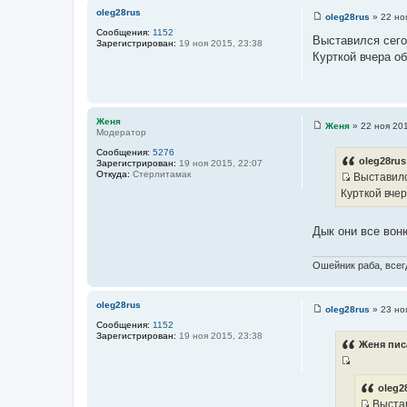
и
oleg28rus
oleg28rus
»
22 но
е
С
Сообщения:
1152
о
Выставился сего
Зарегистрирован:
19 ноя 2015, 23:38
о
Курткой вчера об
б
щ
е
н
и
е
Женя
Женя
»
22 ноя 201
Модератор
С
о
Сообщения:
5276
о
oleg28rus
Зарегистрирован:
19 ноя 2015, 22:07
б
Откуда:
Стерлитамак
Выставился
щ
И
е
Курткой вчер
н
с
и
т
е
Дык они все воню
о
ч
Ошейник раба, всегд
н
и
к
oleg28rus
oleg28rus
»
23 но
С
ц
Сообщения:
1152
о
и
Зарегистрирован:
19 ноя 2015, 23:38
о
Женя пис
б
т
щ
а
И
е
н
т
с
oleg2
и
ы
Выстав
т
е