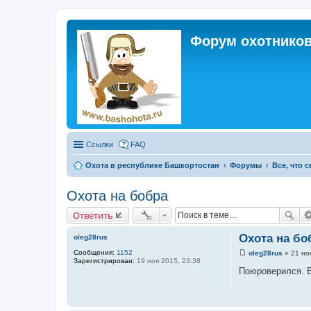
Форум охотников
Ссылки
FAQ
Охота в республике Башкортостан
Форумы
Все, что 
Охота на бобра
Ответить
Охота на бо
oleg28rus
Сообщения:
1152
oleg28rus
»
21 но
С
Зарегистрирован:
19 ноя 2015, 23:38
о
Поюроверился. В
о
б
щ
е
н