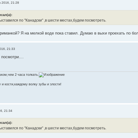
к 2016, 21:28
исал(а):
ставился по "Канадски" ,в шести местах,будем посмотреть.
приманкой? Я на мелкой воде пока ставил. Думаю в выхи проехать по бо
016, 21:33
 посмотри....
ком,чем 2 часа толкать.
 и кости,каждому волку зубы и злости!
6, 21:34
исал(а):
ставился по "Канадски" ,в шести местах,будем посмотреть.