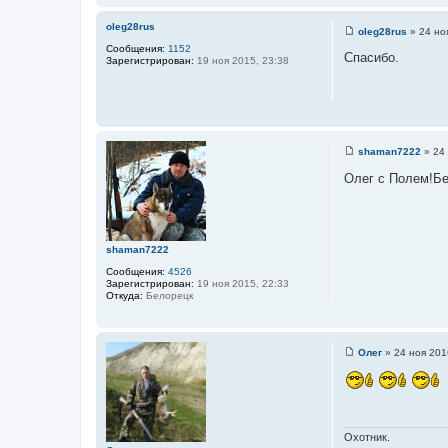
и
к
oleg28rus
oleg28rus
»
24 но
С
ц
Сообщения:
1152
о
Спасибо.
Зарегистрирован:
19 ноя 2015, 23:38
и
о
б
т
щ
а
е
н
т
и
ы
е
shaman7222
»
24
С
о
Олег с Полем!Бе
о
б
щ
е
н
и
shaman7222
е
Сообщения:
4526
Зарегистрирован:
19 ноя 2015, 22:33
Откуда:
Белорецк
Олег
»
24 ноя 201
С
о
о
б
щ
е
н
Охотник.
и