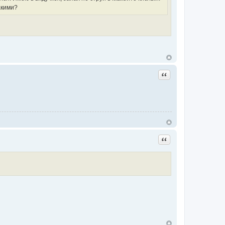
акими?
Цитата
Цитата