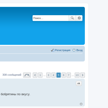
Регистрация
Вход
308 сообщений
1
…
3
4
5
6
7
…
13
Цитата
 бобрятины по вкусу.