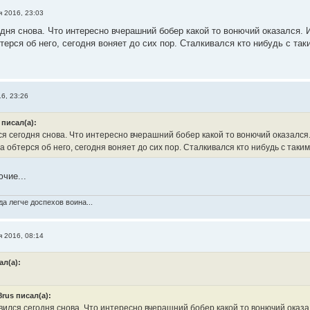
я 2016, 23:03
дня снова. Что интересно вчерашний бобер какой то вонючий оказался. И
терся об него, сегодня воняет до сих пор. Сталкивался кто нибудь с так
6, 23:26
 писал(а):
 сегодня снова. Что интересно вчерашний бобер какой то вонючий оказался. 
а обтерся об него, сегодня воняет до сих пор. Сталкивался кто нибудь с таки
чие...
а легче доспехов воина...
я 2016, 08:14
ал(а):
8rus писал(а):
ился сегодня снова. Что интересно вчерашний бобер какой то вонючий оказалс