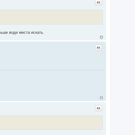
Цитата
льше воде места искать.
Цитата
Цитата