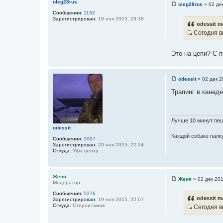
oleg28rus
oleg28rus
»
02 де
С
Сообщения:
1152
о
Зарегистрирован:
19 ноя 2015, 23:38
о
odessit п
б
Сегодня вы
щ
И
е
н
с
и
Это на цепи? С 
т
е
о
ч
odessit
»
02 дек 2
С
н
о
Трапинг в канаде
и
о
б
к
щ
ц
е
н
и
Лучше 10 минут пеш
и
odessit
т
е
Каждой собаке палку
а
Сообщения:
1007
Зарегистрирован:
20 ноя 2015, 22:24
т
Откуда:
Уфа-центр
ы
Женя
Женя
»
02 дек 201
Модератор
С
о
Сообщения:
5276
о
odessit п
Зарегистрирован:
19 ноя 2015, 22:07
б
Откуда:
Стерлитамак
Сегодня вы
щ
И
е
н
с