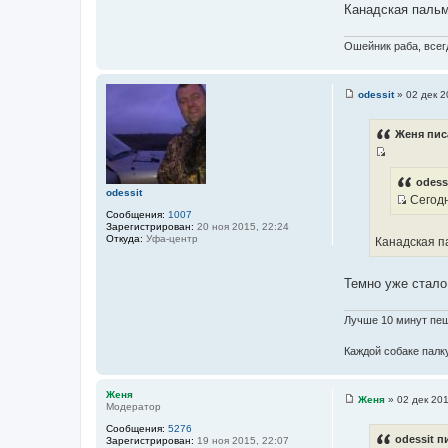
и
Канадская пальм
т
е
о
Ошейник раба, всегд
ч
н
и
odessit
»
02 дек 2
С
к
о
ц
о
Женя пис
б
и
щ
т
И
е
н
а
с
odess
и
odessit
т
Сегодн
т
е
И
ы
Сообщения:
1007
о
Зарегистрирован:
20 ноя 2015, 22:24
с
ч
Откуда:
Уфа-центр
Канадская п
т
н
о
и
Темно уже стало
ч
к
н
ц
и
Лучше 10 минут пеш
и
к
т
Каждой собаке палку
ц
а
и
т
т
Женя
ы
Женя
»
02 дек 201
Модератор
С
а
о
т
Сообщения:
5276
о
odessit п
Зарегистрирован:
19 ноя 2015, 22:07
б
ы