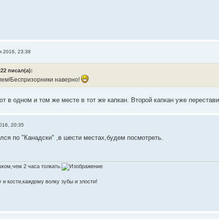
я 2016, 23:38
22 писал(а):
лем!Беспризорники наверно!
 в одном и том же месте в тот же капкан. Второй капкан уже переставил
016, 20:35
лся по "Канадски" ,в шести местах,будем посмотреть.
ком,чем 2 часа толкать.
 и кости,каждому волку зубы и злости!