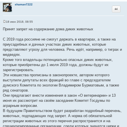
shaman7222
Цитата
18 июн 2018, 08:55
С
о
Принят запрет на содержание дома диких животных
о
б
щ
С 2019 года россияне не смогут держать в квартирах, а также на
е
приусадебных и дачных участках диких животных, которые
н
и
представляют угрозу для человека. Речь идёт, например, о тиграх и
е
медведях.
Кроме того владельцы потенциально опасных диких животных,
которые приобретены до 1 июля 2019 года, должны будут их
зарегистрировать.
Эти новшества прописаны в законопроекте, автором которого
выступили депутаты всех фракций во главе с председателем
думского Комитета по экологии Владимиром Бурматовым, а также
ряд сенаторов.
Они предлагают внести изменения в закон «О ветеринарии» и 13
июня их рассмотрит на своём заседании Комитет Госдумы по
аграрным вопросам.
В будущем Правительством будет разработан подробный перечень,
животных, подпадающих под запрет. А норма об обязательной
регистрации животных из этого перечня распространится и на
специализированные организации, среди которых значатся цирки и