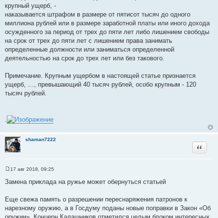
крупный ущерб, -
наказывается штрафом в размере от пятисот тысяч до одного
миллиона рублей или в размере заработной платы или иного дохода
осужденного за период от трех до пяти лет либо лишением свободы
на срок от трех до пяти лет с лишением права занимать
определенные должности или заниматься определенной
деятельностью на срок до трех лет или без такового.
Примечание. Крупным ущербом в настоящей статье признается
ущерб, …, превышающий 40 тысяч рублей, особо крупным - 120
тысяч рублей.
.
shaman7222
Цитата
17 авг 2018, 09:25
С
о
Замена приклада на ружье может обернуться статьей
о
б
щ
Еще свежа память о разрешении переснаряжения патронов к
е
нарезному оружию, а в Госдуму поданы новые поправки в Закон «Об
н
и
оружии». Концерн Калашников отметился целым блоком интересных