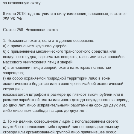
за незаконную охоту.
б
щ
е
8 июля 2018 года вступили в силу изменения, внесенные, в статью
н
и
258 УК РФ.
е
Статья 258. Незаконная охота
1. Незаконная охота, если это деяние совершено:
а) с причинением крупного ущерба;
б) с применением механического транспортного средства или
воздушного судна, взрывчатых веществ, газов или иных способов
массового уничтожения птиц и зверей;
в) в отношении птиц и зверей, охота на которых полностью
запрещена;
г) на особо охраняемой природной территории либо в зоне
экологического бедствия или в зоне чрезвычайной экологической
ситуации, -
наказывается штрафом в размере до пятисот тысяч рублей или в
размере заработной платы или иного дохода осужденного за период
до двух лет, либо исправительными работами на срок до двух лет,
либо лишением свободы на срок до двух лет.
2. То же деяние, совершенное лицом с использованием своего
служебного положения либо группой лиц по предварительному
сговору или организованной группой либо причинившее особо