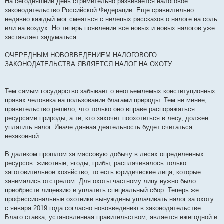
На сегодняшний день стремительно развивается налоговое
е
законодательство Российской Федерации. Еще сравнительно
недавно каждый мог смеяться с нелепых рассказов о налоге на соль
или на воздух. Но теперь появление все новых и новых налогов уже
заставляет задуматься.
ОЧЕРЕДНЫМ НОВОВВЕДЕНИЕМ НАЛОГОВОГО
ЗАКОНОДАТЕЛЬСТВА ЯВЛЯЕТСЯ НАЛОГ НА ОХОТУ.
Тем самым государство забывает о неотъемлемых конституционных
правах человека на пользование благами природы. Тем не менее,
правительство решило, что только оно вправе распоряжаться
ресурсами природы, а те, кто захочет поохотиться в лесу, должен
уплатить налог. Иначе данная деятельность будет считаться
незаконной.
В далеком прошлом за массовую добычу в лесах определенных
ресурсов: животные, ягоды, грибы, расплачивалось только
заготовительное хозяйство, то есть юридические лица, которые
занимались отстрелом. Для охоты частному лицу нужно было
приобрести лицензию и уплатить специальный сбор. Теперь же
профессиональные охотники вынуждены уплачивать налог за охоту
с января 2019 года согласно нововведению в законодательстве.
Благо ставка, установленная правительством, является ежегодной и