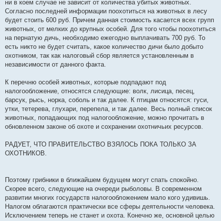
ни в коем случае не зависит от количества убитых животных.
Согласно последней информации поохотиться на животных в лесу
будет стоить 600 руб. Причем данная стоимость касается всех групп
животных, от мелких до крупных особей. Для того чтобы поохотиться
на пернатую дичь, необходимо ежегодно выплачивать 700 руб. То
есть никто не будет считать, какое количество дичи было добыто
охотником, так как налоговый сбор является установленным в
независимости от данного факта.
К перечню особей животных, которые подпадают под
налогообложение, относятся следующие: волк, лисица, песец,
барсук, рысь, норка, соболь и так далее. К птицам относятся: гуси,
утки, тетерева, глухари, перепела, и так далее. Весь полный список
животных, попадающих под налогообложение, можно прочитать в
обновленном законе об охоте и сохранении охотничьих ресурсов.
РАДУЕТ, ЧТО ПРАВИТЕЛЬСТВО ВЗЯЛОСЬ ПОКА ТОЛЬКО ЗА
ОХОТНИКОВ.
Поэтому грибники в ближайшем будущем могут спать спокойно.
Скорее всего, следующие на очереди рыболовы. В современном
развитии многих государств налогообложением мало кого удивишь.
Налогом облагаются практически все сферы деятельности человека.
Исключением теперь не станет и охота. Конечно же, основной целью