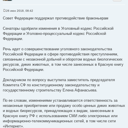
26 июн 2018, 08:42
С
о
Совет Федерации поддержал противодействие браконьерам
о
б
щ
Сенаторы одобрили изменения в Уголовный кодекс Российской
е
Федерации и Уголовно-процессуальный кодекс Российской
н
и
Федерации.
е
Речь идет о совершенствовании уголовного законодательства
Российской Федерации в сфере противодействия преступлениям,
связанным с незаконной добычей и оборотом водных биологических
ресурсов, диких животных, в том числе занесенных в Красную книгу
Российской Федерации.
Докладчиком по вопросу выступила заместитель председателя
Комитета СФ по конституционному законодательству и
государственному строительству Елена Афанасьева.
По ее словам, изменениями устанавливается ответственность за
незаконные приобретение или продажу особо ценных диких животных
и водных биоресурсов, принадлежащих к видам, занесенным в
Красную книгу РФ с использованием СМИ либо электронных или
информационно-телекоммуникационных сетей, в том числе сети
«Интернет».