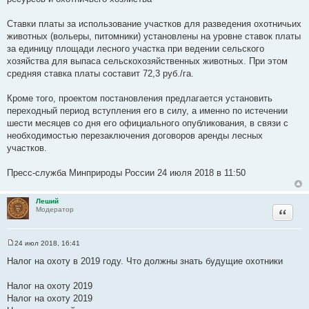
Ставки платы за использование участков для разведения охотничьих
животных (вольеры, питомники) установлены на уровне ставок платы
за единицу площади лесного участка при ведении сельского
хозяйства для выпаса сельскохозяйственных животных. При этом
средняя ставка платы составит 72,3 руб./га.
Кроме того, проектом постановления предлагается установить
переходный период вступления его в силу, а именно по истечении
шести месяцев со дня его официального опубликования, в связи с
необходимостью перезаключения договоров аренды лесных
участков.
Пресс-служба Минприроды России 24 июля 2018 в 11:50
Леший
Цитата
Модератор
24 июл 2018, 16:41
С
о
Налог на охоту в 2019 году. Что должны знать будущие охотники
о
б
щ
Налог на охоту 2019
е
Налог на охоту 2019
н
и