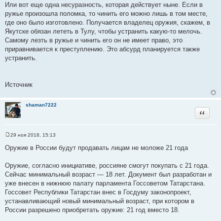
Или вот еще одна несуразность, которая действует ныне. Если в
ружье произошла поломка, то чинить его можно лишь в том месте,
где оно было изготовлено. Получается владелец оружия, скажем, в
Якутске обязан лететь в Тулу, чтобы устранить какую-то мелочь.
Самому лезть в ружье и чинить его он не имеет право, это
приравнивается к преступлению. Это абсурд планируется также
устранить.
Источник
shaman7222
Цитата
29 ноя 2018, 15:13
С
о
Оружие в России будут продавать лицам не моложе 21 года
о
б
щ
Оружие, согласно инициативе, россияне смогут покупать с 21 года.
е
Сейчас минимальный возраст — 18 лет. Документ был разработан и
н
и
уже внесен в нижнюю палату парламента Госсоветом Татарстана.
е
Госсовет Республики Татарстан внес в Госдуму законопроект,
устанавливающий новый минимальный возраст, при котором в
России разрешено приобретать оружие: 21 год вместо 18.