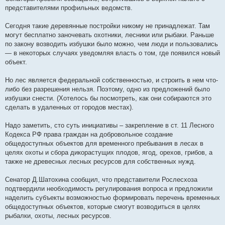
е
представителями профильных ведомств.
Сегодня такие деревянные постройки никому не принадлежат. Там
могут бесплатно заночевать охотники, лесники или рыбаки. Раньше
по закону возводить избушки было можно, чем люди и пользовались
— в некоторых случаях уведомляя власть о том, где появился новый
объект.
Но лес является федеральной собственностью, и строить в нем что-
либо без разрешения нельзя. Поэтому, одно из предложений было
избушки снести. (Хотелось бы посмотреть, как они собираются это
сделать в удаленных от городов местах).
Надо заметить, сто суть инициативы – закрепление в ст. 11 Лесного
Кодекса РФ права граждан на добровольное создание
общедоступных объектов для временного пребывания в лесах в
целях охоты и сбора дикорастущих плодов, ягод, орехов, грибов, а
также не древесных лесных ресурсов для собственных нужд.
Сенатор Д.Шатохина сообщил, что представители Рослесхоза
подтвердили необходимость регулирования вопроса и предложили
наделить субъекты возможностью формировать перечень временных
общедоступных объектов, которые смогут возводиться в целях
рыбалки, охоты, лесных ресурсов.