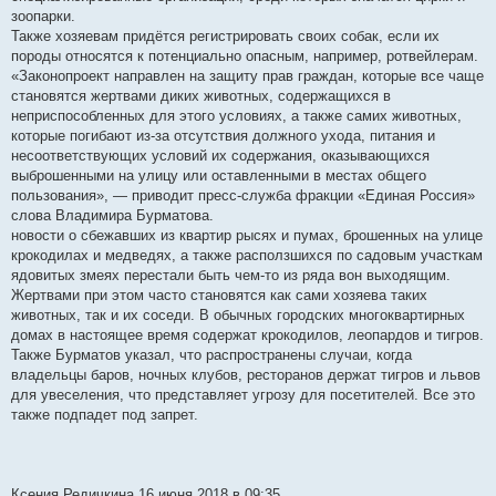
зоопарки.
Также хозяевам придётся регистрировать своих собак, если их
породы относятся к потенциально опасным, например, ротвейлерам.
«Законопроект направлен на защиту прав граждан, которые все чаще
становятся жертвами диких животных, содержащихся в
неприспособленных для этого условиях, а также самих животных,
которые погибают из-за отсутствия должного ухода, питания и
несоответствующих условий их содержания, оказывающихся
выброшенными на улицу или оставленными в местах общего
пользования», — приводит пресс-служба фракции «Единая Россия»
слова Владимира Бурматова.
новости о сбежавших из квартир рысях и пумах, брошенных на улице
крокодилах и медведях, а также расползшихся по садовым участкам
ядовитых змеях перестали быть чем-то из ряда вон выходящим.
Жертвами при этом часто становятся как сами хозяева таких
животных, так и их соседи. В обычных городских многоквартирных
домах в настоящее время содержат крокодилов, леопардов и тигров.
Также Бурматов указал, что распространены случаи, когда
владельцы баров, ночных клубов, ресторанов держат тигров и львов
для увеселения, что представляет угрозу для посетителей. Все это
также подпадет под запрет.
Ксения Редичкина 16 июня 2018 в 09:35