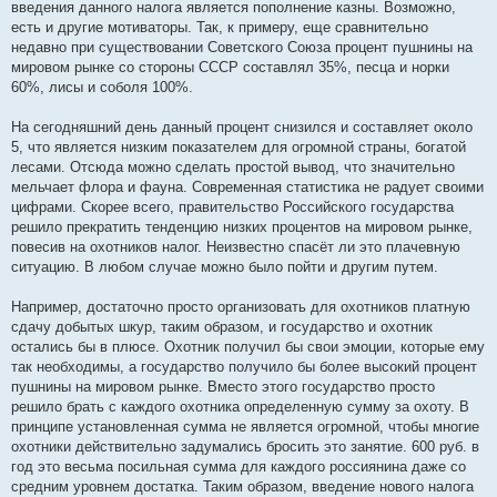
введения данного налога является пополнение казны. Возможно,
есть и другие мотиваторы. Так, к примеру, еще сравнительно
недавно при существовании Советского Союза процент пушнины на
мировом рынке со стороны СССР составлял 35%, песца и норки
60%, лисы и соболя 100%.
На сегодняшний день данный процент снизился и составляет около
5, что является низким показателем для огромной страны, богатой
лесами. Отсюда можно сделать простой вывод, что значительно
мельчает флора и фауна. Современная статистика не радует своими
цифрами. Скорее всего, правительство Российского государства
решило прекратить тенденцию низких процентов на мировом рынке,
повесив на охотников налог. Неизвестно спасёт ли это плачевную
ситуацию. В любом случае можно было пойти и другим путем.
Например, достаточно просто организовать для охотников платную
сдачу добытых шкур, таким образом, и государство и охотник
остались бы в плюсе. Охотник получил бы свои эмоции, которые ему
так необходимы, а государство получило бы более высокий процент
пушнины на мировом рынке. Вместо этого государство просто
решило брать с каждого охотника определенную сумму за охоту. В
принципе установленная сумма не является огромной, чтобы многие
охотники действительно задумались бросить это занятие. 600 руб. в
год это весьма посильная сумма для каждого россиянина даже со
средним уровнем достатка. Таким образом, введение нового налога