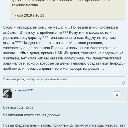
договорились подготовить законодательное предложение в
течение месяца.
4 июля 2018 в 10:23
Стояли избушки, ни кому не мешали... Ночевали в них охотники и
рыбаки... В чем суть проблемы то??? Кому и что мешало, или
угрожало государству??? Типа хозяева, а вам быдлу не хер там
делать??? Пиздец какое, стратегически важное решение,
способствующее развитию России, и повышению благосостояния
народа... Уйма денег, причем НАШИХ денег, тратится на содержание
и оклады, нет слов как бы назвать культурнее, тех представителей
рода человеческого, которые за деньги народа, создает ему (народу)
проблемы, и потом за деньги того же народа, их решает...
Ошейник раба, всегда легче доспехов воина...
shaman7222
Цитата
08 июл 2018, 15:01
С
о
Незаконная охота станет дороже
о
б
щ
Новый федеральный закон, принятый 27 июня этого года, ужесточает
е