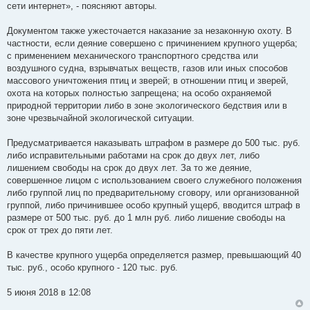
сети интернет», - поясняют авторы.
Документом также ужесточается наказание за незаконную охоту. В
частности, если деяние совершено с причинением крупного ущерба;
с применением механического транспортного средства или
воздушного судна, взрывчатых веществ, газов или иных способов
массового уничтожения птиц и зверей; в отношении птиц и зверей,
охота на которых полностью запрещена; на особо охраняемой
природной территории либо в зоне экологического бедствия или в
зоне чрезвычайной экологической ситуации.
Предусматривается наказывать штрафом в размере до 500 тыс. руб.
либо исправительными работами на срок до двух лет, либо
лишением свободы на срок до двух лет. За то же деяние,
совершенное лицом с использованием своего служебного положения
либо группой лиц по предварительному сговору, или организованной
группой, либо причинившее особо крупный ущерб, вводится штраф в
размере от 500 тыс. руб. до 1 млн руб. либо лишение свободы на
срок от трех до пяти лет.
В качестве крупного ущерба определяется размер, превышающий 40
тыс. руб., особо крупного - 120 тыс. руб.
5 июня 2018 в 12:08