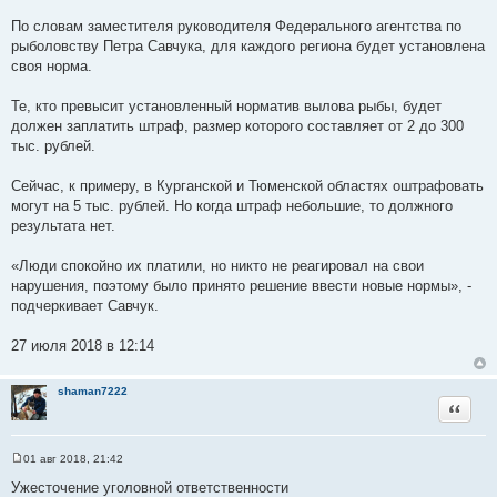
По словам заместителя руководителя Федерального агентства по
рыболовству Петра Савчука, для каждого региона будет установлена
своя норма.
Те, кто превысит установленный норматив вылова рыбы, будет
должен заплатить штраф, размер которого составляет от 2 до 300
тыс. рублей.
Сейчас, к примеру, в Курганской и Тюменской областях оштрафовать
могут на 5 тыс. рублей. Но когда штраф небольшие, то должного
результата нет.
«Люди спокойно их платили, но никто не реагировал на свои
нарушения, поэтому было принято решение ввести новые нормы», -
подчеркивает Савчук.
27 июля 2018 в 12:14
shaman7222
Цитата
01 авг 2018, 21:42
С
о
Ужесточение уголовной ответственности
о