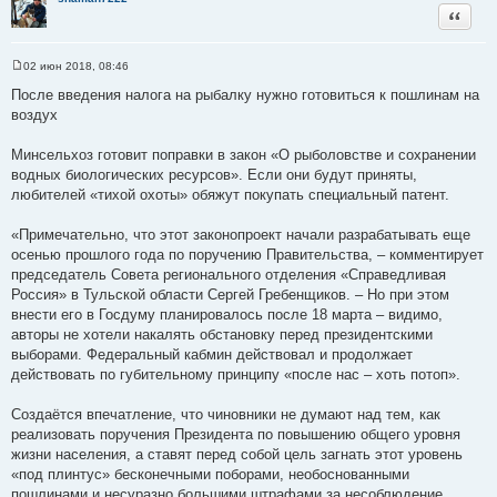
Цитата
02 июн 2018, 08:46
С
о
После введения налога на рыбалку нужно готовиться к пошлинам на
о
воздух
б
щ
е
Минсельхоз готовит поправки в закон «О рыболовстве и сохранении
н
и
водных биологических ресурсов». Если они будут приняты,
е
любителей «тихой охоты» обяжут покупать специальный патент.
«Примечательно, что этот законопроект начали разрабатывать еще
осенью прошлого года по поручению Правительства, – комментирует
председатель Совета регионального отделения «Справедливая
Россия» в Тульской области Сергей Гребенщиков. – Но при этом
внести его в Госдуму планировалось после 18 марта – видимо,
авторы не хотели накалять обстановку перед президентскими
выборами. Федеральный кабмин действовал и продолжает
действовать по губительному принципу «после нас – хоть потоп».
Создаётся впечатление, что чиновники не думают над тем, как
реализовать поручения Президента по повышению общего уровня
жизни населения, а ставят перед собой цель загнать этот уровень
«под плинтус» бесконечными поборами, необоснованными
пошлинами и несуразно большими штрафами за несоблюдение