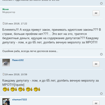
Женя
Цитата
Модератор
18 июн 2018, 17:22
С
о
Бляяяять!!! А когда примут закон, принимать идиотские законы??? В
о
стране, больше проблем нет???... Это вот на это, тратятся
б
щ
бюджетные деньги, идущие на содержание депутатов??? Каждому
е
депутату - лом, и до 65 лет, долбить вечную мерзлоту за МРОТ!!!
н
и
е
Ошейник раба, всегда легче доспехов воина...
Павел102
Цитата
19 июн 2018, 10:59
С
о
Каждому депутату - лом, и до 65 лет, долбить вечную мерзлоту за
о
МРОТ!!![/quote]
б
щ
е
н
и
е
shaman7222
Цитата