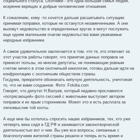
социального статуса. Охотники - это одна большая семья людей,
искренне верящих в добрые человеческие отношения.
К сожалению, кому -то хочется дальше расшатывать ситуацию
принимая поправки, которые не останутся незамеченными. А они
вызовут недовольство в определенных кругах и могут послужить
еще одним маленьким очагом недовольства вами уважаемые
народные избранники.
А самое удивительное заключается в том, что те, кто отвечает за
этот участок работы говорят, что принятие данных поправок не
принесет пользы, но многие депутаты, не понимающие ровным
счетом ничего в этом охотничьей кинологии, готовы дальше идти на
конфронтацию с охотничьим обществом страны.
Госдума, прекратите обозначать кипучую деятельность, уничтожая
то, что не вами созданное. Фото: Fotolia.com
Говорят, что депутат Н.Валуев, который недавно прославился
«потрясающей» фото сессией с животными выступает автором
поправок и их ярым сторонником. Может это и есть расплата за
легкомыслие той охоты.
А еще мне бы хотелось спросить наших избранников, тех, кто уже
четверть века сидя в ГД РФ и занимаются законотворческой
деятельностью вот о чем. Вы уже все вопросы, связанные с
благополучием жителей страны решили и теперь есть время и