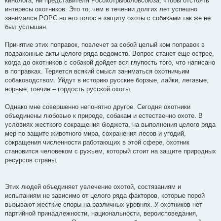
кинолога, ни представителя Росохотрыболовсоюза, чтобы отстоять
интересы охотников. Это то, чем в течении долгих лет успешно
занимался РОРС но его голос в защиту охоты с собаками так же не
был услышан.
Принятие этих поправок, повлечет за собой целый ком поправок в
подзаконные акты целого ряда ведомств. Вопрос станет еще острее,
когда до охотников с собакой дойдет вся глупость того, что написано
в поправках. Теряется всякий смысл заниматься охотничьим
собаководством. Уйдут в историю русские борзые, лайки, легавые,
норные, гончие – гордость русской охоты.
Однако мне совершенно непонятно другое. Сегодня охотники
объединены любовью к природе, собакам и естественно охоте. В
условиях жесткого сокращения бюджета, на выполнения целого ряда
мер по защите животного мира, сохранения лесов и угодий,
сокращения численности работающих в этой сфере, охотник
становится человеком с ружьем, который стоит на защите природных
ресурсов страны.
Этих людей объединяет увлечение охотой, состязаниям и
испытаниям не зависимо от целого ряда факторов, которые порой
вызывают жесткие споры на различных уровнях. У охотников нет
партийной принадлежности, национальности, вероисповедания,