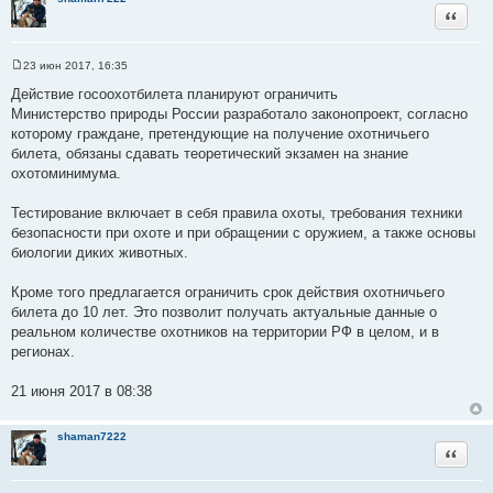
Цитата
23 июн 2017, 16:35
С
о
Действие госоохотбилета планируют ограничить
о
Министерство природы России разработало законопроект, согласно
б
щ
которому граждане, претендующие на получение охотничьего
е
билета, обязаны сдавать теоретический экзамен на знание
н
и
охотоминимума.
е
Тестирование включает в себя правила охоты, требования техники
безопасности при охоте и при обращении с оружием, а также основы
биологии диких животных.
Кроме того предлагается ограничить срок действия охотничьего
билета до 10 лет. Это позволит получать актуальные данные о
реальном количестве охотников на территории РФ в целом, и в
регионах.
21 июня 2017 в 08:38
shaman7222
Цитата