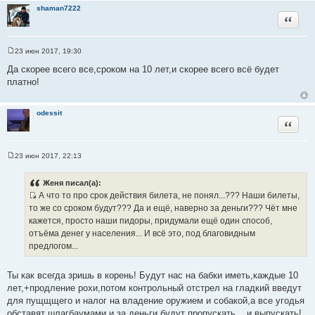
shaman7222
Цитата
23 июн 2017, 19:30
С
о
Да скорее всего все,сроком на 10 лет,и скорее всего всё будет
о
платно!
б
щ
е
н
odessit
и
Цитата
е
23 июн 2017, 22:13
С
о
о
Женя писал(а):
б
А что то про срок действия билета, не понял...??? Наши билеты,
щ
И
е
то же со сроком будут??? Да и ещё, наверно за деньги??? Чёт мне
н
с
кажется, просто наши пидоры, придумали ещё один способ,
и
т
е
отъёма денег у населения... И всё это, под благовидным
о
предлогом...
ч
н
Ты как всегда зришь в корень! Будут нас на бабки иметь,каждые 10
и
лет,+продление рохи,потом контрольный отстрел на гладкий введут
к
для пущщщего и налог на владение оружием и собакой,а все угодья
ц
обставят шлагбаумами и за деньги будут пропускать....и выпускать!