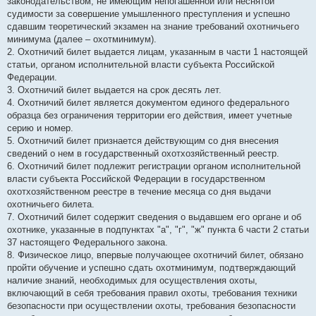
законодательством, не имеющим непогашенной или неснятой
судимости за совершение умышленного преступления и успешно
сдавшим теоретический экзамен на знание требований охотничьего
минимума (далее – охотминимум).
2. Охотничий билет выдается лицам, указанным в части 1 настоящей
статьи, органом исполнительной власти субъекта Российской
Федерации.
3. Охотничий билет выдается на срок десять лет.
4. Охотничий билет является документом единого федерального
образца без ограничения территории его действия, имеет учетные
серию и номер.
5. Охотничий билет признается действующим со дня внесения
сведений о нем в государственный охотхозяйственный реестр.
6. Охотничий билет подлежит регистрации органом исполнительной
власти субъекта Российской Федерации в государственном
охотхозяйственном реестре в течение месяца со дня выдачи
охотничьего билета.
7. Охотничий билет содержит сведения о выдавшем его органе и об
охотнике, указанные в подпунктах "а", "г", "ж" пункта 6 части 2 статьи
37 настоящего Федерального закона.
8. Физическое лицо, впервые получающее охотничий билет, обязано
пройти обучение и успешно сдать охотминимум, подтверждающий
наличие знаний, необходимых для осуществления охоты,
включающий в себя требования правил охоты, требования техники
безопасности при осуществлении охоты, требования безопасности