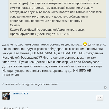
аппаратуры). В процессе осмотра вас могут попросить открыть
сумку и показать предмет, вызывающий сомнение. А если у
сотрудников службы безопасности полета или таможни появятся
основания, они могут провести досмотр с соблюдением
определенной процедуры и в присутствии понятых.
Ссылки
Кодекс Российской Федерации об Административных
Правонарушениях (КоАП РФ) от 30.12.2001
Да мне по хер, чем отличается осмотр от досмотра...
Если все их
постановления, идут в разрез с Федеральным законом - пошли они
на хуй. Кто может ДОСМАТРИВАТЬ, и ОСМАТРИВАТЬ гражданина
Российской Федерации??? Что то сильно сомневаюсь, что там
числится - Пупкин общественный инспектор, из села Козолупова...
До хуя желающих становится, залезть в мой карман и в мои вещи...
Не один упырь, из любого министерства, туда, НИЧЕГО НЕ
ПОЛОЖИЛ.
Ошейник раба, всегда легче доспехов воина...
shaman7222
Цитата
01 июл 2017, 12:15