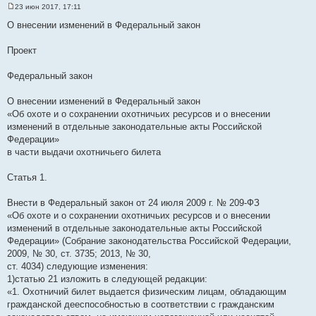
23 июн 2017, 17:11
С
о
О внесении изменений в Федеральный закон
о
б
щ
Проект
е
н
и
Федеральный закон
е
‎О внесении изменений в Федеральный закон
‎«Об охоте и о сохранении охотничьих ресурсов и о внесении
изменений в отдельные законодательные акты Российской
Федерации»
в части выдачи охотничьего билета
Статья 1.
Внести в Федеральный закон от 24 июля 2009 г. № 209-ФЗ
‎«Об охоте и о сохранении охотничьих ресурсов и о внесении
изменений в отдельные законодательные акты Российской
Федерации» (Собрание законодательства Российской Федерации,
2009, № 30, ст. 3735; 2013, № 30,
‎ст. 4034) следующие изменения:
1)статью 21 изложить в следующей редакции:
«1. Охотничий билет выдается физическим лицам, обладающим
гражданской дееспособностью в соответствии с гражданским