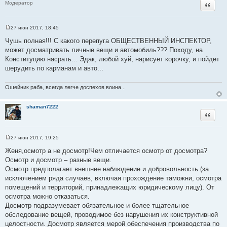
Цитата
Модератор
27 июн 2017, 18:45
С
о
Чушь полная!!! С какого перепуга ОБЩЕСТВЕННЫЙ ИНСПЕКТОР,
о
может досматривать личные вещи и автомобиль??? Походу, на
б
щ
Конституцию насрать... Эдак, любой хуй, нарисует корочку, и пойдет
е
шерудить по карманам и авто...
н
и
е
Ошейник раба, всегда легче доспехов воина...
shaman7222
Цитата
27 июн 2017, 19:25
С
о
Женя,осмотр а не досмотр!Чем отличается осмотр от досмотра?
о
Осмотр и досмотр – разные вещи.
б
щ
Осмотр предполагает внешнее наблюдение и добровольность (за
е
исключением ряда случаев, включая прохождение таможни, осмотра
н
и
помещений и территорий, принадлежащих юридическому лицу). От
е
осмотра можно отказаться.
Досмотр подразумевает обязательное и более тщательное
обследование вещей, проводимое без нарушения их конструктивной
целостности. Досмотр является мерой обеспечения производства по