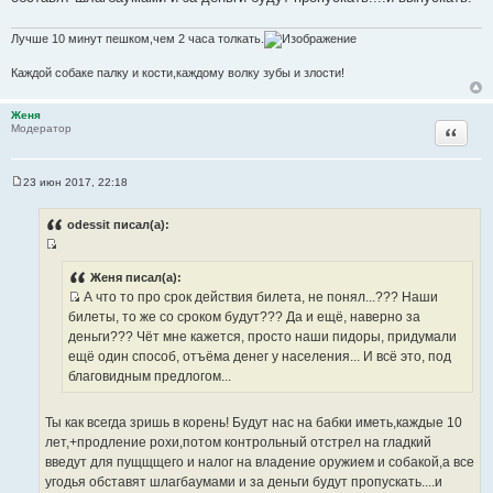
и
т
Лучше 10 минут пешком,чем 2 часа толкать.
а
т
Каждой собаке палку и кости,каждому волку зубы и злости!
ы
Женя
Цитата
Модератор
23 июн 2017, 22:18
С
о
о
odessit писал(а):
б
щ
И
е
н
с
Женя писал(а):
и
А что то про срок действия билета, не понял...??? Наши
т
е
И
билеты, то же со сроком будут??? Да и ещё, наверно за
о
с
деньги??? Чёт мне кажется, просто наши пидоры, придумали
ч
т
ещё один способ, отъёма денег у населения... И всё это, под
н
о
благовидным предлогом...
и
ч
к
н
ц
Ты как всегда зришь в корень! Будут нас на бабки иметь,каждые 10
и
и
лет,+продление рохи,потом контрольный отстрел на гладкий
к
т
введут для пущщщего и налог на владение оружием и собакой,а все
ц
а
угодья обставят шлагбаумами и за деньги будут пропускать....и
и