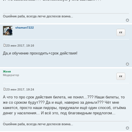
о
б
щ
е
н
Ошейник раба, всегда легче доспехов воина...
и
е
shaman7222
Цитата
23 июн 2017, 19:16
С
о
Да,и обучение проходить+срок действия!
о
б
щ
е
н
Женя
и
Цитата
Модератор
е
23 июн 2017, 19:24
С
о
А что то про срок действия билета, не понял...??? Наши билеты, то
о
же со сроком будут??? Да и ещё, наверно за деньги??? Чёт мне
б
щ
кажется, просто наши пидоры, придумали ещё один способ, отъёма
е
денег у населения... И всё это, под благовидным предлогом...
н
и
е
Ошейник раба, всегда легче доспехов воина...