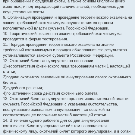
при обращении с орудиями охоты, а также основы биологии диких
животных, и подтверждающий наличие знаний, необходимых для
осуществления охоты.
9. Организация проведения и проведение теоретического экзамена на
знание требований охотминимума осуществляется органом
исполнительной власти субъекта Российской Федерации.
10. Теоретический экзамен на знание требований охотминимума
проводится в форме тестирования.
11. Порядок проведения теоретического экзамена на знание
требований охотминимума и порядок обжалования его результатов
устанавливаются законом субъекта Российской Федерации.
12. Охотничий билет аннулируется на основании:
1)несоответствия физического лица требованиям части 1 настоящей
статьи;
2)подачи охотником заявления об аннулировании своего охотничьего
билета;
3)судебного решения;
4)по истечении срока действия охотничьего билета.
13. Охотничий билет аннулируется органом исполнительной власти
субъекта Российской Федерации с указанием обстоятельства,
послужившего основанием аннулирования, со ссылкой на
соответствующее положение части 8 настоящей статьи.
14. В течение одного рабочего дня со дня аннулирования
охотничьего билета уведомление об этом направляется
физическому лицу, охотничий билет которого аннулирован, и в орган