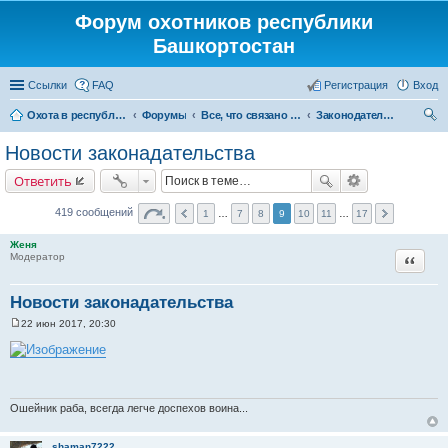
Форум охотников республики
Башкортостан
Ссылки
FAQ
Регистрация
Вход
Охота в республике Башкортостан
Форумы
Все, что связано с охотой
Законодательство
ои
Новости законадательства
ск
Ответить
419 сообщений
1
…
7
8
9
10
11
…
17
Женя
Цитата
Модератор
Новости законадательства
22 июн 2017, 20:30
С
о
о
б
щ
е
н
Ошейник раба, всегда легче доспехов воина...
и
е
shaman7222