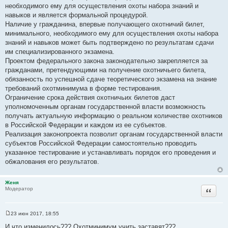
необходимого ему для осуществления охоты набора знаний и
навыков и является формальной процедурой.
Наличие у гражданина, впервые получающего охотничий билет,
минимального, необходимого ему для осуществления охоты набора
знаний и навыков может быть подтверждено по результатам сдачи
им специализированного экзамена.
Проектом федерального закона законодательно закрепляется за
гражданами, претендующими на получение охотничьего билета,
обязанность по успешной сдаче теоретического экзамена на знание
требований охотминимума в форме тестирования.
Ограничение срока действия охотничьих билетов даст
уполномоченным органам государственной власти возможность
получать актуальную информацию о реальном количестве охотников
в Российской Федерации и каждом из ее субъектов.
Реализация законопроекта позволит органам государственной власти
субъектов Российской Федерации самостоятельно проводить
указанное тестирование и устанавливать порядок его проведения и
обжалования его результатов.
Женя
Цитата
Модератор
23 июн 2017, 18:55
С
о
И что изменилось??? Охотминимум учить заставят???