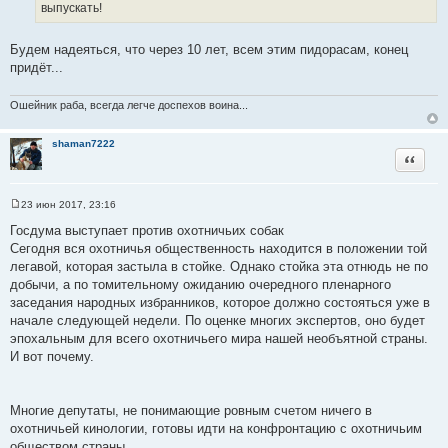
т
выпускать!
т
ы
а
Будем надеяться, что через 10 лет, всем этим пидорасам, конец
т
придёт...
ы
Ошейник раба, всегда легче доспехов воина...
shaman7222
Цитата
23 июн 2017, 23:16
С
о
Госдума выступает против охотничьих собак
о
Сегодня вся охотничья общественность находится в положении той
б
щ
легавой, которая застыла в стойке. Однако стойка эта отнюдь не по
е
добычи, а по томительному ожиданию очередного пленарного
н
и
заседания народных избранников, которое должно состояться уже в
е
начале следующей недели. По оценке многих экспертов, оно будет
эпохальным для всего охотничьего мира нашей необъятной страны.
И вот почему.
Многие депутаты, не понимающие ровным счетом ничего в
охотничьей кинологии, готовы идти на конфронтацию с охотничьим
обществом страны.