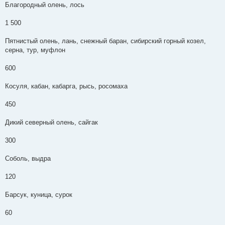
Благородный олень, лось
1 500
Пятнистый олень, лань, снежный баран, сибирский горный козел,
серна, тур, муфлон
600
Косуля, кабан, кабарга, рысь, росомаха
450
Дикий северный олень, сайгак
300
Соболь, выдра
120
Барсук, куница, сурок
60