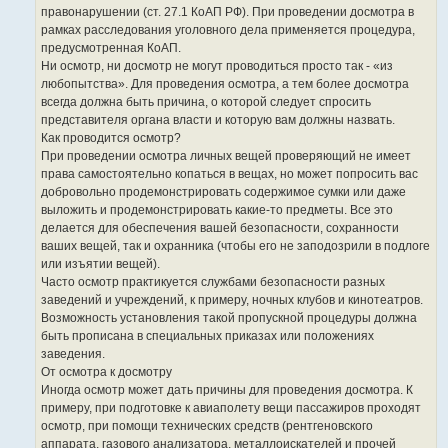
и
правонарушении (ст. 27.1 КоАП РФ). При проведении досмотра в
т
рамках расследования уголовного дела применяется процедура,
а
предусмотренная КоАП.
т
Ни осмотр, ни досмотр не могут проводиться просто так - «из
ы
любопытства». Для проведения осмотра, а тем более досмотра
всегда должна быть причина, о которой следует спросить
представителя органа власти и которую вам должны назвать.
Как проводится осмотр?
При проведении осмотра личных вещей проверяющий не имеет
права самостоятельно копаться в вещах, но может попросить вас
добровольно продемонстрировать содержимое сумки или даже
выложить и продемонстрировать какие-то предметы. Все это
делается для обеспечения вашей безопасности, сохранности
ваших вещей, так и охранника (чтобы его не заподозрили в подлоге
или изъятии вещей).
Часто осмотр практикуется службами безопасности разных
заведений и учреждений, к примеру, ночных клубов и кинотеатров.
Возможность установления такой пропускной процедуры должна
быть прописана в специальных приказах или положениях
заведения.
От осмотра к досмотру
Иногда осмотр может дать причины для проведения досмотра. К
примеру, при подготовке к авиаполету вещи пассажиров проходят
осмотр, при помощи технических средств (рентгеновского
аппарата, газового анализатора, металлоискателей и прочей