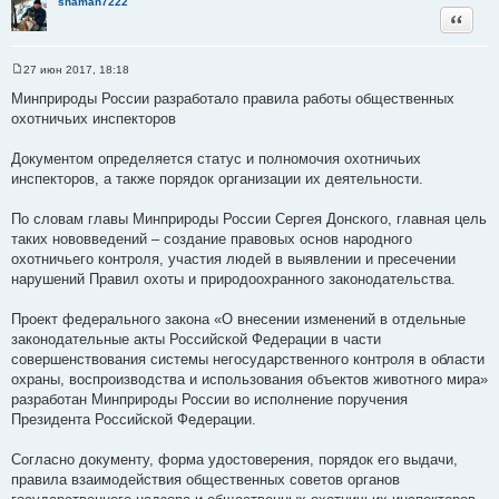
shaman7222
т
Цитата
ы
27 июн 2017, 18:18
С
о
Минприроды России разработало правила работы общественных
о
охотничьих инспекторов
б
щ
е
Документом определяется статус и полномочия охотничьих
н
и
инспекторов, а также порядок организации их деятельности.
е
По словам главы Минприроды России Сергея Донского, главная цель
таких нововведений – создание правовых основ народного
охотничьего контроля, участия людей в выявлении и пресечении
нарушений Правил охоты и природоохранного законодательства.
Проект федерального закона «О внесении изменений в отдельные
законодательные акты Российской Федерации в части
совершенствования системы негосударственного контроля в области
охраны, воспроизводства и использования объектов животного мира»
разработан Минприроды России во исполнение поручения
Президента Российской Федерации.
Согласно документу, форма удостоверения, порядок его выдачи,
правила взаимодействия общественных советов органов