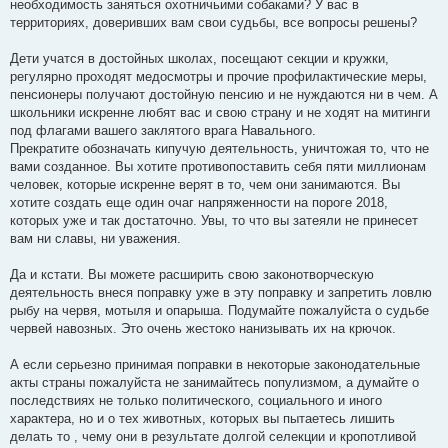
необходимость заняться охотничьими собаками? У вас в
территориях, доверивших вам свои судьбы, все вопросы решены?
Дети учатся в достойных школах, посещают секции и кружки,
регулярно проходят медосмотры и прочие профилактические меры,
пенсионеры получают достойную пенсию и не нуждаются ни в чем. А
школьники искренне любят вас и свою страну и не ходят на митинги
под флагами вашего заклятого врага Навального.
Прекратите обозначать кипучую деятельность, уничтожая то, что не
вами созданное. Вы хотите противопоставить себя пяти миллионам
человек, которые искренне верят в то, чем они занимаются. Вы
хотите создать еще один очаг напряженности на пороге 2018,
которых уже и так достаточно. Увы, то что вы затеяли не принесет
вам ни славы, ни уважения.
Да и кстати. Вы можете расширить свою законотворческую
деятельность внеся поправку уже в эту поправку и запретить ловлю
рыбу на червя, мотыля и опарыша. Подумайте пожалуйста о судьбе
червей навозных. Это очень жестоко нанизывать их на крючок.
А если серьезно принимая поправки в некоторые законодательные
акты страны пожалуйста не занимайтесь популизмом, а думайте о
последствиях не только политического, социального и иного
характера, но и о тех животных, которых вы пытаетесь лишить
делать то , чему они в результате долгой селекции и кропотливой