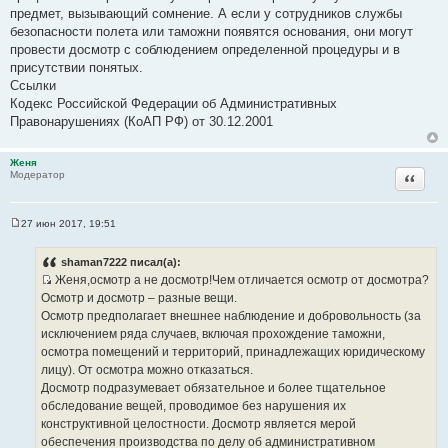
предмет, вызывающий сомнение. А если у сотрудников службы
безопасности полета или таможни появятся основания, они могут
провести досмотр с соблюдением определенной процедуры и в
присутствии понятых.
Ссылки
Кодекс Российской Федерации об Административных
Правонарушениях (КоАП РФ) от 30.12.2001
Женя
Цитата
Модератор
27 июн 2017, 19:51
С
о
о
shaman7222 писал(а):
б
Женя,осмотр а не досмотр!Чем отличается осмотр от досмотра?
щ
И
е
Осмотр и досмотр – разные вещи.
н
с
Осмотр предполагает внешнее наблюдение и добровольность (за
и
т
е
исключением ряда случаев, включая прохождение таможни,
о
осмотра помещений и территорий, принадлежащих юридическому
ч
лицу). От осмотра можно отказаться.
н
Досмотр подразумевает обязательное и более тщательное
и
обследование вещей, проводимое без нарушения их
к
конструктивной целостности. Досмотр является мерой
ц
обеспечения производства по делу об административном