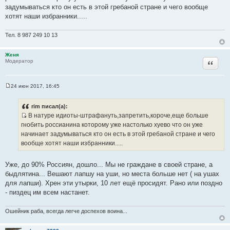
щ
задумываться кто он есть в этой гребаной стране и чего вообще
е
хотят наши избранники.....
н
и
е
Тел. 8 987 249 10 13
Женя
Цитата
Модератор
24 июн 2017, 16:45
С
о
о
rim писал(а):
б
В натуре идиоты-штрафануть,запретить,короче,еще больше
щ
И
е
гнобить россианина которому уже настолько хуево что он уже
н
с
начинает задумываться кто он есть в этой гребаной стране и чего
и
т
е
вообще хотят наши избранники.....
о
ч
Уже, до 90% Россиян, дошло... Мы не граждане в своей стране, а
н
быдлятина... Вешают лапшу на уши, но места больше нет ( на ушах
и
для лапши). Хрен эти утырки, 10 лет ещё просидят. Рано или поздно
к
- пиздец им всем настанет.
ц
и
Ошейник раба, всегда легче доспехов воина...
т
а