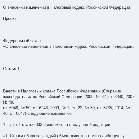
С
о
О внесении изменений в Налоговый кодекс Российской Федерации
о
б
щ
Проект
е
н
и
е
Федеральный закон
‎«О внесении изменений в Налоговый кодекс Российской Федерации»
Статья 1.
Внести в Налоговый кодекс Российской Федерации (Собрание
законодательства Российской Федерации, 2000, № 32, ст. 3340; 2007,
№ 49,
‎ст. 6046, № 50, ст. 6246; 2009, № 1, ст. 22, № 30, ст. 3735; 2014, №
48, ст. 6647) следующие изменения:
1.Пункт 1 статьи 333.3 изложить в следующей редакции:
«1. Ставки сбора за каждый объект животного мира либо группу