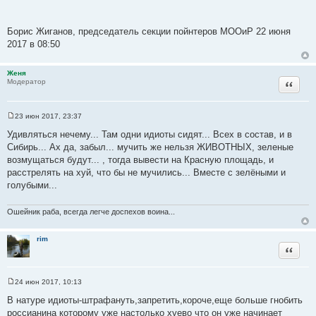
Борис Жиганов, председатель секции пойнтеров МООиР 22 июня
2017 в 08:50
Женя
Цитата
Модератор
23 июн 2017, 23:37
С
о
Удивляться нечему... Там одни идиоты сидят... Всех в состав, и в
о
Сибирь... Ах да, забыл... мучить же нельзя ЖИВОТНЫХ, зеленые
б
щ
возмущаться будут... , тогда вывести на Красную площадь, и
е
расстрелять на хуй, что бы не мучились... Вместе с зелёными и
н
и
голубыми...
е
Ошейник раба, всегда легче доспехов воина...
rim
Цитата
24 июн 2017, 10:13
С
о
В натуре идиоты-штрафануть,запретить,короче,еще больше гнобить
о
россианина которому уже настолько хуево что он уже начинает
б