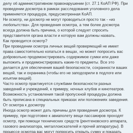
делу об административном правонарушении (ст. 27.1 КоАП РФ). При
проведении досмотра в рамках расследования уголовного дела
применяется процедура, предусмотренная КоАП.
Ни осмотр, ни досмотр не могут проводиться просто так - «из
любопытства». Для проведения осмотра, а тем более досмотра
всегда должна быть причина, о которой следует спросить
представителя органа власти и которую вам должны назвать.
Как проводится осмотр?
При проведении осмотра личных вещей проверяющий не имеет
права самостоятельно копаться в вещах, но может попросить вас
добровольно продемонстрировать содержимое сумки или даже
выложить и продемонстрировать какие-то предметы. Все это
делается для обеспечения вашей безопасности, сохранности ваших
вещей, так и охранника (чтобы его не заподозрили в подлоге или
изъятии вещей).
Часто осмотр практикуется службами безопасности разных
заведений и учреждений, к примеру, ночных клубов и кинотеатров.
Возможность установления такой пропускной процедуры должна
быть прописана в специальных приказах или положениях заведения.
От осмотра к досмотру
Иногда осмотр может дать причины для проведения досмотра. К
примеру, при подготовке к авиаполету вещи пассажиров проходят
осмотр, при помощи технических средств (рентгеновского аппарата,
газового анализатора, металлоискателей и прочей аппаратуры). В
процессе осмотра вас могут попросить открыть сумку и показать