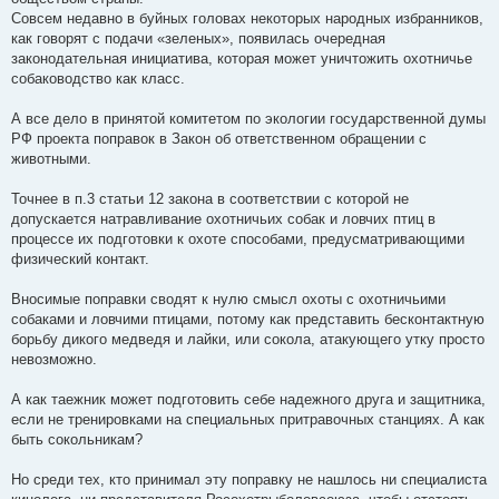
Совсем недавно в буйных головах некоторых народных избранников,
как говорят с подачи «зеленых», появилась очередная
законодательная инициатива, которая может уничтожить охотничье
собаководство как класс.
А все дело в принятой комитетом по экологии государственной думы
РФ проекта поправок в Закон об ответственном обращении с
животными.
Точнее в п.3 статьи 12 закона в соответствии с которой не
допускается натравливание охотничьих собак и ловчих птиц в
процессе их подготовки к охоте способами, предусматривающими
физический контакт.
Вносимые поправки сводят к нулю смысл охоты с охотничьими
собаками и ловчими птицами, потому как представить бесконтактную
борьбу дикого медведя и лайки, или сокола, атакующего утку просто
невозможно.
А как таежник может подготовить себе надежного друга и защитника,
если не тренировками на специальных притравочных станциях. А как
быть сокольникам?
Но среди тех, кто принимал эту поправку не нашлось ни специалиста